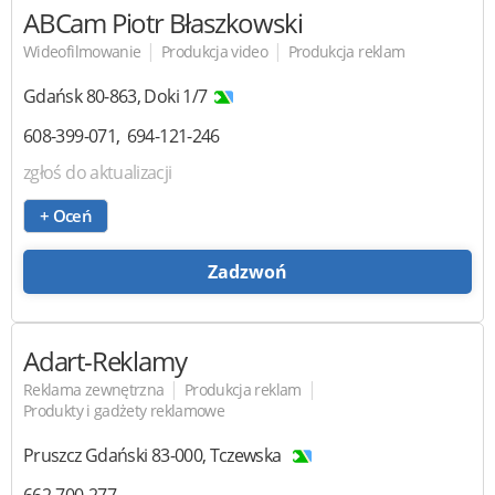
ABCam Piotr Błaszkowski
|
|
Wideofilmowanie
Produkcja video
Produkcja reklam
Gdańsk
80-863
,
Doki 1/7
608-399-071
694-121-246
zgłoś do aktualizacji
+ Oceń
Zadzwoń
Adart-Reklamy
|
|
Reklama zewnętrzna
Produkcja reklam
Produkty i gadżety reklamowe
Pruszcz Gdański
83-000
,
Tczewska
662-700-277