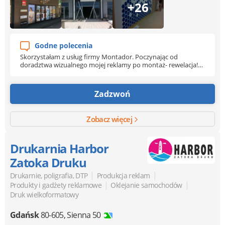
+26
Godne polecenia
Skorzystałam z usług firmy Montador. Poczynając od
doradztwa wizualnego mojej reklamy po montaż- rewelacja!
Super kontakt, szybkie działanie, przystępne ceny a jakosc
wykonania na wysokim poziomie:) Szczerze polecam .
Zadzwoń
Zobacz więcej
Drukarnia Harbor
Zatoka Druku
|
|
Drukarnie, poligrafia, DTP
Produkcja reklam
|
|
Produkty i gadżety reklamowe
Oklejanie samochodów
Druk wielkoformatowy
Gdańsk
80-605
,
Sienna 50