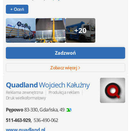
+ Oceń
+20
Zadzwoń
Zobacz więcej
Quadland
Wojciech Kałużny
|
|
Reklama zewnętrzna
Produkcja reklam
Druk wielkoformatowy
Pępowo
83-330
,
Gdańska, 49
511-463-929
536-490-062
www.quadland.pl