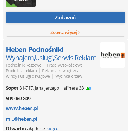
Zadzwoń
Zobacz więcej
Heben Podnośniki
Wynajem,Usługi,Serwis Reklam
|
|
Podnośniki koszowe
Prace wysokościowe
|
|
Produkcja reklam
Reklama zewnętrzna
|
Windy i usługi dźwigowe
Wycinka drzew
Sopot
81-717
,
Jana Jerzego Haffnera 33
509-069-809
www.heben.pl
m...@heben.pl
Otwarte
całą dobę
więcej