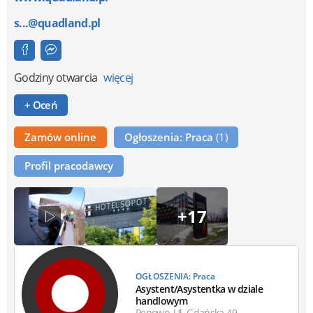
s...@quadland.pl
Godziny otwarcia
więcej
+ Oceń
Zamów online
Ogłoszenia: Praca
(1)
Profil pracodawcy
+17
OGŁOSZENIA: Praca
Asystent/Asystentka w dziale
handlowym
Pępowo, Ul. Gdańska 49