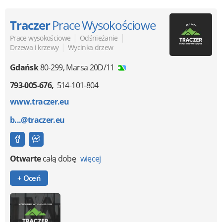
Traczer
Prace Wysokościowe
|
|
Prace wysokościowe
Odśnieżanie
|
Drzewa i krzewy
Wycinka drzew
Gdańsk
80-299
,
Marsa 20D/11
793-005-676
514-101-804
www.traczer.eu
b...@traczer.eu
Otwarte
całą dobę
więcej
+ Oceń