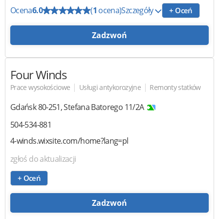
Ocena
6.0
(
1
ocena)
Szczegóły
+ Oceń
Zadzwoń
Four Winds
|
|
Prace wysokościowe
Usługi antykorozyjne
Remonty statków
Gdańsk
80-251
,
Stefana Batorego 11/2A
504-534-881
4-winds.wixsite.com/home?lang=pl
zgłoś do aktualizacji
+ Oceń
Zadzwoń