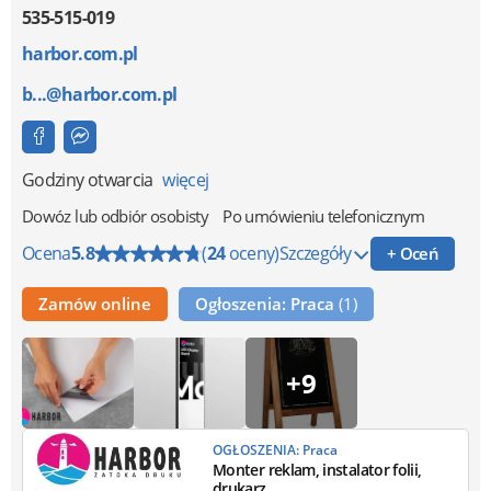
535-515-019
harbor.com.pl
b...@harbor.com.pl
Godziny otwarcia
więcej
Dowóz lub odbiór osobisty
Po umówieniu telefonicznym
Ocena
5.8
(
24
oceny)
Szczegóły
+ Oceń
Zamów online
Ogłoszenia: Praca
(1)
+9
OGŁOSZENIA: Praca
Monter reklam, instalator folii,
drukarz