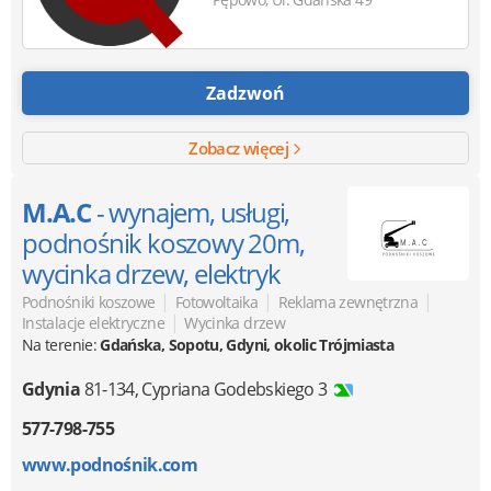
Zadzwoń
Zobacz więcej
M.A.C
- wynajem, usługi,
podnośnik koszowy 20m,
wycinka drzew, elektryk
|
|
|
Podnośniki koszowe
Fotowoltaika
Reklama zewnętrzna
|
Instalacje elektryczne
Wycinka drzew
Na terenie:
Gdańska, Sopotu, Gdyni, okolic Trójmiasta
Gdynia
81-134
,
Cypriana Godebskiego 3
577-798-755
www.podnośnik.com