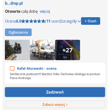
b...@op.pl
Otwarte
całą dobę
więcej
Ocena
6.0
(
11
ocen)
Szczegóły
+ Oceń
Ogłoszenia
+27
Rafał Murawski - ocena
Serdecznie polecam!!! Bardzo miła i fachowa obsługa w postaci
Pana Andrzeja.
Zadzwoń
Zobacz więcej