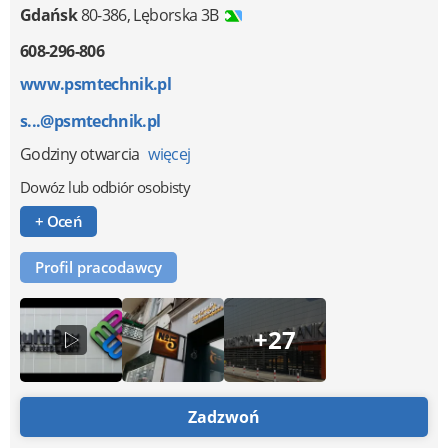
Gdańsk
80-386
,
Lęborska 3B
608-296-806
www.psmtechnik.pl
s...@psmtechnik.pl
Godziny otwarcia
więcej
Dowóz lub odbiór osobisty
+ Oceń
Profil pracodawcy
+27
Zadzwoń