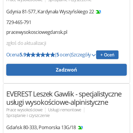
Gdynia
81-577
,
Kardynała Wyszyńskiego 22
729-465-791
pracewysokosciowegdansk.pl
zgłoś do aktualizacji
Ocena
5.9
(
5
ocen)
Szczegóły
+ Oceń
Zadzwoń
EVEREST Leszek Gawlik
- specjalistyczne
usługi wysokościowe-alpinistyczne
|
|
Prace wysokościowe
Usługi remontowe
Sprzątanie i czyszczenie
Gdańsk
80-333
,
Pomorska 13G/18