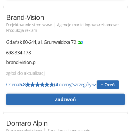
Brand-Vision
|
|
Projektowanie stron www
Agencje marketingowo-reklamowe
Produkcja reklam
Gdańsk
80-244
,
al. Grunwaldzka 72
698-334-178
brand-vision.pl
zgłoś do aktualizacji
Ocena
5.8
(
4
oceny)
Szczegóły
+ Oceń
Zadzwoń
Domaro Alpin
|
Prace wysokościowe
Sprzątanie i czyszczenie