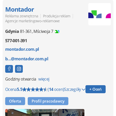
Montador
|
|
Reklama zewnętrzna
Produkcja reklam
Agencje marketingowo-reklamowe
Gdynia
81-361
,
Mściwoja 7
577-001-391
montador.com.pl
b...@montador.com.pl
Godziny otwarcia
więcej
Ocena
5.5
(
14
ocen)
Szczegóły
+ Oceń
Oferta
Profil pracodawcy