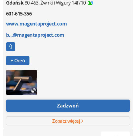
Gdańsk
80-463
,
Żwirki i Wigury 14F/10
601-615-356
www.magentaproject.com
b...@magentaproject.com
+ Oceń
Zadzwoń
Zobacz więcej