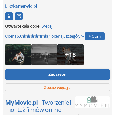
i...@kamer-vid.pl
Otwarte
całą dobę
więcej
Ocena
6.0
(
1
ocena)
Szczegóły
+ Oceń
+18
Zadzwoń
Zobacz więcej
MyMovie.pl
- Tworzenie i
montaż filmów online