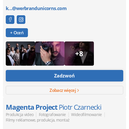
k...@werbrandunicorns.com
+ Oceń
+8
Zadzwoń
Zobacz więcej
Magenta Project
Piotr Czarnecki
|
|
|
Produkcja video
Fotografowanie
Wideofilmowanie
Filmy reklamowe, produkcja, montaż