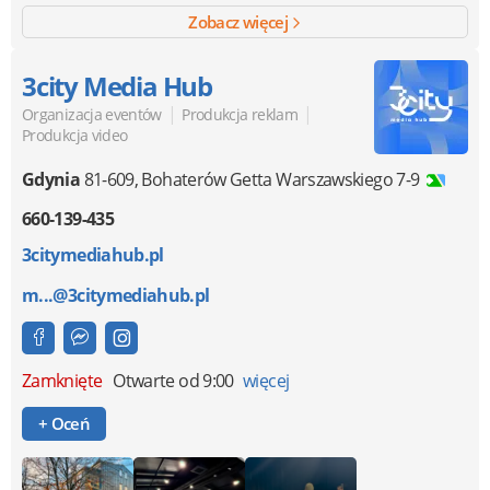
Zobacz więcej
3city Media Hub
|
|
Organizacja eventów
Produkcja reklam
Produkcja video
Gdynia
81-609
,
Bohaterów Getta Warszawskiego 7-9
660-139-435
3citymediahub.pl
m...@3citymediahub.pl
Zamknięte
Otwarte od 9:00
więcej
+ Oceń