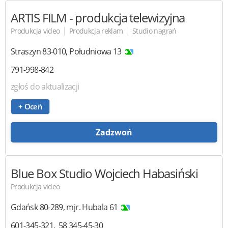
ARTIS FILM
- produkcja telewizyjna
|
|
Produkcja video
Produkcja reklam
Studio nagrań
Straszyn
83-010
,
Południowa 13
791-998-842
zgłoś do aktualizacji
+ Oceń
Zadzwoń
Blue Box Studio
Wojciech Habasiński
Produkcja video
Gdańsk
80-289
,
mjr. Hubala 61
601-345-321
58 345-45-30