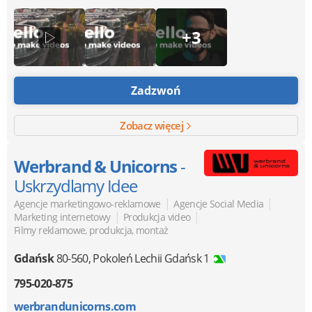
+3
Zadzwoń
Zobacz więcej
Werbrand & Unicorns
-
Uskrzydlamy Idee
|
|
Agencje marketingowo-reklamowe
Agencje Social Media
|
|
Marketing internetowy
Produkcja video
Filmy reklamowe, produkcja, montaż
Gdańsk
80-560
,
Pokoleń Lechii Gdańsk 1
795-020-875
werbrandunicorns.com