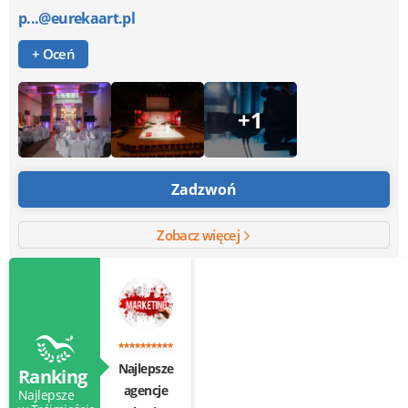
p...@eurekaart.pl
+ Oceń
+1
Zadzwoń
Zobacz więcej
Najlepsze
Ranking
agencje
Najlepsze