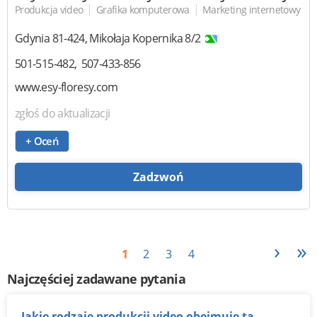
|
|
Produkcja video
Grafika komputerowa
Marketing internetowy
Gdynia
81-424
,
Mikołaja Kopernika 8/2
501-515-482
507-433-856
www.esy-floresy.com
zgłoś do aktualizacji
+ Oceń
Zadzwoń
›
»
1
2
3
4
Najczęściej zadawane pytania
Jakie rodzaje produkcji video obejmuje ta