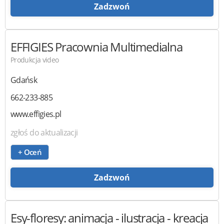
Zadzwoń
EFFIGIES
Pracownia Multimedialna
Produkcja video
Gdańsk
662-233-885
www.effigies.pl
zgłoś do aktualizacji
+ Oceń
Zadzwoń
Esy-floresy:
animacja - ilustracja - kreacja