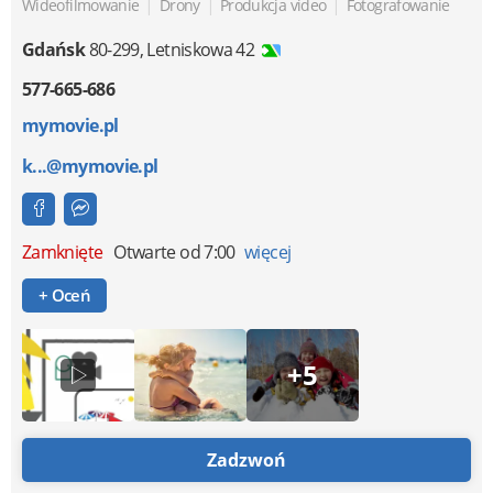
|
|
|
Wideofilmowanie
Drony
Produkcja video
Fotografowanie
Gdańsk
80-299
,
Letniskowa 42
577-665-686
mymovie.pl
k...@mymovie.pl
Zamknięte
Otwarte od 7:00
więcej
+ Oceń
+5
Zadzwoń