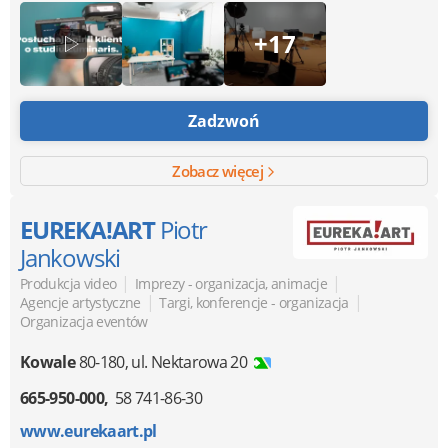
+17
Zadzwoń
Zobacz więcej
EUREKA!ART
Piotr
Jankowski
|
|
Produkcja video
Imprezy - organizacja, animacje
|
|
Agencje artystyczne
Targi, konferencje - organizacja
Organizacja eventów
Kowale
80-180
,
ul. Nektarowa 20
665-950-000
58 741-86-30
www.eurekaart.pl