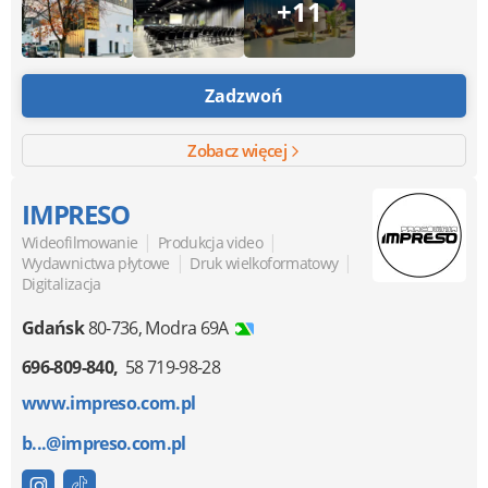
+11
Zadzwoń
Zobacz więcej
IMPRESO
|
|
Wideofilmowanie
Produkcja video
|
|
Wydawnictwa płytowe
Druk wielkoformatowy
Digitalizacja
Gdańsk
80-736
,
Modra 69A
696-809-840
58 719-98-28
www.impreso.com.pl
b...@impreso.com.pl