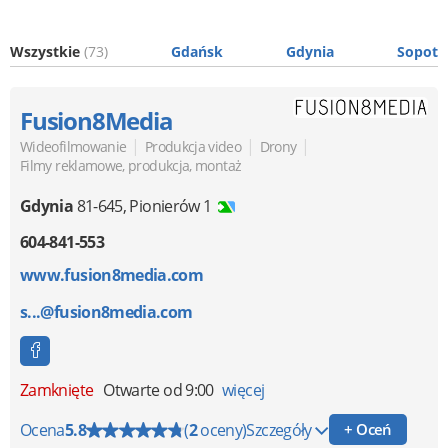
Wszystkie
(73)
Gdańsk
Gdynia
Sopot
Fusion8Media
|
|
|
Wideofilmowanie
Produkcja video
Drony
Filmy reklamowe, produkcja, montaż
Gdynia
81-645
,
Pionierów 1
604-841-553
www.fusion8media.com
s...@fusion8media.com
Zamknięte
Otwarte od 9:00
więcej
Ocena
5.8
(
2
oceny)
Szczegóły
+ Oceń