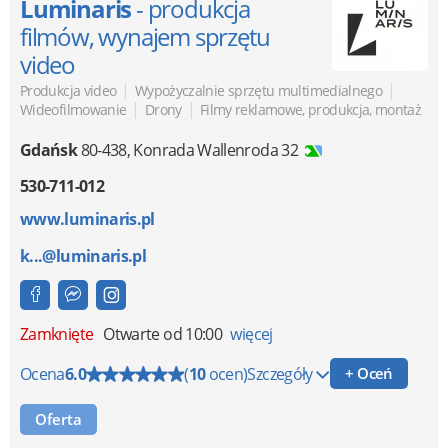
Luminaris
- produkcja
filmów, wynajem sprzętu
video
|
|
Produkcja video
Wypożyczalnie sprzętu multimedialnego
|
|
Wideofilmowanie
Drony
Filmy reklamowe, produkcja, montaż
Gdańsk
80-438
,
Konrada Wallenroda 32
530-711-012
www.luminaris.pl
k...@luminaris.pl
Zamknięte
Otwarte od 10:00
więcej
Ocena
6.0
(
10
ocen)
Szczegóły
+ Oceń
Oferta