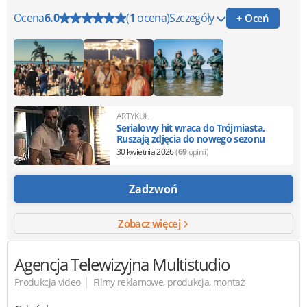
Ocena
6.0
(
1
ocena)
Szczegóły
+ Oceń
ARTYKUŁ
Serialowy hit wraca do Trójmiasta.
Ruszają zdjęcia do nowego sezonu
30 kwietnia 2026
(
69
opinii)
Zadzwoń
Zobacz więcej
Agencja Telewizyjna Multistudio
|
Produkcja video
Filmy reklamowe, produkcja, montaż