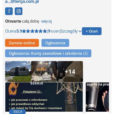
a...@tercja.com.pl
Otwarte
całą dobę
więcej
Ocena
5.9
(
9
ocen)
Szczegóły
+ Oceń
Zamów online
Ogłoszenia
Ogłoszenia: Kursy zawodowe i szkolenia
(2)
+14
700 zł