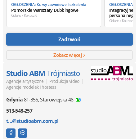
OGŁOSZENIA: Kursy zawodowe i szkolenia
OGŁOSZENIA: Kur
Pomorskie Warsztaty Dubbingowe
Integracyjne g
personalnego
Gdańsk Kokoszki
Gdańsk Kokoszki
Zadzwoń
Zobacz więcej
Studio ABM
Trójmiasto
|
|
Agencje artystyczne
Produkcja video
Agencje modelek i hostess
Gdynia
81-356
,
Starowiejska 48
513-548-257
t...@studioabm.com.pl