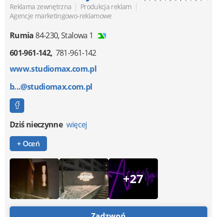
|
|
Reklama zewnętrzna
Produkcja reklam
Agencje marketingowo-reklamowe
Rumia
84-230
,
Stalowa 1
601-961-142
781-961-142
www.studiomax.com.pl
b...@studiomax.com.pl
Dziś nieczynne
więcej
+ Oceń
+27
Zadzwoń