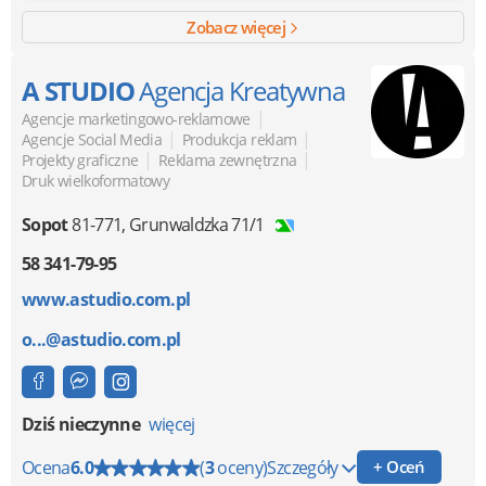
Zobacz więcej
A STUDIO
Agencja Kreatywna
|
Agencje marketingowo-reklamowe
|
|
Agencje Social Media
Produkcja reklam
|
|
Projekty graficzne
Reklama zewnętrzna
Druk wielkoformatowy
Sopot
81-771
,
Grunwaldzka 71/1
58 341-79-95
www.astudio.com.pl
o...@astudio.com.pl
Dziś nieczynne
więcej
Ocena
6.0
(
3
oceny)
Szczegóły
+ Oceń