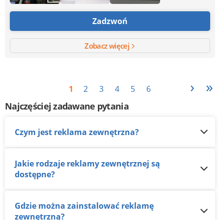
Zadzwoń
Zobacz więcej
›
»
1
2
3
4
5
6
Najczęściej zadawane pytania
Czym jest reklama zewnętrzna?
Jakie rodzaje reklamy zewnętrznej są
dostępne?
Gdzie można zainstalować reklamę
zewnętrzną?