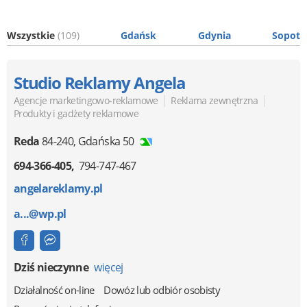
Wszystkie
(109)
Gdańsk
Gdynia
Sopot
Studio Reklamy Angela
|
|
Agencje marketingowo-reklamowe
Reklama zewnętrzna
Produkty i gadżety reklamowe
Reda
84-240
,
Gdańska 50
694-366-405
794-747-467
angelareklamy.pl
a...@wp.pl
Dziś nieczynne
więcej
Działalność on-line
Dowóz lub odbiór osobisty