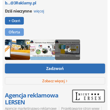
b...@3Reklamy.pl
Dziś nieczynne
więcej
+ Oceń
Oferta
+6
Zadzwoń
Zobacz więcej
Agencja reklamowa
LERSEN
|
|
Agencje marketingowo-reklamowe
Projektowanie stron www