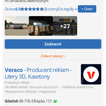
Po umówieniu telefonicznym
Ocena
6.0
(
2
oceny)
Szczegóły
+ Oceń
+27
Zadzwoń
Zobacz więcej
Veraco
- Producent reklam -
Litery 3D, Kasetony
|
Produkcja reklam
|
|
Obróbka metali i tworzyw sztucznych
Reklama zewnętrzna
Wyposażenie sklepów i magazynów
Gdańsk
80-718
,
Elbląska 113