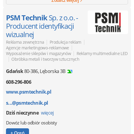
PSM Technik
Sp. z o.o. -
Producent identyfikacji
wizualnej
|
|
Reklama zewnętrzna
Produkcja reklam
|
Agencje marketingowo-reklamowe
|
Wyposażenie sklepów i magazynów
Reklamy multimedialne LED
|
Obróbka metali i tworzyw sztucznych
Gdańsk
80-386
,
Lęborska 3B
608-296-806
www.psmtechnik.pl
s...@psmtechnik.pl
Dziś nieczynne
więcej
Dowóz lub odbiór osobisty
+ Oceń