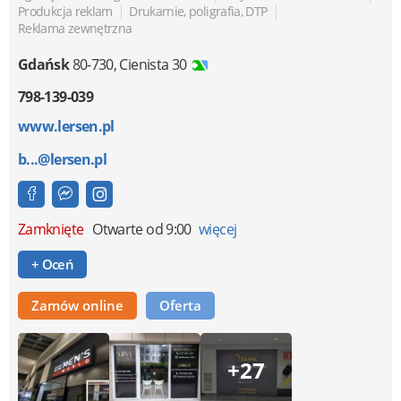
|
|
Produkcja reklam
Drukarnie, poligrafia, DTP
Reklama zewnętrzna
Gdańsk
80-730
,
Cienista 30
798-139-039
www.lersen.pl
b...@lersen.pl
Zamknięte
Otwarte od 9:00
więcej
+ Oceń
Zamów online
Oferta
+27