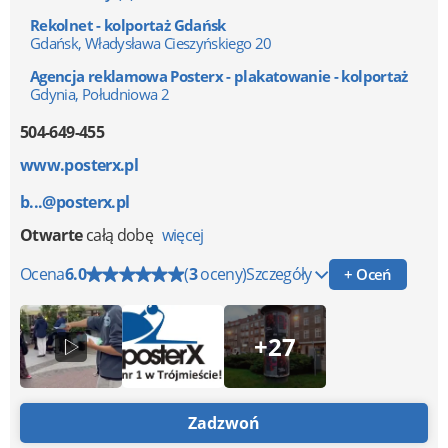
Rekolnet - kolportaż Gdańsk
Gdańsk, Władysława Cieszyńskiego 20
Agencja reklamowa Posterx - plakatowanie - kolportaż
Gdynia, Południowa 2
504-649-455
www.posterx.pl
b...@posterx.pl
Otwarte
całą dobę
więcej
Ocena
6.0
(
3
oceny)
Szczegóły
+ Oceń
+27
Zadzwoń