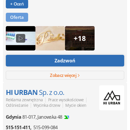
+ Oceń
Oferta
+18
Zadzwoń
Zobacz więcej
HI URBAN
Sp. z o.o.
|
|
Reklama zewnętrzna
Prace wysokościowe
|
|
Odśnieżanie
Wycinka drzew
Mycie okien
Gdynia
81-017
,
Janowska 48
515-151-411
515-099-084