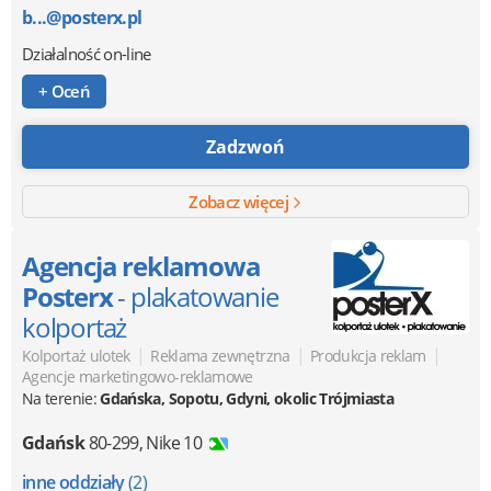
b...@posterx.pl
Działalność on-line
+ Oceń
Zadzwoń
Zobacz więcej
Agencja reklamowa
Posterx
- plakatowanie
kolportaż
|
|
|
Kolportaż ulotek
Reklama zewnętrzna
Produkcja reklam
Agencje marketingowo-reklamowe
Na terenie:
Gdańska, Sopotu, Gdyni, okolic Trójmiasta
Gdańsk
80-299
,
Nike 10
inne oddziały
(2)