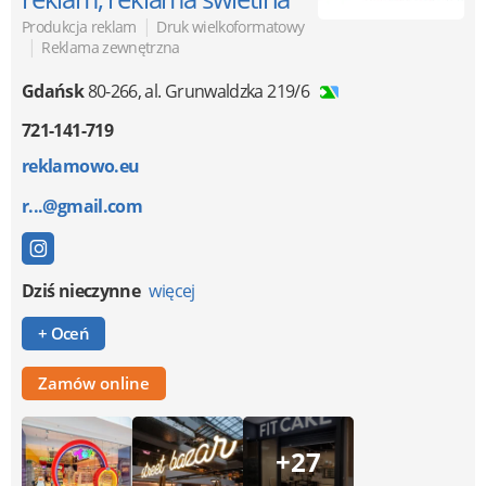
|
Produkcja reklam
Druk wielkoformatowy
|
Reklama zewnętrzna
Gdańsk
80-266
,
al. Grunwaldzka 219/6
721-141-719
reklamowo.eu
r...@gmail.com
Dziś nieczynne
więcej
+ Oceń
Zamów online
+27