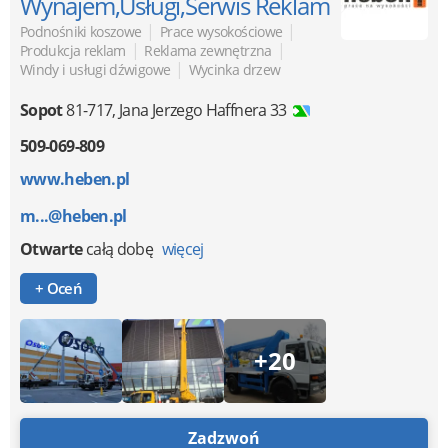
Wynajem,Usługi,Serwis Reklam
|
|
Podnośniki koszowe
Prace wysokościowe
|
|
Produkcja reklam
Reklama zewnętrzna
|
Windy i usługi dźwigowe
Wycinka drzew
Sopot
81-717
,
Jana Jerzego Haffnera 33
509-069-809
www.heben.pl
m...@heben.pl
Otwarte
całą dobę
więcej
+ Oceń
+20
Zadzwoń