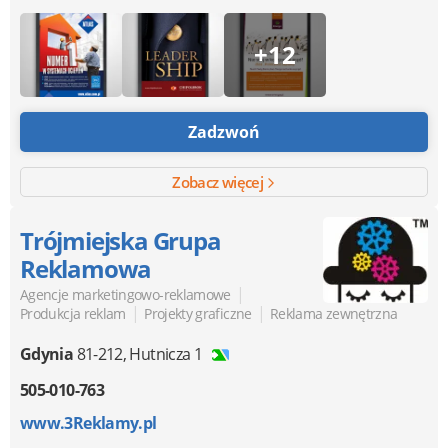
+12
Zadzwoń
Zobacz więcej
Trójmiejska Grupa
Reklamowa
|
Agencje marketingowo-reklamowe
|
|
Produkcja reklam
Projekty graficzne
Reklama zewnętrzna
Gdynia
81-212
,
Hutnicza 1
505-010-763
www.3Reklamy.pl