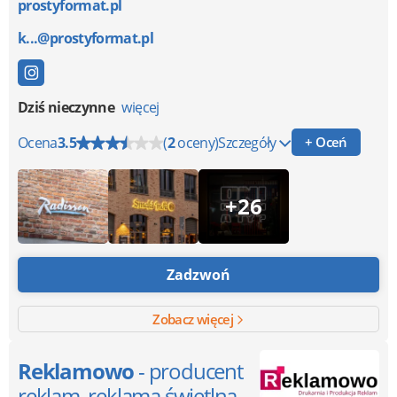
prostyformat.pl
k...@prostyformat.pl
Dziś nieczynne
więcej
Ocena
3.5
(
2
oceny)
Szczegóły
+ Oceń
+26
Zadzwoń
Zobacz więcej
Reklamowo
- producent
reklam, reklama świetlna