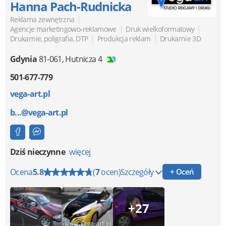
Hanna Pach-Rudnicka
|
Reklama zewnętrzna
|
|
Agencje marketingowo-reklamowe
Druk wielkoformatowy
|
|
Drukarnie, poligrafia, DTP
Produkcja reklam
Drukarnie 3D
Gdynia
81-061
,
Hutnicza 4
501-677-779
vega-art.pl
b...@vega-art.pl
Dziś nieczynne
więcej
Ocena
5.8
(
7
ocen)
Szczegóły
+ Oceń
+27