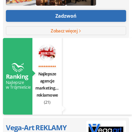
Zadzwoń
Zobacz więcej
Najlepsze
Ranking
agencje
Najlepsze
w Trójmieście
marketingowo-
reklamowe
(21)
Vega-Art REKLAMY