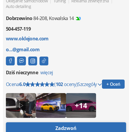
|
|
|
Oklejanie samochodów
Tuning
Reklama zewnętrzna
Auto detailing
Dobrzewino
84-208
,
Kowalska 14
504-457-119
www.oklejone.com
o...@gmail.com
Dziś nieczynne
więcej
Ocena
6.0
(
102
oceny)
Szczegóły
+ Oceń
+14
Zadzwoń