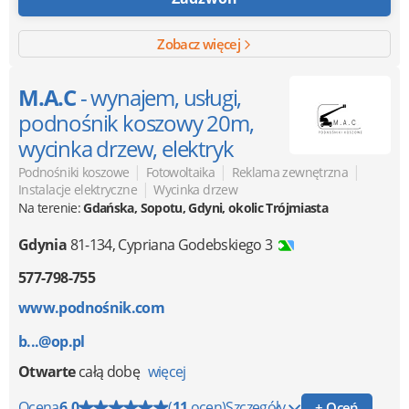
Zobacz więcej
M.A.C
- wynajem, usługi,
podnośnik koszowy 20m,
wycinka drzew, elektryk
|
|
|
Podnośniki koszowe
Fotowoltaika
Reklama zewnętrzna
|
Instalacje elektryczne
Wycinka drzew
Na terenie:
Gdańska, Sopotu, Gdyni, okolic Trójmiasta
Gdynia
81-134
,
Cypriana Godebskiego 3
577-798-755
www.podnośnik.com
b...@op.pl
Otwarte
całą dobę
więcej
Ocena
6.0
(
11
ocen)
Szczegóły
+ Oceń