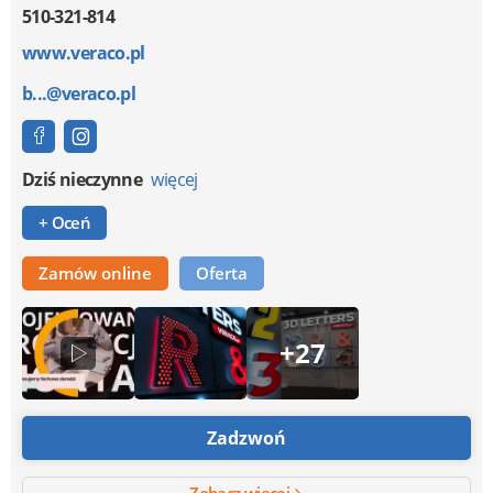
510-321-814
www.veraco.pl
b...@veraco.pl
Dziś nieczynne
więcej
+ Oceń
Zamów online
Oferta
+27
Zadzwoń
Zobacz więcej