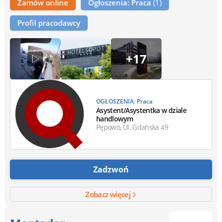
Zamów online
Ogłoszenia: Praca
(1)
Profil pracodawcy
+17
OGŁOSZENIA: Praca
Asystent/Asystentka w dziale
handlowym
Pępowo, Ul. Gdańska 49
Zadzwoń
Zobacz więcej