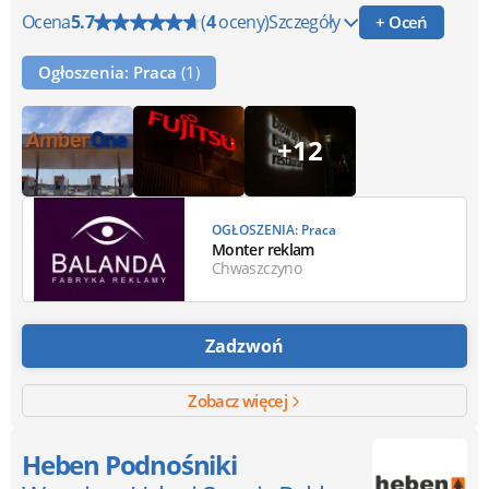
Ocena
5.7
(
4
oceny)
Szczegóły
+ Oceń
Ogłoszenia: Praca
(1)
+12
OGŁOSZENIA: Praca
Monter reklam
Chwaszczyno
Zadzwoń
Zobacz więcej
Heben Podnośniki