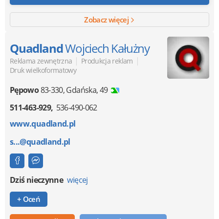
Zobacz więcej
Quadland
Wojciech Kałużny
|
|
Reklama zewnętrzna
Produkcja reklam
Druk wielkoformatowy
Pępowo
83-330
,
Gdańska, 49
511-463-929
536-490-062
www.quadland.pl
s...@quadland.pl
Dziś nieczynne
więcej
+ Oceń