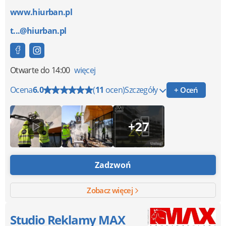
www.hiurban.pl
t...@hiurban.pl
Otwarte
do 14:00
więcej
Ocena
6.0
(
11
ocen)
Szczegóły
+ Oceń
+27
Zadzwoń
Zobacz więcej
Studio Reklamy MAX