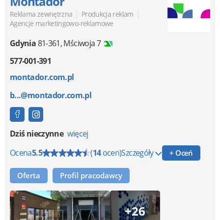
Montador
|
|
Reklama zewnętrzna
Produkcja reklam
Agencje marketingowo-reklamowe
Gdynia
81-361
,
Mściwoja 7
577-001-391
montador.com.pl
b...@montador.com.pl
Dziś nieczynne
więcej
Ocena
5.5
(
14
ocen)
Szczegóły
+ Oceń
Oferta
Profil pracodawcy
+26