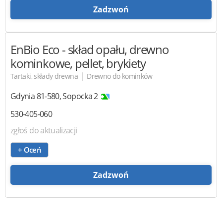
Zadzwoń
EnBio Eco
- skład opału, drewno
kominkowe, pellet, brykiety
|
Tartaki, składy drewna
Drewno do kominków
Gdynia
81-580
,
Sopocka 2
530-405-060
zgłoś do aktualizacji
+ Oceń
Zadzwoń