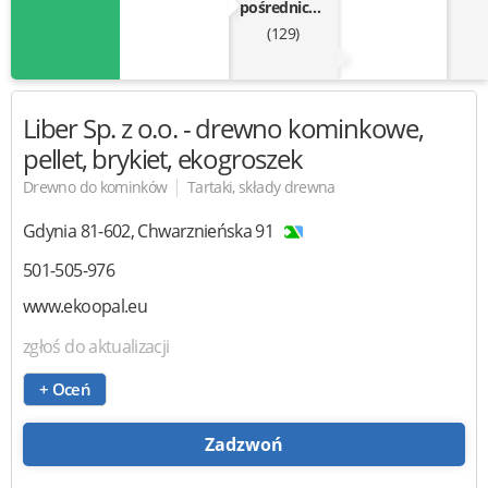
pośrednictwo
(129)
Liber
Sp. z o.o. - drewno kominkowe,
pellet, brykiet, ekogroszek
|
Drewno do kominków
Tartaki, składy drewna
Gdynia
81-602
,
Chwarznieńska 91
501-505-976
www.ekoopal.eu
zgłoś do aktualizacji
+ Oceń
Zadzwoń