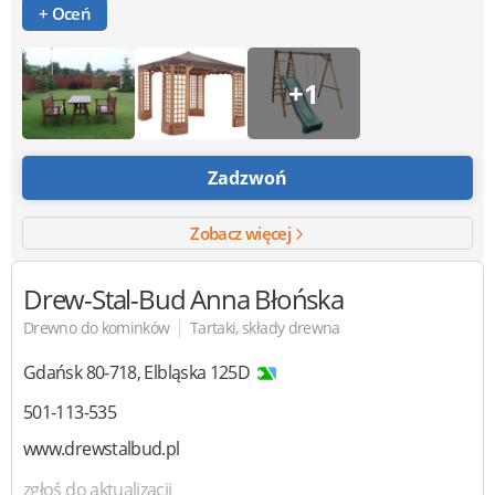
+ Oceń
+1
Zadzwoń
Zobacz więcej
Drew-Stal-Bud
Anna Błońska
|
Drewno do kominków
Tartaki, składy drewna
Gdańsk
80-718
,
Elbląska 125D
501-113-535
www.drewstalbud.pl
zgłoś do aktualizacji