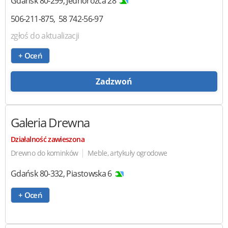
Gdańsk
80-299
,
Jednorożca 28
506-211-875
58 742-56-97
zgłoś do aktualizacji
+ Oceń
Zadzwoń
Galeria Drewna
Działalność zawieszona
|
Drewno do kominków
Meble, artykuły ogrodowe
Gdańsk
80-332
,
Piastowska 6
+ Oceń