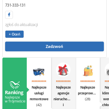
731-333-131
zgłoś do aktualizacji
+ Oceń
Zadzwoń
Najlepsze
Najlepsze
Najlepsze
Na
Ranking
usługi
agencje
przeprowadzki
klim
Najlepsze
remontowe
nieruchomości
(28)
wen
w Trójmieście
(42)
i
chł