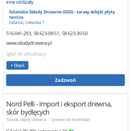
inne oddziały
Gdańskie Składy Drzewne (GSD) - tarasy sklejki płyty
tarcica
Gdańsk, Litewska 1
516-041-293
58 623-08-51
58 623-30-50
www.skladydrzewne.pl
zgłoś do aktualizacji
+ Oceń
Zadzwoń
Nord Pelli
- import i eksport drewna,
skór bydlęcych
|
Tartaki, składy drewna
Drewno do kominków