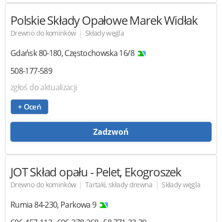
Polskie Składy Opałowe
Marek Widłak
|
Drewno do kominków
Składy węgla
Gdańsk
80-180
,
Częstochowska 16/8
508-177-589
zgłoś do aktualizacji
+ Oceń
Zadzwoń
JOT Skład opału
- Pelet, Ekogroszek
|
|
Drewno do kominków
Tartaki, składy drewna
Składy węgla
Rumia
84-230
,
Parkowa 9