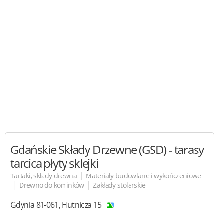
Gdańskie Składy Drzewne (GSD) - tarasy
tarcica płyty
sklejki
|
Tartaki, składy drewna
Materiały budowlane i wykończeniowe
|
|
Drewno do kominków
Zakłady stolarskie
Gdynia
81-061
,
Hutnicza 15