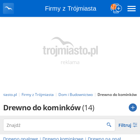
Firmy z Trójmiasta
jmiasto.pl
Firmy z Trójmiasta
Dom i Budownictwo
Drewno do kominków
Drewno do kominków
(14)
Filtruj
Drewno opałowe
Drewno kominkowe
Drewno na opał
|
|