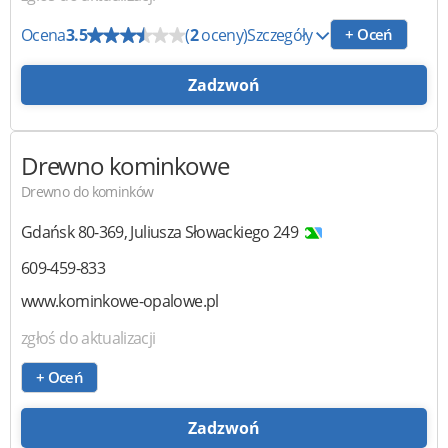
Ocena
3.5
(
2
oceny)
Szczegóły
+ Oceń
Zadzwoń
Drewno kominkowe
Drewno do kominków
Gdańsk
80-369
,
Juliusza Słowackiego 249
609-459-833
www.kominkowe-opalowe.pl
zgłoś do aktualizacji
+ Oceń
Zadzwoń