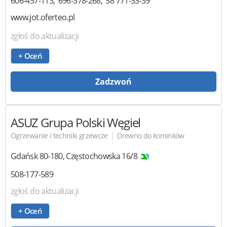
606-457-113
696-378-268
58 771-33-39
www.jot.oferteo.pl
zgłoś do aktualizacji
+ Oceń
Zadzwoń
ASUZ
Grupa Polski Węgiel
|
Ogrzewanie i techniki grzewcze
Drewno do kominków
Gdańsk
80-180
,
Częstochowska 16/8
508-177-589
zgłoś do aktualizacji
+ Oceń