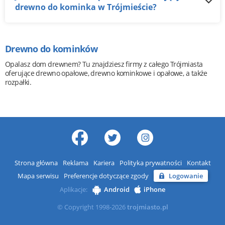
drewno do kominka w Trójmieście?
Drewno do kominków
Opalasz dom drewnem? Tu znajdziesz firmy z całego Trójmiasta
oferujące drewno opałowe, drewno kominkowe i opałowe, a także
rozpałki.
Strona główna
Reklama
Kariera
Polityka prywatności
Kontakt
Mapa serwisu
Preferencje dotyczące zgody
Logowanie
Aplikacje:
Android
iPhone
© Copyright 1998-2026
trojmiasto.pl