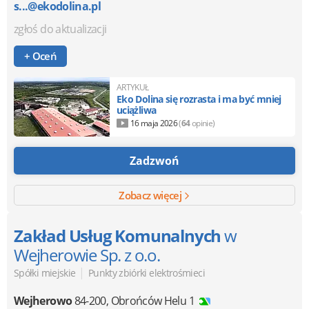
s...@ekodolina.pl
zgłoś do aktualizacji
+ Oceń
ARTYKUŁ
Eko Dolina się rozrasta i ma być mniej
uciążliwa
16 maja 2026
(
64
opinie)
Zadzwoń
Zobacz więcej
Zakład Usług Komunalnych
w
Wejherowie Sp. z o.o.
|
Spółki miejskie
Punkty zbiórki elektrośmieci
Wejherowo
84-200
,
Obrońców Helu 1