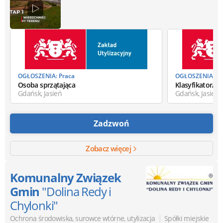
OGŁOSZENIA: Praca
OGŁOSZENIA: Pr
Osoba sprzątająca
Klasyfikator/k
Gdańsk, Jasień
Gdańsk, Jasień
Zadzwoń
Zobacz więcej
Komunalny Związek
Gmin
"Dolina Redy i
Chylonki"
|
Ochrona środowiska, surowce wtórne, utylizacja
Spółki miejskie