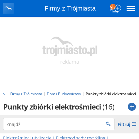
Firmy z Trójmiasta
o.pl
Firmy z Trójmiasta
Dom i Budownictwo
Punkty zbiórki elektrośmieci
Punkty zbiórki elektrośmieci
(16)
Filtruj
Elektrośmieci utylizacja
Elektroodpady recykling
|
|