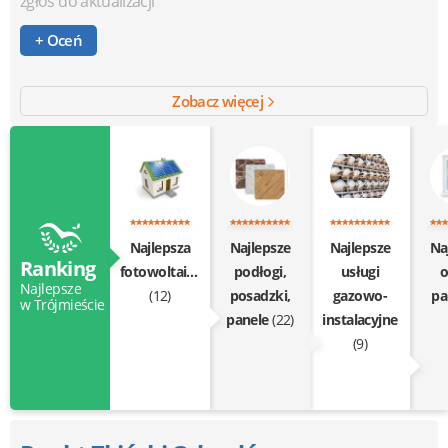
zgłoś do aktualizacji
+ Oceń
Zobacz więcej
Najlepsza
Najlepsze
Najlepsze
Na
Ranking
fotowoltaika
podłogi,
usługi
o
Najlepsze
(12)
posadzki,
gazowo-
pa
w Trójmieście
panele
(22)
instalacyjne
(9)