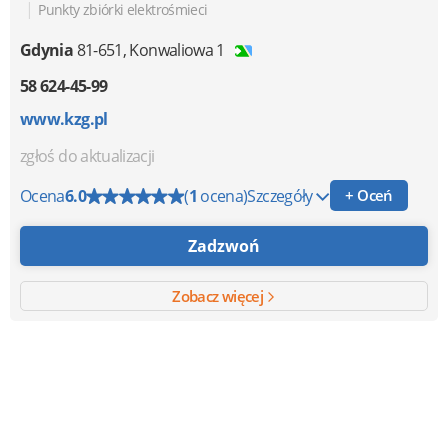
|
Punkty zbiórki elektrośmieci
Gdynia
81-651
,
Konwaliowa 1
58 624-45-99
www.kzg.pl
zgłoś do aktualizacji
Ocena
6.0
(
1
ocena)
Szczegóły
+ Oceń
Zadzwoń
Zobacz więcej