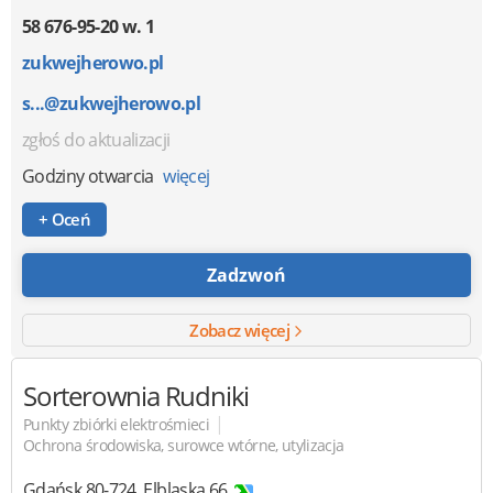
58 676-95-20 w. 1
zukwejherowo.pl
s...@zukwejherowo.pl
zgłoś do aktualizacji
Godziny otwarcia
więcej
+ Oceń
Zadzwoń
Zobacz więcej
Sorterownia Rudniki
|
Punkty zbiórki elektrośmieci
Ochrona środowiska, surowce wtórne, utylizacja
Gdańsk
80-724
,
Elbląska 66