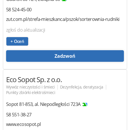
58 524-45-00
zut.com.pl/strefa-mieszkanca/pszok/sorterownia-rudniki
zgłoś do aktualizacji
+ Oceń
Zadzwoń
Eco Sopot
Sp. z o.o.
|
|
Wywóz nieczystości i śmieci
Dezynfekcja, deratyzacja
Punkty zbiórki elektrośmieci
Sopot
81-853
,
al. Niepodległości 723A
58 551-38-27
www.ecosopot.pl