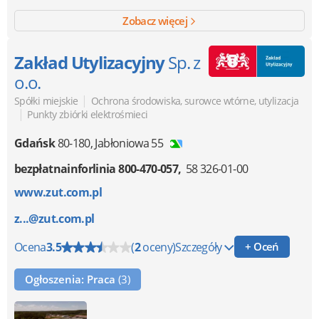
Zobacz więcej
Zakład Utylizacyjny
Sp. z
o.o.
|
Spółki miejskie
Ochrona środowiska, surowce wtórne, utylizacja
|
Punkty zbiórki elektrośmieci
Gdańsk
80-180
,
Jabłoniowa 55
bezpłatnainforlinia 800-470-057
58 326-01-00
www.zut.com.pl
z...@zut.com.pl
Ocena
3.5
(
2
oceny)
Szczegóły
+ Oceń
Ogłoszenia: Praca
(3)