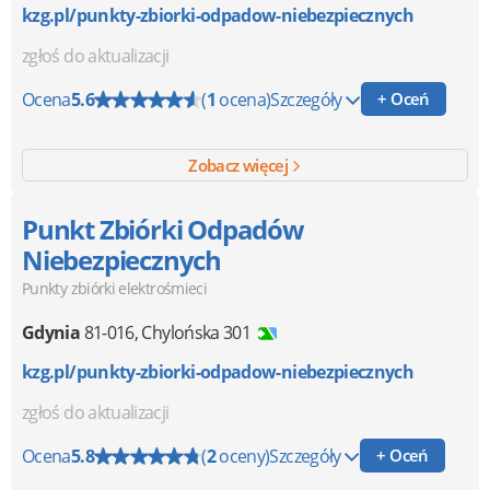
kzg.pl/punkty-zbiorki-odpadow-niebezpiecznych
zgłoś do aktualizacji
Ocena
5.6
(
1
ocena)
Szczegóły
+ Oceń
Zobacz więcej
Punkt Zbiórki Odpadów
Niebezpiecznych
Punkty zbiórki elektrośmieci
Gdynia
81-016
,
Chylońska 301
kzg.pl/punkty-zbiorki-odpadow-niebezpiecznych
zgłoś do aktualizacji
Ocena
5.8
(
2
oceny)
Szczegóły
+ Oceń