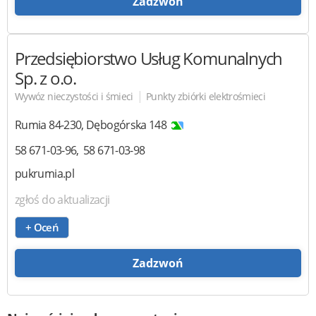
Zadzwoń
Przedsiębiorstwo Usług Komunalnych
Sp. z o.o.
|
Wywóz nieczystości i śmieci
Punkty zbiórki elektrośmieci
Rumia
84-230
,
Dębogórska 148
58 671-03-96
58 671-03-98
pukrumia.pl
zgłoś do aktualizacji
+ Oceń
Zadzwoń