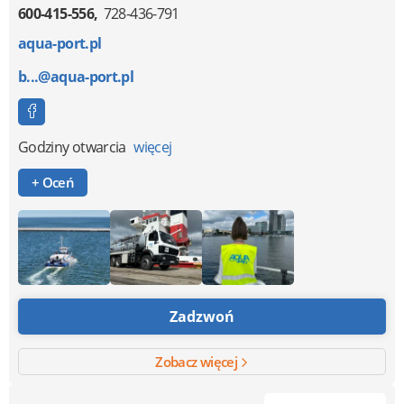
600-415-556
728-436-791
aqua-port.pl
b...@aqua-port.pl
Godziny otwarcia
więcej
+ Oceń
Zadzwoń
Zobacz więcej