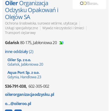
Oiler
Organizacja
Odzysku Opakowań i
Olejów SA
|
Ochrona środowiska, surowce wtórne, utylizacja
|
|
Usługi specjalistyczne
Wywóz nieczystości i śmieci
Transport ciężarowy
Gdańsk
80-175
,
Jabłoniowa 20
inne oddziały
(2)
Oiler Sp. z o.o.
Gdańsk, Jabłoniowa 20
Aqua Port Sp. z o.o.
Gdynia, Handlowa 23
536-791-038
602-305-002
oilerorganizacjaodzysku.pl
o...@oileroo.pl