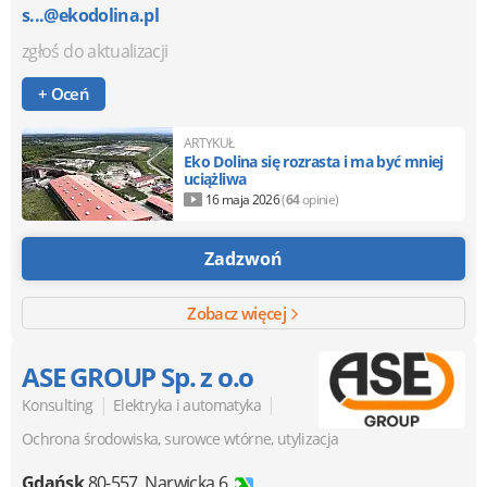
s...@ekodolina.pl
zgłoś do aktualizacji
+ Oceń
ARTYKUŁ
Eko Dolina się rozrasta i ma być mniej
uciążliwa
16 maja 2026
(
64
opinie)
Zadzwoń
Zobacz więcej
ASE GROUP Sp. z o.o
|
|
Konsulting
Elektryka i automatyka
Ochrona środowiska, surowce wtórne, utylizacja
Gdańsk
80-557
,
Narwicka 6