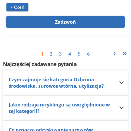
+ Oceń
Zadzwoń
›
»
1
2
3
4
5
6
Najczęściej zadawane pytania
Czym zajmuje się kategoria Ochrona
środowiska, surowce wtórne, utylizacja?
Jakie rodzaje recyklingu są uwzględnione w
tej kategorii?
Co oznacza odzyskiwanie surowców