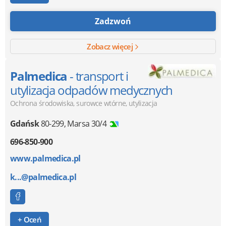
Zadzwoń
Zobacz więcej
Palmedica
- transport i
utylizacja odpadów medycznych
Ochrona środowiska, surowce wtórne, utylizacja
Gdańsk
80-299
,
Marsa 30/4
696-850-900
www.palmedica.pl
k...@palmedica.pl
+ Oceń