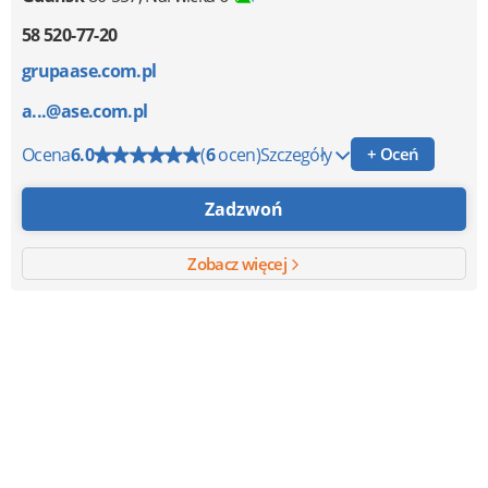
58 520-77-20
grupaase.com.pl
a...@ase.com.pl
Ocena
6.0
(
6
ocen)
Szczegóły
+ Oceń
Zadzwoń
Zobacz więcej