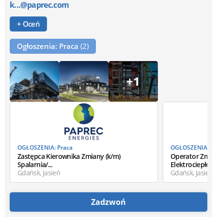
k...@paprec.com
+ Oceń
Ogłoszenia: Praca
(2)
+1
OGŁOSZENIA: Praca
OGŁOSZENIA: Pr
Zastępca Kierownika Zmiany (k/m)
Operator Zmiany
Spalarnia/...
Elektrociepłow
Gdańsk, Jasień
Gdańsk, Jasień
Zadzwoń