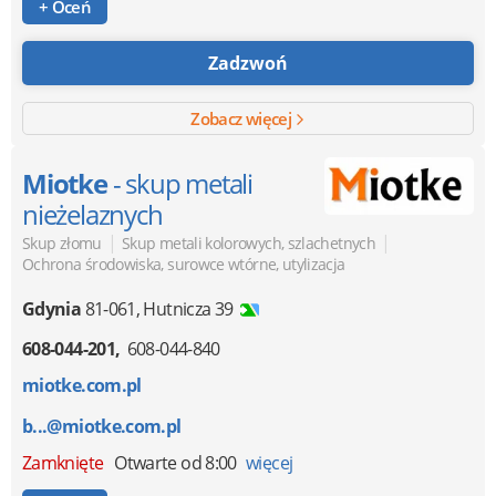
+ Oceń
Zadzwoń
Zobacz więcej
Miotke
- skup metali
nieżelaznych
|
|
Skup złomu
Skup metali kolorowych, szlachetnych
Ochrona środowiska, surowce wtórne, utylizacja
Gdynia
81-061
,
Hutnicza 39
608-044-201
608-044-840
miotke.com.pl
b...@miotke.com.pl
Zamknięte
Otwarte od 8:00
więcej