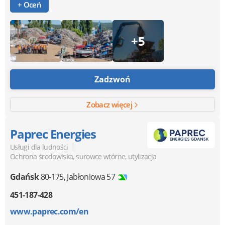
+ Oceń
+5
Zadzwoń
Zobacz więcej
Paprec Energies
|
Usługi dla ludności
Ochrona środowiska, surowce wtórne, utylizacja
Gdańsk
80-175
,
Jabłoniowa 57
451-187-428
www.paprec.com/en