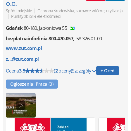
o.o.
|
Spółki miejskie
Ochrona środowiska, surowce wtórne, utylizacja
|
Punkty zbiórki elektrośmieci
Gdańsk
80-180
,
Jabłoniowa 55
bezpłatnainforlinia 800-470-057
58 326-01-00
www.zut.com.pl
z...@zut.com.pl
Ocena
3.5
(
2
oceny)
Szczegóły
+ Oceń
Ogłoszenia: Praca
(3)