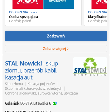
OGŁOSZENIA: Praca
OGŁOSZENIA: Pr
Osoba sprzątająca
Klasyfikator/k
Gdańsk, Jasień
Gdańsk, Jasień
Zadzwoń
Zobacz więcej
STAL Nowicki
- skup
złomu, przerób kabli,
kasacja aut
|
|
Skup złomu
Kasacja pojazdów
|
Skup metali kolorowych, szlachetnych
Ochrona środowiska, surowce wtórne, utylizacja
Gdańsk
80-719
,
Litewska 6