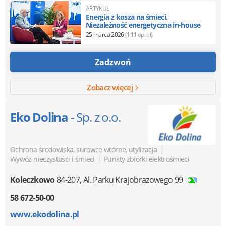
ARTYKUŁ
Energia z kosza na śmieci.
Niezależność energetyczna in-house
25 marca 2026
(
111
opinii)
Zadzwoń
Zobacz więcej
Eko Dolina
- Sp. z o.o.
|
Ochrona środowiska, surowce wtórne, utylizacja
|
Wywóz nieczystości i śmieci
Punkty zbiórki elektrośmieci
Koleczkowo
84-207
,
Al. Parku Krajobrazowego 99
58 672-50-00
www.ekodolina.pl