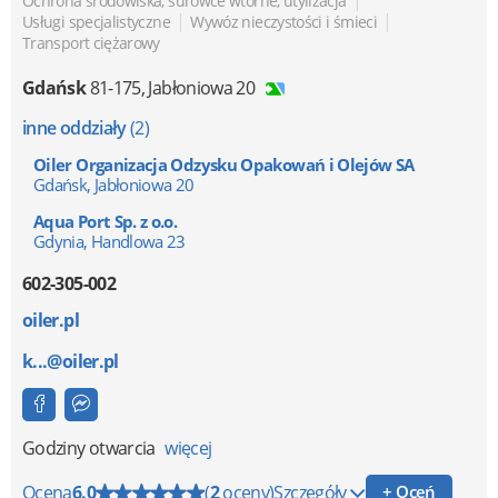
|
Ochrona środowiska, surowce wtórne, utylizacja
|
|
Usługi specjalistyczne
Wywóz nieczystości i śmieci
Transport ciężarowy
Gdańsk
81-175
,
Jabłoniowa 20
inne oddziały
(2)
Oiler Organizacja Odzysku Opakowań i Olejów SA
Gdańsk, Jabłoniowa 20
Aqua Port Sp. z o.o.
Gdynia, Handlowa 23
602-305-002
oiler.pl
k...@oiler.pl
Godziny otwarcia
więcej
Ocena
6.0
(
2
oceny)
Szczegóły
+ Oceń