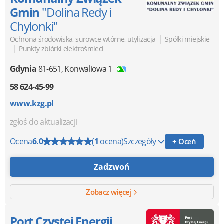
Gmin
"Dolina Redy i
Chylonki"
|
Ochrona środowiska, surowce wtórne, utylizacja
Spółki miejskie
|
Punkty zbiórki elektrośmieci
Gdynia
81-651
,
Konwaliowa 1
58 624-45-99
www.kzg.pl
zgłoś do aktualizacji
Ocena
6.0
(
1
ocena)
Szczegóły
+ Oceń
Zadzwoń
Zobacz więcej
Port Czystej Energii