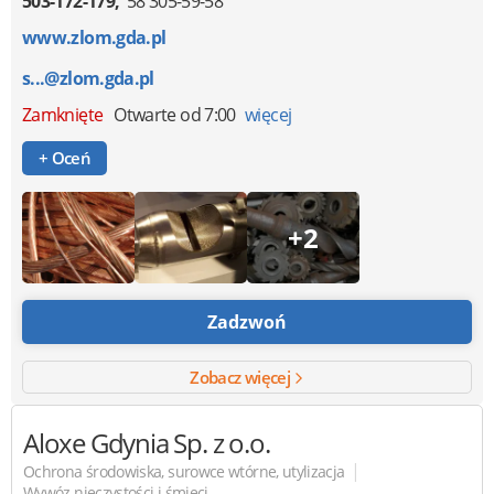
503-172-179
58 305-59-58
www.zlom.gda.pl
s...@zlom.gda.pl
Zamknięte
Otwarte od 7:00
więcej
+ Oceń
+2
Zadzwoń
Zobacz więcej
Aloxe Gdynia
Sp. z o.o.
|
Ochrona środowiska, surowce wtórne, utylizacja
Wywóz nieczystości i śmieci