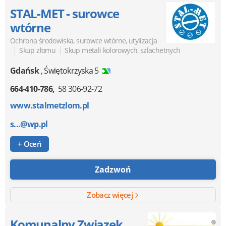
STAL-MET - surowce
wtórne
Ochrona środowiska, surowce wtórne, utylizacja
|
|
Skup złomu
Skup metali kolorowych, szlachetnych
Gdańsk
,
Świętokrzyska 5
664-410-786
58 306-92-72
www.stalmetzlom.pl
s...@wp.pl
+ Oceń
Zadzwoń
Zobacz więcej
Komunalny Związek