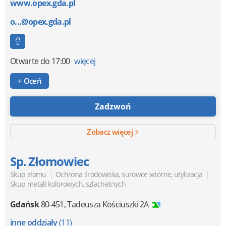
www.opex.gda.pl
o...@opex.gda.pl
Otwarte
do 17:00
więcej
+ Oceń
Zadzwoń
Zobacz więcej
Sp. Złomowiec
|
|
Skup złomu
Ochrona środowiska, surowce wtórne, utylizacja
Skup metali kolorowych, szlachetnych
Gdańsk
80-451
,
Tadeusza Kościuszki 2A
inne oddziały
(11)