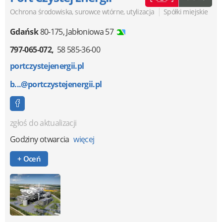
|
Ochrona środowiska, surowce wtórne, utylizacja
Spółki miejskie
Gdańsk
80-175
,
Jabłoniowa 57
797-065-072
58 585-36-00
portczystejenergii.pl
b...@portczystejenergii.pl
zgłoś do aktualizacji
Godziny otwarcia
więcej
+ Oceń