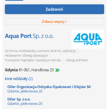
Zadzwoń
Zobacz więcej
Aqua Port
Sp. z o.o.
|
Ochrona środowiska, surowce wtórne, utylizacja
|
Holowanie i dźwigi pływające
|
Transport, logistyka i spedycja morska
Usługi portowe
Gdynia
81-061
,
Handlowa 23
inne oddziały
(2)
Oiler Organizacja Odzysku Opakowań i Olejów SA
Gdańsk, Jabłoniowa 20
Oiler Sp. z o.o.
Gdańsk, Jabłoniowa 20