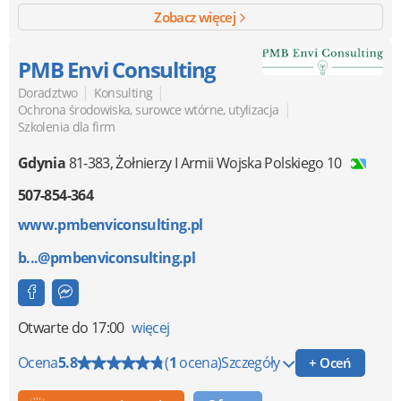
Zobacz więcej
PMB Envi Consulting
|
|
Doradztwo
Konsulting
|
Ochrona środowiska, surowce wtórne, utylizacja
Szkolenia dla firm
Gdynia
81-383
,
Żołnierzy I Armii Wojska Polskiego 10
507-854-364
www.pmbenviconsulting.pl
b...@pmbenviconsulting.pl
Otwarte
do 17:00
więcej
Ocena
5.8
(
1
ocena)
Szczegóły
+ Oceń