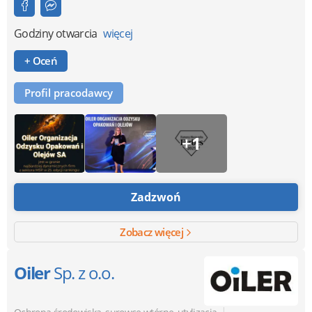
Godziny otwarcia
więcej
+ Oceń
Profil pracodawcy
+1
Zadzwoń
Zobacz więcej
Oiler
Sp. z o.o.