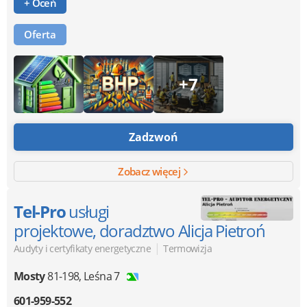
+ Oceń
Oferta
+7
Zadzwoń
Zobacz więcej
Tel-Pro
usługi
projektowe, doradztwo Alicja Pietroń
|
Audyty i certyfikaty energetyczne
Termowizja
Mosty
81-198
,
Leśna 7
601-959-552