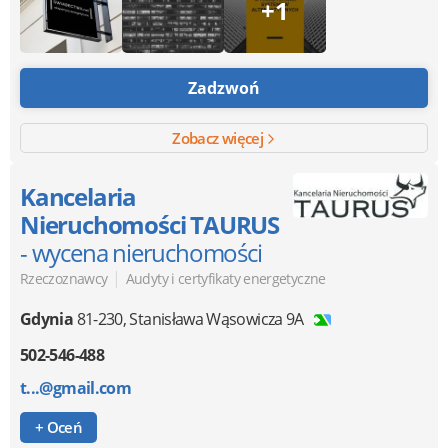
+1
Zadzwoń
Zobacz więcej
Kancelaria
Nieruchomości TAURUS
- wycena nieruchomości
|
Rzeczoznawcy
Audyty i certyfikaty energetyczne
Gdynia
81-230
,
Stanisława Wąsowicza 9A
502-546-488
t...@gmail.com
+ Oceń