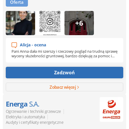
Oferta
+6
Alicja - ocena
Pani Anna dała mi szerszy i rzeczowy pogląd na trudną sprawę
wyceny służebności gruntowej, bardzo dziękuję za pomoc i
fachowe podejście!
Zadzwoń
Zobacz więcej
Energa
S.A.
|
Ogrzewanie i techniki grzewcze
|
Elektryka i automatyka
Audyty i certyfikaty energetyczne