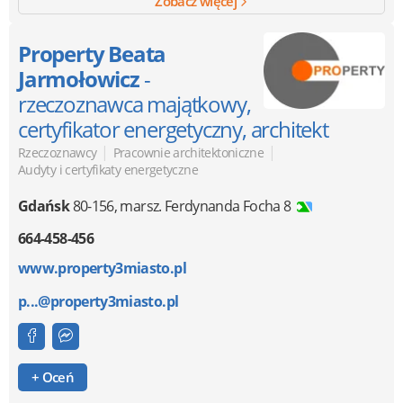
Zobacz więcej
Property Beata
Jarmołowicz
-
rzeczoznawca majątkowy,
certyfikator energetyczny, architekt
|
|
Rzeczoznawcy
Pracownie architektoniczne
Audyty i certyfikaty energetyczne
Gdańsk
80-156
,
marsz. Ferdynanda Focha 8
664-458-456
www.property3miasto.pl
p...@property3miasto.pl
+ Oceń