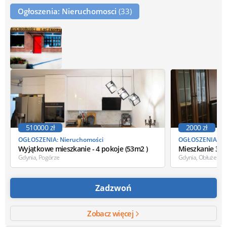
Ogłoszenia: Nieruchomosci
(33)
510000 zł
2000 zł
OGŁOSZENIA: Nieruchomości
OGŁOSZENIA: Ni
Wyjątkowe mieszkanie - 4 pokoje (53m2 )
Mieszkanie 3 
Gdynia, Pogórze
Gdynia, Obłuże
Zadzwoń
Zobacz więcej