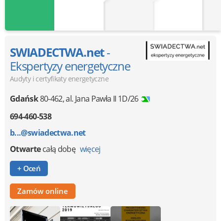
SWIADECTWA.net
-
Ekspertyzy energetyczne
Audyty i certyfikaty energetyczne
Gdańsk
80-462
,
al. Jana Pawła II 1D/26
694-460-538
b...@swiadectwa.net
Otwarte
całą dobę
więcej
+ Oceń
Zamów online