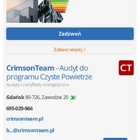
Zadzwoń
Zobacz więcej
CrimsonTeam
- Audyt do
programu Czyste Powietrze
Audyty i certyfikaty energetyczne
Gdańsk
80-726
,
Zawodzie 20
695-029-966
crimsonteam.pl
b...@crimsonteam.pl