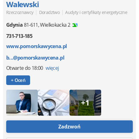
Walewski
|
|
Rzeczoznawcy
Doradztwo
Audyty i certyfikaty energetyczne
Gdynia
81-611
,
Wielkokacka 2
731-713-185
www.pomorskawycena.pl
b...@pomorskawycena.pl
Otwarte
do 18:00
więcej
+ Oceń
+1
Zadzwoń