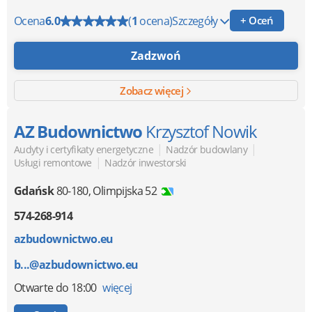
Ocena
6.0
(
1
ocena)
Szczegóły
+ Oceń
Zadzwoń
Zobacz więcej
AZ Budownictwo
Krzysztof Nowik
|
|
Audyty i certyfikaty energetyczne
Nadzór budowlany
|
Usługi remontowe
Nadzór inwestorski
Gdańsk
80-180
,
Olimpijska 52
574-268-914
azbudownictwo.eu
b...@azbudownictwo.eu
Otwarte
do 18:00
więcej