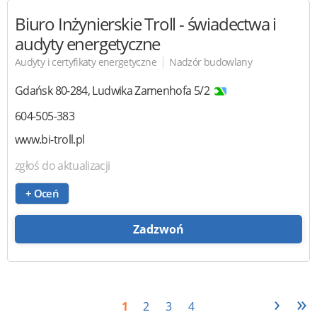
Biuro Inżynierskie Troll
- świadectwa i
audyty energetyczne
|
Audyty i certyfikaty energetyczne
Nadzór budowlany
Gdańsk
80-284
,
Ludwika Zamenhofa 5/2
604-505-383
www.bi-troll.pl
zgłoś do aktualizacji
+ Oceń
Zadzwoń
›
»
1
2
3
4