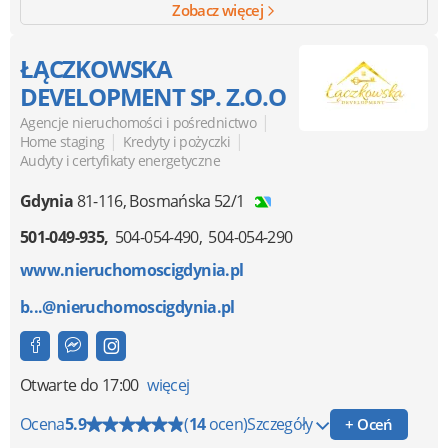
Zobacz więcej
ŁĄCZKOWSKA
DEVELOPMENT SP. Z.O.O
|
Agencje nieruchomości i pośrednictwo
|
|
Home staging
Kredyty i pożyczki
Audyty i certyfikaty energetyczne
Gdynia
81-116
,
Bosmańska 52/1
501-049-935
504-054-490
504-054-290
www.nieruchomoscigdynia.pl
b...@nieruchomoscigdynia.pl
Otwarte
do 17:00
więcej
Ocena
5.9
(
14
ocen)
Szczegóły
+ Oceń