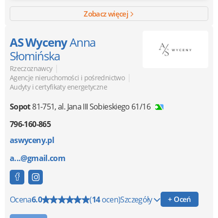
Zobacz więcej
AS Wyceny
Anna
Słomińska
|
Rzeczoznawcy
|
Agencje nieruchomości i pośrednictwo
Audyty i certyfikaty energetyczne
Sopot
81-751
,
al. Jana III Sobieskiego 61/16
796-160-865
aswyceny.pl
a...@gmail.com
Ocena
6.0
(
14
ocen)
Szczegóły
+ Oceń