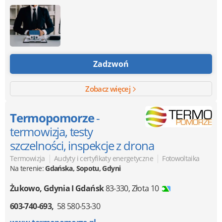
Zadzwoń
Zobacz więcej
Termopomorze
-
termowizja, testy
szczelności, inspekcje z drona
|
|
Termowizja
Audyty i certyfikaty energetyczne
Fotowoltaika
Na terenie:
Gdańska, Sopotu, Gdyni
Żukowo, Gdynia I Gdańsk
83-330
,
Złota 10
603-740-693
58 580-53-30