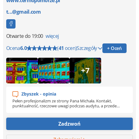
www.termopomorze.pl
t...@gmail.com
Otwarte
do 19:00
więcej
Ocena
6.0
(
41
ocen)
Szczegóły
+ Oceń
+7
Zbyszek - opinia
Pełen profesjonalizm ze strony Pana Michała. Kontakt,
punktualność, rzeczowe uwagi podczas audytu, a przede
wszystkim, czytelny i merytoryczny raport. Raz jeszcze
dziękuję i polecam.
Zadzwoń