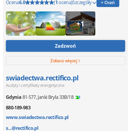
Ocena
6.0
(
1
ocena)
Szczegóły
+ Oceń
+1
Zadzwoń
Zobacz więcej
swiadectwa.rectifico.pl
Audyty i certyfikaty energetyczne
Gdynia
81-577
,
Janki Bryla 33B/18
880-189-983
www.swiadectwa.rectifico.pl
s...@rectifico.pl