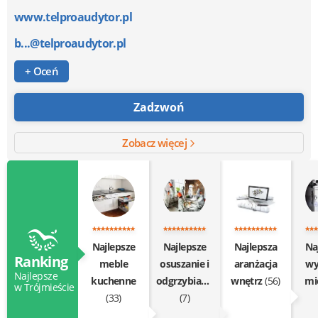
www.telproaudytor.pl
b...@telproaudytor.pl
+ Oceń
Zadzwoń
Zobacz więcej
Najlepsze
Najlepsze
Najlepsza
Na
Ranking
meble
osuszanie i
aranżacja
wy
Najlepsze
kuchenne
odgrzybianie
wnętrz
(56)
mi
w Trójmieście
(33)
(7)