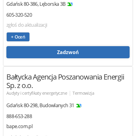
Gdańsk
80-386
,
Lęborska 3B
605-320-520
zgłoś do aktualizacji
+ Oceń
Zadzwoń
Bałtycka Agencja Poszanowania Energii
Sp. z o.o.
|
Audyty i certyfikaty energetyczne
Termowizja
Gdańsk
80-298
,
Budowlanych 31
888-653-288
bape.com.pl