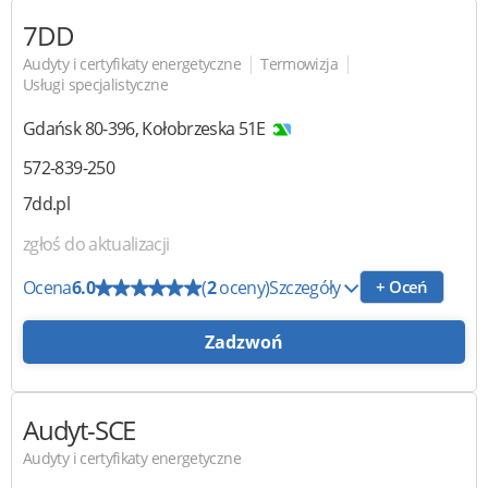
7DD
|
|
Audyty i certyfikaty energetyczne
Termowizja
Usługi specjalistyczne
Gdańsk
80-396
,
Kołobrzeska 51E
572-839-250
7dd.pl
zgłoś do aktualizacji
Ocena
6.0
(
2
oceny)
Szczegóły
+ Oceń
Zadzwoń
Audyt-SCE
Audyty i certyfikaty energetyczne