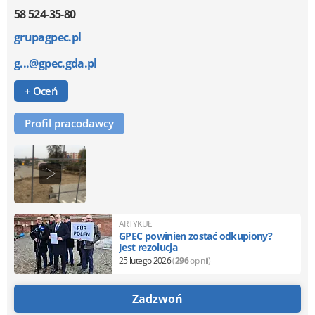
58 524-35-80
grupagpec.pl
g...@gpec.gda.pl
+ Oceń
Profil pracodawcy
ARTYKUŁ
GPEC powinien zostać odkupiony?
Jest rezolucja
25 lutego 2026
(
296
opinii)
Zadzwoń