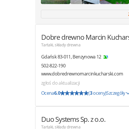
Dobre drewno
Marcin Kuchar
Tartaki, składy drewna
Gdańsk
83-011
,
Benzynowa 12
502-822-190
www.dobredrewnomarcinkucharski.com
zgłoś do aktualizacji
Ocena
6.0
(
3
oceny)
Szczegóły
Duo Systems
Sp. z o.o.
Tartaki, składy drewna