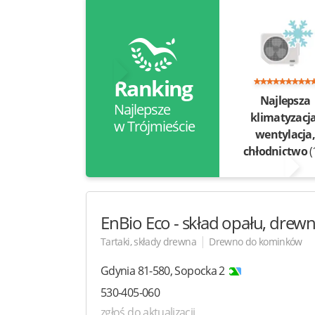
Ranking
Najlepsza
Najlepsze
klimatyzacja
w Trójmieście
wentylacja
chłodnictwo
(
EnBio Eco
- skład opału, drew
|
Tartaki, składy drewna
Drewno do kominków
Gdynia
81-580
,
Sopocka 2
530-405-060
zgłoś do aktualizacji