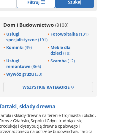
Szukaj
Filtruj
Dom i Budownictwo
(8100)
Usługi
Fotowoltaika
(131)
specjalistyczne
(191)
Kominki
(39)
Meble dla
dzieci
(18)
Usługi
Szamba
(12)
remontowe
(866)
Wywóz gruzu
(33)
WSZYSTKIE KATEGORIE
Tartaki, składy drewna
Tartaki i składy drewna na terenie Trójmiasta i okolic .
Firmy z Gdańska, Sopotu i Gdyni trudniące się
produkcją i dystrybucją drewna opałowego i
przeznaczonego na potrzeby budownictwa. Tarcica