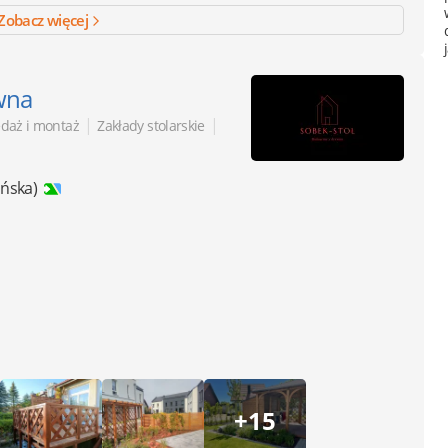
Zobacz więcej
wna
|
|
edaż i montaż
Zakłady stolarskie
ańska)
+15