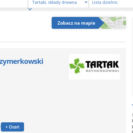
Zobacz na mapie
w Szymerkowski
+ Oceń