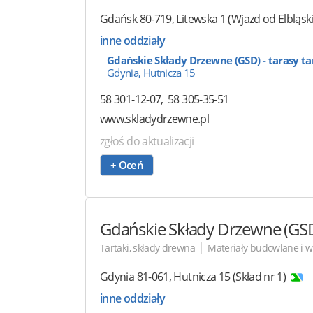
Gdańsk
80-719
,
Litewska 1
(Wjazd od Elbląski
inne oddziały
Gdańskie Składy Drzewne (GSD) - tarasy tar
Gdynia, Hutnicza 15
58 301-12-07
58 305-35-51
www.skladydrzewne.pl
zgłoś do aktualizacji
+ Oceń
Gdańskie Składy Drzewne (GSD) 
|
Tartaki, składy drewna
Materiały budowlane i 
Gdynia
81-061
,
Hutnicza 15
(Skład nr 1)
inne oddziały