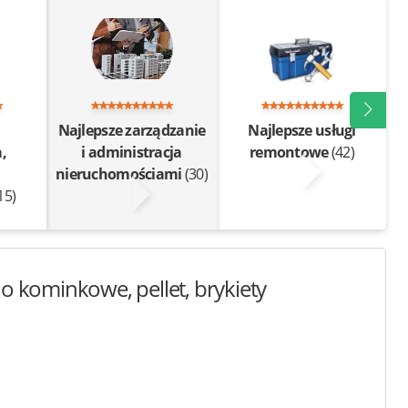
Najlepsze zarządzanie
Najlepsze usługi
,
i administracja
remontowe
(42)
,
nieruchomościami
(30)
15)
no kominkowe, pellet, brykiety