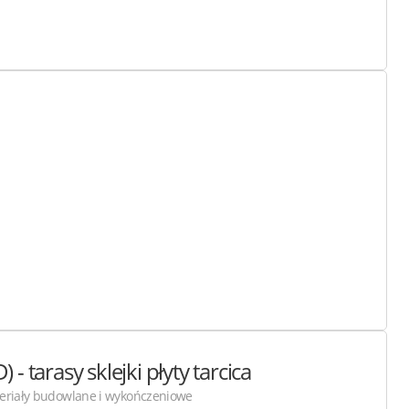
 tarasy sklejki płyty
tarcica
eriały budowlane i wykończeniowe