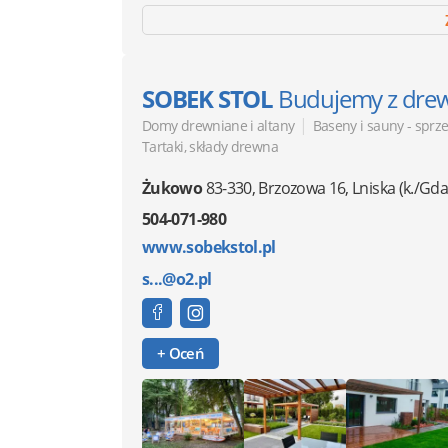
SOBEK STOL
Budujemy z dre
|
Domy drewniane i altany
Baseny i sauny - sprz
Tartaki, składy drewna
Żukowo
83-330
,
Brzozowa 16, Lniska
(k./Gd
504-071-980
www.sobekstol.pl
s...@o2.pl
+ Oceń