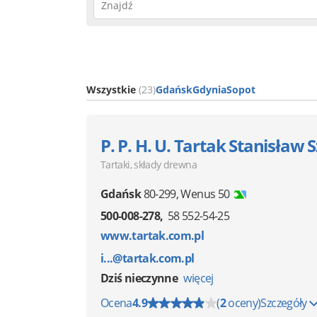
Wszystkie
(23)
Gdańsk
Gdynia
Sopot
P. P. H. U. Tartak Stanisła
Tartaki, składy drewna
Gdańsk
80-299
,
Wenus 50
500-008-278
58 552-54-25
www.tartak.com.pl
i...@tartak.com.pl
Dziś nieczynne
więcej
Ocena
4.9
(
2
oceny)
Szczegóły