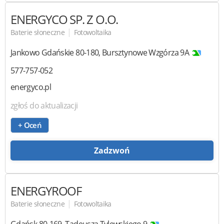
ENERGYCO
SP. Z O.O.
|
Baterie słoneczne
Fotowoltaika
Jankowo Gdańskie
80-180
,
Bursztynowe Wzgórza 9A
577-757-052
energyco.pl
zgłoś do aktualizacji
+ Oceń
Zadzwoń
ENERGYROOF
|
Baterie słoneczne
Fotowoltaika
Gdańsk
80-169
,
Tadeusza Tylewskiego 9