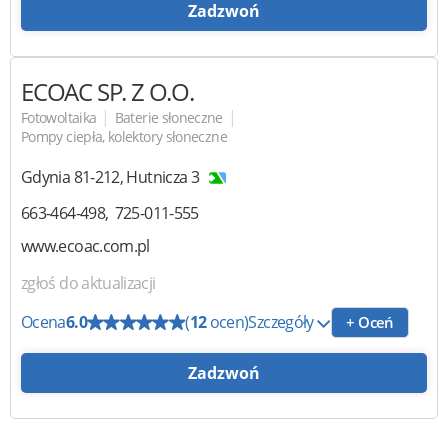
Zadzwoń
ECOAC SP. Z O.O.
|
|
Fotowoltaika
Baterie słoneczne
Pompy ciepła, kolektory słoneczne
Gdynia
81-212
,
Hutnicza 3
663-464-498
725-011-555
www.ecoac.com.pl
zgłoś do aktualizacji
Ocena
6.0
(
12
ocen)
Szczegóły
+ Oceń
Zadzwoń