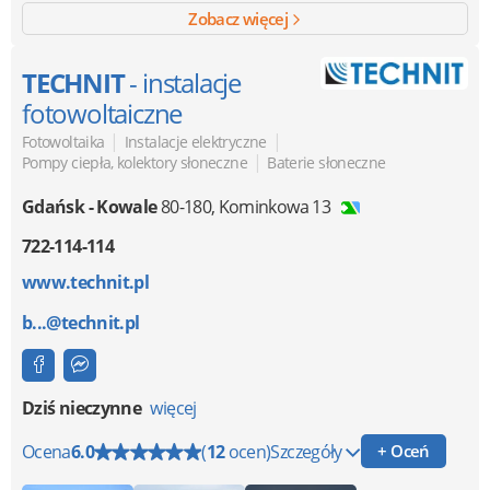
Zobacz więcej
TECHNIT
- instalacje
fotowoltaiczne
|
|
Fotowoltaika
Instalacje elektryczne
|
Pompy ciepła, kolektory słoneczne
Baterie słoneczne
Gdańsk - Kowale
80-180
,
Kominkowa 13
722-114-114
www.technit.pl
b...@technit.pl
Dziś nieczynne
więcej
Ocena
6.0
(
12
ocen)
Szczegóły
+ Oceń