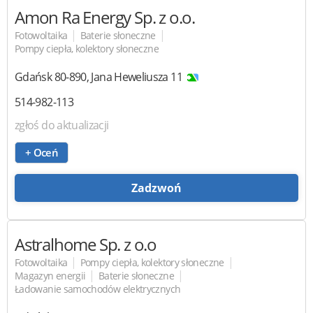
Amon Ra Energy
Sp. z o.o.
|
|
Fotowoltaika
Baterie słoneczne
Pompy ciepła, kolektory słoneczne
Gdańsk
80-890
,
Jana Heweliusza 11
514-982-113
zgłoś do aktualizacji
+ Oceń
Zadzwoń
Astralhome
Sp. z o.o
|
|
Fotowoltaika
Pompy ciepła, kolektory słoneczne
|
|
Magazyn energii
Baterie słoneczne
Ładowanie samochodów elektrycznych