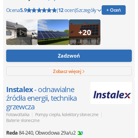
Ocena
5.9
(
12
ocen)
Szczegóły
+ Oceń
+20
Zadzwoń
Zobacz więcej
Instalex
- odnawialne
źródła energii, technika
grzewcza
|
|
Fotowoltaika
Pompy ciepła, kolektory słoneczne
Baterie słoneczne
Reda
84-240
,
Obwodowa 29a/u2