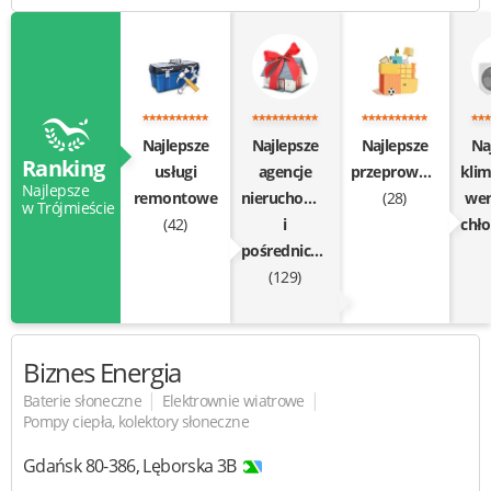
Najlepsze
Najlepsze
Najlepsze
Na
Ranking
usługi
agencje
przeprowadzki
klim
Najlepsze
remontowe
nieruchomości
(28)
wen
w Trójmieście
(42)
i
chł
pośrednictwo
(129)
Biznes Energia
|
|
Baterie słoneczne
Elektrownie wiatrowe
Pompy ciepła, kolektory słoneczne
Gdańsk
80-386
,
Lęborska 3B