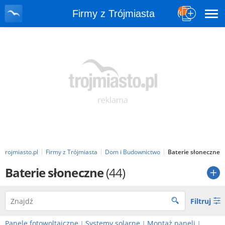
Firmy z Trójmiasta
Trojmiasto.pl
Firmy z Trójmiasta
Dom i Budownictwo
Baterie słoneczne
Baterie słoneczne
(44)
Filtruj
Panele fotowoltaiczne
Systemy solarne
Montaż paneli
|
|
|