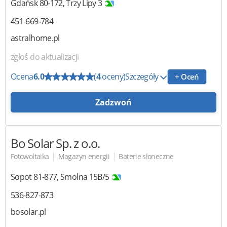
Gdańsk
80-172
,
Trzy Lipy 3
451-669-784
astralhome.pl
zgłoś do aktualizacji
Ocena
6.0
(
4
oceny)
Szczegóły
+ Oceń
Zadzwoń
Bo Solar
Sp. z o.o.
|
|
Fotowoltaika
Magazyn energii
Baterie słoneczne
Sopot
81-877
,
Smolna 15B/5
536-827-873
bosolar.pl