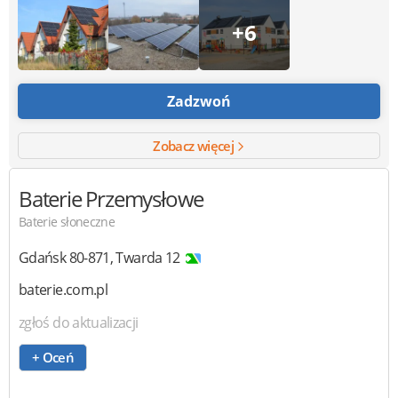
+6
Zadzwoń
Zobacz więcej
Baterie Przemysłowe
Baterie słoneczne
Gdańsk
80-871
,
Twarda 12
baterie.com.pl
zgłoś do aktualizacji
+ Oceń