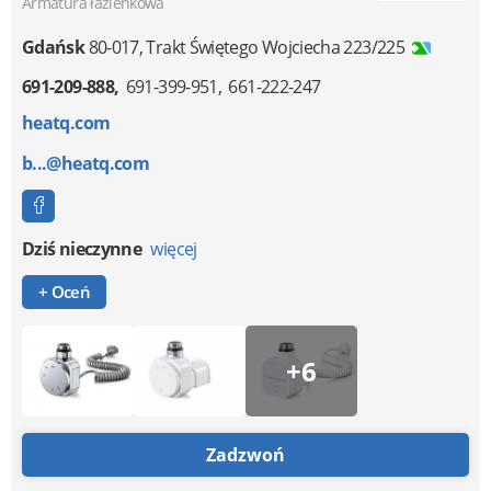
Armatura łazienkowa
Gdańsk
80-017
,
Trakt Świętego Wojciecha 223/225
691-209-888
691-399-951
661-222-247
heatq.com
b...@heatq.com
Dziś nieczynne
więcej
+ Oceń
+6
Zadzwoń