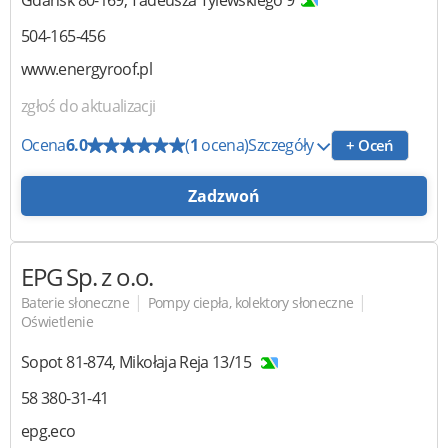
504-165-456
www.energyroof.pl
zgłoś do aktualizacji
Ocena
6.0
(
1
ocena)
Szczegóły
+ Oceń
Zadzwoń
EPG
Sp. z o.o.
|
|
Baterie słoneczne
Pompy ciepła, kolektory słoneczne
Oświetlenie
Sopot
81-874
,
Mikołaja Reja 13/15
58 380-31-41
epg.eco