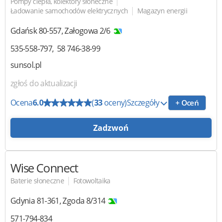
|
Pompy ciepła, kolektory słoneczne
|
Ładowanie samochodów elektrycznych
Magazyn energii
Gdańsk
80-557
,
Załogowa 2/6
535-558-797
58 746-38-99
sunsol.pl
zgłoś do aktualizacji
Ocena
6.0
(
33
oceny)
Szczegóły
+ Oceń
Zadzwoń
Wise Connect
|
Baterie słoneczne
Fotowoltaika
Gdynia
81-361
,
Zgoda 8/314
571-794-834