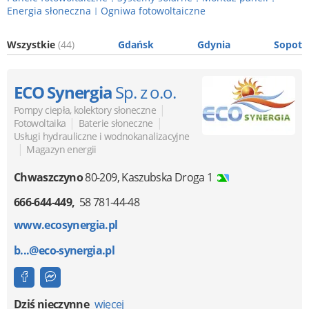
Energia słoneczna
Ogniwa fotowoltaiczne
|
Wszystkie
(44)
Gdańsk
Gdynia
Sopot
ECO Synergia
Sp. z o.o.
|
Pompy ciepła, kolektory słoneczne
|
|
Fotowoltaika
Baterie słoneczne
Usługi hydrauliczne i wodnokanalizacyjne
|
Magazyn energii
Chwaszczyno
80-209
,
Kaszubska Droga 1
666-644-449
58 781-44-48
www.ecosynergia.pl
b...@eco-synergia.pl
Dziś nieczynne
więcej