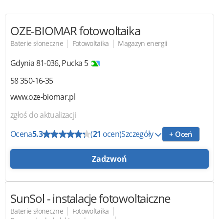
OZE-BIOMAR
fotowoltaika
|
|
Baterie słoneczne
Fotowoltaika
Magazyn energii
Gdynia
81-036
,
Pucka 5
58 350-16-35
www.oze-biomar.pl
zgłoś do aktualizacji
Ocena
5.3
(
21
ocen)
Szczegóły
+ Oceń
Zadzwoń
SunSol
- instalacje fotowoltaiczne
|
|
Baterie słoneczne
Fotowoltaika