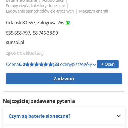
|
|
Baterie słoneczne
Fotowoltaika
|
Pompy ciepła, kolektory słoneczne
|
Ładowanie samochodów elektrycznych
Magazyn energii
Gdańsk
80-557
,
Załogowa 2/6
535-558-797
58 746-38-99
sunsol.pl
zgłoś do aktualizacji
Ocena
6.0
(
33
oceny)
Szczegóły
+ Oceń
Zadzwoń
Najczęściej zadawane pytania
Czym są baterie słoneczne?