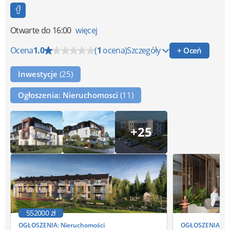
Otwarte
do 16:00
więcej
Ocena
1.0
(
1
ocena)
Szczegóły
+ Oceń
Inwestycje
(25)
Ogłoszenia: Nieruchomosci
(11)
+25
552000 zł
OGŁOSZENIA: Nieruchomości
OGŁOSZENIA: Ni