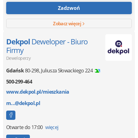
etap przebiegał sprawnie i w przyjemnej atmosferze.
Zadzwoń
Zobacz więcej
Dekpol
Deweloper - Biuro
Firmy
Deweloperzy
Gdańsk
80-298
,
Juliusza Słowackiego 224
500-299-464
www.dekpol.pl/mieszkania
m...@dekpol.pl
Otwarte
do 17:00
więcej