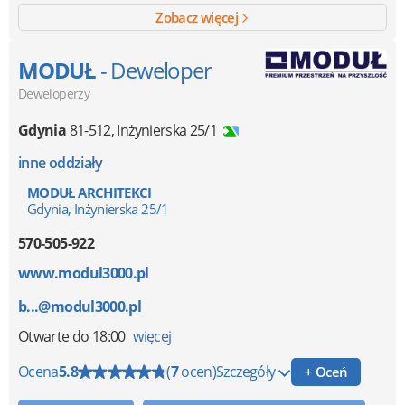
Zobacz więcej
MODUŁ
- Deweloper
Deweloperzy
Gdynia
81-512
,
Inżynierska 25/1
inne oddziały
MODUŁ ARCHITEKCI
Gdynia, Inżynierska 25/1
570-505-922
www.modul3000.pl
b...@modul3000.pl
Otwarte
do 18:00
więcej
Ocena
5.8
(
7
ocen)
Szczegóły
+ Oceń