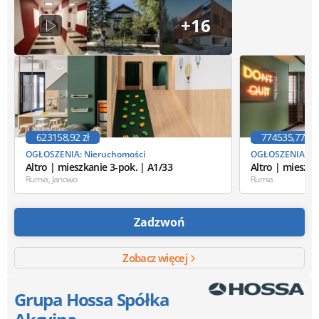
+16
623158,92 zł
774535,77 zł
OGŁOSZENIA: Nieruchomości
OGŁOSZENIA: Ni
Altro | mieszkanie 3-pok. | A1/33
Altro | mieszka
Rumia, Janowo
Rumia
Zadzwoń
Zobacz więcej
Grupa Hossa Spółka