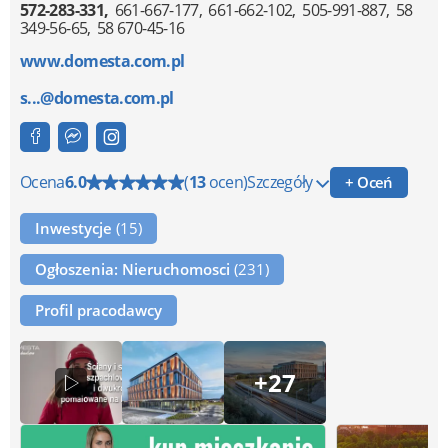
572-283-331
661-667-177
661-662-102
505-991-887
58
349-56-65
58 670-45-16
www.domesta.com.pl
s...@domesta.com.pl
Ocena
6.0
(
13
ocen)
Szczegóły
+ Oceń
Inwestycje
(15)
Ogłoszenia: Nieruchomosci
(231)
Profil pracodawcy
+27