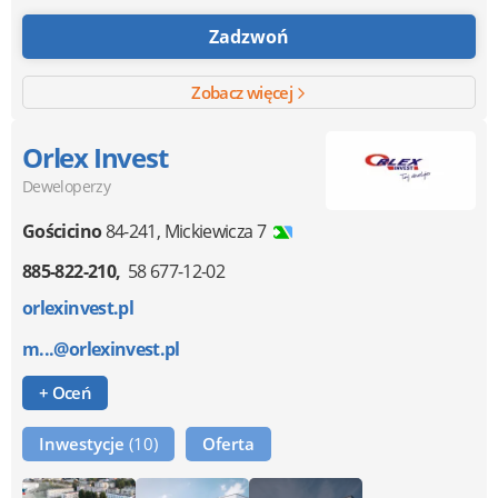
Zadzwoń
Zobacz więcej
Orlex Invest
Deweloperzy
Gościcino
84-241
,
Mickiewicza 7
885-822-210
58 677-12-02
orlexinvest.pl
m...@orlexinvest.pl
+ Oceń
Inwestycje
(10)
Oferta