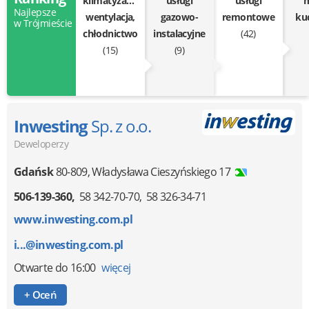
klimatyzacja,
usługi
usługi
m
Najlepsze
wentylacja,
gazowo-
remontowe
ku
w Trójmieście
chłodnictwo
instalacyjne
(42)
(15)
(9)
Inwesting
Sp. z o.o.
Deweloperzy
Gdańsk
80-809
,
Władysława Cieszyńskiego 17
506-139-360
58 342-70-70
58 326-34-71
www.inwesting.com.pl
i...@inwesting.com.pl
Otwarte
do 16:00
więcej
+ Oceń