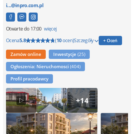
i...@inpro.com.pl
Otwarte
do 17:00
więcej
Ocena
5.8
(
10
ocen)
Szczegóły
+ Oceń
Zamów online
Inwestycje
(25)
Ogłoszenia: Nieruchomosci
(404)
Profil pracodawcy
+14