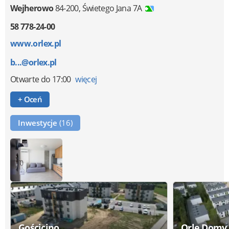
Wejherowo
84-200
,
Świetego Jana 7A
58 778-24-00
www.orlex.pl
b...@orlex.pl
Otwarte
do 17:00
więcej
+ Oceń
Inwestycje
(16)
Gościcino
Orle Domy 