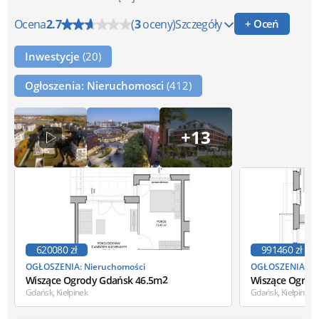
Ocena
2.7
(
3
oceny)
Szczegóły
+ Oceń
Inwestycje
(20)
Ogłoszenia: Nieruchomosci
(412)
+13
620080 zł
991460 zł
OGŁOSZENIA: Nieruchomości
OGŁOSZENIA: Ni
2
Wiszące Ogrody Gdańsk 46.5m
Wiszące Ogrod
Gdańsk, Kiełpinek
Gdańsk, Kiełpinek