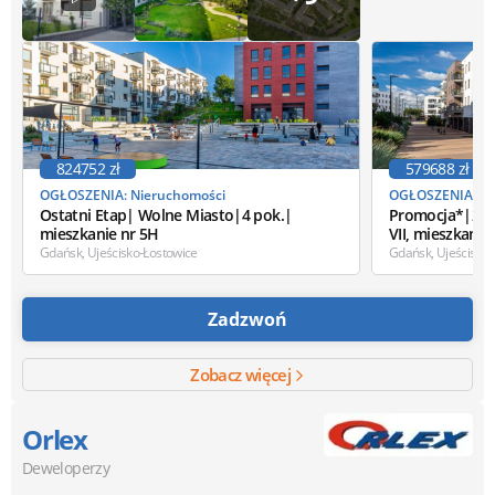
824752 zł
579688 zł
OGŁOSZENIA: Nieruchomości
OGŁOSZENIA: Ni
Ostatni Etap| Wolne Miasto|4 pok.|
Promocja*|2 po
mieszkanie nr 5H
VII, mieszkanie
Gdańsk, Ujeścisko-Łostowice
Gdańsk, Ujeścisko
Zadzwoń
Zobacz więcej
Orlex
Deweloperzy