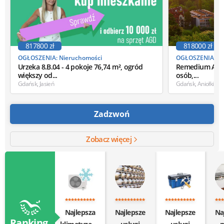
817800 zł
818000 zł
OGŁOSZENIA: Nieruchomości
OGŁOSZENIA: Ni
Urzeka 8.B.04 - 4 pokoje 76,74 m², ogród
Remedium A.2.7
większy od...
osób,...
Gdańsk, Jasień
Gdańsk, Aniołki
Zadzwoń
Zobacz więcej
Najlepsza
Najlepsze
Najlepsze
Na
Ranking