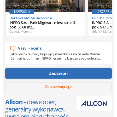
1285502 zł
1257363 zł
OGŁOSZENIA: Nieruchomości
OGŁOSZENIA: Ni
INPRO S.A. - Park Migowo - mieszkanie 3-
INPRO S.A. - Pa
pok. 56.68 m2...
pok. 54.15 m2..
Gdańsk, Morena
Gdańsk, Morena
Vasyl - ocena
Jako obcokrajowcy kupujący mieszkanie na osiedlu Rumia
Centralna od firmy INPRO, jesteśmy bardzo zadowoleni z
całego procesu zakupu. Od początku mogliśmy liczyć na
profesjonalne wsparcie i życzliwe podejście. Szczególne
podziękowania kierujemy do pani Beaty Filipek Specjalisty ds.
Zadzwoń
Sprzedaży, za cierpliwość, pomoc i szybkie odpowiadanie na
wszystkie nasze pytania. Dzięki jej zaangażowaniu cały proces
przebiegł sprawnie i bez stresu. Dziękujemy również pani
Zobacz więcej
Magdalenie Reysowskiej Ekspertowi Finansowemu, za
fachową pomoc w kwestiach finansowych oraz jasne
wyjaśnienie wszystkich formalności. Polecamy INPRO
Allcon
- deweloper,
każdemu, kto szuka nowego mieszkania i profesjonalnej
obsługi klienta. Czuliśmy się naprawdę zaopiekowani na
generalny wykonawca,
każdym etapie współpracy.
wynajem nieruchomości