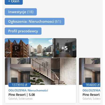
+ Oceń
Inwestycje
(18)
Ogłoszenia: Nieruchomosci
(61)
Profil pracodawcy
+5
1373910 zł
994000 zł
OGŁOSZENIA: Nieruchomości
OGŁOSZENIA: Ni
Pino Resort | 5.08
Pino Resort | 5
Gdańsk, Sobieszewo
Gdańsk, Sobiesze