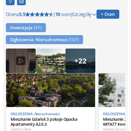
Ocena
5.5
(
10
ocen)
Szczegóły
+ Oceń
Inwestycje
(31)
Ogłoszenia: Nieruchomosci
(107)
+22
OGŁOSZENIA: Nieruchomości
OGŁOSZENIA: Ni
Mieszkanie Gdańsk 3 pokoje Opacka
Mieszkanie 2-p
Apartamenty A2.0.3
WITA77 Invest 
Gdańsk, Oliwa
Gdańsk, Strzyża