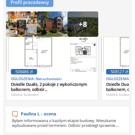
Profil pracodawcy
+8
508486 zł
508127 zł
OGŁOSZENIA: Nieruchomości
OGŁOSZENIA: Ni
Osiedle Dualis, 2 pokoje z wykończonym
Osiedle Dualis
balkonem, odbiór...
balkonem, odbi
Gdańsk, Łostowice
Gdańsk, Łostowice
Paulina L - ocena
Byłam informowana o każdym etapie budowy. Mieszkanie
wybudowane przed terminem. Odbiór przebiegł sprawnie.
Pracownicy budros są zaangażowani w swoją pracę, są mili,
bardzo pomocni i chętnie udzielali wszelkich informacji. Każdy