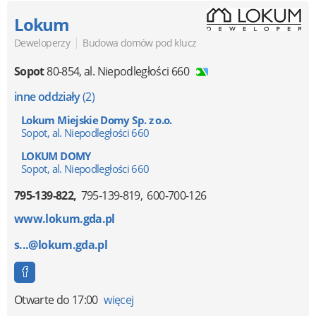
Lokum
|
Deweloperzy
Budowa domów pod klucz
Sopot
80-854
,
al. Niepodległości 660
inne oddziały
(2)
Lokum Miejskie Domy Sp. z o.o.
Sopot, al. Niepodległości 660
LOKUM DOMY
Sopot, al. Niepodległości 660
795-139-822
795-139-819
600-700-126
www.lokum.gda.pl
s...@lokum.gda.pl
Otwarte
do 17:00
więcej