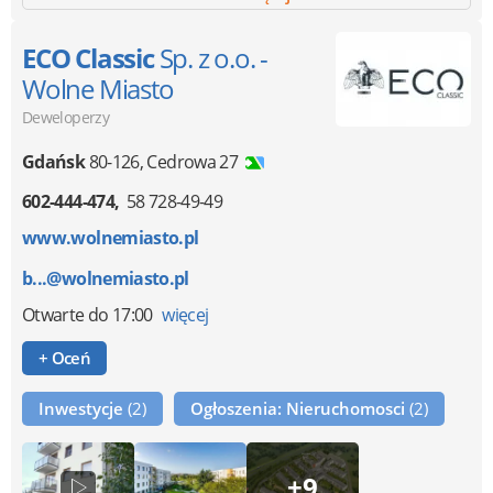
ECO Classic
Sp. z o.o. -
Wolne Miasto
Deweloperzy
Gdańsk
80-126
,
Cedrowa 27
602-444-474
58 728-49-49
www.wolnemiasto.pl
b...@wolnemiasto.pl
Otwarte
do 17:00
więcej
+ Oceń
Inwestycje
(2)
Ogłoszenia: Nieruchomosci
(2)
+9