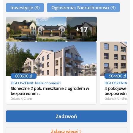
Inwestycje
(8)
Ogłoszenia: Nieruchomosci
(3)
+17
609600 zł
904400 zł
OGŁOSZENIA: Nieruchomości
OGŁOSZENIA: Ni
Słoneczne 2-pok. mieszkanie z ogrodem w
4-pokojowe mi
bezpośrednim...
bezpośrednim..
Gdańsk, Chełm
Gdańsk, Chełm
Zadzwoń
Zobacz więcej