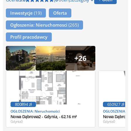
Inwestycje
(19)
Oferta
Ogłoszenia: Nieruchomosci
(265)
Profil pracodawcy
+26
800894 zł
650927 zł
OGŁOSZENIA: Nieruchomości
OGŁOSZENIA: Ni
Nowa Dąbrowa2 - Gdynia, - 62.16 m²
Gdynia0
Gdynia0