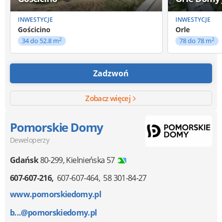
INWESTYCJE
INWESTYCJE
Gościcino
Orle
2
2
34 do 52.8 m
78 do 78 m
Zadzwoń
Zobacz więcej
Pomorskie Domy
Deweloperzy
Gdańsk
80-299
,
Kielnieńska 57
607-607-216
607-607-464
58 301-84-27
www.pomorskiedomy.pl
b...@pomorskiedomy.pl