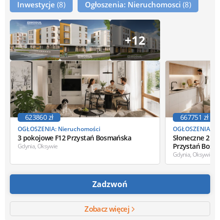
Inwestycje
(8)
Ogłoszenia: Nieruchomosci
(8)
+12
623860 zł
667751 zł
OGŁOSZENIA: Nieruchomości
OGŁOSZENIA: Ni
3 pokojowe F12 Przystań Bosmańska
Słoneczne 2 po
Przystań Bosm
Gdynia, Oksywie
Gdynia, Oksywie
Zadzwoń
Zobacz więcej