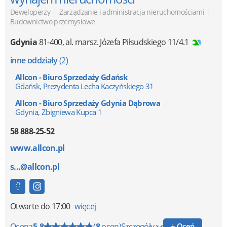
|
|
Deweloperzy
Zarządzanie i administracja nieruchomościami
Budownictwo przemysłowe
Gdynia
81-400
,
al. marsz. Józefa Piłsudskiego 11/4.1
inne oddziały
(2)
Allcon - Biuro Sprzedaży Gdańsk
Gdańsk, Prezydenta Lecha Kaczyńskiego 31
Allcon - Biuro Sprzedaży Gdynia Dąbrowa
Gdynia, Zbigniewa Kupca 1
58 888-25-52
www.allcon.pl
s...@allcon.pl
Otwarte
do 17:00
więcej
Ocena
5.8
(
8
ocen)
Szczegóły
+ Oceń