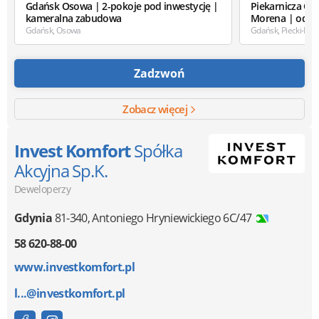
Gdańsk Osowa | 2-pokoje pod inwestycję |
Piekarnicza Off
kameralna zabudowa
Morena | od...
Gdańsk, Osowa
Gdańsk, Piecki-Mi
Zadzwoń
Zobacz więcej
Invest Komfort
Spółka
Akcyjna Sp.K.
Deweloperzy
Gdynia
81-340
,
Antoniego Hryniewickiego 6C/47
58 620-88-00
www.investkomfort.pl
l...@investkomfort.pl