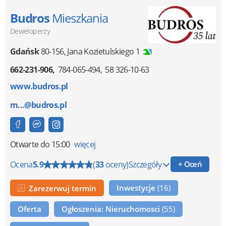
Budros
Mieszkania
Deweloperzy
Gdańsk
80-156
,
Jana Kozietulskiego 1
662-231-906
784-065-494
58 326-10-63
www.budros.pl
m...@budros.pl
Otwarte
do 15:00
więcej
Ocena
5.9
(
33
oceny)
Szczegóły
+ Oceń
Inwestycje
(16)
Zarezerwuj termin
Oferta
Ogłoszenia: Nieruchomosci
(55)