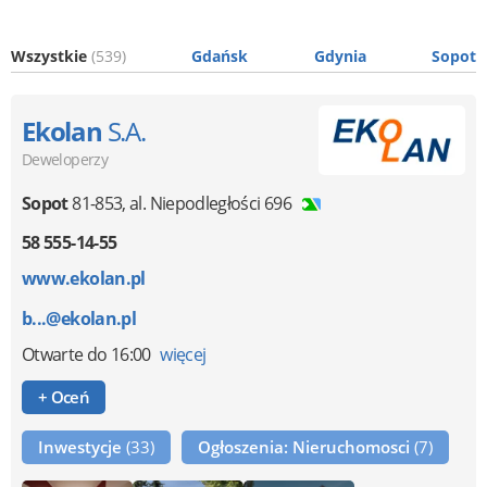
Wszystkie
(539)
Gdańsk
Gdynia
Sopot
Ekolan
S.A.
Deweloperzy
Sopot
81-853
,
al. Niepodległości 696
58 555-14-55
www.ekolan.pl
b...@ekolan.pl
Otwarte
do 16:00
więcej
+ Oceń
Inwestycje
(33)
Ogłoszenia: Nieruchomosci
(7)