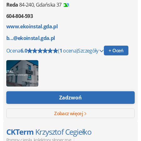
Reda
84-240
,
Gdańska 37
604-804-593
www.ekoinstal.gda.pl
b...@ekoinstal.gda.pl
Ocena
6.0
(
1
ocena)
Szczegóły
+ Oceń
Zadzwoń
Zobacz więcej
CKTerm
Krzysztof Cegiełko
|
Pompy ciepła, kolektory słoneczne