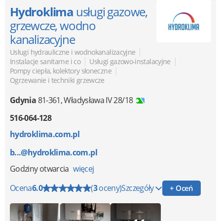
Hydroklima
usługi gazowe,
grzewcze, wodno
kanalizacyjne
|
Usługi hydrauliczne i wodnokanalizacyjne
|
|
Instalacje sanitarne i co
Usługi gazowo-instalacyjne
|
Pompy ciepła, kolektory słoneczne
Ogrzewanie i techniki grzewcze
Gdynia
81-361
,
Władysława IV 28/18
516-064-128
hydroklima.com.pl
b...@hydroklima.com.pl
Godziny otwarcia
więcej
Ocena
6.0
(
3
oceny)
Szczegóły
+ Oceń