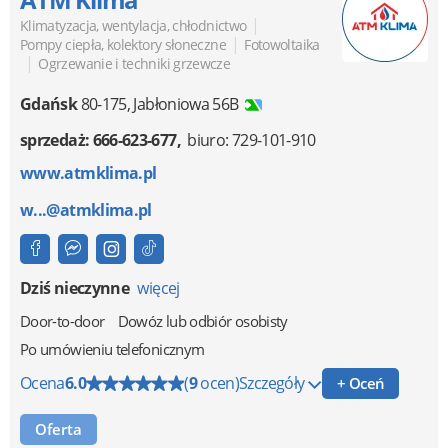
|
Klimatyzacja, wentylacja, chłodnictwo
|
Pompy ciepła, kolektory słoneczne
Fotowoltaika
|
Ogrzewanie i techniki grzewcze
Gdańsk
80-175
,
Jabłoniowa 56B
sprzedaż: 666-623-677
biuro: 729-101-910
www.atmklima.pl
w...@atmklima.pl
Dziś nieczynne
więcej
Door-to-door
Dowóz lub odbiór osobisty
Po umówieniu telefonicznym
Ocena
6.0
(
9
ocen)
Szczegóły
+ Oceń
Oferta