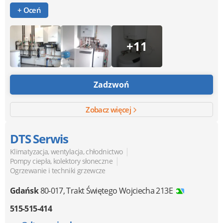
+ Oceń
+11
Zadzwoń
Zobacz więcej
DTS Serwis
|
Klimatyzacja, wentylacja, chłodnictwo
|
Pompy ciepła, kolektory słoneczne
Ogrzewanie i techniki grzewcze
Gdańsk
80-017
,
Trakt Świętego Wojciecha 213E
515-515-414