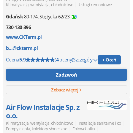
|
Klimatyzacja, wentylacja, chłodnictwo
Usługi remontowe
Gdańsk
80-174
,
Stężycka 62/23
730-130-396
www.CKTerm.pl
b...@ckterm.pl
Ocena
5.9
(
4
oceny)
Szczegóły
+ Oceń
Zadzwoń
Zobacz więcej
Air Flow Instalacje Sp. z
o.o.
|
|
Klimatyzacja, wentylacja, chłodnictwo
Instalacje sanitarne i co
|
|
Pompy ciepła, kolektory słoneczne
Fotowoltaika