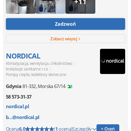
+11
Zadzwoń
Zobacz więcej
NORDICAL
|
Klimatyzacja, wentylacja, chłodnictwo
|
Instalacje sanitarne i co
Pompy ciepła, kolektory słoneczne
Gdynia
81-332
,
Morska 67/14
58 573-31-37
nordical.pl
b...@nordical.pl
Ocena
6.0
(
1
ocena)
Szczegóły
+ Oceń