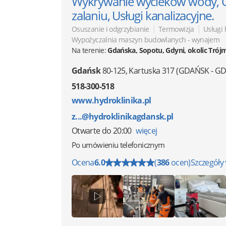
Wykrywanie wycieków wody, 
zalaniu, Usługi kanalizacyjne.
|
|
Osuszanie i odgrzybianie
Termowizja
Usługi 
Wypożyczalnia maszyn budowlanych - wynajem
Na terenie:
Gdańska, Sopotu, Gdyni, okolic Trój
Gdańsk
80-125
,
Kartuska 317
(GDAŃSK - GDY
518-300-518
www.hydroklinika.pl
z...@hydroklinikagdansk.pl
Otwarte
do 20:00
więcej
Po umówieniu telefonicznym
Ocena
6.0
(
386
ocen)
Szczegóły