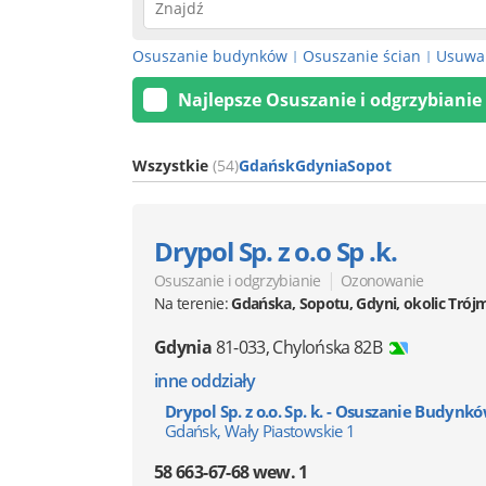
Osuszanie budynków
Osuszanie ścian
Usuwan
|
|
Najlepsze Osuszanie i odgrzybianie
Wszystkie
(54)
Gdańsk
Gdynia
Sopot
Drypol Sp. z o.o Sp .k.
|
Osuszanie i odgrzybianie
Ozonowanie
Na terenie:
Gdańska, Sopotu, Gdyni, okolic Trój
Gdynia
81-033
,
Chylońska 82B
inne oddziały
Drypol Sp. z o.o. Sp. k. - Osuszanie Budynk
Gdańsk, Wały Piastowskie 1
58 663-67-68 wew. 1