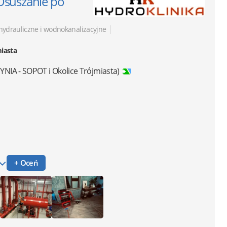
Osuszanie po
|
hydrauliczne i wodnokanalizacyjne
miasta
NIA - SOPOT i Okolice Trójmiasta)
+ Oceń