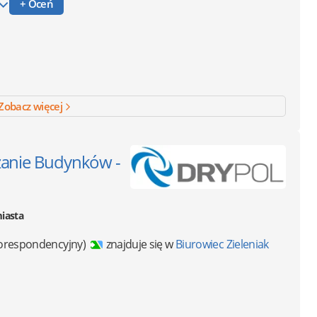
+ Oceń
Zobacz więcej
zanie Budynków -
miasta
korespondencyjny)
znajduje się w
Biurowiec Zieleniak