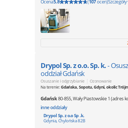
Ocena
5.8
(
107
ocen)
Szczegóły
Drypol Sp. z o.o. Sp. k.
- Osus
oddział Gdańsk
|
Osuszanie i odgrzybianie
Ozonowanie
Na terenie:
Gdańska, Sopotu, Gdyni, okolic Trój
Gdańsk
80-855
,
Wały Piastowskie 1
(adres 
inne oddziały
Drypol Sp. z o.o Sp .k.
Gdynia, Chylońska 82B