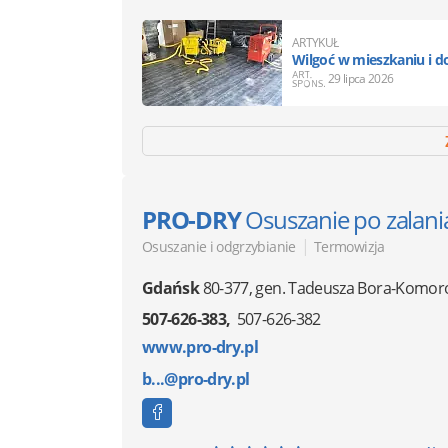
ARTYKUŁ
Wilgoć w mieszkaniu i do
29 lipca 2026
PRO-DRY
Osuszanie po zalani
|
Osuszanie i odgrzybianie
Termowizja
Gdańsk
80-377
,
gen. Tadeusza Bora-Komor
507-626-383
507-626-382
www.pro-dry.pl
b...@pro-dry.pl