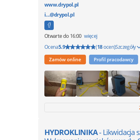
www.drypol.pl
i...@drypol.pl
Otwarte
do 16:00
więcej
Ocena
5.9
(
18
ocen)
Szczegóły
Zamów online
Profil pracodawcy
HYDROKLINIKA
- Likwidacja