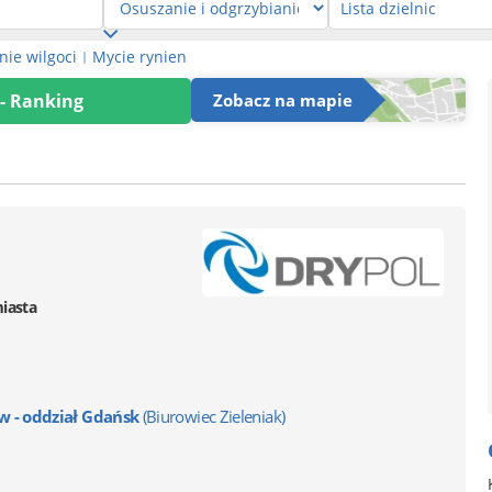
ie wilgoci
Mycie rynien
|
 - Ranking
Zobacz na mapie
miasta
ów - oddział Gdańsk
(Biurowiec Zieleniak)