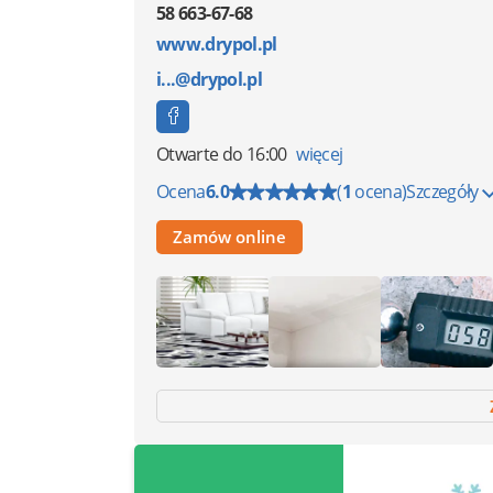
58 663-67-68
www.drypol.pl
i...@drypol.pl
Otwarte
do 16:00
więcej
Ocena
6.0
(
1
ocena)
Szczegóły
Zamów online