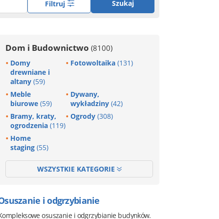
Szukaj
Filtruj
Dom i Budownictwo
(8100)
Domy
Fotowoltaika
(131)
drewniane i
altany
(59)
Meble
Dywany,
biurowe
(59)
wykładziny
(42)
Bramy, kraty,
Ogrody
(308)
ogrodzenia
(119)
Home
staging
(55)
WSZYSTKIE KATEGORIE
Osuszanie i odgrzybianie
Kompleksowe osuszanie i odgrzybianie budynków.