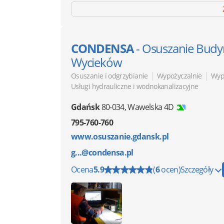
CONDENSA
- Osuszanie Bud
Wycieków
|
|
Osuszanie i odgrzybianie
Wypożyczalnie
Wyp
Usługi hydrauliczne i wodnokanalizacyjne
Gdańsk
80-034
,
Wawelska 4D
795-760-760
www.osuszanie.gdansk.pl
g...@condensa.pl
Ocena
5.9
(
6
ocen)
Szczegóły