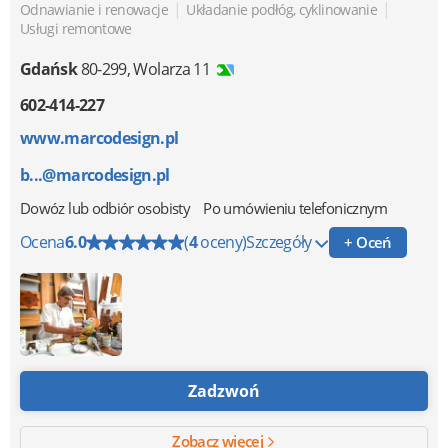
|
|
Odnawianie i renowacje
Układanie podłóg, cyklinowanie
Usługi remontowe
Gdańsk
80-299
,
Wolarza 11
602-414-227
www.marcodesign.pl
b...@marcodesign.pl
Dowóz lub odbiór osobisty
Po umówieniu telefonicznym
Ocena
6.0
(
4
oceny)
Szczegóły
+ Oceń
Zadzwoń
Zobacz więcej