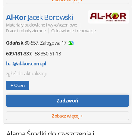
Al-Kor
Jacek Borowski
|
Materiały budowlane i wykończeniowe
|
Prace i roboty ziemne
Odnawianie i renowacje
Gdańsk
80-557
,
Załogowa 17
609-181-337
58 350-61-13
b...@al-kor.com.pl
zgłoś do aktualizacji
+ Oceń
Zadzwoń
Zobacz więcej
Alama
Środki do czyszczenia i