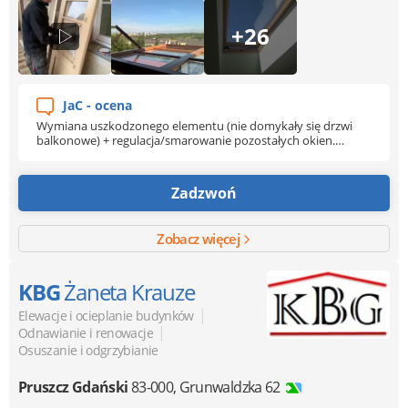
+26
JaC - ocena
Wymiana uszkodzonego elementu (nie domykały się drzwi
balkonowe) + regulacja/smarowanie pozostałych okien.
Usługa wykonana sprawnie i czysto. O cenie trudno
powiedzieć (nie mam porównania z innymi firmami), ale jak
dla mnie OK
Zadzwoń
Zobacz więcej
KBG
Żaneta Krauze
|
Elewacje i ocieplanie budynków
|
Odnawianie i renowacje
Osuszanie i odgrzybianie
Pruszcz Gdański
83-000
,
Grunwaldzka 62