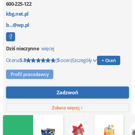
600-225-122
kbg.net.pl
b...@wp.pl
Dziś nieczynne
więcej
Ocena
5.8
(
5
ocen)
Szczegóły
+ Oceń
Profil pracodawcy
Zadzwoń
Zobacz więcej