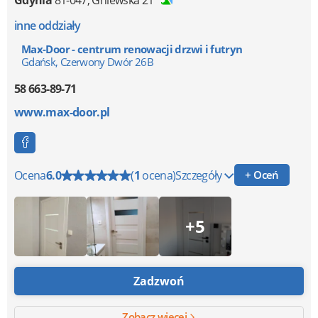
Gdynia
81-047
,
Gniewska 21
inne oddziały
Max-Door - centrum renowacji drzwi i futryn
Gdańsk, Czerwony Dwór 26B
58 663-89-71
www.max-door.pl
Ocena
6.0
(
1
ocena)
Szczegóły
+ Oceń
+5
Zadzwoń
Zobacz więcej