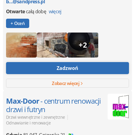
b...@sandpress.pl
Otwarte
całą dobę
więcej
+ Oceń
+2
Zadzwoń
Zobacz więcej
Max-Door
- centrum renowacji
drzwi i futryn
|
Drzwi wewnętrzne i zewnętrzne
Odnawianie i renowacje