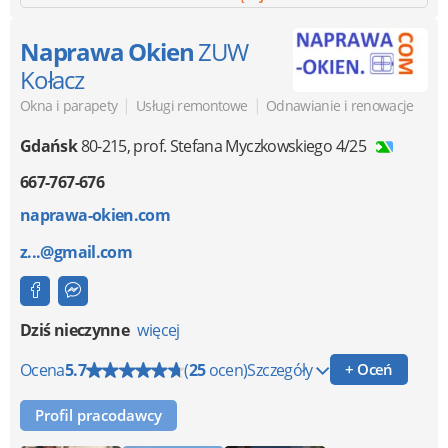
Naprawa Okien
ZUW
Kołacz
|
|
Okna i parapety
Usługi remontowe
Odnawianie i renowacje
Gdańsk
80-215
,
prof. Stefana Myczkowskiego 4/25
667-767-676
naprawa-okien.com
z...@gmail.com
Dziś nieczynne
więcej
Ocena
5.7
(
25
ocen)
Szczegóły
+ Oceń
Profil pracodawcy