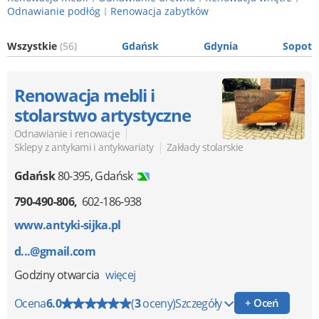
Odnawianie podłóg
Renowacja zabytków
|
Wszystkie
(56)
Gdańsk
Gdynia
Sopot
Renowacja mebli i
stolarstwo artystyczne
|
Odnawianie i renowacje
|
Sklepy z antykami i antykwariaty
Zakłady stolarskie
Gdańsk
80-395
,
Gdańsk
790-490-806
602-186-938
www.antyki-sijka.pl
d...@gmail.com
Godziny otwarcia
więcej
Ocena
6.0
(
3
oceny)
Szczegóły
+ Oceń