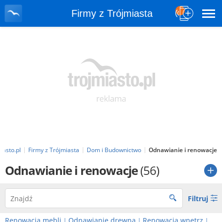
Firmy z Trójmiasta
iasto.pl
Firmy z Trójmiasta
Dom i Budownictwo
Odnawianie i renowacje
Odnawianie i renowacje
(56)
Filtruj
Renowacja mebli
Odnawianie drewna
Renowacja wnętrz
|
|
|