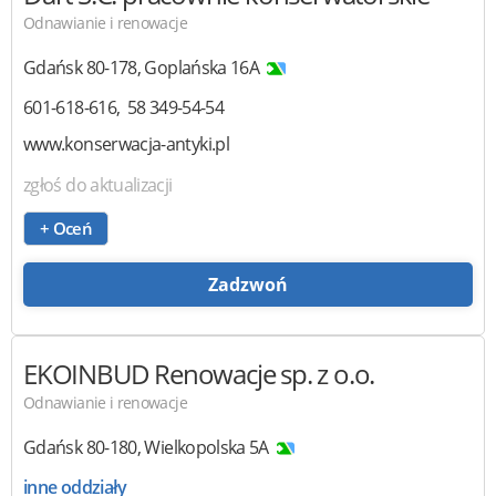
Odnawianie i renowacje
Gdańsk
80-178
,
Goplańska 16A
601-618-616
58 349-54-54
www.konserwacja-antyki.pl
zgłoś do aktualizacji
+ Oceń
Zadzwoń
EKOINBUD Renowacje
sp. z o.o.
Odnawianie i renowacje
Gdańsk
80-180
,
Wielkopolska 5A
inne oddziały