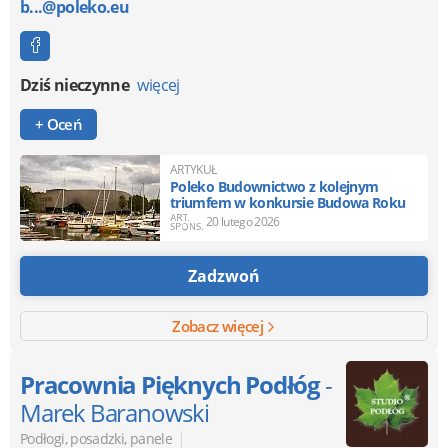
b...@poleko.eu
Dziś nieczynne
więcej
+ Oceń
ARTYKUŁ
Poleko Budownictwo z kolejnym
triumfem w konkursie Budowa Roku
20 lutego 2026
Zadzwoń
Zobacz więcej
Pracownia Pięknych Podłóg
-
Marek Baranowski
|
Podłogi, posadzki, panele