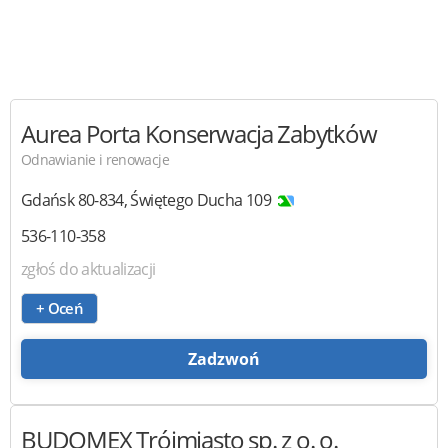
Aurea Porta
Konserwacja Zabytków
Odnawianie i renowacje
Gdańsk
80-834
,
Świętego Ducha 109
536-110-358
zgłoś do aktualizacji
+ Oceń
Zadzwoń
BUDOMEX Trójmiasto
sp. z o. o.