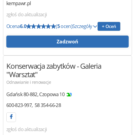
kempawr.pl
zgłoś do aktualizacji
Ocena
6.0
(
5
ocen)
Szczegóły
+ Oceń
Zadzwoń
Konserwacja zabytków
- Galeria
"Warsztat"
Odnawianie i renowacje
Gdańsk
80-882
,
Czopowa 10
600-823-997
58 354-66-28
zgłoś do aktualizacji