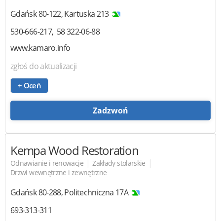
Gdańsk
80-122
,
Kartuska 213
530-666-217
58 322-06-88
www.kamaro.info
zgłoś do aktualizacji
+ Oceń
Zadzwoń
Kempa Wood Restoration
|
|
Odnawianie i renowacje
Zakłady stolarskie
Drzwi wewnętrzne i zewnętrzne
Gdańsk
80-288
,
Politechniczna 17A
693-313-311