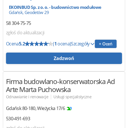
EKOINBUD Sp. z o. o. - budownictwo modułowe
Gdańsk, Geodetów 29
58 304-75-75
zgłoś do aktualizacji
Ocena
5.2
(
1
ocena)
Szczegóły
+ Oceń
Zadzwoń
Firma budowlano-konserwatorska
Ad
Arte Marta Puchowska
|
Odnawianie i renowacje
Usługi specjalistyczne
Gdańsk
80-180
,
Wieżycka 17/6
530-491-693
zgłoś do aktualizacji