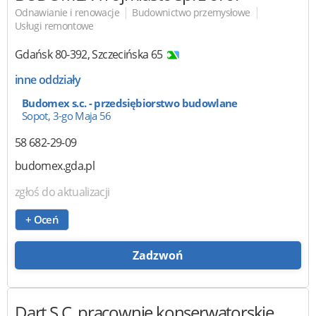
|
|
Odnawianie i renowacje
Budownictwo przemysłowe
Usługi remontowe
Gdańsk
80-392
,
Szczecińska 65
inne oddziały
Budomex s.c. - przedsiębiorstwo budowlane
Sopot, 3-go Maja 56
58 682-29-09
budomex.gda.pl
zgłoś do aktualizacji
+ Oceń
Zadzwoń
Dart
S.C. pracownie konserwatorskie