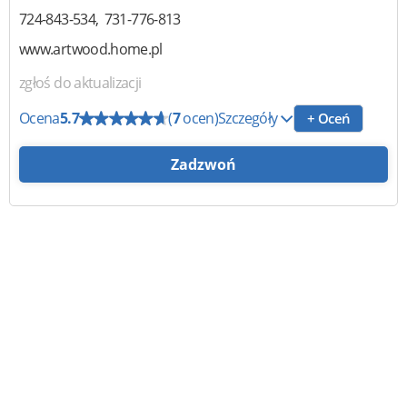
724-843-534
731-776-813
www.artwood.home.pl
zgłoś do aktualizacji
Ocena
5.7
(
7
ocen)
Szczegóły
+ Oceń
Zadzwoń