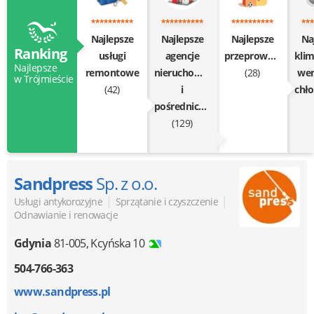
Najlepsze
Najlepsze
Najlepsze
Na
Ranking
usługi
agencje
przeprowadzki
klim
Najlepsze
remontowe
nieruchomości
(28)
wen
w Trójmieście
(42)
i
chł
pośrednictwo
(129)
Sandpress
Sp. z o.o.
|
|
Usługi antykorozyjne
Sprzątanie i czyszczenie
Odnawianie i renowacje
Gdynia
81-005
,
Kcyńska 10
504-766-363
www.sandpress.pl