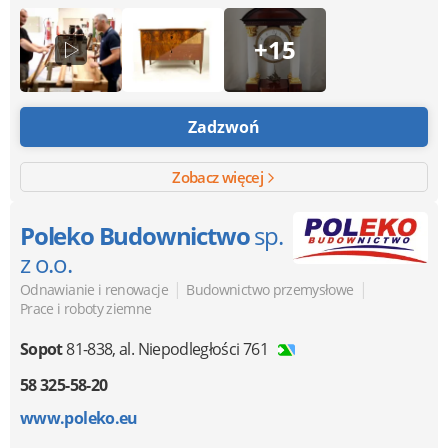
+15
Zadzwoń
Zobacz więcej
Poleko Budownictwo
sp.
z o.o.
|
|
Odnawianie i renowacje
Budownictwo przemysłowe
Prace i roboty ziemne
Sopot
81-838
,
al. Niepodległości 761
58 325-58-20
www.poleko.eu