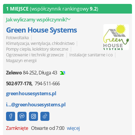
1 MIEJSCE
(współczynnik rankingowy
9.2
)
Jak wyliczamy współczynnik?
Green House Systems
|
Fotowoltaika
|
Klimatyzacja, wentylacja, chłodnictwo
|
Pompy ciepła, kolektory słoneczne
|
|
Ogrzewanie i techniki grzewcze
Instalacje sanitarne i co
Magazyn energii
Zelewo
84-252
,
Długa 43
502-977-178
794-511-666
greenhousesystems.pl
i...@greenhousesystems.pl
Zamknięte
Otwarte od 7:00
więcej