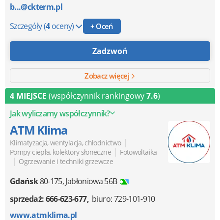
b...@ckterm.pl
Szczegóły
(
4
oceny)
+ Oceń
Zadzwoń
Zobacz więcej
4 MIEJSCE
(współczynnik rankingowy
7.6
)
Jak wyliczamy współczynnik?
ATM Klima
|
Klimatyzacja, wentylacja, chłodnictwo
|
Pompy ciepła, kolektory słoneczne
Fotowoltaika
|
Ogrzewanie i techniki grzewcze
Gdańsk
80-175
,
Jabłoniowa 56B
sprzedaż: 666-623-677
biuro: 729-101-910
www.atmklima.pl