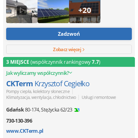
+20
Zadzwoń
Zobacz więcej
3 MIEJSCE
(współczynnik rankingowy
7.7
)
Jak wyliczamy współczynnik?
CKTerm
Krzysztof Cegiełko
|
Pompy ciepła, kolektory słoneczne
|
Klimatyzacja, wentylacja, chłodnictwo
Usługi remontowe
Gdańsk
80-174
,
Stężycka 62/23
730-130-396
www.CKTerm.pl