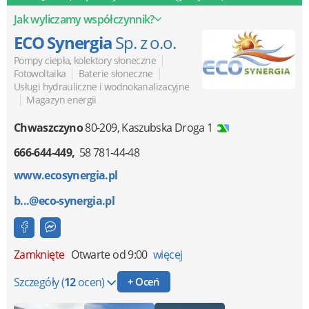
tydzień jakość wykonania wszystko estetycznie, przemyślane,
bez prowizorki Duże wrażenie zrobiło na mnie też podejście
Jak wyliczamy współczynnik?
całościowe nie musiałem szukać kilku ekip, tylko wszystko
było ogarnięte w jednym miejscu. Dodatkowo pomogli w
ECO Synergia
Sp. z o.o.
kwestiach formalnych i doradzili w temacie możliwych dotacji,
co też było sporym ułatwieniem. Po zakończeniu prac nie było
|
Pompy ciepła, kolektory słoneczne
problemu z poprawkami czy dodatkowymi pytaniami kontakt
|
|
Fotowoltaika
Baterie słoneczne
dalej jest i reagują, a to też dużo mówi o firmie. Jeżeli ktoś
Usługi hydrauliczne i wodnokanalizacyjne
szuka wykonawcy do domu (nowa budowa, czy
|
Magazyn energii
modernizacja), to naprawdę warto
Chwaszczyno
80-209
,
Kaszubska Droga 1
666-644-449
58 781-44-48
www.ecosynergia.pl
b...@eco-synergia.pl
Zamknięte
Otwarte od 9:00
więcej
Szczegóły
(
12
ocen)
+ Oceń