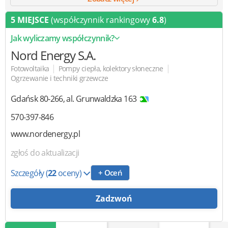
5 MIEJSCE
(współczynnik rankingowy
6.8
)
Jak wyliczamy współczynnik?
Nord Energy
S.A.
|
|
Fotowoltaika
Pompy ciepła, kolektory słoneczne
Ogrzewanie i techniki grzewcze
Gdańsk
80-266
,
al. Grunwaldzka 163
570-397-846
www.nordenergy.pl
zgłoś do aktualizacji
Szczegóły
(
22
oceny)
+ Oceń
Zadzwoń