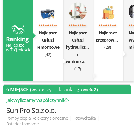
Najlepsze
Najlepsze
Najlepsze
Na
Ranking
usługi
usługi
przeprowadzki
wy
Najlepsze
remontowe
hydrauliczne
(28)
mi
w Trójmieście
(42)
i
wodnokanalizacyjne
(17)
6 MIEJSCE
(współczynnik rankingowy
6.2
)
Jak wyliczamy współczynnik?
Sun Pro
Sp.z o.o.
|
|
Pompy ciepła, kolektory słoneczne
Fotowoltaika
Baterie słoneczne