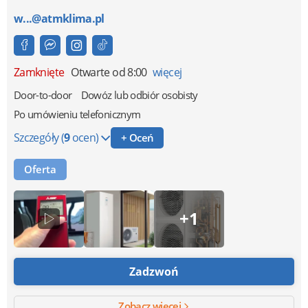
w...@atmklima.pl
Zamknięte
Otwarte od 8:00
więcej
Door-to-door
Dowóz lub odbiór osobisty
Po umówieniu telefonicznym
Szczegóły
(
9
ocen)
+ Oceń
Oferta
+1
Zadzwoń
Zobacz więcej