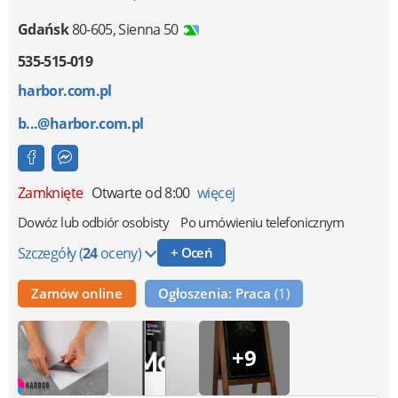
Gdańsk
80-605
,
Sienna 50
535-515-019
harbor.com.pl
b...@harbor.com.pl
Zamknięte
Otwarte od 8:00
więcej
Dowóz lub odbiór osobisty
Po umówieniu telefonicznym
Szczegóły
(
24
oceny)
+ Oceń
Zamów online
Ogłoszenia: Praca
(1)
+9