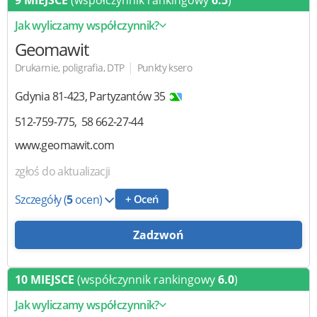
9 MIEJSCE
(współczynnik rankingowy
6.5
)
Jak wyliczamy współczynnik?
Geomawit
|
Drukarnie, poligrafia, DTP
Punkty ksero
Gdynia
81-423
,
Partyzantów 35
512-759-775
58 662-27-44
www.geomawit.com
zgłoś do aktualizacji
Szczegóły
(
5
ocen)
+ Oceń
Zadzwoń
10 MIEJSCE
(współczynnik rankingowy
6.0
)
Jak wyliczamy współczynnik?