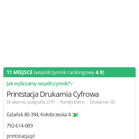
11 MIEJSCE
(współczynnik rankingowy
4.9
)
Jak wyliczamy współczynnik?
Printstacja Drukarnia Cyfrowa
|
|
Drukarnie, poligrafia, DTP
Punkty ksero
Drukarnie 3D
Gdańsk
80-394
,
Kołobrzeska 4
792-614-089
printstacja.pl