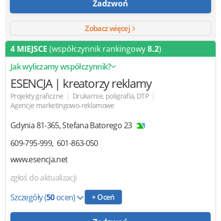
Zadzwoń
Zobacz więcej
4 MIEJSCE
(współczynnik rankingowy
8.2
)
Jak wyliczamy współczynnik?
ESENCJA | kreatorzy reklamy
|
|
Projekty graficzne
Drukarnie, poligrafia, DTP
Agencje marketingowo-reklamowe
Gdynia
81-365
,
Stefana Batorego 23
609-795-999
601-863-050
www.esencja.net
zgłoś do aktualizacji
Szczegóły
(
50
ocen)
+ Oceń