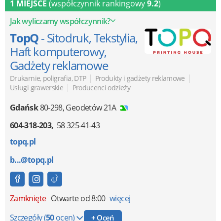
1 MIEJSCE
(współczynnik rankingowy
9.2
)
Jak wyliczamy współczynnik?
TopQ
- Sitodruk, Tekstylia,
Haft komputerowy,
Gadżety reklamowe
|
|
Drukarnie, poligrafia, DTP
Produkty i gadżety reklamowe
|
Usługi grawerskie
Producenci odzieży
Gdańsk
80-298
,
Geodetów 21A
604-318-203
58 325-41-43
topq.pl
b...@topq.pl
Zamknięte
Otwarte od 8:00
więcej
Szczegóły
(
50
ocen)
+ Oceń