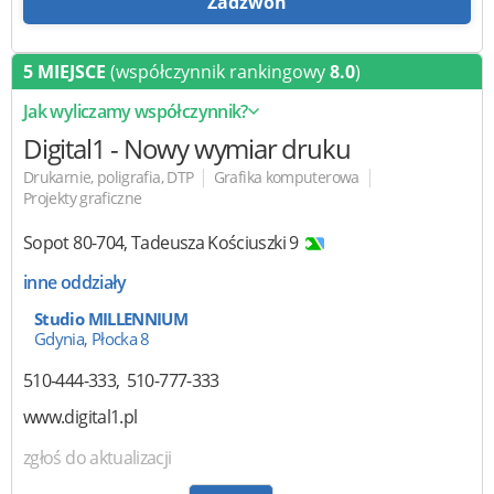
Zadzwoń
5 MIEJSCE
(współczynnik rankingowy
8.0
)
Jak wyliczamy współczynnik?
Digital1
- Nowy wymiar druku
|
|
Drukarnie, poligrafia, DTP
Grafika komputerowa
Projekty graficzne
Sopot
80-704
,
Tadeusza Kościuszki 9
inne oddziały
Studio MILLENNIUM
Gdynia, Płocka 8
510-444-333
510-777-333
www.digital1.pl
zgłoś do aktualizacji