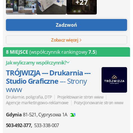
+27
Zadzwoń
Zobacz więcej
8 MIEJSCE
(współczynnik rankingowy
7.5
)
Jak wyliczamy współczynnik?
TRÓJWIZJA --- Drukarnia ---
Studio Graficzne
--- Strony
www
|
|
Drukarnie, poligrafia, DTP
Projektowanie stron www
|
Agencje marketingowo-reklamowe
Pozycjonowanie stron www
Gdynia
81-521
,
Cyprysowa 1A
503-492-377
533-338-007