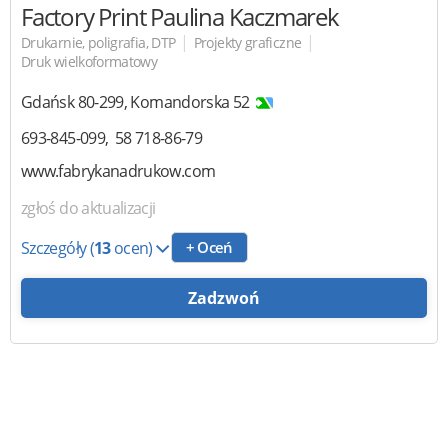
Factory Print
Paulina Kaczmarek
|
|
Drukarnie, poligrafia, DTP
Projekty graficzne
Druk wielkoformatowy
Gdańsk
80-299
,
Komandorska 52
693-845-099
58 718-86-79
www.fabrykanadrukow.com
zgłoś do aktualizacji
Szczegóły
(
13
ocen)
+ Oceń
Zadzwoń