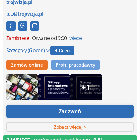
trojwizja.pl
b...@trojwizja.pl
Zamknięte
Otwarte od 9:00
więcej
Szczegóły
(
6
ocen)
+ Oceń
Zamów online
Profil pracodawcy
+1
Zadzwoń
Zobacz więcej