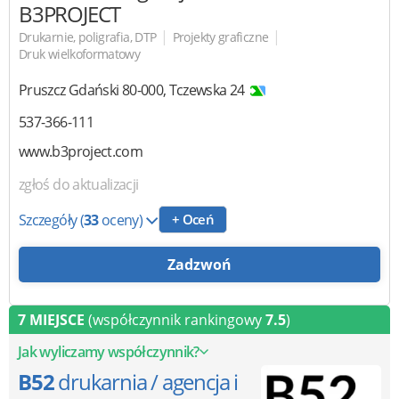
B3PROJECT
|
|
Drukarnie, poligrafia, DTP
Projekty graficzne
Druk wielkoformatowy
Pruszcz Gdański
80-000
,
Tczewska 24
537-366-111
www.b3project.com
zgłoś do aktualizacji
Szczegóły
(
33
oceny)
+ Oceń
Zadzwoń
7 MIEJSCE
(współczynnik rankingowy
7.5
)
Jak wyliczamy współczynnik?
B52
drukarnia / agencja i