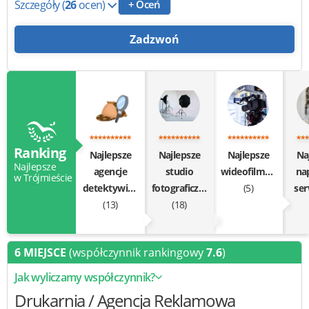
Szczegóły
(
26
ocen)
+ Oceń
Zadzwoń
Ranking
Najlepsze
Najlepsze
Najlepsze
Na
Najlepsze
agencje
studio
wideofilmowanie
na
w Trójmieście
detektywistyczne
fotograficzne
(5)
ser
(13)
(18)
6 MIEJSCE
(współczynnik rankingowy
7.6
)
Jak wyliczamy współczynnik?
Drukarnia / Agencja Reklamowa