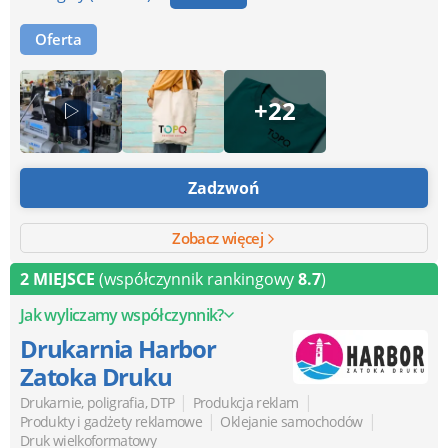
Oferta
+22
Zadzwoń
Zobacz więcej
2 MIEJSCE
(współczynnik rankingowy
8.7
)
Jak wyliczamy współczynnik?
Drukarnia Harbor
Zatoka Druku
|
|
Drukarnie, poligrafia, DTP
Produkcja reklam
|
|
Produkty i gadżety reklamowe
Oklejanie samochodów
Druk wielkoformatowy