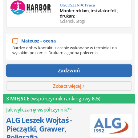
OGŁOSZENIA: Praca
Monter reklam, instalator folii,
drukarz
Gdańsk, Stogi
Mateusz - ocena
Bardzo dobry kontakt, zlecenie wykonane w terminie i na
wysokim poziomie. Drukarnia godna polecenia.
Zadzwoń
Zobacz więcej
3 MIEJSCE
(współczynnik rankingowy
8.5
)
Jak wyliczamy współczynnik?
ALG Leszek Wojtaś -
Pieczątki, Grawer,
Poligrafia