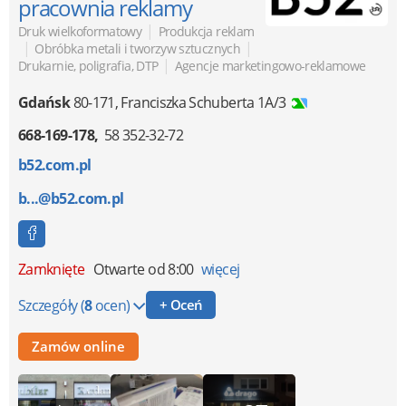
pracownia reklamy
|
Druk wielkoformatowy
Produkcja reklam
|
|
Obróbka metali i tworzyw sztucznych
|
Drukarnie, poligrafia, DTP
Agencje marketingowo-reklamowe
Gdańsk
80-171
,
Franciszka Schuberta 1A/3
668-169-178
58 352-32-72
b52.com.pl
b...@b52.com.pl
Zamknięte
Otwarte od 8:00
więcej
Szczegóły
(
8
ocen)
+ Oceń
Zamów online