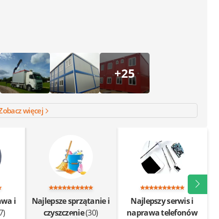
+25
Zobacz więcej
awa i
Najlepsze sprzątanie i
Najlepszy serwis i
7)
czyszczenie
(30)
naprawa telefonów