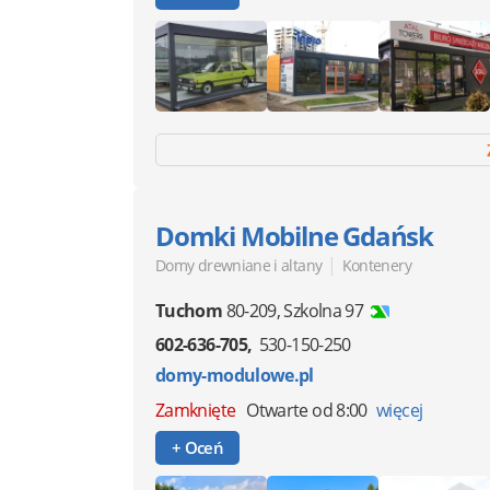
Domki Mobilne Gdańsk
|
Domy drewniane i altany
Kontenery
Tuchom
80-209
,
Szkolna 97
602-636-705
530-150-250
domy-modulowe.pl
Zamknięte
Otwarte od 8:00
więcej
+ Oceń