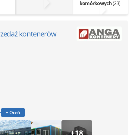
komórkowych
(23)
sprzedaż kontenerów
+ Oceń
+18