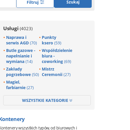
Szukaj
Filtruj
Usługi
(4023)
Naprawa i
Punkty
serwis AGD
(70)
ksero
(59)
Butle gazowe -
Współdzielenie
napełnianie i
biura -
wymiana
(14)
coworking
(69)
Zakłady
Mistrz
pogrzebowe
(50)
Ceremonii
(27)
Magiel,
farbiarnie
(27)
WSZYSTKIE KATEGORIE
Kontenery
Kontenery wszystkich typów, od biurowych i