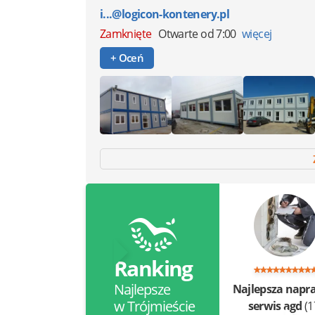
i...@logicon-kontenery.pl
Zamknięte
Otwarte od 7:00
więcej
+ Oceń
Ranking
Najlepsze
Najlepsza napr
w Trójmieście
serwis agd
(1