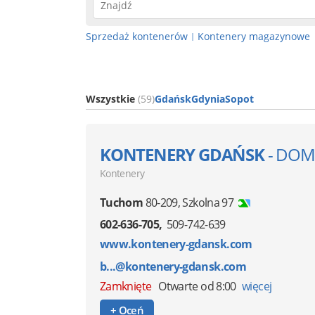
Sprzedaż kontenerów
Kontenery magazynowe
|
Wszystkie
(59)
Gdańsk
Gdynia
Sopot
KONTENERY GDAŃSK
- DOM
Kontenery
Tuchom
80-209
,
Szkolna 97
602-636-705
509-742-639
www.kontenery-gdansk.com
b...@kontenery-gdansk.com
Zamknięte
Otwarte od 8:00
więcej
+ Oceń