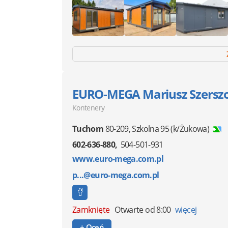
EURO-MEGA Mariusz Szersz
Kontenery
Tuchom
80-209
,
Szkolna 95
(k/Żukowa)
602-636-880
504-501-931
www.euro-mega.com.pl
p...@euro-mega.com.pl
Zamknięte
Otwarte od 8:00
więcej
+ Oceń