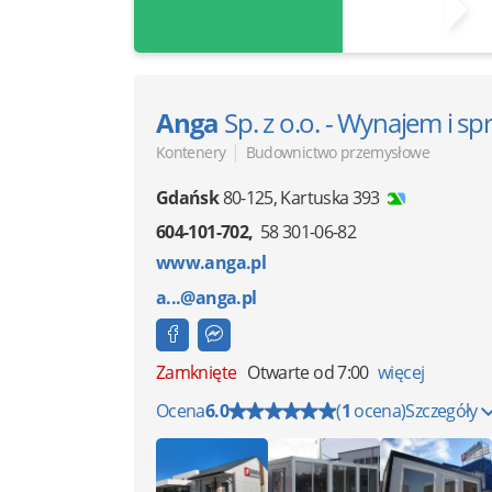
Anga
Sp. z o.o. - Wynajem i 
|
Kontenery
Budownictwo przemysłowe
Gdańsk
80-125
,
Kartuska 393
604-101-702
58 301-06-82
www.anga.pl
a...@anga.pl
Zamknięte
Otwarte od 7:00
więcej
Ocena
6.0
(
1
ocena)
Szczegóły