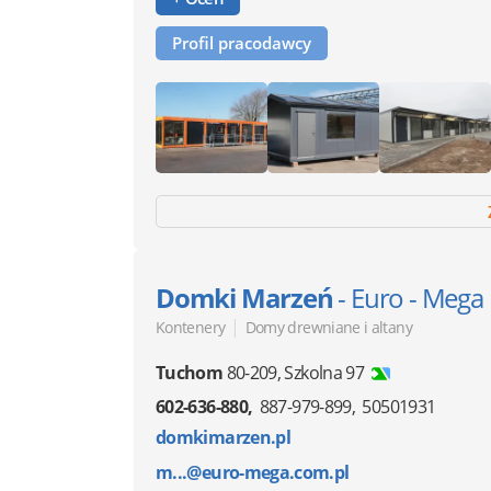
Profil pracodawcy
Domki Marzeń
- Euro - Mega
|
Kontenery
Domy drewniane i altany
Tuchom
80-209
,
Szkolna 97
602-636-880
887-979-899
50501931
domkimarzen.pl
m...@euro-mega.com.pl