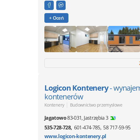
+ Oceń
Logicon Kontenery
- wynajem
kontenerów
|
Kontenery
Budownictwo przemysłowe
Jagatowo
83-031
,
Jastrzębia 3
535-728-728
601-474-785
58 717-59-95
www.logicon-kontenery.pl