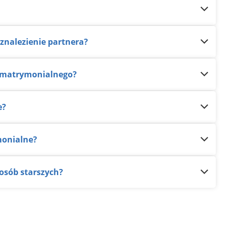
znalezienie partnera?
ra matrymonialnego?
e?
monialne?
 osób starszych?