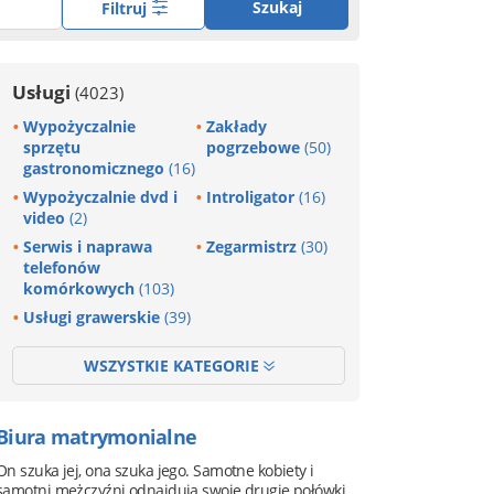
Szukaj
Filtruj
Usługi
(4023)
Wypożyczalnie
Zakłady
sprzętu
pogrzebowe
(50)
gastronomicznego
(16)
Wypożyczalnie dvd i
Introligator
(16)
video
(2)
Serwis i naprawa
Zegarmistrz
(30)
telefonów
komórkowych
(103)
Usługi grawerskie
(39)
WSZYSTKIE KATEGORIE
Biura matrymonialne
On szuka jej, ona szuka jego. Samotne kobiety i
samotni mężczyźni odnajdują swoje drugie połówki