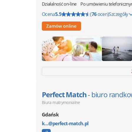
Działalność on-line
Po umówieniu telefoniczn
Ocena
5.5
(
76
ocen)
Szczegóły
Zamów online
Perfect Match
- biuro randk
Biura matrymonialne
Gdańsk
k...@perfect-match.pl