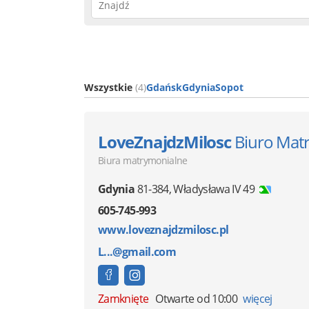
Wszystkie
(4)
Gdańsk
Gdynia
Sopot
LoveZnajdzMilosc
Biuro Mat
Biura matrymonialne
Gdynia
81-384
,
Władysława IV 49
605-745-993
www.loveznajdzmilosc.pl
L...@gmail.com
Zamknięte
Otwarte od 10:00
więcej