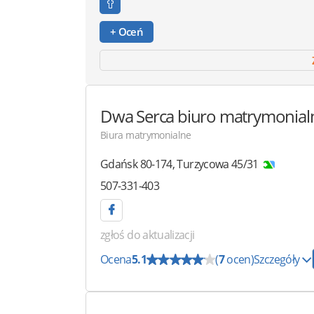
+ Oceń
Dwa Serca
biuro matrymonial
Biura matrymonialne
Gdańsk
80-174
,
Turzycowa 45/31
507-331-403
zgłoś do aktualizacji
Ocena
5.1
(
7
ocen)
Szczegóły