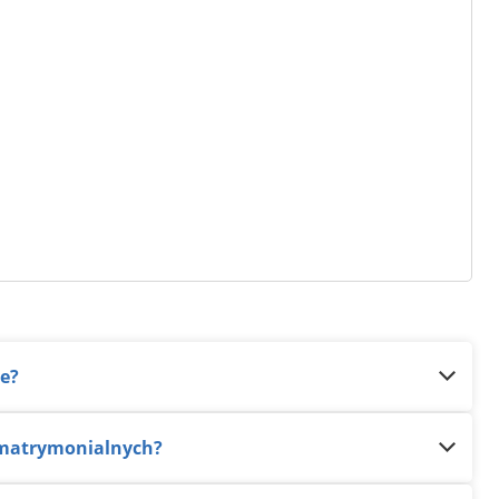
ne?
r matrymonialnych?