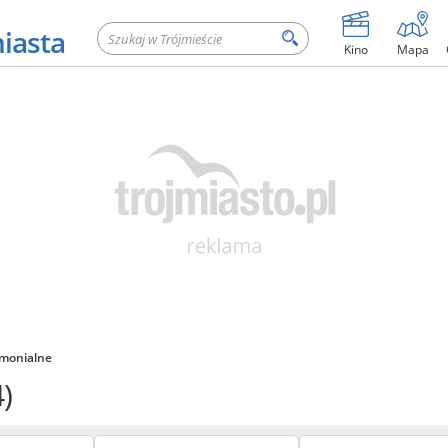
miasta
Kino
Mapa
ymonialne
4)