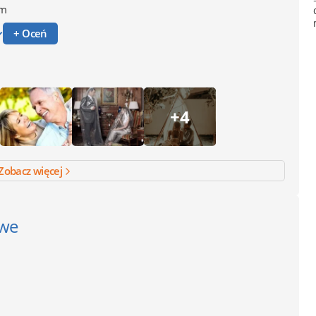
ym
+ Oceń
+4
Zobacz więcej
owe