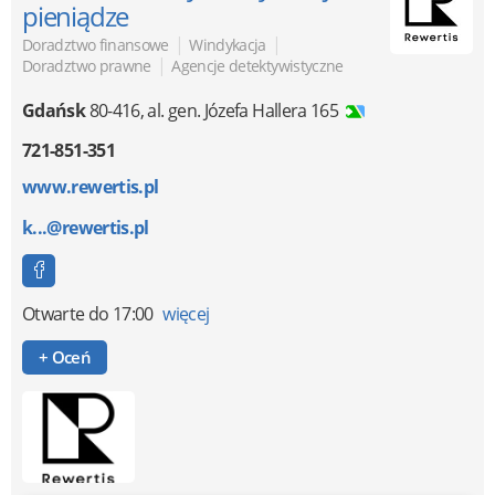
pieniądze
|
|
Doradztwo finansowe
Windykacja
|
Doradztwo prawne
Agencje detektywistyczne
Gdańsk
80-416
,
al. gen. Józefa Hallera 165
721-851-351
www.rewertis.pl
k...@rewertis.pl
Otwarte
do 17:00
więcej
+ Oceń