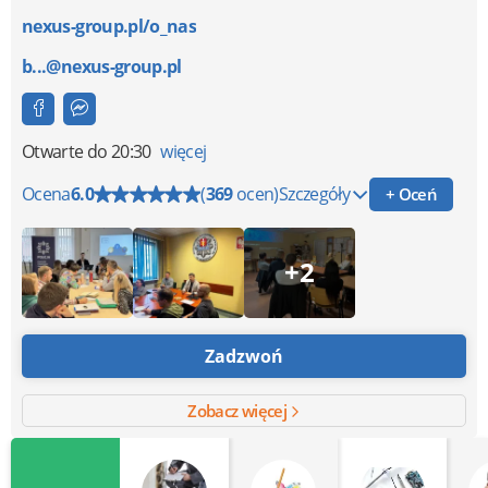
nexus-group.pl/o_nas
b...@nexus-group.pl
Otwarte
do 20:30
więcej
Ocena
6.0
(
369
ocen)
Szczegóły
+ Oceń
+2
Zadzwoń
Zobacz więcej