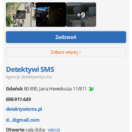
+9
Zadzwoń
Zobacz więcej
Detektywi SMS
Agencje detektywistyczne
Gdańsk
80-890
,
Jana Heweliusza 11/811
698-911-649
detektywisms.pl
d...@gmail.com
Otwarte
całą dobę
więcej