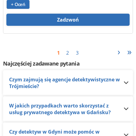
+ Oceń
Zadzwoń
›
»
1
2
3
Najczęściej zadawane pytania
Czym zajmują się agencje detektywistyczne w
Trójmieście?
W jakich przypadkach warto skorzystać z
usług prywatnego detektywa w Gdańsku?
Czy detektyw w Gdyni może pomóc w