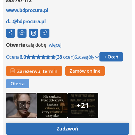
883-797-112
www.bdprocura.pl
d...@bdprocura.pl
Otwarte
całą dobę
więcej
Ocena
6.0
(
38
ocen)
Szczegóły
+ Oceń
Zamów online
Zarezerwuj termin
Oferta
+21
Zadzwoń