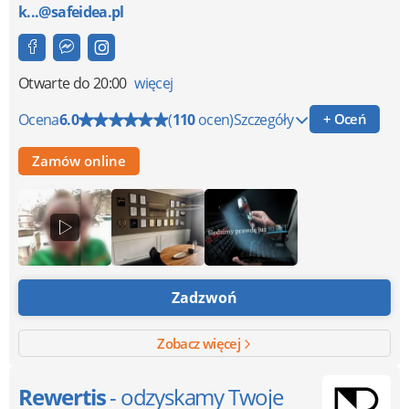
k...@safeidea.pl
Otwarte
do 20:00
więcej
Ocena
6.0
(
110
ocen)
Szczegóły
+ Oceń
Zamów online
Zadzwoń
Zobacz więcej
Rewertis
- odzyskamy Twoje