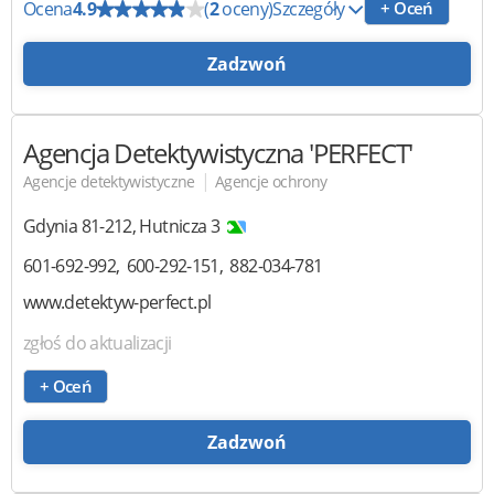
Ocena
4.9
(
2
oceny)
Szczegóły
+ Oceń
Zadzwoń
Agencja Detektywistyczna
'PERFECT'
|
Agencje detektywistyczne
Agencje ochrony
Gdynia
81-212
,
Hutnicza 3
601-692-992
600-292-151
882-034-781
www.detektyw-perfect.pl
zgłoś do aktualizacji
+ Oceń
Zadzwoń