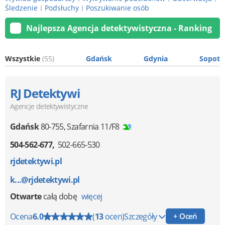
Śledzenie
Podsłuchy
Poszukiwanie osób
|
|
Najlepsza Agencja detektywistyczna - Ranking
Wszystkie
(55)
Gdańsk
Gdynia
Sopot
RJ Detektywi
Agencje detektywistyczne
Gdańsk
80-755
,
Szafarnia 11/F8
504-562-677
502-665-530
rjdetektywi.pl
k...@rjdetektywi.pl
Otwarte
całą dobę
więcej
Ocena
6.0
(
13
ocen)
Szczegóły
+ Oceń