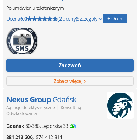
Po umówieniu telefonicznym
Ocena
6.0
(
2
oceny)
Szczegóły
+ Oceń
Zadzwoń
Zobacz więcej
Nexus Group
Gdańsk
|
|
Agencje detektywistyczne
Konsulting
Odszkodowania
Gdańsk
80-386
,
Lęborska 3B
881-213-206
574-412-814