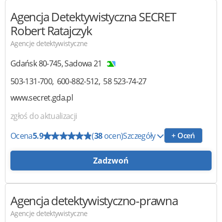
Agencja Detektywistyczna SECRET
Robert Ratajczyk
Agencje detektywistyczne
Gdańsk
80-745
,
Sadowa 21
503-131-700
600-882-512
58 523-74-27
www.secret.gda.pl
zgłoś do aktualizacji
Ocena
5.9
(
38
ocen)
Szczegóły
+ Oceń
Zadzwoń
Agencja detektywistyczno-prawna
Agencje detektywistyczne