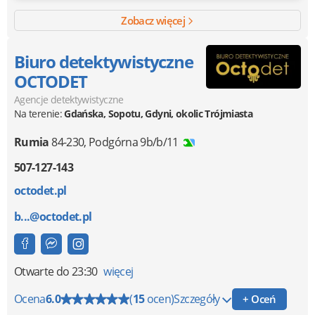
Zobacz więcej
Biuro detektywistyczne
OCTODET
Agencje detektywistyczne
Na terenie:
Gdańska, Sopotu, Gdyni, okolic Trójmiasta
Rumia
84-230
,
Podgórna 9b/b/11
507-127-143
octodet.pl
b...@octodet.pl
Otwarte
do 23:30
więcej
Ocena
6.0
(
15
ocen)
Szczegóły
+ Oceń