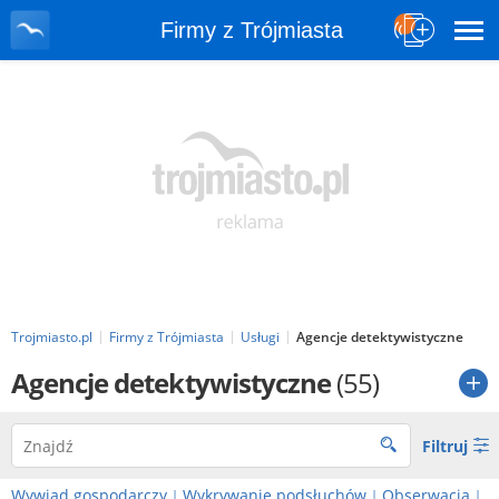
Firmy z Trójmiasta
Trojmiasto.pl
Firmy z Trójmiasta
Usługi
Agencje detektywistyczne
Agencje detektywistyczne
(55)
Filtruj
Wywiad gospodarczy
Wykrywanie podsłuchów
Obserwacja
|
|
|