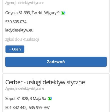
Agencje detektywistyczne
Gdynia
81-393
,
Żwirki i Wigury 9
530-505-074
ladydetektyw.eu
zgłoś do aktualizacji
+ Oceń
Zadzwoń
Cerber
- usługi detektywistyczne
Agencje detektywistyczne
Sopot
81-828
,
3 Maja 9a
501-842-442
535-999-997