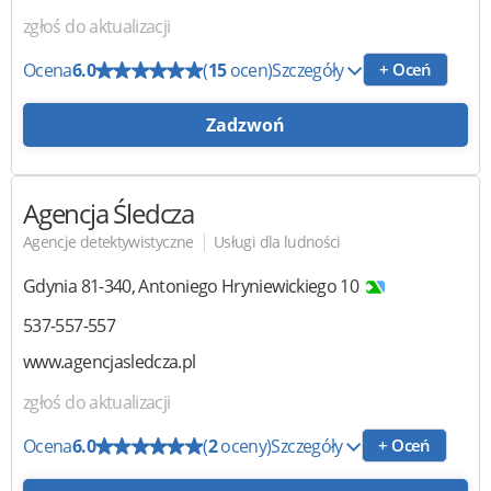
zgłoś do aktualizacji
Ocena
6.0
(
15
ocen)
Szczegóły
+ Oceń
Zadzwoń
Agencja Śledcza
|
Agencje detektywistyczne
Usługi dla ludności
Gdynia
81-340
,
Antoniego Hryniewickiego 10
537-557-557
www.agencjasledcza.pl
zgłoś do aktualizacji
Ocena
6.0
(
2
oceny)
Szczegóły
+ Oceń