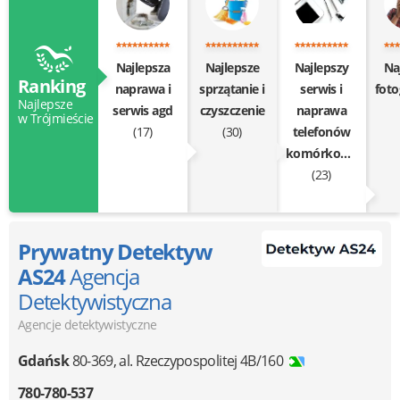
Najlepsza
Najlepsze
Najlepszy
Na
Ranking
naprawa i
sprzątanie i
serwis i
Najlepsze
serwis agd
czyszczenie
naprawa
w Trójmieście
(17)
(30)
telefonów
komórkowych
(23)
Prywatny Detektyw
AS24
Agencja
Detektywistyczna
Agencje detektywistyczne
Gdańsk
80-369
,
al. Rzeczypospolitej 4B/160
780-780-537