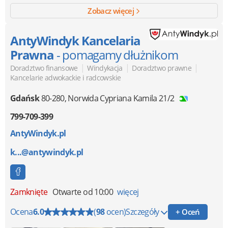
Zobacz więcej
AntyWindyk Kancelaria
Prawna
- pomagamy dłużnikom
|
|
|
Doradztwo finansowe
Windykacja
Doradztwo prawne
Kancelarie adwokackie i radcowskie
Gdańsk
80-280
,
Norwida Cypriana Kamila 21/2
799-709-399
AntyWindyk.pl
k...@antywindyk.pl
Zamknięte
Otwarte od 10:00
więcej
Ocena
6.0
(
98
ocen)
Szczegóły
+ Oceń