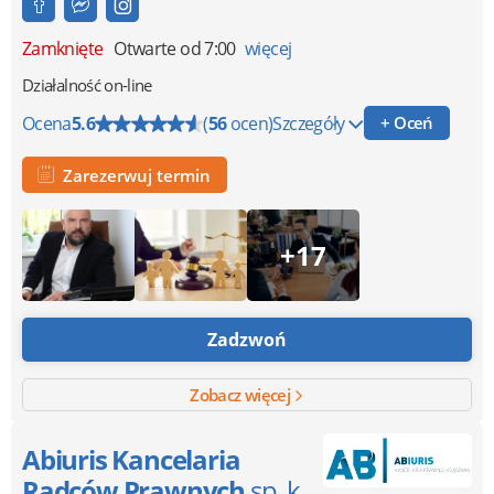
Zamknięte
Otwarte od 7:00
więcej
Działalność on-line
Ocena
5.6
(
56
ocen)
Szczegóły
+ Oceń
Zarezerwuj termin
+17
Zadzwoń
Zobacz więcej
Abiuris Kancelaria
Radców Prawnych
sp. k