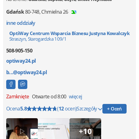
Gdańsk
80-748
,
Chmielna 26
inne oddziały
OptiWay Centrum Wsparcia Biznesu Justyna Kowalczyk
Straszyn, Starogardzka 109/1
508-905-150
optiway24.pl
b...@optiway24.pl
Zamknięte
Otwarte od 8:00
więcej
Ocena
5.8
(
12
ocen)
Szczegóły
+ Oceń
+10