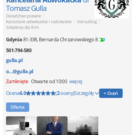
Tomasz Gulla
|
Doradztwo prawne
|
|
Kancelarie adwokackie i radcowskie
Konsulting
Szkolenia dla firm
Gdynia
81-338
,
Bernarda Chrzanowskiego 8
501-794-580
gulla.pl
o...@gulla.pl
Zamknięte
Otwarte od 10:00
więcej
Ocena
6.0
(
2
oceny)
Szczegóły
+ Oceń
Oferta