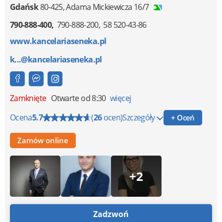
Gdańsk
80-425
,
Adama Mickiewicza 16/7
790-888-400
790-888-200
58 520-43-86
www.kancelariaseneka.pl
k...@kancelariaseneka.pl
Zamknięte
Otwarte od 8:30
więcej
Ocena
5.7
(
26
ocen)
Szczegóły
+ Oceń
Zamów online
+2
Zadzwoń