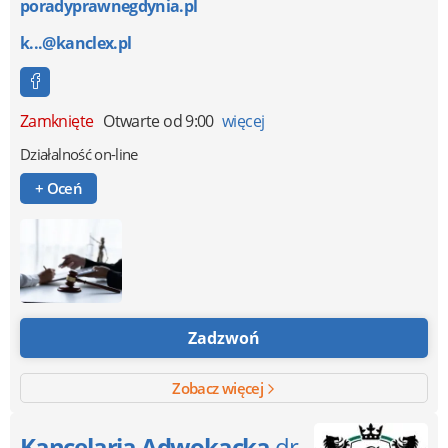
poradyprawnegdynia.pl
k...@kanclex.pl
Zamknięte
Otwarte od 9:00
więcej
Działalność on-line
+ Oceń
Zadzwoń
Zobacz więcej
Kancelaria Adwokacka
dr