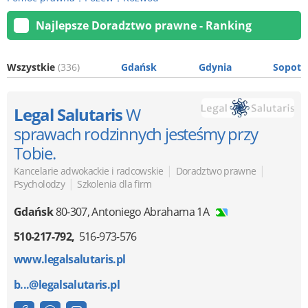
Najlepsze Doradztwo prawne - Ranking
Wszystkie
(336)
Gdańsk
Gdynia
Sopot
Legal Salutaris
W
sprawach rodzinnych jesteśmy przy
Tobie.
|
|
Kancelarie adwokackie i radcowskie
Doradztwo prawne
|
Psycholodzy
Szkolenia dla firm
Gdańsk
80-307
,
Antoniego Abrahama 1A
510-217-792
516-973-576
www.legalsalutaris.pl
b...@legalsalutaris.pl