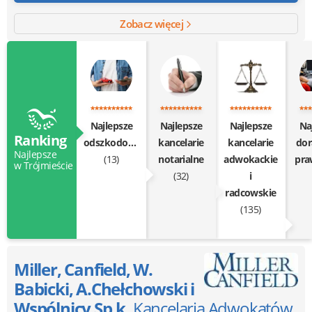
Zobacz więcej
Najlepsze
Najlepsze
Najlepsze
Na
Ranking
odszkodowania
kancelarie
kancelarie
do
Najlepsze
(13)
notarialne
adwokackie
pr
w Trójmieście
(32)
i
radcowskie
(135)
Miller, Canfield, W.
Babicki, A.Chełchowski i
Wspólnicy Sp.k.
Kancelaria Adwokatów