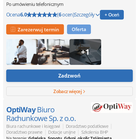
Po umówieniu telefonicznym
Ocena
6.0
(
6
ocen)
Szczegóły
+ Oceń
Oferta
Zarezerwuj termin
+1
Zadzwoń
Zobacz więcej
OptiWay
Biuro
Rachunkowe Sp. z o.o.
|
|
Biura rachunkowe i księgowi
Doradztwo podatkowe
|
|
Doradztwo prawne
Dotacje unijne
Szkolenia BHP
Na terenie:
Gdańska, Sopotu, Gdyni, okolic Trójmiasta