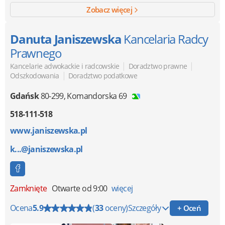
Zobacz więcej
Danuta Janiszewska
Kancelaria Radcy
Prawnego
|
|
Kancelarie adwokackie i radcowskie
Doradztwo prawne
|
Odszkodowania
Doradztwo podatkowe
Gdańsk
80-299
,
Komandorska 69
518-111-518
www.janiszewska.pl
k...@janiszewska.pl
Zamknięte
Otwarte od 9:00
więcej
Ocena
5.9
(
33
oceny)
Szczegóły
+ Oceń