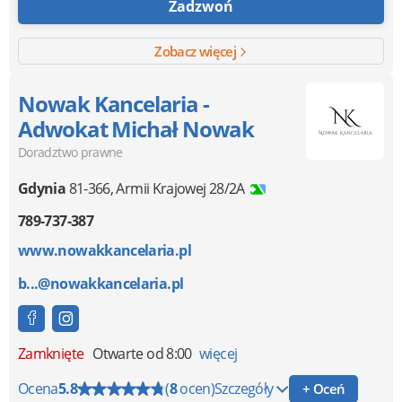
Zadzwoń
Zobacz więcej
Nowak Kancelaria -
Adwokat Michał Nowak
Doradztwo prawne
Gdynia
81-366
,
Armii Krajowej 28/2A
789-737-387
www.nowakkancelaria.pl
b...@nowakkancelaria.pl
Zamknięte
Otwarte od 8:00
więcej
Ocena
5.8
(
8
ocen)
Szczegóły
+ Oceń