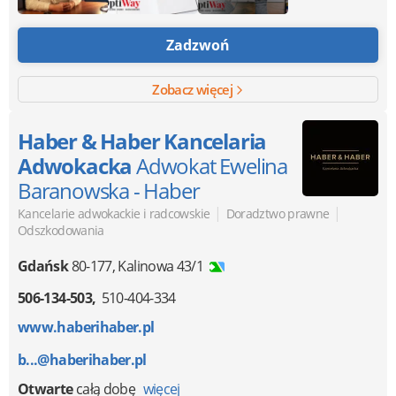
Zadzwoń
Zobacz więcej
Haber & Haber Kancelaria
Adwokacka
Adwokat Ewelina
Baranowska - Haber
|
|
Kancelarie adwokackie i radcowskie
Doradztwo prawne
Odszkodowania
Gdańsk
80-177
,
Kalinowa 43/1
506-134-503
510-404-334
www.haberihaber.pl
b...@haberihaber.pl
Otwarte
całą dobę
więcej