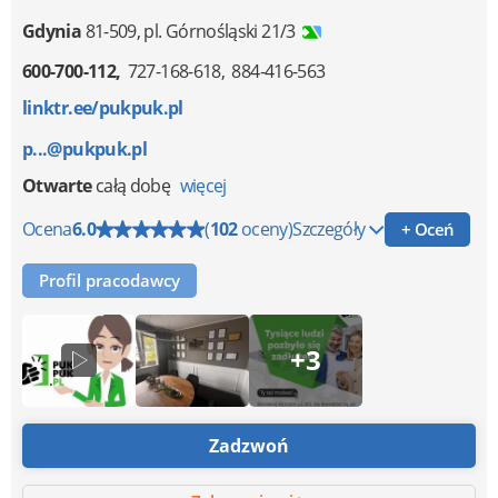
Gdynia
81-509
,
pl. Górnośląski 21/3
600-700-112
727-168-618
884-416-563
linktr.ee/pukpuk.pl
p...@pukpuk.pl
Otwarte
całą dobę
więcej
Ocena
6.0
(
102
oceny)
Szczegóły
+ Oceń
Profil pracodawcy
+3
Zadzwoń