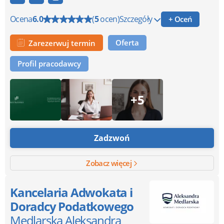
Ocena
6.0
(
5
ocen)
Szczegóły
+ Oceń
Oferta
Zarezerwuj termin
Profil pracodawcy
+5
Zadzwoń
Zobacz więcej
Kancelaria Adwokata i
Doradcy Podatkowego
Medlarska Aleksandra