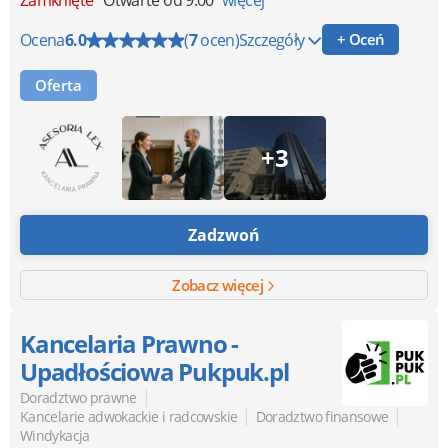
Zamknięte
Otwarte od 9:00
więcej
Ocena
6.0
(
7
ocen)
Szczegóły
+ Oceń
Oferta
+3
Zadzwoń
Zobacz więcej
Kancelaria Prawno -
Upadłościowa Pukpuk.pl
|
Doradztwo prawne
|
|
Kancelarie adwokackie i radcowskie
Doradztwo finansowe
Windykacja