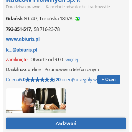
|
Doradztwo prawne
Kancelarie adwokackie i radcowskie
Gdańsk
80-747
,
Toruńska 18D/A
793-351-517
58 716-23-78
www.abiuris.pl
k...@abiuris.pl
Zamknięte
Otwarte od 9:00
więcej
Działalność on-line
Po umówieniu telefonicznym
Ocena
6.0
(
20
ocen)
Szczegóły
+ Oceń
Zadzwoń