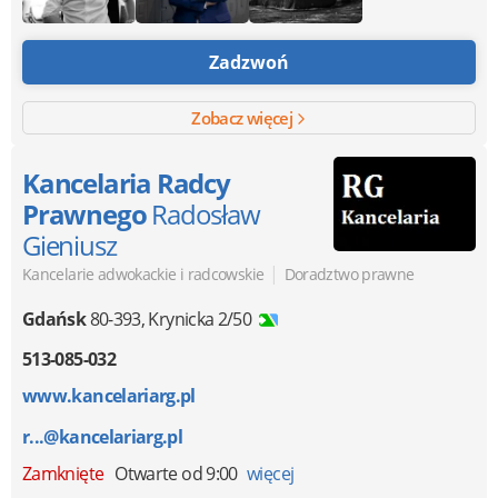
Zadzwoń
Zobacz więcej
Kancelaria Radcy
Prawnego
Radosław
Gieniusz
|
Kancelarie adwokackie i radcowskie
Doradztwo prawne
Gdańsk
80-393
,
Krynicka 2/50
513-085-032
www.kancelariarg.pl
r...@kancelariarg.pl
Zamknięte
Otwarte od 9:00
więcej