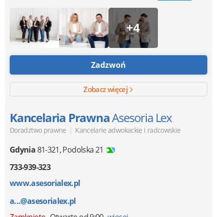
+4
Zadzwoń
Zobacz więcej
Kancelaria Prawna
Asesoria Lex
|
Doradztwo prawne
Kancelarie adwokackie i radcowskie
Gdynia
81-321
,
Podolska 21
733-939-323
www.asesorialex.pl
a...@asesorialex.pl