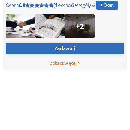
Ocena
6.0
(
1
ocena)
Szczegóły
+ Oceń
+2
Zadzwoń
Zobacz więcej