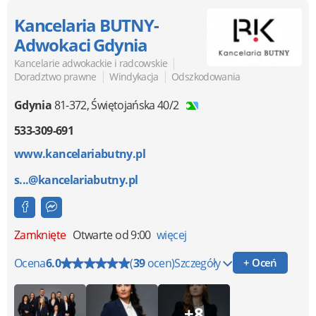
Kancelaria BUTNY-
Adwokaci Gdynia
|
Kancelarie adwokackie i radcowskie
|
|
Doradztwo prawne
Windykacja
Odszkodowania
Gdynia
81-372
,
Świętojańska 40/2
533-309-691
www.kancelariabutny.pl
s...@kancelariabutny.pl
Zamknięte
Otwarte od 9:00
więcej
Ocena
6.0
(
39
ocen)
Szczegóły
+ Oceń
+8