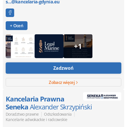
s...@kancelaria-gdynia.eu
+ Oceń
+1
Zadzwoń
Zobacz więcej
Kancelaria Prawna
Seneka
Alexander Skrzypiński
|
|
Doradztwo prawne
Odszkodowania
Kancelarie adwokackie i radcowskie