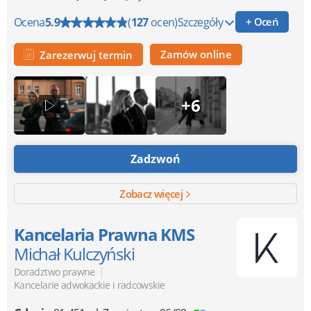
Ocena
5.9
(
127
ocen)
Szczegóły
+ Oceń
Zamów online
Zarezerwuj termin
+6
Zadzwoń
Zobacz więcej
Kancelaria Prawna KMS
Michał Kulczyński
|
Doradztwo prawne
Kancelarie adwokackie i radcowskie