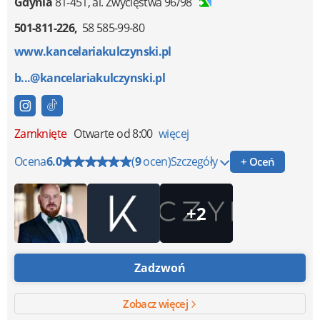
Gdynia
81-451
,
al. Zwycięstwa 96/98
501-811-226
58 585-99-80
www.kancelariakulczynski.pl
b...@kancelariakulczynski.pl
Zamknięte
Otwarte od 8:00
więcej
Ocena
6.0
(
9
ocen)
Szczegóły
+ Oceń
+2
Zadzwoń
Zobacz więcej