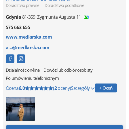
|
Doradztwo prawne
Doradztwo podatkowe
Gdynia
81-359
,
Zygmunta Augusta 11
575-663-655
www.medlarska.com
a...@medlarska.com
Działalność on-line
Dowóz lub odbiór osobisty
Po umówieniu telefonicznym
Ocena
6.0
(
2
oceny)
Szczegóły
+ Oceń