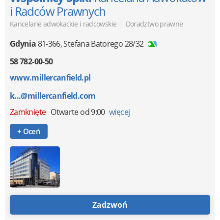
i Radców Prawnych
|
Kancelarie adwokackie i radcowskie
Doradztwo prawne
Gdynia
81-366
,
Stefana Batorego 28/32
58 782-00-50
www.millercanfield.pl
k...@millercanfield.com
Zamknięte
Otwarte od 9:00
więcej
+ Oceń
Zadzwoń