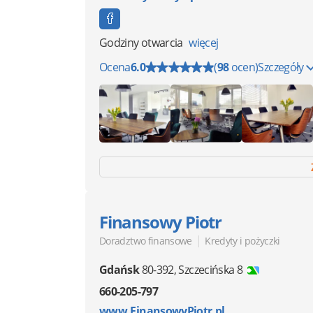
Godziny otwarcia
więcej
Ocena
6.0
(
98
ocen)
Szczegóły
Finansowy Piotr
|
Doradztwo finansowe
Kredyty i pożyczki
Gdańsk
80-392
,
Szczecińska 8
660-205-797
www.FinansowyPiotr.pl