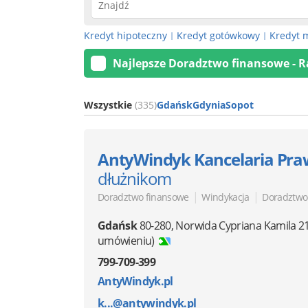
Kredyt hipoteczny
Kredyt gotówkowy
Kredyt 
|
|
Najlepsze Doradztwo finansowe - 
Wszystkie
(335)
Gdańsk
Gdynia
Sopot
AntyWindyk Kancelaria Pr
dłużnikom
|
|
Doradztwo finansowe
Windykacja
Doradztwo
Gdańsk
80-280
,
Norwida Cypriana Kamila 2
umówieniu)
799-709-399
AntyWindyk.pl
k...@antywindyk.pl