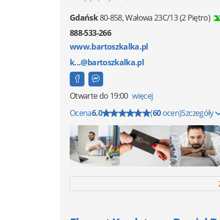
Gdańsk
80-858
,
Wałowa 23C/13
(2 Piętro)
888-533-266
www.bartoszkalka.pl
k...@bartoszkalka.pl
Otwarte
do 19:00
więcej
Ocena
6.0
(
60
ocen)
Szczegóły