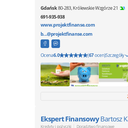
Gdańsk
80-283
,
Królewskie Wzgórze 21
691-935-938
www.projektfinanse.com
b...@projektfinanse.com
Ocena
6.0
(
67
ocen)
Szczegóły
Ekspert Finansowy
Bartosz K
|
Kredyty i pożyczki
Doradztwo finansowe