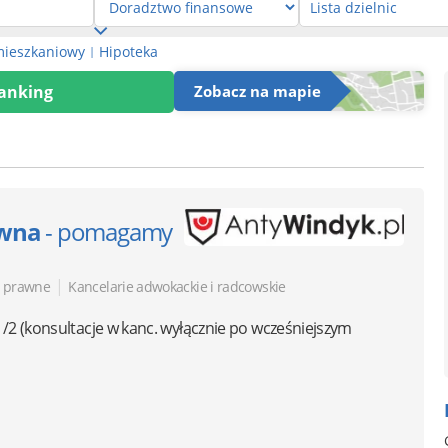
mieszkaniowy
Hipoteka
|
Ranking
Zobacz na mapie
awna
- pomagamy
|
 prawne
Kancelarie adwokackie i radcowskie
1/2
(konsultacje w kanc. wyłącznie po wcześniejszym