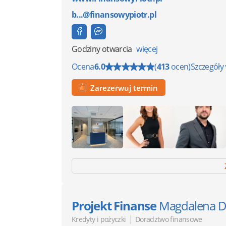
b...@finansowypiotr.pl
Godziny otwarcia
więcej
Ocena
6.0
(
413
ocen)
Szczegóły
Zarezerwuj termin
Projekt Finanse
Magdalena D
|
Kredyty i pożyczki
Doradztwo finansowe