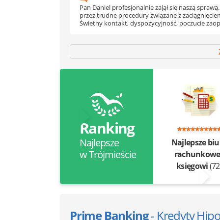
Pan Daniel profesjonalnie zajął się naszą spraw
przez trudne procedury związane z zaciągnięcie
Świetny kontakt, dyspozycyjność, poczucie zao
Ranking
Najlepsze
Najlepsze biu
w Trójmieście
rachunkowe 
księgowi
(72
Prime Banking
- Kredyty Hip