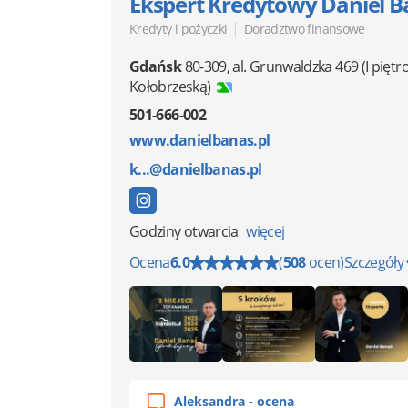
Ekspert Kredytowy Daniel B
|
Kredyty i pożyczki
Doradztwo finansowe
Gdańsk
80-309
,
al. Grunwaldzka 469
(I piętr
Kołobrzeską)
501-666-002
www.danielbanas.pl
k...@danielbanas.pl
Godziny otwarcia
więcej
Ocena
6.0
(
508
ocen)
Szczegóły
Aleksandra - ocena