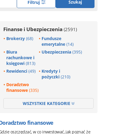
Szukaj
Filtruj
Finanse i Ubezpieczenia
(2591)
Brokerzy
(68)
Fundusze
emerytalne
(14)
Biura
Ubezpieczenia
(395)
rachunkowe i
księgowi
(813)
Rewidenci
(49)
Kredyty i
pożyczki
(210)
Doradztwo
finansowe
(335)
WSZYSTKIE KATEGORIE
Doradztwo finansowe
Gdzie oszczędzać, w co inwestować, jak poznać że