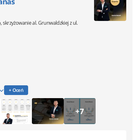
anaś
o, skrzyżowanie al. Grunwaldzkiej z ul.
+ Oceń
+7