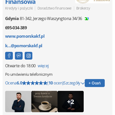
Finansowa
|
|
Kredyty i pożyczki
Doradztwo finansowe
Brokerzy
Gdynia
81-342
,
Jerzego Waszyngtona 34/36
695-034-389
www.pomorskakf.pl
k...@pomorskakf.pl
Otwarte
do 18:00
więcej
Po umówieniu telefonicznym
Ocena
6.0
(
10
ocen)
Szczegóły
+ Oceń
+2