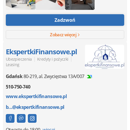
Zadzwoń
Zobacz więcej
EkspertkiFinansowe.pl
|
|
Ubezpieczenia
Kredyty i pożyczki
Leasing
Gdańsk
80-219
,
al. Zwycięstwa 13A/007
510-750-740
www.ekspertkifinansowe.pl
b...@ekspertkifinansowe.pl
Otwarte
do 18:00
więcej