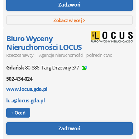
Zadzwoń
Zobacz więcej
Biuro Wyceny
Nieruchomości LOCUS
|
Rzeczoznawcy
Agencje nieruchomości i pośrednictwo
Gdańsk
80-886
,
Targ Drzewny 3/7
502-434-024
www.locus.gda.pl
b...@locus.gda.pl
+ Oceń
Zadzwoń