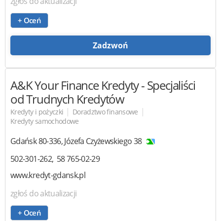
zgłoś do aktualizacji
+ Oceń
Zadzwoń
A&K Your Finance Kredyty
- Specjaliści
od Trudnych Kredytów
|
|
Kredyty i pożyczki
Doradztwo finansowe
Kredyty samochodowe
Gdańsk
80-336
,
Józefa Czyżewskiego 38
502-301-262
58 765-02-29
www.kredyt-gdansk.pl
zgłoś do aktualizacji
+ Oceń