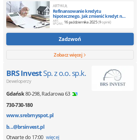
ARTYKUŁ
Refinansowanie kredytu
hipotecznego. Jak zmienić kredyt na
tańszy?
16 października 2025
(
9
opinii)
Zadzwoń
Zobacz więcej
BRS Invest
Sp. z o.o. sp.k.
Deweloperzy
Gdańsk
80-298
,
Radarowa 63
730-730-180
www.srebrnyspot.pl
b...@brsinvest.pl
Otwarte
do 17:00
więcej