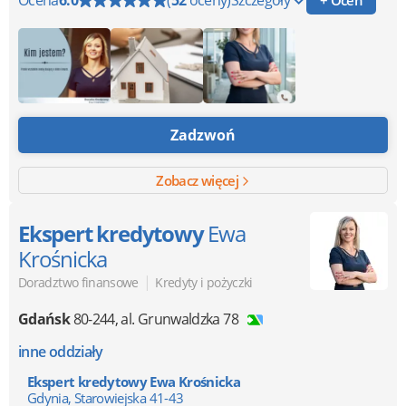
Ocena
6.0
(
52
oceny)
Szczegóły
Zadzwoń
Zobacz więcej
Ekspert kredytowy
Ewa
Krośnicka
|
Doradztwo finansowe
Kredyty i pożyczki
Gdańsk
80-244
,
al. Grunwaldzka 78
inne oddziały
Ekspert kredytowy Ewa Krośnicka
Gdynia, Starowiejska 41-43