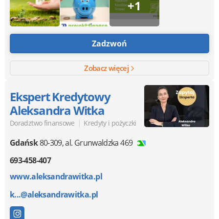
+1
Zadzwoń
Zobacz więcej
Ekspert Kredytowy
Aleksandra Witka
|
Doradztwo finansowe
Kredyty i pożyczki
Gdańsk
80-309
,
al. Grunwaldzka 469
693-458-407
www.aleksandrawitka.pl
k...@aleksandrawitka.pl