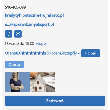
516-405-099
kredytyhipoteczne-trojmiasto.pl
e...@sprawdzonyekspert.pl
Otwarte
do 18:00
więcej
Ocena
6.0
(
80
ocen)
Szczegóły
+ Oceń
Oferta
Zadzwoń