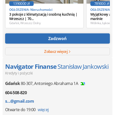
1390000 zł
789000 zł
OGŁOSZENIA: Nieruchomości
OGŁOSZENIA: Ni
3 pokoje z klimatyzacją i osobną kuchnią |
Wyjątkowy apa
Wrzeszcz | 70...
marinie
Gdańsk, Wrzeszcz Dolny
Wiślinka, Łąkowa
Zadzwoń
Zobacz więcej
Navigator Finanse
Stanisław Jankowski
Kredyty i pożyczki
Gdańsk
80-307
,
Antoniego Abrahama 1A
604-508-820
s...@gmail.com
Otwarte
do 19:00
więcej