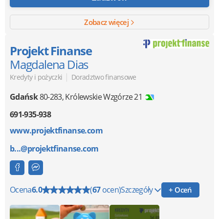
Zobacz więcej
Projekt Finanse
Magdalena Dias
|
Kredyty i pożyczki
Doradztwo finansowe
Gdańsk
80-283
,
Królewskie Wzgórze 21
691-935-938
www.projektfinanse.com
b...@projektfinanse.com
Ocena
6.0
(
67
ocen)
Szczegóły
+ Oceń