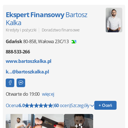
Ekspert Finansowy
Bartosz
Kalka
|
Kredyty i pożyczki
Doradztwo finansowe
Gdańsk
80-858
,
Wałowa 23C/13
888-533-266
www.bartoszkalka.pl
k...@bartoszkalka.pl
Otwarte
do 19:00
więcej
Ocena
6.0
(
60
ocen)
Szczegóły
+ Oceń
+5