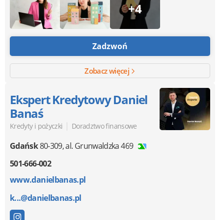
+4
Zadzwoń
Zobacz więcej
Ekspert Kredytowy Daniel
Banaś
|
Kredyty i pożyczki
Doradztwo finansowe
Gdańsk
80-309
,
al. Grunwaldzka 469
501-666-002
www.danielbanas.pl
k...@danielbanas.pl