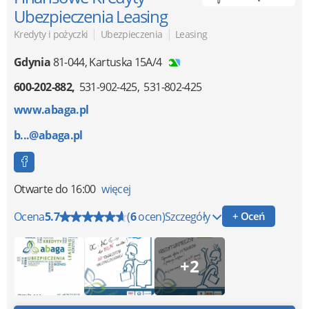
Ubezpieczenia Leasing
|
|
Kredyty i pożyczki
Ubezpieczenia
Leasing
Gdynia
81-044
,
Kartuska 15A/4
600-202-882
531-902-425
531-802-425
www.abaga.pl
b...@abaga.pl
Otwarte
do 16:00
więcej
Ocena
5.7
(
6
ocen)
Szczegóły
+ Oceń
+2