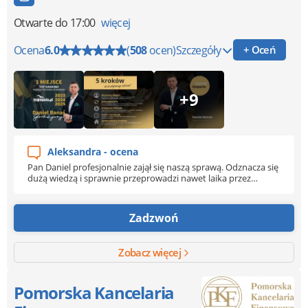
Otwarte
do 17:00
więcej
Ocena
6.0
(
508
ocen)
Szczegóły
+ Oceń
+9
Aleksandra - ocena
Pan Daniel profesjonalnie zajął się naszą sprawą. Odznacza się
dużą wiedzą i sprawnie przeprowadzi nawet laika przez
trudne procedury związane z zaciągnięciem kredytu. Byliśmy
na bieżąco informowani o każdym etapie. Świetny kontakt,
dyspozycyjność, poczucie zaopiekowania od początku do
Zadzwoń
końca. Wspaniały doradca !
Zobacz więcej
Pomorska Kancelaria