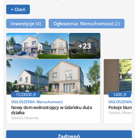
+ Oceń
Inwestycje
(4)
Ogłoszenia: Nieruchomosci
(2)
+23
1520000 zł
1400 zł
OGŁOSZENIA: Nieruchomości
OGŁOSZENIA: Ni
Nowy dom wolnostojący w Gdańsku duża
Pokoje biurowe
działka
Gdańsk, Matarnia
Gdańsk, Matarnia
Zadzwoń