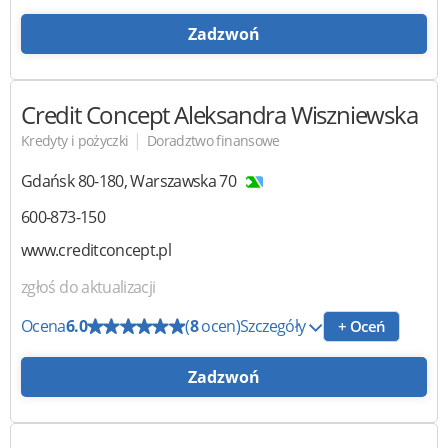
Zadzwoń
Credit Concept
Aleksandra Wiszniewska
|
Kredyty i pożyczki
Doradztwo finansowe
Gdańsk
80-180
,
Warszawska 70
600-873-150
www.creditconcept.pl
zgłoś do aktualizacji
Ocena
6.0
(
8
ocen)
Szczegóły
+ Oceń
Zadzwoń