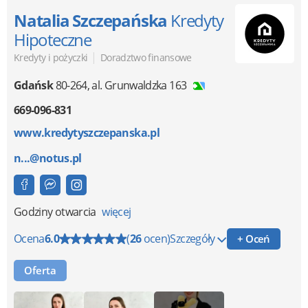
Natalia Szczepańska
Kredyty
Hipoteczne
|
Kredyty i pożyczki
Doradztwo finansowe
Gdańsk
80-264
,
al. Grunwaldzka 163
669-096-831
www.kredytyszczepanska.pl
n...@notus.pl
Godziny otwarcia
więcej
Ocena
6.0
(
26
ocen)
Szczegóły
+ Oceń
Oferta