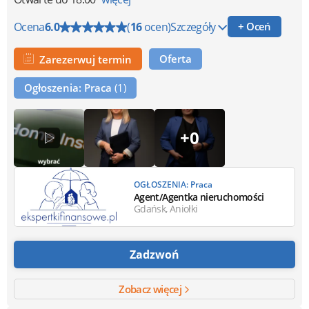
Ocena
6.0
(
16
ocen)
Szczegóły
+ Oceń
Oferta
Zarezerwuj termin
Ogłoszenia: Praca
(1)
+0
OGŁOSZENIA: Praca
Agent/Agentka nieruchomości
Gdańsk, Aniołki
Zadzwoń
Zobacz więcej