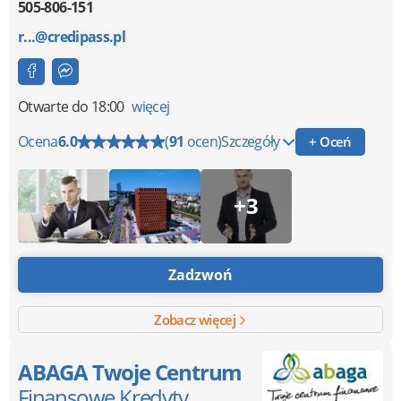
505-806-151
r...@credipass.pl
Otwarte
do 18:00
więcej
Ocena
6.0
(
91
ocen)
Szczegóły
+ Oceń
+3
Zadzwoń
Zobacz więcej
ABAGA Twoje Centrum
Finansowe Kredyty