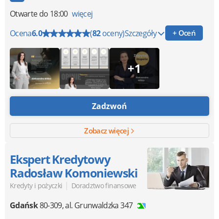
Otwarte
do 18:00
więcej
Ocena
6.0
(
82
oceny)
Szczegóły
+ Oceń
+1
Zadzwoń
Zobacz więcej
Ekspert Kredytowy
Radosław Komoniewski
|
Kredyty i pożyczki
Doradztwo finansowe
Gdańsk
80-309
,
al. Grunwaldzka 347