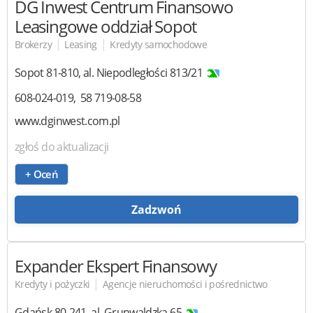
DG Inwest
Centrum Finansowo
Leasingowe oddział Sopot
|
|
Brokerzy
Leasing
Kredyty samochodowe
Sopot
81-810
,
al. Niepodległości 813/21
608-024-019
58 719-08-58
www.dginwest.com.pl
zgłoś do aktualizacji
+ Oceń
Zadzwoń
Expander
Ekspert Finansowy
|
Kredyty i pożyczki
Agencje nieruchomości i pośrednictwo
Gdańsk
80-241
,
al. Grunwaldzka 65