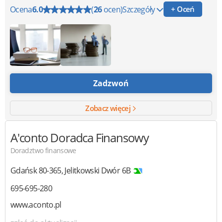
Ocena
6.0
(
26
ocen)
Szczegóły
+ Oceń
Zadzwoń
Zobacz więcej
A'conto
Doradca Finansowy
Doradztwo finansowe
Gdańsk
80-365
,
Jelitkowski Dwór 6B
695-695-280
www.aconto.pl