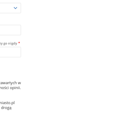
*
zy go nigdy
zawartych w
ości opinii.
iasto.pl
e drogą