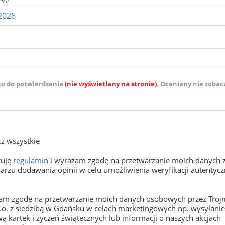
ko do potwierdzenia
(nie wyświetlany na stronie)
. Oceniany nie zobac
z wszystkie
tuję
regulamin
i wyrażam zgodę na przetwarzanie moich danych 
arzu dodawania opinii w celu umożliwienia weryfikacji autentyczn
m zgodę na przetwarzanie moich danych osobowych przez Trojm
o.o. z siedzibą w Gdańsku w celach marketingowych np. wysyłani
ą kartek i życzeń świątecznych lub informacji o naszych akcjach