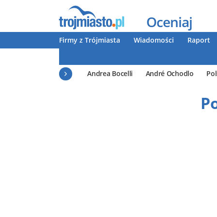
Oceniaj
Firmy z Trójmiasta
Wiadomości
Raport
Andrea Bocelli
André Ochodlo
Pol
P