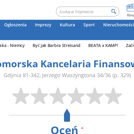
Kin
Ogłoszenia
Imprezy
Kultura
Sport
Nieruchomości
ska - Niemcy
Być jak Barbra Streisand
BEATA x KAMP!
Zać
omorska Kancelaria Finanso
Gdynia
81-342
,
Jerzego Waszyngtona 34/36
(p. 329)
Oceń
*