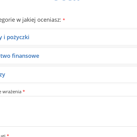
egorie w jakiej oceniasz:
*
y i pożyczki
two finansowe
zy
e wrażenia
*
ugi
*