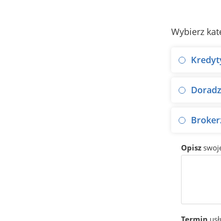
Wybierz kat
Kredyt
Doradz
Broker
Opisz
swoj
Termin
usł