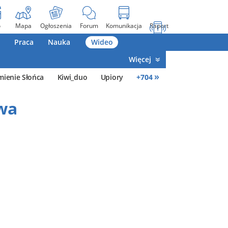
o
Mapa
Ogłoszenia
Forum
Komunikacja
Raport
Praca
Nauka
Wideo
Więcej
»
mienie Słońca
Kiwi_duo
Upiory
+
704
wa