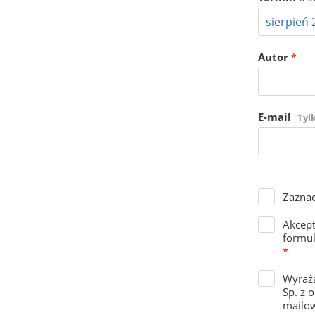
Autor
*
E-mail
Tyl
Zaznac
Akcep
formul
*
Wyraża
Sp. z 
mailow