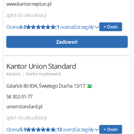
www.kantorneptun.pl
zgłoś do aktualizacji
Ocena
6.0
(
1
ocena)
Szczegóły
+ Oceń
Zadzwoń
Kantor Union Standard
|
Kantory
Kantor kryptowalut
Gdańsk
80-834
,
Świętego Ducha 13/17
58 302-01-77
unionstandard.pl
zgłoś do aktualizacji
Ocena
5.9
(
13
ocen)
Szczegóły
+ Oceń