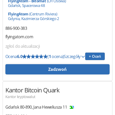
FlyingAtom - Bitomat
(CH Osowa)
Gdańsk, Spacerowa 48
FlyingAtom
(Centrum Riviera)
Gdynia, Kazimierza Górskiego 2
886-900-383
flyingatom.com
zgłoś do aktualizacji
Ocena
6.0
(
1
ocena)
Szczegóły
+ Oceń
Zadzwoń
Kantor Bitcoin
Quark
Kantor kryptowalut
Gdańsk
80-890
,
Jana Heweliusza 11