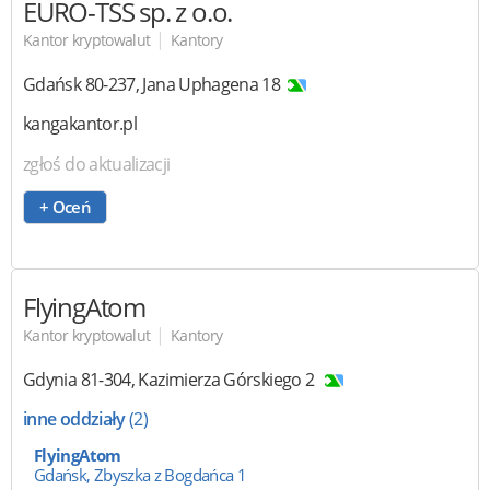
EURO-TSS sp. z o.o.
|
Kantor kryptowalut
Kantory
Gdańsk
80-237
,
Jana Uphagena 18
kangakantor.pl
zgłoś do aktualizacji
+ Oceń
FlyingAtom
|
Kantor kryptowalut
Kantory
Gdynia
81-304
,
Kazimierza Górskiego 2
inne oddziały
(2)
FlyingAtom
Gdańsk, Zbyszka z Bogdańca 1