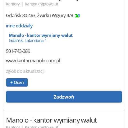
|
Kantory
Kantor kryptowalut
Gdańsk
80-463
,
Żwirki i Wigury 4/8
inne oddziały
Manolo - kantor wymiany walut
Gdańsk, Latarniana 1
501-743-389
www.kantormanolo.com.pl
zgłoś do aktualizacji
+ Oceń
Zadzwoń
Manolo
- kantor wymiany walut
|
Kantory
Kantor kryptowalut