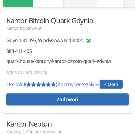
Kantor Bitcoin
Quark Gdynia
Kantor kryptowalut
Gdynia
81-395
,
Władysława IV 43/404
884-411-405
quark.house/kantory/kantor-bitcoin-quark-gdynia
zgłoś do aktualizacji
Ocena
5.8
(
2
oceny)
Szczegóły
+ Oceń
Zadzwoń
Kantor Neptun
|
Kantory
Kantor kryptowalut