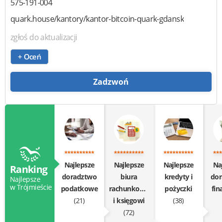
575-191-004
quark.house/kantory/kantor-bitcoin-quark-gdansk
zgłoś do aktualizacji
+ Oceń
Zadzwoń
Najlepsze
Najlepsze
Najlepsze
Na
Ranking
doradztwo
biura
kredyty i
do
Najlepsze
w Trójmieście
podatkowe
rachunkowe
pożyczki
fi
(21)
i księgowi
(38)
(72)