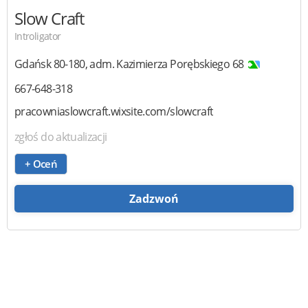
Slow Craft
Introligator
Gdańsk
80-180
,
adm. Kazimierza Porębskiego 68
667-648-318
pracowniaslowcraft.wixsite.com/slowcraft
zgłoś do aktualizacji
+ Oceń
Zadzwoń