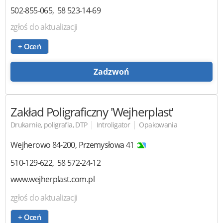
502-855-065
58 523-14-69
zgłoś do aktualizacji
+ Oceń
Zadzwoń
Zakład Poligraficzny
'Wejherplast'
|
|
Drukarnie, poligrafia, DTP
Introligator
Opakowania
Wejherowo
84-200
,
Przemysłowa 41
510-129-622
58 572-24-12
www.wejherplast.com.pl
zgłoś do aktualizacji
+ Oceń