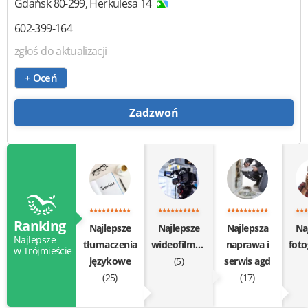
Gdańsk
80-299
,
Herkulesa 14
602-399-164
zgłoś do aktualizacji
+ Oceń
Zadzwoń
Ranking
Najlepsze
Najlepsze
Najlepsza
Na
Najlepsze
tłumaczenia
wideofilmowanie
naprawa i
w Trójmieście
językowe
(5)
serwis agd
(25)
(17)