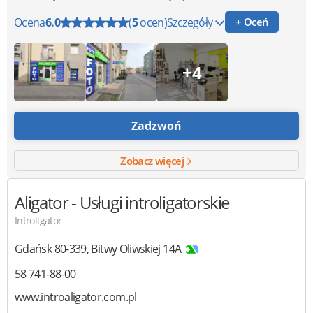
Ocena
6.0
(
5
ocen)
Szczegóły
+ Oceń
+4
Zadzwoń
Zobacz więcej
Aligator - Usługi introligatorskie
Introligator
Gdańsk
80-339
,
Bitwy Oliwskiej 14A
58 741-88-00
www.introaligator.com.pl