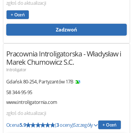
zgłoś do aktualizacji
+ Oceń
Zadzwoń
Pracownia Introligatorska
- Władysław i
Marek Chumowicz S.C.
Introligator
Gdańsk
80-254
,
Partyzantów 17B
58 344-95-95
www.introligatornia.com
zgłoś do aktualizacji
Ocena
5.9
(
3
oceny)
Szczegóły
+ Oceń