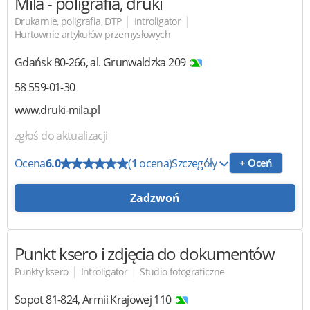
Mila
- poligrafia, druki
|
|
Drukarnie, poligrafia, DTP
Introligator
Hurtownie artykułów przemysłowych
Gdańsk
80-266
,
al. Grunwaldzka 209
58 559-01-30
www.druki-mila.pl
zgłoś do aktualizacji
Ocena
6.0
(
1
ocena)
Szczegóły
+ Oceń
Zadzwoń
Punkt ksero i zdjęcia do dokumentów
|
|
Punkty ksero
Introligator
Studio fotograficzne
Sopot
81-824
,
Armii Krajowej 110