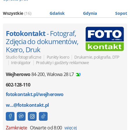
Wszystkie
(16)
Gdańsk
Gdynia
Sopot
Fotokontakt
- Fotograf,
Zdjęcia do dokumentów,
Ksero, Druk
|
|
Studio fotograficzne
Punkty ksero
Drukarnie, poligrafia, DTP
|
|
Introligator
Produkty i gadżety reklamowe
Wejherowo
84-200
,
Wałowa 28 L7
602-128-110
fotokontakt.pl/wejherowo
w...@fotokontakt.pl
Zamknięte
Otwarte od 8:00
więcej