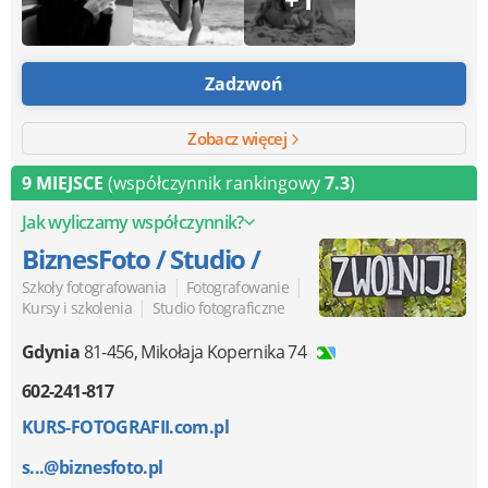
Zadzwoń
Zobacz więcej
9 MIEJSCE
(współczynnik rankingowy
7.3
)
Jak wyliczamy współczynnik?
BiznesFoto / Studio /
|
|
Szkoły fotografowania
Fotografowanie
|
Kursy i szkolenia
Studio fotograficzne
Gdynia
81-456
,
Mikołaja Kopernika 74
602-241-817
KURS-FOTOGRAFII.com.pl
s...@biznesfoto.pl