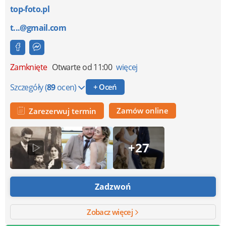
top-foto.pl
t...@gmail.com
Zamknięte
Otwarte od 11:00
więcej
Szczegóły
(
89
ocen)
+ Oceń
Zamów online
Zarezerwuj termin
+27
Zadzwoń
Zobacz więcej