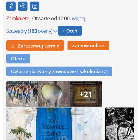
Zamknięte
Otwarte od 10:00
więcej
Szczegóły
(
163
oceny)
+ Oceń
Zamów online
Zarezerwuj termin
Oferta
Ogłoszenia: Kursy zawodowe i szkolenia
(7)
+21