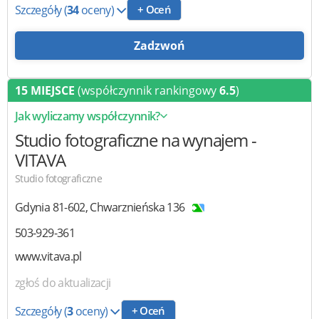
Szczegóły
(
34
oceny)
+ Oceń
Zadzwoń
15 MIEJSCE
(współczynnik rankingowy
6.5
)
Jak wyliczamy współczynnik?
Studio fotograficzne
na wynajem -
VITAVA
Studio fotograficzne
Gdynia
81-602
,
Chwarznieńska 136
503-929-361
www.vitava.pl
zgłoś do aktualizacji
Szczegóły
(
3
oceny)
+ Oceń