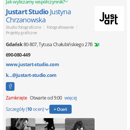
Jak wyliczamy współczynnik?
Justart Studio
Justyna
Chrzanowska
|
|
Studio fotograficzne
Fotografowanie
Projekty graficzne
Gdańsk
80-807
,
Tytusa Chałubińskiego 27B
690-080-449
www.justart-studio.com
k...@justart-studio.com
Zamknięte
Otwarte od 9:00
więcej
Szczegóły
(
10
ocen)
+ Oceń
+1