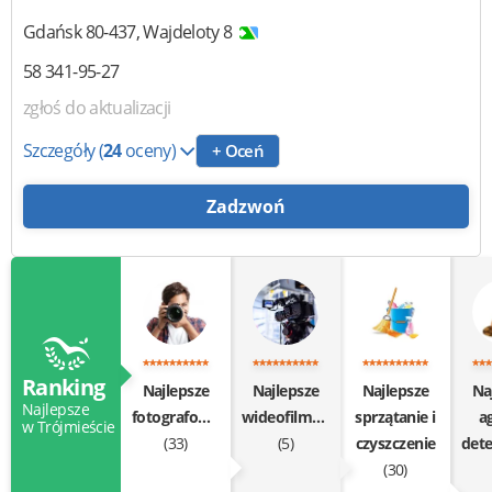
Gdańsk
80-437
,
Wajdeloty 8
58 341-95-27
zgłoś do aktualizacji
Szczegóły
(
24
oceny)
+ Oceń
Zadzwoń
Ranking
Najlepsze
Najlepsze
Najlepsze
Na
Najlepsze
fotografowanie
wideofilmowanie
sprzątanie i
a
w Trójmieście
(33)
(5)
czyszczenie
(30)