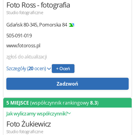
Foto Ross
- fotografia
Studio fotograficzne
Gdańsk
80-345
,
Pomorska 84
505-091-019
www.fotoross.pl
zgłoś do aktualizacji
Szczegóły
(
20
ocen)
+ Oceń
Zadzwoń
5 MIEJSCE
(współczynnik rankingowy
8.3
)
Jak wyliczamy współczynnik?
Foto Żukiewicz
Studio fotograficzne