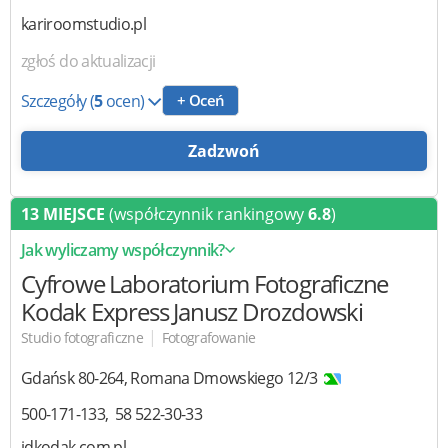
kariroomstudio.pl
zgłoś do aktualizacji
Szczegóły
(
5
ocen)
+ Oceń
Zadzwoń
13 MIEJSCE
(współczynnik rankingowy
6.8
)
Jak wyliczamy współczynnik?
Cyfrowe Laboratorium Fotograficzne
Kodak Express
Janusz Drozdowski
|
Studio fotograficzne
Fotografowanie
Gdańsk
80-264
,
Romana Dmowskiego 12/3
500-171-133
58 522-30-33
jdkodak.com.pl