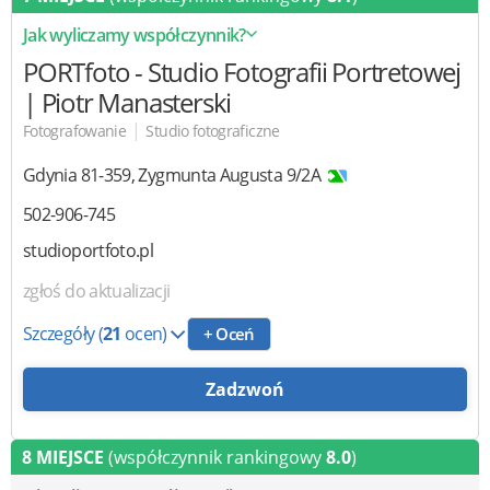
Jak wyliczamy współczynnik?
PORTfoto
- Studio Fotografii Portretowej
| Piotr Manasterski
|
Fotografowanie
Studio fotograficzne
Gdynia
81-359
,
Zygmunta Augusta 9/2A
502-906-745
studioportfoto.pl
zgłoś do aktualizacji
Szczegóły
(
21
ocen)
+ Oceń
Zadzwoń
8 MIEJSCE
(współczynnik rankingowy
8.0
)