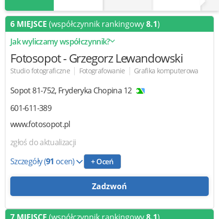
6 MIEJSCE
(współczynnik rankingowy
8.1
)
Jak wyliczamy współczynnik?
Fotosopot
- Grzegorz Lewandowski
|
|
Studio fotograficzne
Fotografowanie
Grafika komputerowa
Sopot
81-752
,
Fryderyka Chopina 12
601-611-389
www.fotosopot.pl
zgłoś do aktualizacji
Szczegóły
(
91
ocen)
+ Oceń
Zadzwoń
7 MIEJSCE
(współczynnik rankingowy
8.1
)