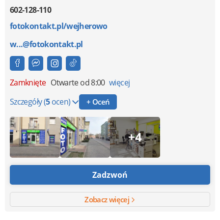
602-128-110
fotokontakt.pl/wejherowo
w...@fotokontakt.pl
Zamknięte
Otwarte od 8:00
więcej
Szczegóły
(
5
ocen)
+ Oceń
+4
Zadzwoń
Zobacz więcej