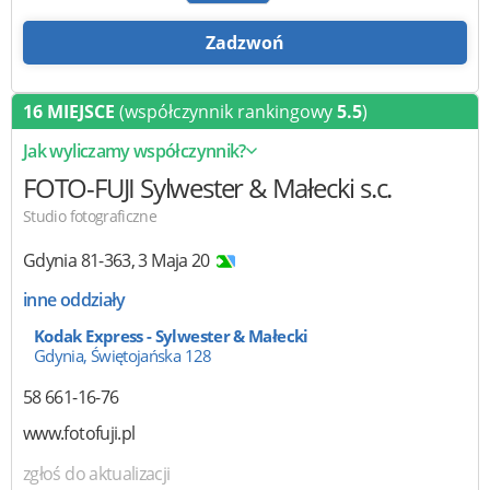
Zadzwoń
16 MIEJSCE
(współczynnik rankingowy
5.5
)
Jak wyliczamy współczynnik?
FOTO-FUJI Sylwester & Małecki
s.c.
Studio fotograficzne
Gdynia
81-363
,
3 Maja 20
inne oddziały
Kodak Express - Sylwester & Małecki
Gdynia, Świętojańska 128
58 661-16-76
www.fotofuji.pl
zgłoś do aktualizacji