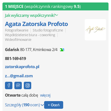
1 MIEJSCE
(współczynnik rankingowy
9.5
)
Jak wyliczamy współczynnik?
Agata Zatorska Profoto
|
|
Fotografowanie
Studio fotograficzne
|
Współdzielenie biura - coworking
Wideofilmowanie
Gdańsk
80-177
,
Kminkowa 2/4
881-169-619
zatorskaprofoto.pl
z...@gmail.com
Otwarte
całą dobę
więcej
Szczegóły
(
190
ocen)
+ Oceń