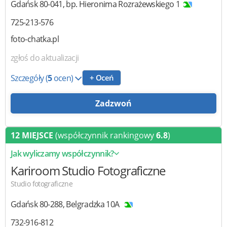
Gdańsk
80-041
,
bp. Hieronima Rozrażewskiego 1
725-213-576
foto-chatka.pl
zgłoś do aktualizacji
Szczegóły
(
5
ocen)
+ Oceń
Zadzwoń
12 MIEJSCE
(współczynnik rankingowy
6.8
)
Jak wyliczamy współczynnik?
Kariroom
Studio Fotograficzne
Studio fotograficzne
Gdańsk
80-288
,
Belgradzka 10A
732-916-812