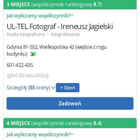
3 MIEJSCE
(współczynnik rankingowy
8.7
)
Jak wyliczamy współczynnik?
UL-TEL Fotograf
- Ireneusz Jagielski
|
Studio fotograficzne
Fotografowanie
Gdynia
81-552
,
Wielkopolska 42 (wejście z rogu
budynku)
601-422-435
zgłoś do aktualizacji
Szczegóły
(
53
oceny)
+ Oceń
Zadzwoń
4 MIEJSCE
(współczynnik rankingowy
8.4
)
Jak wyliczamy współczynnik?