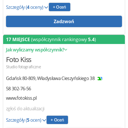
Szczegóły
(
4
oceny)
+ Oceń
Zadzwoń
17 MIEJSCE
(współczynnik rankingowy
5.4
)
Jak wyliczamy współczynnik?
Foto Kiss
Studio fotograficzne
Gdańsk
80-809
,
Władysława Cieszyńskiego 38
58 302-76-56
www.fotokiss.pl
zgłoś do aktualizacji
Szczegóły
(
5
ocen)
+ Oceń