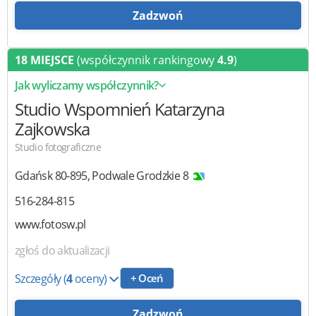
Zadzwoń
18 MIEJSCE
(współczynnik rankingowy
4.9
)
Jak wyliczamy współczynnik?
Studio Wspomnień
Katarzyna
Zajkowska
Studio fotograficzne
Gdańsk
80-895
,
Podwale Grodzkie 8
516-284-815
www.fotosw.pl
zgłoś do aktualizacji
Szczegóły
(
4
oceny)
+ Oceń
Zadzwoń