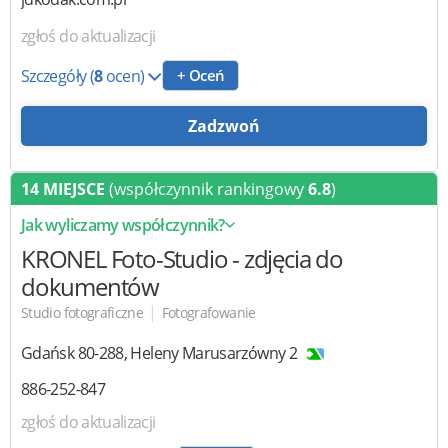
zgłoś do aktualizacji
Szczegóły
(
8
ocen)
+ Oceń
Zadzwoń
14 MIEJSCE
(współczynnik rankingowy
6.8
)
Jak wyliczamy współczynnik?
KRONEL Foto-Studio
- zdjęcia do
dokumentów
|
Studio fotograficzne
Fotografowanie
Gdańsk
80-288
,
Heleny Marusarzówny 2
886-252-847
zgłoś do aktualizacji