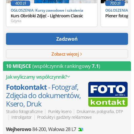
400 zł
700 zł
OGŁOSZENIA: Kursy zawodowe i szkolenia
OGŁOSZENIA: Kur
Kurs Obróbki Zdjęć - Lightroom Classic
Plener fotograf
Gdynia
Zadzwoń
Zobacz więcej
10 MIEJSCE
(współczynnik rankingowy
7.1
)
Jak wyliczamy współczynnik?
Fotokontakt
- Fotograf,
Zdjęcia do dokumentów,
Ksero, Druk
|
|
Studio fotograficzne
Punkty ksero
Drukarnie, poligrafia, DTP
|
|
Introligator
Produkty i gadżety reklamowe
Wejherowo
84-200
,
Wałowa 28 L7