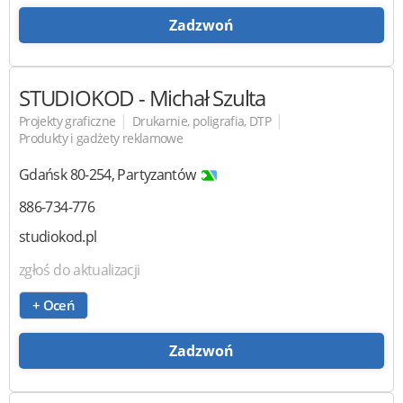
Zadzwoń
STUDIOKOD
- Michał Szulta
|
|
Projekty graficzne
Drukarnie, poligrafia, DTP
Produkty i gadżety reklamowe
Gdańsk
80-254
,
Partyzantów
886-734-776
studiokod.pl
zgłoś do aktualizacji
+ Oceń
Zadzwoń