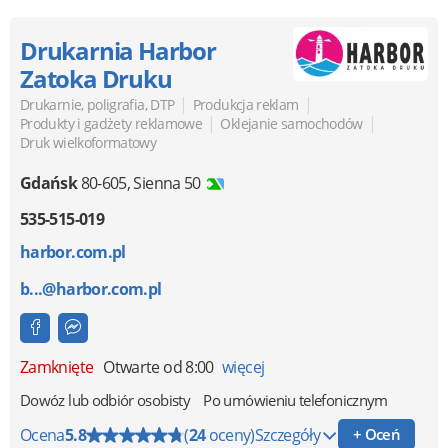
Drukarnia Harbor
Zatoka Druku
|
|
Drukarnie, poligrafia, DTP
Produkcja reklam
|
|
Produkty i gadżety reklamowe
Oklejanie samochodów
Druk wielkoformatowy
Gdańsk
80-605
,
Sienna 50
535-515-019
harbor.com.pl
b...@harbor.com.pl
Zamknięte
Otwarte od 8:00
więcej
Dowóz lub odbiór osobisty
Po umówieniu telefonicznym
Ocena
5.8
(
24
oceny)
Szczegóły
+ Oceń