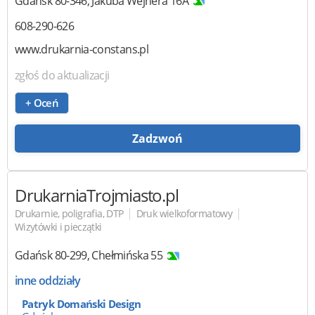
Gdańsk
80-346
,
Jakuba Wejhera 16A
608-290-626
www.drukarnia-constans.pl
zgłoś do aktualizacji
+ Oceń
Zadzwoń
DrukarniaTrojmiasto.pl
|
|
Drukarnie, poligrafia, DTP
Druk wielkoformatowy
Wizytówki i pieczątki
Gdańsk
80-299
,
Chełmińska 55
inne oddziały
Patryk Domański Design