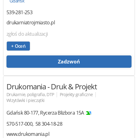
Gdańsk
539-281-253
drukarniatrojmiasto.pl
zgłoś do aktualizacji
+ Oceń
Zadzwoń
Drukomania
- Druk & Projekt
|
|
Drukarnie, poligrafia, DTP
Projekty graficzne
Wizytówki i pieczątki
Gdańsk
80-177
,
Rycerza Blizbora 15A
570-517-000
58 304-18-28
www.drukomania.pl