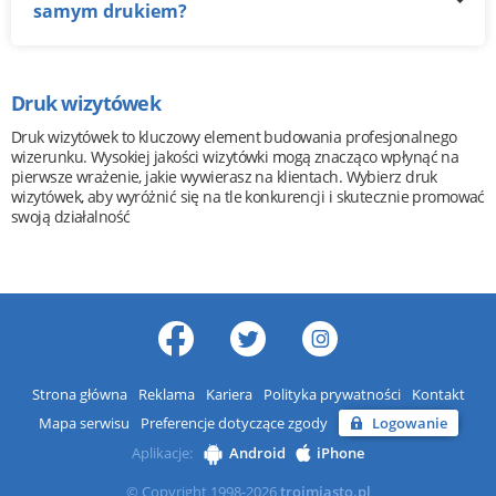
samym drukiem?
Druk wizytówek
Druk wizytówek to kluczowy element budowania profesjonalnego
wizerunku. Wysokiej jakości wizytówki mogą znacząco wpłynąć na
pierwsze wrażenie, jakie wywierasz na klientach. Wybierz druk
wizytówek, aby wyróżnić się na tle konkurencji i skutecznie promować
swoją działalność
Strona główna
Reklama
Kariera
Polityka prywatności
Kontakt
Mapa serwisu
Preferencje dotyczące zgody
Logowanie
Aplikacje:
Android
iPhone
© Copyright 1998-2026
trojmiasto.pl