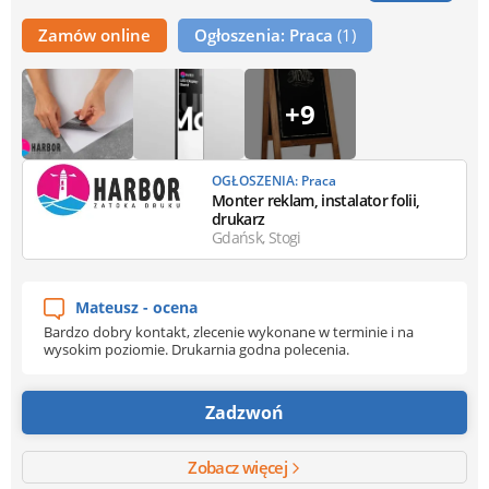
Zamów online
Ogłoszenia: Praca
(1)
+9
OGŁOSZENIA: Praca
Monter reklam, instalator folii,
drukarz
Gdańsk, Stogi
Mateusz - ocena
Bardzo dobry kontakt, zlecenie wykonane w terminie i na
wysokim poziomie. Drukarnia godna polecenia.
Zadzwoń
Zobacz więcej