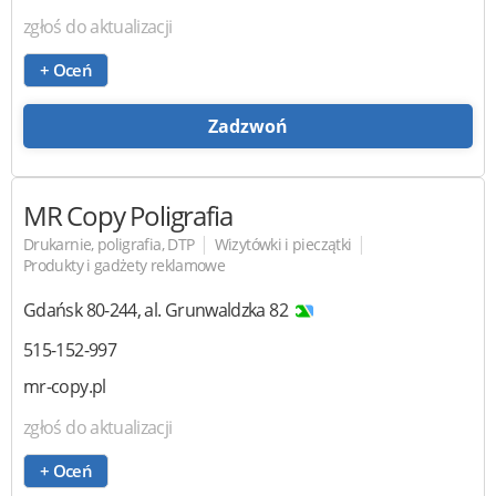
zgłoś do aktualizacji
+ Oceń
Zadzwoń
MR Copy Poligrafia
|
|
Drukarnie, poligrafia, DTP
Wizytówki i pieczątki
Produkty i gadżety reklamowe
Gdańsk
80-244
,
al. Grunwaldzka 82
515-152-997
mr-copy.pl
zgłoś do aktualizacji
+ Oceń