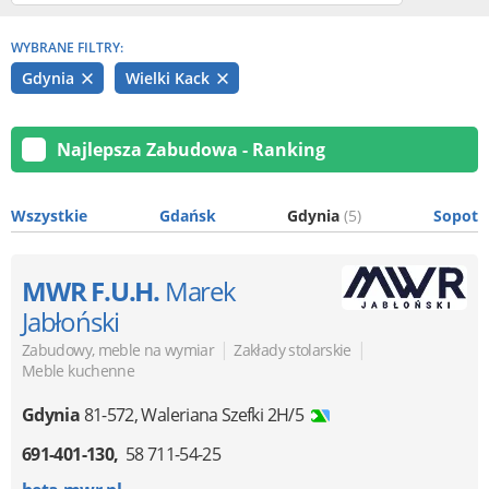
WYBRANE FILTRY:
Gdynia
Wielki Kack
Najlepsza Zabudowa - Ranking
Wszystkie
Gdańsk
Gdynia
(5)
Sopot
MWR F.U.H.
Marek
Jabłoński
|
|
Zabudowy, meble na wymiar
Zakłady stolarskie
Meble kuchenne
Gdynia
81-572
,
Waleriana Szefki 2H/5
691-401-130
58 711-54-25