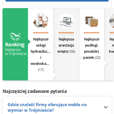
Najlepsze
Najlepsza
Najlepsze
Na
Ranking
usługi
aranżacja
podłogi,
m
Najlepsze
hydrauliczne
wnętrz
(56)
posadzki,
ku
w Trójmieście
i
panele
(22)
wodnokanalizacyjne
(17)
Najczęściej zadawane pytania
Gdzie znaleźć firmy oferujące meble na
wymiar w Trójmieście?