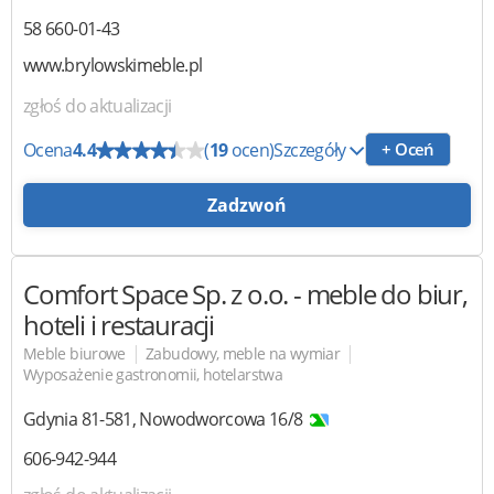
58 660-01-43
www.brylowskimeble.pl
zgłoś do aktualizacji
Ocena
4.4
(
19
ocen)
Szczegóły
+ Oceń
Zadzwoń
Comfort Space Sp. z o.o.
- meble do biur,
hoteli i restauracji
|
|
Meble biurowe
Zabudowy, meble na wymiar
Wyposażenie gastronomii, hotelarstwa
Gdynia
81-581
,
Nowodworcowa 16/8
606-942-944