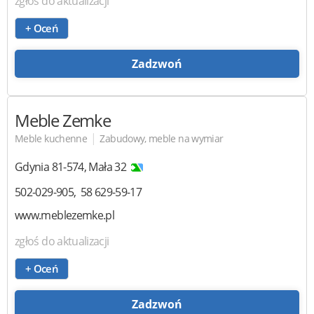
zgłoś do aktualizacji
+ Oceń
Zadzwoń
Meble Zemke
|
Meble kuchenne
Zabudowy, meble na wymiar
Gdynia
81-574
,
Mała 32
502-029-905
58 629-59-17
www.meblezemke.pl
zgłoś do aktualizacji
+ Oceń
Zadzwoń