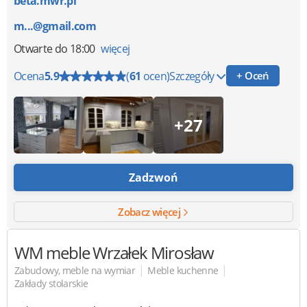
beta.mwr.pl
m...@gmail.com
Otwarte
do 18:00
więcej
Ocena
5.9
(
61
ocen)
Szczegóły
+ Oceń
+27
Zadzwoń
Zobacz więcej
WM meble
Wrzałek Mirosław
|
|
Zabudowy, meble na wymiar
Meble kuchenne
Zakłady stolarskie