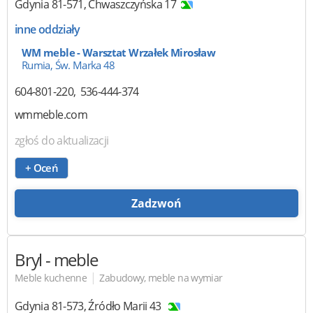
Gdynia
81-571
,
Chwaszczyńska 17
inne oddziały
WM meble - Warsztat Wrzałek Mirosław
Rumia, Św. Marka 48
604-801-220
536-444-374
wmmeble.com
zgłoś do aktualizacji
+ Oceń
Zadzwoń
Bryl
- meble
|
Meble kuchenne
Zabudowy, meble na wymiar
Gdynia
81-573
,
Źródło Marii 43