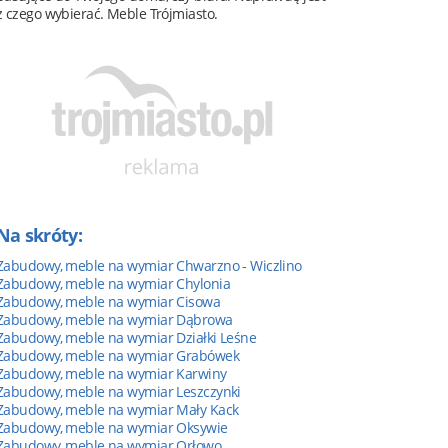
z czego wybierać. Meble Trójmiasto.
Na skróty:
Zabudowy, meble na wymiar Chwarzno - Wiczlino
Zabudowy, meble na wymiar Chylonia
Zabudowy, meble na wymiar Cisowa
Zabudowy, meble na wymiar Dąbrowa
Zabudowy, meble na wymiar Działki Leśne
Zabudowy, meble na wymiar Grabówek
Zabudowy, meble na wymiar Karwiny
Zabudowy, meble na wymiar Leszczynki
Zabudowy, meble na wymiar Mały Kack
Zabudowy, meble na wymiar Oksywie
Zabudowy, meble na wymiar Orłowo