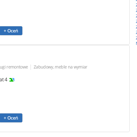
+ Oceń
|
ługi remontowe
Zabudowy, meble na wymiar
at 4
+ Oceń