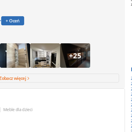
+ Oceń
+25
Zobacz więcej
|
Meble dla dzieci