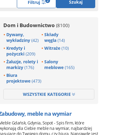
2
Szukaj
Filtruj
Dom i Budownictwo
(8100)
Dywany,
Składy
wykładziny
(42)
węgla
(14)
Kredyty i
Witraże
(10)
pożyczki
(209)
Żaluzje, rolety i
Salony
markizy
(176)
meblowe
(165)
Biura
projektowe
(473)
WSZYSTKIE KATEGORIE
Zabudowy, meble na wymiar
Meble Gdańsk, Gdynia, Sopot - Spis firm, które
wykonają dla Ciebie meble na wymiar, najbardziej
pasujące do Twojego domu, czy biura. Naprawdę jest