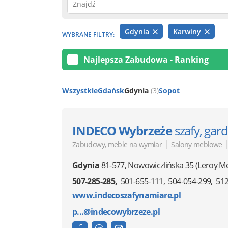
Gdynia
Karwiny
WYBRANE FILTRY:
Najlepsza Zabudowa - Ranking
Wszystkie
Gdańsk
Gdynia
(3)
Sopot
INDECO Wybrzeże
szafy, gar
|
Zabudowy, meble na wymiar
Salony meblowe
Gdynia
81-577
,
Nowowiczlińska 35
(Leroy M
507-285-285
501-655-111
504-054-299
512
www.indecoszafynamiare.pl
p...@indecowybrzeze.pl