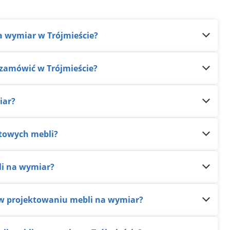
na wymiar w Trójmieście?
 zamówić w Trójmieście?
iar?
otowych mebli?
li na wymiar?
c w projektowaniu mebli na wymiar?