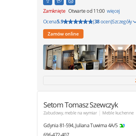
Zamknięte
Otwarte od 11:00
więcej
Ocena
5.9
(
38
ocen)
Szczegóły
Zamów online
Setom
Tomasz Szewczyk
|
Zabudowy, meble na wymiar
Meble kuchenne
Gdynia
81-594
,
Juliana Tuwima 4A/5
696-472-407