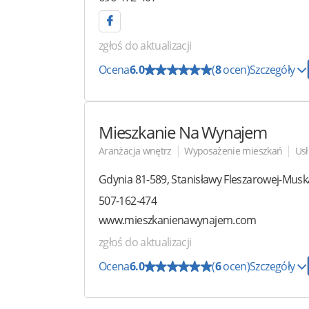
zgłoś do aktualizacji
Ocena
6.0
(
8
ocen)
Szczegóły
Mieszkanie Na Wynajem
|
|
Aranżacja wnętrz
Wyposażenie mieszkań
Us
Gdynia
81-589
,
Stanisławy Fleszarowej-Musk
507-162-474
www.mieszkanienawynajem.com
zgłoś do aktualizacji
Ocena
6.0
(
6
ocen)
Szczegóły