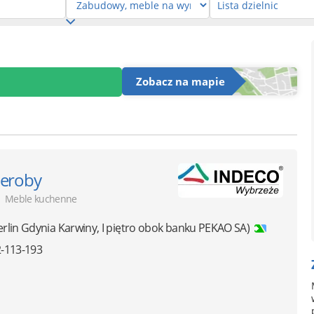
Zobacz na mapie
deroby
|
Meble kuchenne
erlin Gdynia Karwiny, I piętro obok banku PEKAO SA)
-113-193