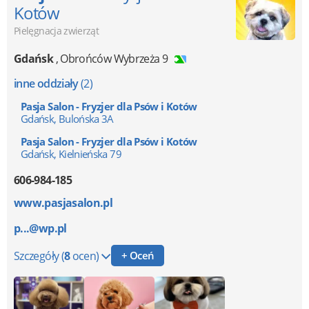
Kotów
Pielęgnacja zwierząt
Gdańsk
,
Obrońców Wybrzeża 9
inne oddziały
(2)
Pasja Salon - Fryzjer dla Psów i Kotów
Gdańsk, Bulońska 3A
Pasja Salon - Fryzjer dla Psów i Kotów
Gdańsk, Kielnieńska 79
606-984-185
www.pasjasalon.pl
p...@wp.pl
Szczegóły
(
8
ocen)
+ Oceń