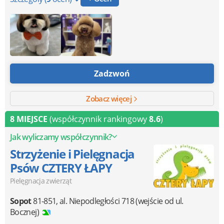
Zadzwoń
Zobacz więcej
8 MIEJSCE
(współczynnik rankingowy
8.6
)
Jak wyliczamy współczynnik?
Strzyżenie i Pielęgnacja
Psów CZTERY ŁAPY
Pielęgnacja zwierząt
Sopot
81-851
,
al. Niepodległości 718 (wejście od ul.
Bocznej)