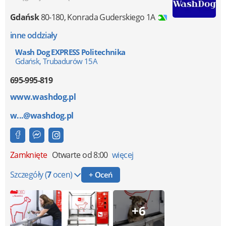
Gdańsk
80-180
,
Konrada Guderskiego 1A
inne oddziały
Wash Dog EXPRESS Politechnika
Gdańsk, Trubadurów 15A
695-995-819
www.washdog.pl
w...@washdog.pl
Zamknięte
Otwarte od 8:00
więcej
Szczegóły
(
7
ocen)
+ Oceń
+6