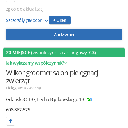
zgłoś do aktualizacji
Szczegóły
(
19
ocen)
+ Oceń
Zadzwoń
20 MIEJSCE
(współczynnik rankingowy
7.3
)
Jak wyliczamy współczynnik?
Wilkor groomer
salon pielęgnacji
zwierząt
Pielęgnacja zwierząt
Gdańsk
80-137
,
Lecha Bądkowskiego 13
608-367-575