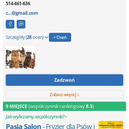
514-461-636
c...@gmail.com
Szczegóły
(
28
ocen)
+ Oceń
Zadzwoń
Zobacz więcej
9 MIEJSCE
(współczynnik rankingowy
8.5
)
Jak wyliczamy współczynnik?
Pasja Salon
- Fryzjer dla Psów i