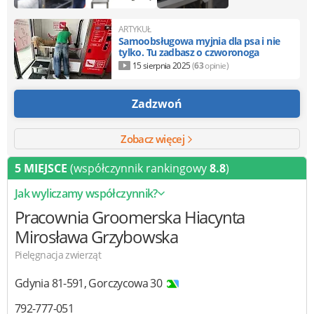
ARTYKUŁ
Samoobsługowa myjnia dla psa i nie
tylko. Tu zadbasz o czworonoga
15 sierpnia 2025
(
63
opinie)
Zadzwoń
Zobacz więcej
5 MIEJSCE
(współczynnik rankingowy
8.8
)
Jak wyliczamy współczynnik?
Pracownia Groomerska Hiacynta
Mirosława Grzybowska
Pielęgnacja zwierząt
Gdynia
81-591
,
Gorczycowa 30
792-777-051