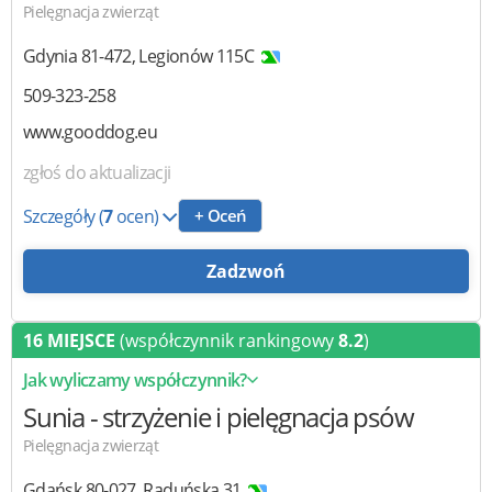
Pielęgnacja zwierząt
Gdynia
81-472
,
Legionów 115C
509-323-258
www.gooddog.eu
zgłoś do aktualizacji
Szczegóły
(
7
ocen)
+ Oceń
Zadzwoń
16 MIEJSCE
(współczynnik rankingowy
8.2
)
Jak wyliczamy współczynnik?
Sunia
- strzyżenie i pielęgnacja psów
Pielęgnacja zwierząt
Gdańsk
80-027
,
Raduńska 31