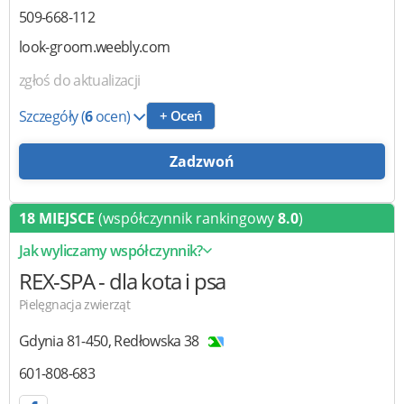
509-668-112
look-groom.weebly.com
zgłoś do aktualizacji
Szczegóły
(
6
ocen)
+ Oceń
Zadzwoń
18 MIEJSCE
(współczynnik rankingowy
8.0
)
Jak wyliczamy współczynnik?
REX-SPA
- dla kota i psa
Pielęgnacja zwierząt
Gdynia
81-450
,
Redłowska 38
601-808-683