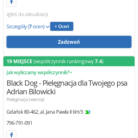
zgłoś do aktualizacji
Szczegóły
(
7
ocen)
+ Oceń
Zadzwoń
19 MIEJSCE
(współczynnik rankingowy
7.4
)
Jak wyliczamy współczynnik?
Black Dog
- Pielęgnacja dla Twojego psa
Adrian Bilowicki
Pielęgnacja zwierząt
Gdańsk
80-462
,
al. Jana Pawła II 6H/3
796-791-091