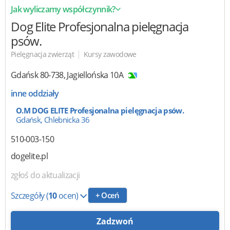
Jak wyliczamy współczynnik?
Dog Elite Profesjonalna pielęgnacja
psów.
|
Pielęgnacja zwierząt
Kursy zawodowe
Gdańsk
80-738
,
Jagiellońska 10A
inne oddziały
O.M DOG ELITE Profesjonalna pielęgnacja psów.
Gdańsk, Chlebnicka 36
510-003-150
dogelite.pl
zgłoś do aktualizacji
Szczegóły
(
10
ocen)
+ Oceń
Zadzwoń