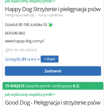
Jak wyliczamy współczynnik?
Happy Dog
Strzyżenie i pielęgnacja psów
|
Pielęgnacja zwierząt
Kursy i szkolenia
Gdańsk
80-180
,
Łódzka 50
669-040-860
www.happy-dog.com.pl
zgłoś do aktualizacji
Szczegóły
(
31
ocen)
+ Oceń
Zadzwoń
15 MIEJSCE
(współczynnik rankingowy
8.2
)
Jak wyliczamy współczynnik?
Good Dog
- Pielęgnacja i strzyżenie psów