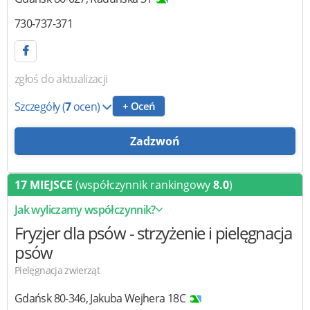
730-737-371
zgłoś do aktualizacji
Szczegóły
(
7
ocen)
+ Oceń
Zadzwoń
17 MIEJSCE
(współczynnik rankingowy
8.0
)
Jak wyliczamy współczynnik?
Fryzjer dla psów
- strzyżenie i pielęgnacja
psów
Pielęgnacja zwierząt
Gdańsk
80-346
,
Jakuba Wejhera 18C