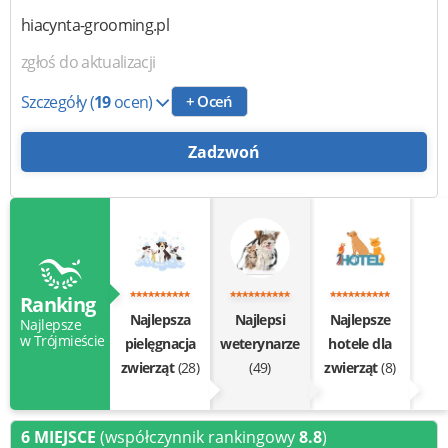
hiacynta-grooming.pl
zgłoś do aktualizacji
Szczegóły
(
19
ocen)
+ Oceń
Zadzwoń
Ranking
Najlepsza
Najlepsi
Najlepsze
Najlepsze
w Trójmieście
pielęgnacja
weterynarze
hotele dla
zwierząt
(28)
(49)
zwierząt
(8)
6 MIEJSCE
(współczynnik rankingowy
8.8
)