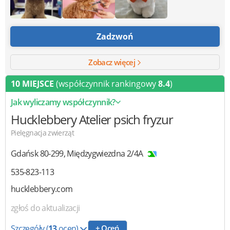
Zadzwoń
Zobacz więcej
10 MIEJSCE
(współczynnik rankingowy
8.4
)
Jak wyliczamy współczynnik?
Hucklebbery
Atelier psich fryzur
Pielęgnacja zwierząt
Gdańsk
80-299
,
Międzygwiezdna 2/4A
535-823-113
hucklebbery.com
zgłoś do aktualizacji
Szczegóły
(
13
ocen)
+ Oceń