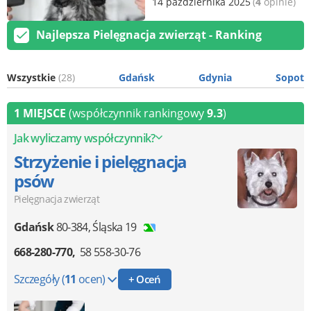
14 października 2025
(
4
opinie)
Najlepsza Pielęgnacja zwierząt - Ranking
Wszystkie
(28)
Gdańsk
Gdynia
Sopot
1 MIEJSCE
(współczynnik rankingowy
9.3
)
Jak wyliczamy współczynnik?
Strzyżenie i pielęgnacja
psów
Pielęgnacja zwierząt
Gdańsk
80-384
,
Śląska 19
668-280-770
58 558-30-76
Szczegóły
(
11
ocen)
+ Oceń