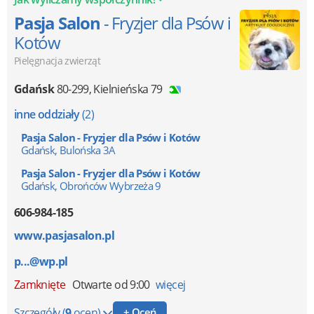
Pasja Salon
- Fryzjer dla Psów i
Kotów
Pielęgnacja zwierząt
Gdańsk
80-299
,
Kielnieńska 79
inne oddziały
(2)
Pasja Salon - Fryzjer dla Psów i Kotów
Gdańsk, Bulońska 3A
Pasja Salon - Fryzjer dla Psów i Kotów
Gdańsk, Obrońców Wybrzeża 9
606-984-185
www.pasjasalon.pl
p...@wp.pl
Zamknięte
Otwarte od 9:00
więcej
Szczegóły
(
9
ocen)
+ Oceń