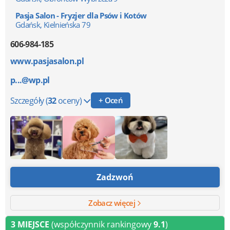
Pasja Salon - Fryzjer dla Psów i Kotów
Gdańsk, Kielnieńska 79
606-984-185
www.pasjasalon.pl
p...@wp.pl
Szczegóły
(
32
oceny)
+ Oceń
Zadzwoń
Zobacz więcej
3 MIEJSCE
(współczynnik rankingowy
9.1
)