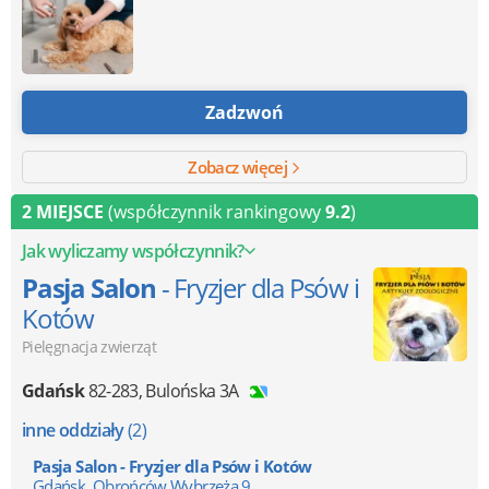
Zadzwoń
Zobacz więcej
2 MIEJSCE
(współczynnik rankingowy
9.2
)
Jak wyliczamy współczynnik?
Pasja Salon
- Fryzjer dla Psów i
Kotów
Pielęgnacja zwierząt
Gdańsk
82-283
,
Bulońska 3A
inne oddziały
(2)
Pasja Salon - Fryzjer dla Psów i Kotów
Gdańsk, Obrońców Wybrzeża 9