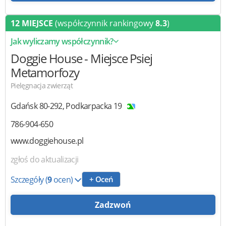
12 MIEJSCE
(współczynnik rankingowy
8.3
)
Jak wyliczamy współczynnik?
Doggie House
- Miejsce Psiej
Metamorfozy
Pielęgnacja zwierząt
Gdańsk
80-292
,
Podkarpacka 19
786-904-650
www.doggiehouse.pl
zgłoś do aktualizacji
Szczegóły
(
9
ocen)
+ Oceń
Zadzwoń