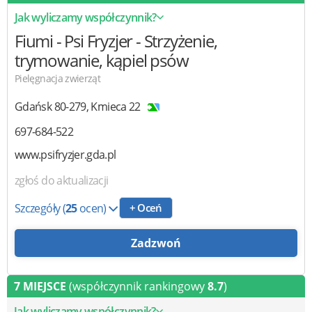
Jak wyliczamy współczynnik?
Fiumi - Psi Fryzjer
- Strzyżenie,
trymowanie, kąpiel psów
Pielęgnacja zwierząt
Gdańsk
80-279
,
Kmieca 22
697-684-522
www.psifryzjer.gda.pl
zgłoś do aktualizacji
Szczegóły
(
25
ocen)
+ Oceń
Zadzwoń
7 MIEJSCE
(współczynnik rankingowy
8.7
)
Jak wyliczamy współczynnik?