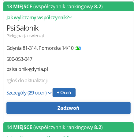
13 MIEJSCE
(współczynnik rankingowy
8.2
)
Jak wyliczamy współczynnik?
Psi Salonik
Pielęgnacja zwierząt
Gdynia
81-314
,
Pomorska 14/10
500-053-047
psisalonik-gdynia.pl
zgłoś do aktualizacji
Szczegóły
(
29
ocen)
+ Oceń
Zadzwoń
14 MIEJSCE
(współczynnik rankingowy
8.2
)