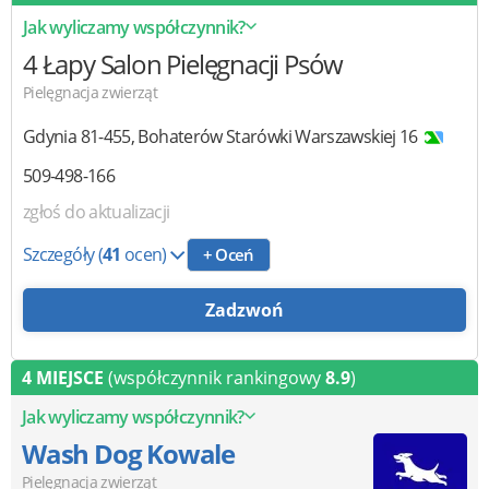
Jak wyliczamy współczynnik?
4 Łapy
Salon Pielęgnacji Psów
Pielęgnacja zwierząt
Gdynia
81-455
,
Bohaterów Starówki Warszawskiej 16
509-498-166
zgłoś do aktualizacji
Szczegóły
(
41
ocen)
+ Oceń
Zadzwoń
4 MIEJSCE
(współczynnik rankingowy
8.9
)
Jak wyliczamy współczynnik?
Wash Dog Kowale
Pielęgnacja zwierząt