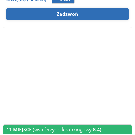
Zadzwoń
11 MIEJSCE
(współczynnik rankingowy
8.4
)