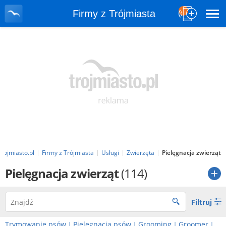
Firmy z Trójmiasta
Trojmiasto.pl
Firmy z Trójmiasta
Usługi
Zwierzęta
Pielęgnacja zwierząt
Pielęgnacja zwierząt
(114)
Filtruj
Trymowanie psów
Pielęgnacja psów
Grooming
Groomer
|
|
|
|