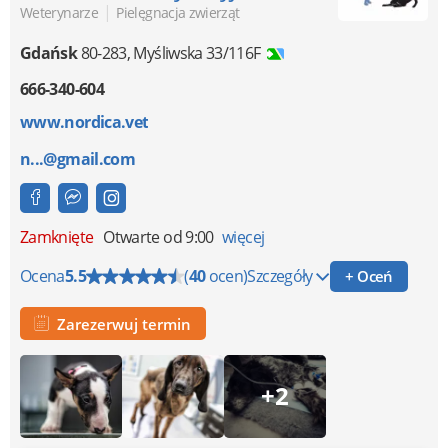
|
Weterynarze
Pielęgnacja zwierząt
Gdańsk
80-283
,
Myśliwska 33/116F
666-340-604
www.nordica.vet
n...@gmail.com
Zamknięte
Otwarte od 9:00
więcej
Ocena
5.5
(
40
ocen)
Szczegóły
+ Oceń
Zarezerwuj termin
+2