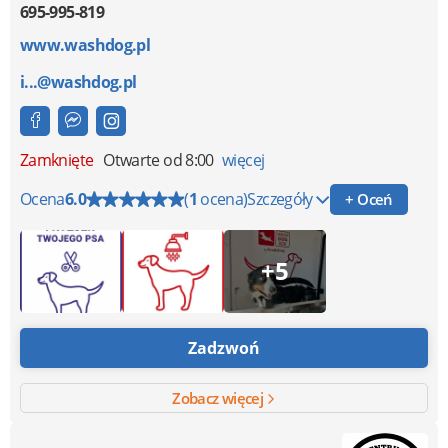
695-995-819
www.washdog.pl
i...@washdog.pl
Zamknięte
Otwarte od 8:00
więcej
Ocena
6.0
(
1
ocena)
Szczegóły
+ Oceń
+5
Zadzwoń
Zobacz więcej