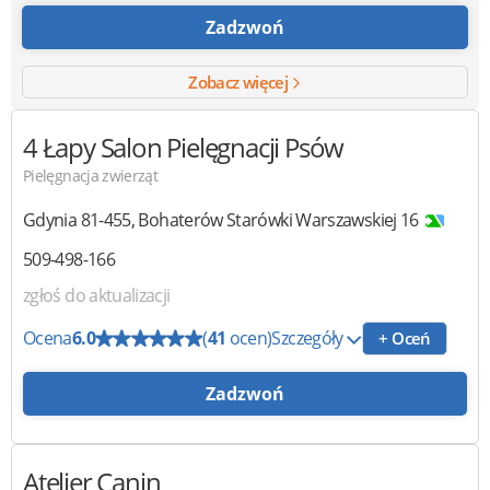
Zadzwoń
Zobacz więcej
4 Łapy
Salon Pielęgnacji Psów
Pielęgnacja zwierząt
Gdynia
81-455
,
Bohaterów Starówki Warszawskiej 16
509-498-166
zgłoś do aktualizacji
Ocena
6.0
(
41
ocen)
Szczegóły
+ Oceń
Zadzwoń
Atelier Canin