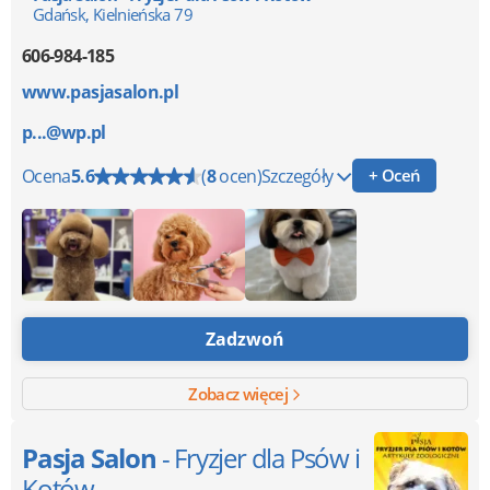
Gdańsk, Kielnieńska 79
606-984-185
www.pasjasalon.pl
p...@wp.pl
Ocena
5.6
(
8
ocen)
Szczegóły
+ Oceń
Zadzwoń
Zobacz więcej
Pasja Salon
- Fryzjer dla Psów i
Kotów