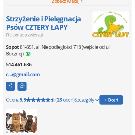
Zobacz więcej
Strzyżenie i Pielęgnacja
Psów CZTERY ŁAPY
Pielęgnacja zwierząt
Sopot
81-851
,
al. Niepodległości 718 (wejście od ul.
Bocznej)
514-461-636
c...@gmail.com
Ocena
5.5
(
28
ocen)
Szczegóły
+ Oceń