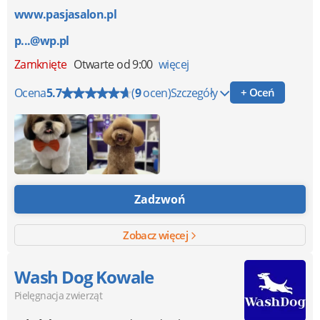
www.pasjasalon.pl
p...@wp.pl
Zamknięte
Otwarte od 9:00
więcej
Ocena
5.7
(
9
ocen)
Szczegóły
+ Oceń
Zadzwoń
Zobacz więcej
Wash Dog Kowale
Pielęgnacja zwierząt