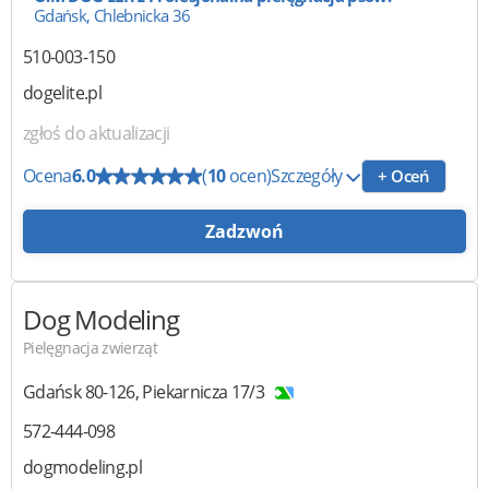
Gdańsk, Chlebnicka 36
510-003-150
dogelite.pl
zgłoś do aktualizacji
Ocena
6.0
(
10
ocen)
Szczegóły
+ Oceń
Zadzwoń
Dog Modeling
Pielęgnacja zwierząt
Gdańsk
80-126
,
Piekarnicza 17/3
572-444-098
dogmodeling.pl