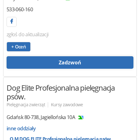
533-060-160
zgłoś do aktualizacji
+ Oceń
Zadzwoń
Dog Elite Profesjonalna pielęgnacja
psów.
|
Pielęgnacja zwierząt
Kursy zawodowe
Gdańsk
80-738
,
Jagiellońska 10A
inne oddziały
O.M DOG ELITE Profesjonalna pielęgnacja psów.