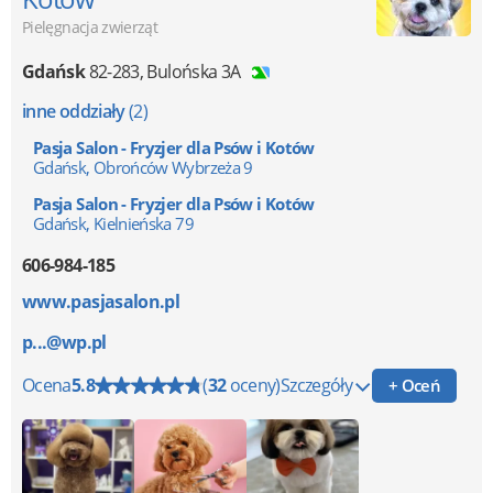
Pielęgnacja zwierząt
Gdańsk
82-283
,
Bulońska 3A
inne oddziały
(2)
Pasja Salon - Fryzjer dla Psów i Kotów
Gdańsk, Obrońców Wybrzeża 9
Pasja Salon - Fryzjer dla Psów i Kotów
Gdańsk, Kielnieńska 79
606-984-185
www.pasjasalon.pl
p...@wp.pl
Ocena
5.8
(
32
oceny)
Szczegóły
+ Oceń