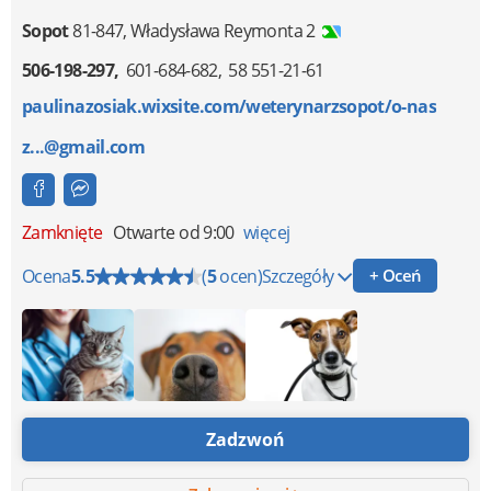
Sopot
81-847
,
Władysława Reymonta 2
506-198-297
601-684-682
58 551-21-61
paulinazosiak.wixsite.com/weterynarzsopot/o-nas
z...@gmail.com
Zamknięte
Otwarte od 9:00
więcej
Ocena
5.5
(
5
ocen)
Szczegóły
+ Oceń
Zadzwoń