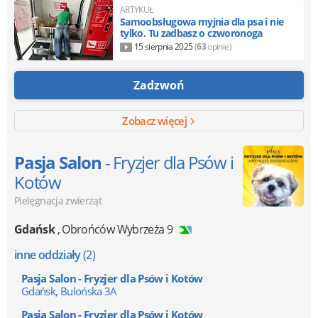
ARTYKUŁ
Samoobsługowa myjnia dla psa i nie
tylko. Tu zadbasz o czworonoga
15 sierpnia 2025
(
63
opinie)
Zadzwoń
Zobacz więcej
Pasja Salon
- Fryzjer dla Psów i
Kotów
Pielęgnacja zwierząt
Gdańsk
,
Obrońców Wybrzeża 9
inne oddziały
(2)
Pasja Salon - Fryzjer dla Psów i Kotów
Gdańsk, Bulońska 3A
Pasja Salon - Fryzjer dla Psów i Kotów