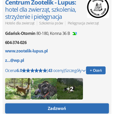
Centrum Zootelik - Lupus:
hotel dla zwierząt, szkolenia,
strzyżenie i pielęgnacja
|
|
Hotele dla zwierząt
Szkolenia psów
Pielęgnacja zwierząt
Gdańsk-Otomin
80-180
,
Konna 36 B
604-374-026
www.zootelik-lupus.pl
z...@wp.pl
Ocena
6.0
(
43
oceny)
Szczegóły
+ Oceń
+2
Zadzwoń