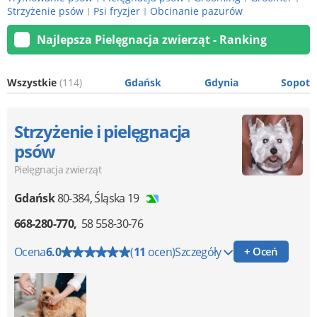
Strzyżenie psów
Psi fryzjer
Obcinanie pazurów
|
|
Najlepsza Pielęgnacja zwierząt - Ranking
Wszystkie
(114)
Gdańsk
Gdynia
Sopot
Strzyżenie i pielęgnacja
psów
Pielęgnacja zwierząt
Gdańsk
80-384
,
Śląska 19
668-280-770
58 558-30-76
Ocena
6.0
(
11
ocen)
Szczegóły
+ Oceń