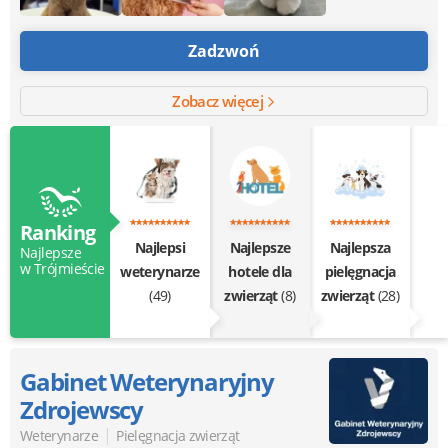
Zadzwoń
Zobacz więcej
Ranking
Najlepsi
Najlepsze
Najlepsza
Najlepsze
w Trójmieście
weterynarze
hotele dla
pielęgnacja
(49)
zwierząt
(8)
zwierząt
(28)
Gabinet Weterynaryjny
Zdrojewscy
|
Weterynarze
Pielęgnacja zwierząt