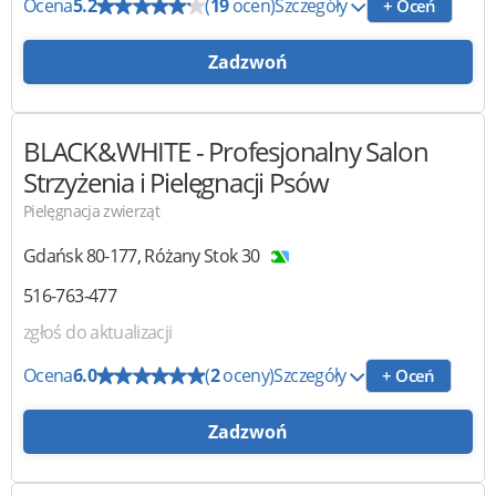
Ocena
5.2
(
19
ocen)
Szczegóły
+ Oceń
Zadzwoń
BLACK&WHITE
- Profesjonalny Salon
Strzyżenia i Pielęgnacji Psów
Pielęgnacja zwierząt
Gdańsk
80-177
,
Różany Stok 30
516-763-477
zgłoś do aktualizacji
Ocena
6.0
(
2
oceny)
Szczegóły
+ Oceń
Zadzwoń