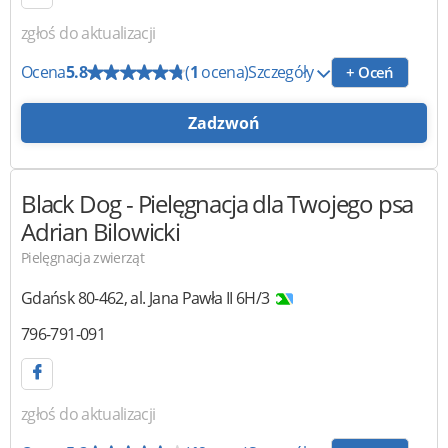
zgłoś do aktualizacji
Ocena
5.8
(
1
ocena)
Szczegóły
+ Oceń
Zadzwoń
Black Dog
- Pielęgnacja dla Twojego psa
Adrian Bilowicki
Pielęgnacja zwierząt
Gdańsk
80-462
,
al. Jana Pawła II 6H/3
796-791-091
zgłoś do aktualizacji