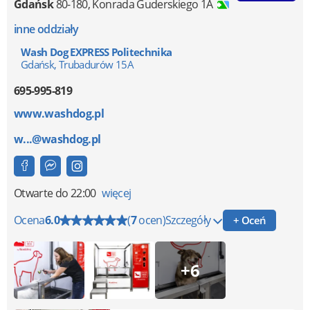
Gdańsk
80-180
,
Konrada Guderskiego 1A
inne oddziały
Wash Dog EXPRESS Politechnika
Gdańsk, Trubadurów 15A
695-995-819
www.washdog.pl
w...@washdog.pl
Otwarte
do 22:00
więcej
Ocena
6.0
(
7
ocen)
Szczegóły
+ Oceń
+6