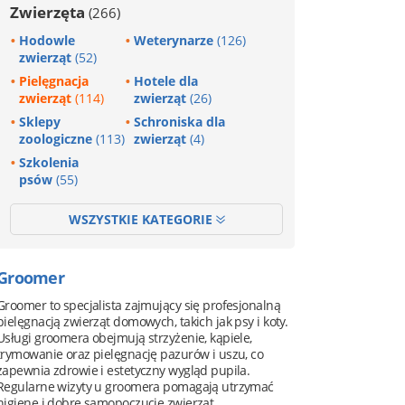
Zwierzęta
(266)
Hodowle
Weterynarze
(126)
zwierząt
(52)
Pielęgnacja
Hotele dla
zwierząt
(114)
zwierząt
(26)
Sklepy
Schroniska dla
zoologiczne
(113)
zwierząt
(4)
Szkolenia
psów
(55)
WSZYSTKIE KATEGORIE
Groomer
Groomer to specjalista zajmujący się profesjonalną
pielęgnacją zwierząt domowych, takich jak psy i koty.
Usługi groomera obejmują strzyżenie, kąpiele,
trymowanie oraz pielęgnację pazurów i uszu, co
zapewnia zdrowie i estetyczny wygląd pupila.
Regularne wizyty u groomera pomagają utrzymać
higienę i dobre samopoczucie zwierząt