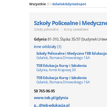
Wszystkie
(51)
Gdańsk
Gdynia
Sopot
Szkoły Policealne i Medyczn
|
Szkoły policealne
Kursy zawodowe
Gdynia
81-310
,
Śląska 35/37
(budynek Uniwe
inne oddziały
(3)
Szkoły Policealne i Medyczne TEB Edukacja
Gdańsk, Romana Dmowskiego 16A
TEB Edukacja Kursy i Szkolenia
Gdynia, Armii Krajowej 30
TEB Edukacja Kursy i Szkolenia
Gdańsk, Romana Dmowskiego 16A
58 765-96-95
www.teb.pl/gdynia
g...@teb-edukacja.pl