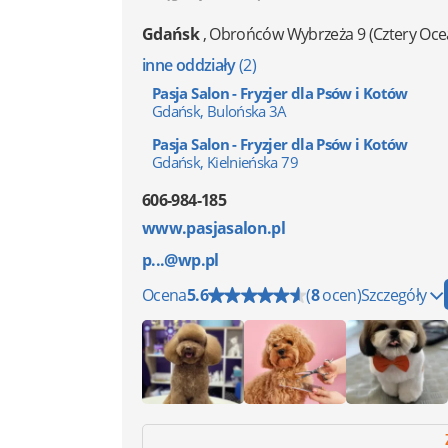
Gdańsk
,
Obrońców Wybrzeża 9
(Cztery Oce
inne oddziały
(2)
Pasja Salon - Fryzjer dla Psów i Kotów
Gdańsk, Bulońska 3A
Pasja Salon - Fryzjer dla Psów i Kotów
Gdańsk, Kielnieńska 79
606-984-185
www.pasjasalon.pl
p...@wp.pl
Ocena
5.6
(
8
ocen)
Szczegóły