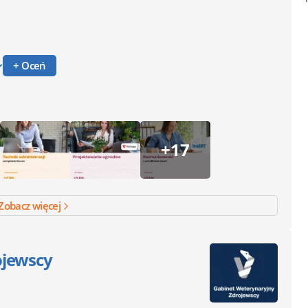
+ Oceń
+17
Zobacz więcej
ojewscy