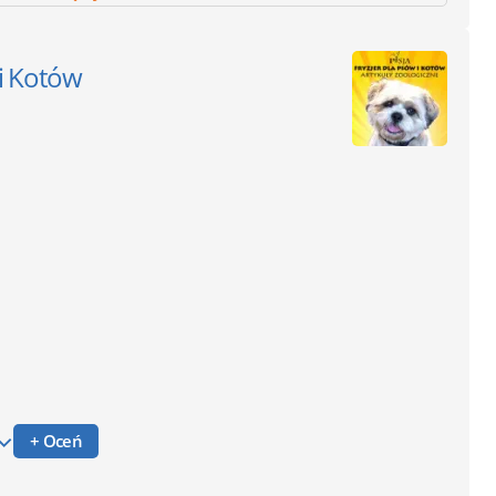
 i Kotów
+ Oceń