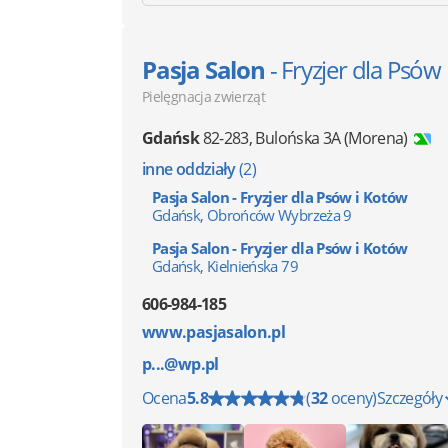
Pasja Salon
- Fryzjer dla Psów
Pielęgnacja zwierząt
Gdańsk
82-283
,
Bulońska 3A
(Morena)
inne oddziały
(2)
Pasja Salon - Fryzjer dla Psów i Kotów
Gdańsk, Obrońców Wybrzeża 9
Pasja Salon - Fryzjer dla Psów i Kotów
Gdańsk, Kielnieńska 79
606-984-185
www.pasjasalon.pl
p...@wp.pl
Ocena
5.8
(
32
oceny)
Szczegóły