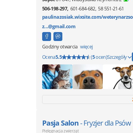
506-198-297
601-684-682
58 551-21-61
paulinazosiak.wixsite.com/weterynarzso
z...@gmail.com
Godziny otwarcia
więcej
Ocena
5.5
(
5
ocen)
Szczegóły
Pasja Salon
- Fryzjer dla Psów
Pielęgnacja zwierząt