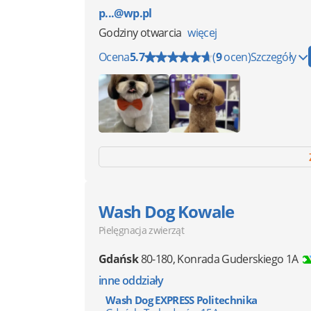
p...@wp.pl
Godziny otwarcia
więcej
Ocena
5.7
(
9
ocen)
Szczegóły
Wash Dog Kowale
Pielęgnacja zwierząt
Gdańsk
80-180
,
Konrada Guderskiego 1A
inne oddziały
Wash Dog EXPRESS Politechnika