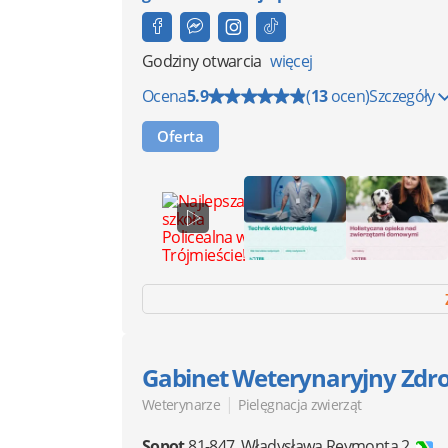
Godziny otwarcia
więcej
Ocena
5.9
(
13
ocen)
Szczegóły
Oferta
Gabinet Weterynaryjny Zdr
|
Weterynarze
Pielęgnacja zwierząt
Sopot
81-847
,
Władysława Reymonta 2