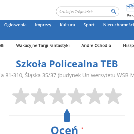
Kin
Ogłoszenia
Imprezy
Kultura
Sport
Nieruchomości
lli
Wakacyjne Targi Fantastyki
André Ochodlo
Hiszp
Szkoła Policealna TEB
ia
81-310
,
Śląska 35/37
(budynek Uniwersytetu WSB M
Oceń
*