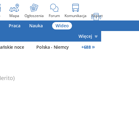
o
Mapa
Ogłoszenia
Forum
Komunikacja
Raport
Praca
Nauka
Wideo
Więcej
»
ańskie noce
Polska - Niemcy
+
688
erito)