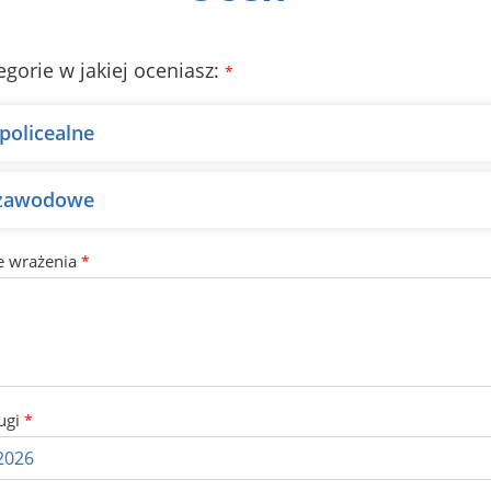
egorie w jakiej oceniasz:
*
policealne
 zawodowe
e wrażenia
*
ugi
*