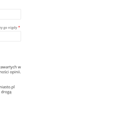
*
zy go nigdy
zawartych w
ości opinii.
iasto.pl
e drogą