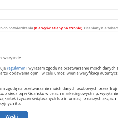
ko do potwierdzenia
(nie wyświetlany na stronie)
. Oceniany nie zobac
z wszystkie
tuję
regulamin
i wyrażam zgodę na przetwarzanie moich danych 
arzu dodawania opinii w celu umożliwienia weryfikacji autentyczn
m zgodę na przetwarzanie moich danych osobowych przez Trojm
o.o. z siedzibą w Gdańsku w celach marketingowych np. wysyłani
ą kartek i życzeń świątecznych lub informacji o naszych akcjach
yjnych itp.
Wyślij