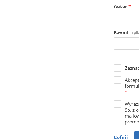
Autor
*
E-mail
Tyl
Zaznac
Akcep
formul
*
Wyraża
Sp. z 
mailow
promoc
Cofnij