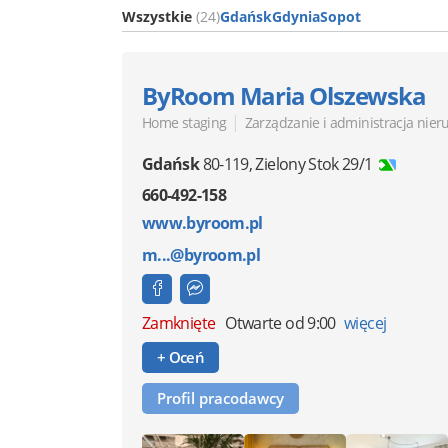
Wszystkie
(24)
Gdańsk
Gdynia
Sopot
ByRoom Maria Olszewska
|
Home staging
Zarządzanie i administracja nie
Gdańsk
80-119
,
Zielony Stok 29/1
660-492-158
www.byroom.pl
m...@byroom.pl
Zamknięte
Otwarte od 9:00
więcej
+ Oceń
Profil pracodawcy