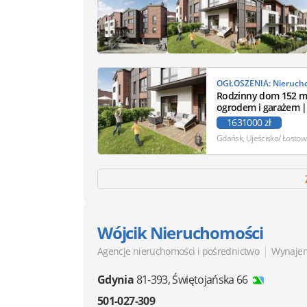
Rodzinny dom 152 m
ogrodem i garażem |
Start inwestycji
1631000 zł
Gdańsk, Ujeścisko/ Łostow
Wójcik Nieruchomości
|
Agencje nieruchomości i pośrednictwo
Wynaje
Gdynia
81-393
,
Świętojańska 66
501-027-309