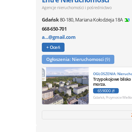
Agencje nieruchomości i pośrednictwo
Gdańsk
80-180
,
Mariana Kołodzieja 18A
668-650-701
a...@gmail.com
+ Oceń
Ogłoszenia: Nieruchomosci
(9)
Trzypokojowe blisko
morza.
659000 zł
Gdańsk, Przymorze Wielki