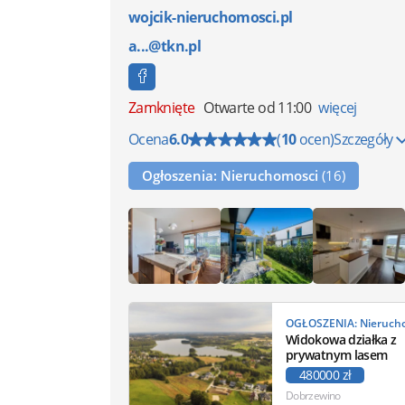
wojcik-nieruchomosci.pl
a...@tkn.pl
Zamknięte
Otwarte od 11:00
więcej
Ocena
6.0
(
10
ocen)
Szczegóły
Ogłoszenia: Nieruchomosci
(16)
Widokowa działka z
prywatnym lasem
480000 zł
Dobrzewino