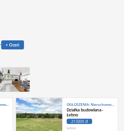
+ Oceń
OGŁOSZENIA: Nieruchomości
OGŁOSZENIA: Nieruchomości
Działka budowlana -
Łebno
213200 zł
Łebno