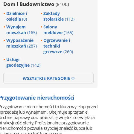
Dom i Budownictwo
(8100)
Dzielnice i
Zakłady
osiedla
(0)
stolarskie
(113)
Wynajem
Salony
mieszkań
(165)
meblowe
(165)
Wyposażenie
Ogrzewanie i
mieszkań
(287)
techniki
grzewcze
(260)
Usługi
geodezyjne
(142)
WSZYSTKIE KATEGORIE
Przygotowanie nieruchomości
Przygotowanie nieruchomości to kluczowy etap przed
sprzedażą lub wynajmem. Obejmuje sprzątanie,
drobne naprawy oraz aranżację wnętrz, co zwiększa
atrakcyjność oferty. Profesjonalne przygotowanie
nieruchomości pozwala szybciej znaleźć kupca lub
najemcę oraz uzyskać lepszą cenę