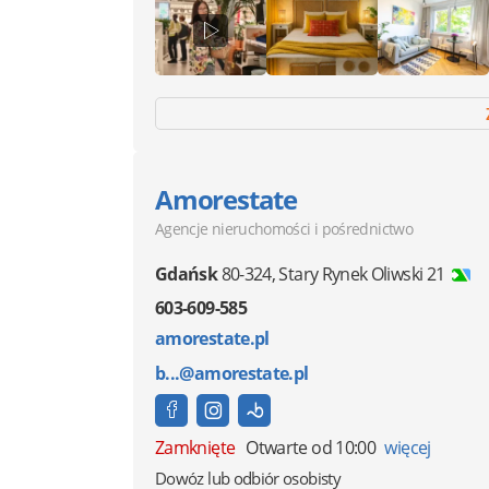
Amorestate
Agencje nieruchomości i pośrednictwo
Gdańsk
80-324
,
Stary Rynek Oliwski 21
603-609-585
amorestate.pl
b...@amorestate.pl
Zamknięte
Otwarte od 10:00
więcej
Dowóz lub odbiór osobisty