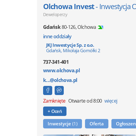
Olchowa Invest
- Inwestycja 
Deweloperzy
Gdańsk
80-126
,
Olchowa
inne oddziały
JKJ Inwestycje Sp. z o.o.
Gdańsk, Mikołaja Gomółki 2
737-341-401
www.olchova.pl
k...@olchova.pl
Zamknięte
Otwarte od 8:00
więcej
+ Oceń
Inwestycje
(1)
Oferta
Ogłosze