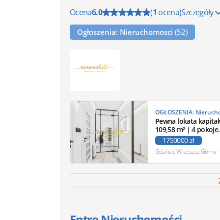
Ocena
6.0
(
1
ocena)
Szczegóły
Ogłoszenia: Nieruchomosci
(52)
Pewna lokata kapitał
109,58 m² | 4 pokoje
Gdańsk
1750000 zł
Gdańsk, Wrzeszcz Górny
Entre Nieruchomości