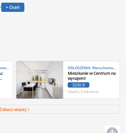
+ Oceń
OGŁOSZENIA: Nieruchomości
OGŁOSZENIA: Nieruchomości
u:
Mieszkanie w Centrum na
wynajem!
3200 zł
Gdańsk, Śródmieście
Zobacz więcej