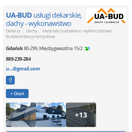
UA-BUD
usługi dekarskie,
dachy - wykonawstwo
|
|
|
Dekarze
Dachy
Materiały budowlane i wykończeniowe
Budownictwo przemysłowe
Gdańsk
80-299
,
Międzygwiezdna 15/2
889-239-284
u...@gmail.com
+ Oceń
+13