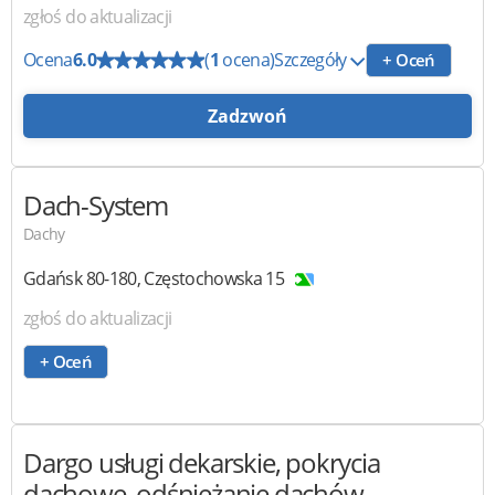
zgłoś do aktualizacji
Ocena
6.0
(
1
ocena)
Szczegóły
+ Oceń
Zadzwoń
Dach-System
Dachy
Gdańsk
80-180
,
Częstochowska 15
zgłoś do aktualizacji
+ Oceń
Dargo
usługi dekarskie, pokrycia
dachowe, odśnieżanie dachów