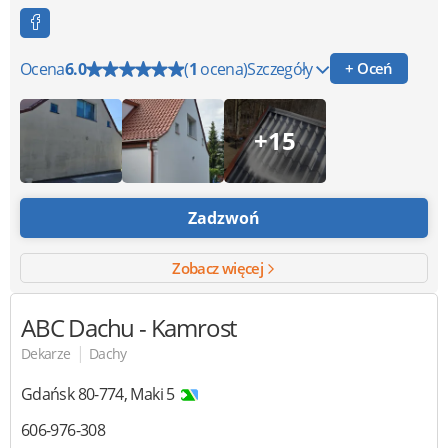
Ocena
6.0
(
1
ocena)
Szczegóły
+ Oceń
+15
Zadzwoń
Zobacz więcej
ABC Dachu
- Kamrost
|
Dekarze
Dachy
Gdańsk
80-774
,
Maki 5
606-976-308