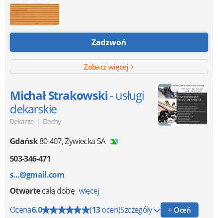
Zadzwoń
Zobacz więcej
Michał Strakowski
- usługi
dekarskie
|
Dekarze
Dachy
Gdańsk
80-407
,
Żywiecka 5A
503-346-471
s...@gmail.com
Otwarte
całą dobę
więcej
Ocena
6.0
(
13
ocen)
Szczegóły
+ Oceń