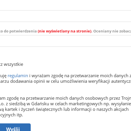
ko do potwierdzenia
(nie wyświetlany na stronie)
. Oceniany nie zobac
z wszystkie
tuję
regulamin
i wyrażam zgodę na przetwarzanie moich danych 
arzu dodawania opinii w celu umożliwienia weryfikacji autentyczn
m zgodę na przetwarzanie moich danych osobowych przez Trojm
o.o. z siedzibą w Gdańsku w celach marketingowych np. wysyłani
ą kartek i życzeń świątecznych lub informacji o naszych akcjach
yjnych itp.
Wyślij