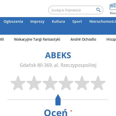
Kin
Ogłoszenia
Imprezy
Kultura
Sport
Nieruchomości
lli
Wakacyjne Targi Fantastyki
André Ochodlo
Hiszp
ABEKS
Gdańsk
80-369
,
al. Rzeczypospolitej
Oceń
*