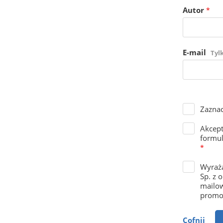
Autor
*
E-mail
Tyl
Zaznac
Akcep
formul
*
Wyraża
Sp. z 
mailow
promoc
Cofnij