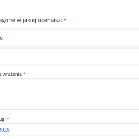
egorie w jakiej oceniasz:
*
e
e wrażenia
*
ugi
*