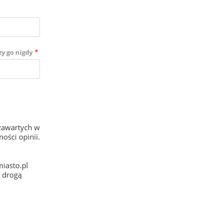
*
zy go nigdy
zawartych w
ości opinii.
iasto.pl
e drogą