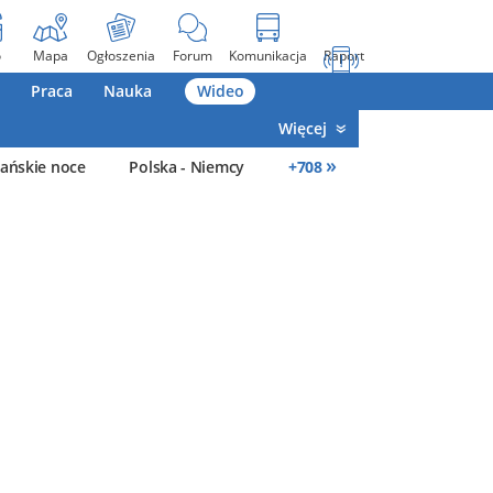
o
Mapa
Ogłoszenia
Forum
Komunikacja
Raport
Praca
Nauka
Wideo
Więcej
»
ańskie noce
Polska - Niemcy
+
708