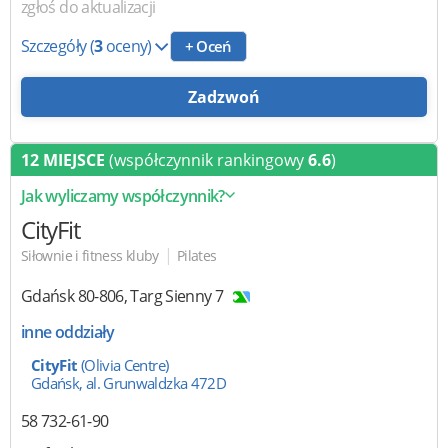
zgłoś do aktualizacji
Szczegóły
(
3
oceny)
+ Oceń
Zadzwoń
12 MIEJSCE
(współczynnik rankingowy
6.6
)
Jak wyliczamy współczynnik?
CityFit
|
Siłownie i fitness kluby
Pilates
Gdańsk
80-806
,
Targ Sienny 7
inne oddziały
CityFit
(Olivia Centre)
Gdańsk, al. Grunwaldzka 472D
58 732-61-90