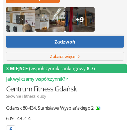
+9
Zadzwoń
Zobacz więcej
3 MIEJSCE
(współczynnik rankingowy
8.7
)
Jak wyliczamy współczynnik?
Centrum Fitness Gdańsk
Siłownie i fitness kluby
Gdańsk
80-434
,
Stanisława Wyspiańskiego 2
609-149-214