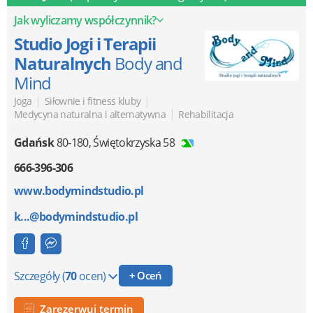
Jak wyliczamy współczynnik?
Studio Jogi i Terapii
Naturalnych
Body and
Mind
|
|
Joga
Siłownie i fitness kluby
|
Medycyna naturalna i alternatywna
Rehabilitacja
Gdańsk
80-180
,
Świętokrzyska 58
666-396-306
www.bodymindstudio.pl
k...@bodymindstudio.pl
Szczegóły
(
70
ocen)
+ Oceń
Zarezerwuj termin