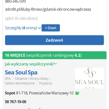
880-345-599
zdrofit.pl/kluby-fitness/gdansk-obroncow-wybrzeza
zgłoś do aktualizacji
Szczegóły
(
4
oceny)
+ Oceń
Zadzwoń
16 MIEJSCE
(współczynnik rankingowy
6.2
)
Jak wyliczamy współczynnik?
Sea Soul Spa
|
|
SPA
Siłownie i fitness kluby
|
Salony kosmetyczne
Fryzjerzy
Sopot
81-718
,
Powstańców Warszawy 10
58 767-19-00