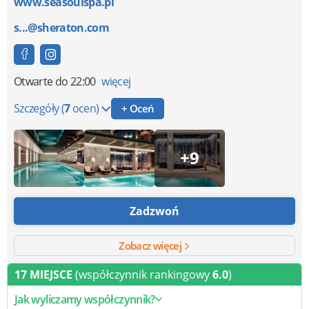
www.seasoulspa.pl
s...@sheraton.com
Otwarte
do 22:00
więcej
Szczegóły
(
7
ocen)
+ Oceń
+9
Zadzwoń
Zobacz więcej
17 MIEJSCE
(współczynnik rankingowy
6.0
)
Jak wyliczamy współczynnik?