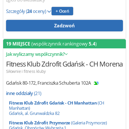
Szczegóły
(
24
oceny)
+ Oceń
Zadzwoń
19 MIEJSCE
(współczynnik rankingowy
5.4
)
Jak wyliczamy współczynnik?
Fitness Klub Zdrofit
Gdańsk - CH Morena
Siłownie i fitness kluby
Gdańsk
80-172
,
Franciszka Schuberta 102A
inne oddziały
(21)
Fitness Klub Zdrofit Gdańsk - CH Manhattan
(CH
Manhattan)
Gdańsk, al. Grunwaldzka 82
Fitness Klub Zdrofit Przymorze
(Galeria Przymorze)
Gdańsk, Obrońców Wybrzeża 1