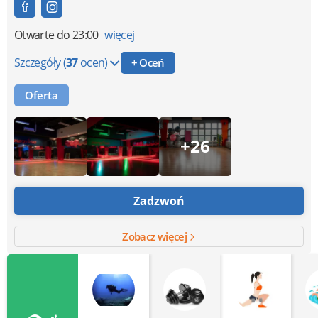
Otwarte
do 23:00
więcej
Szczegóły
(
37
ocen)
+ Oceń
Oferta
+26
Zadzwoń
Zobacz więcej