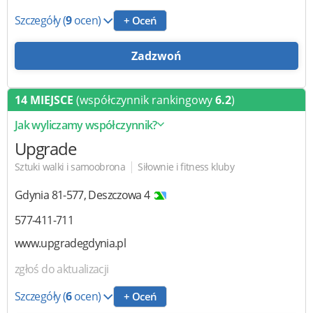
Szczegóły
(
9
ocen)
+ Oceń
Zadzwoń
14 MIEJSCE
(współczynnik rankingowy
6.2
)
Jak wyliczamy współczynnik?
Upgrade
|
Sztuki walki i samoobrona
Siłownie i fitness kluby
Gdynia
81-577
,
Deszczowa 4
577-411-711
www.upgradegdynia.pl
zgłoś do aktualizacji
Szczegóły
(
6
ocen)
+ Oceń