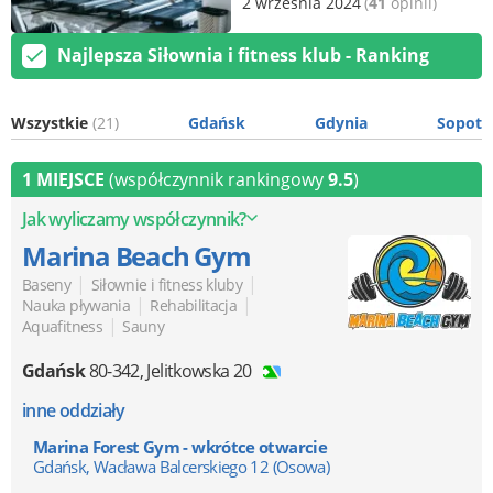
2 września 2024
(
41
opinii)
Najlepsza Siłownia i fitness klub - Ranking
Wszystkie
(21)
Gdańsk
Gdynia
Sopot
1 MIEJSCE
(współczynnik rankingowy
9.5
)
Jak wyliczamy współczynnik?
Marina Beach Gym
|
|
Baseny
Siłownie i fitness kluby
|
|
Nauka pływania
Rehabilitacja
|
Aquafitness
Sauny
Gdańsk
80-342
,
Jelitkowska 20
inne oddziały
Marina Forest Gym - wkrótce otwarcie
Gdańsk, Wacława Balcerskiego 12 (Osowa)