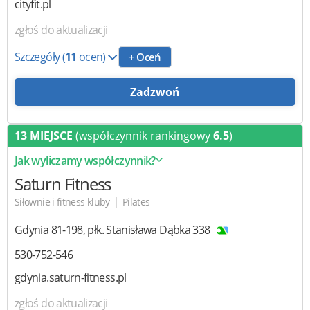
cityfit.pl
zgłoś do aktualizacji
Szczegóły
(
11
ocen)
+ Oceń
Zadzwoń
13 MIEJSCE
(współczynnik rankingowy
6.5
)
Jak wyliczamy współczynnik?
Saturn Fitness
|
Siłownie i fitness kluby
Pilates
Gdynia
81-198
,
płk. Stanisława Dąbka 338
530-752-546
gdynia.saturn-fitness.pl
zgłoś do aktualizacji