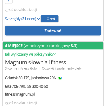
zgłoś do aktualizacji
Szczegóły
(
21
ocen)
+ Oceń
Zadzwoń
4 MIEJSCE
(współczynnik rankingowy
8.3
)
Jak wyliczamy współczynnik?
Magnum
siłownia i fitness
|
Siłownie i fitness kluby
Odżywki i suplementy diety
Gdańsk
80-175
,
Jabłoniowa 29A
693-706-799
58 300-40-50
fitnessmagnum.pl
zgłoś do aktualizacji