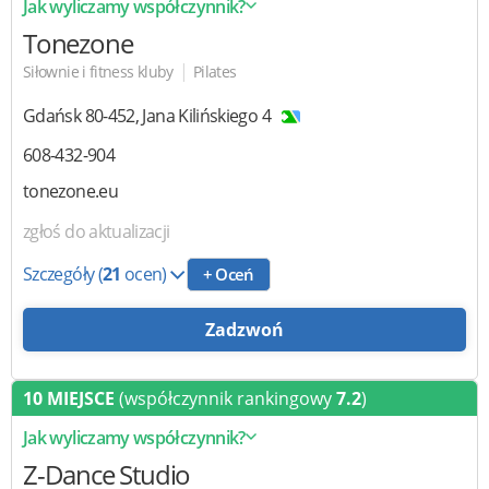
Jak wyliczamy współczynnik?
Tonezone
|
Siłownie i fitness kluby
Pilates
Gdańsk
80-452
,
Jana Kilińskiego 4
608-432-904
tonezone.eu
zgłoś do aktualizacji
Szczegóły
(
21
ocen)
+ Oceń
Zadzwoń
10 MIEJSCE
(współczynnik rankingowy
7.2
)
Jak wyliczamy współczynnik?
Z-Dance Studio