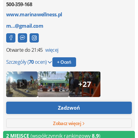
500-359-168
www.marinawellness.pl
m...@gmail.com
Otwarte
do 21:45
więcej
Szczegóły
(
70
ocen)
+ Oceń
+27
Zadzwoń
Zobacz więcej
2 MIEJSCE
(współczynnik rankingowy
8.9
)