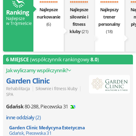
Najlepsze
Najlepsze
Najlepszy
Na
Ranking
nurkowanie
siłownie i
trener
n
Najlepsze
w Trójmieście
(6)
fitness
personalny
pł
kluby
(21)
(18)
6 MIEJSCE
(współczynnik rankingowy
8.0
)
Jak wyliczamy współczynnik?
Garden Clinic
|
|
Rehabilitacja
Siłownie i fitness kluby
SPA
Gdańsk
80-288
,
Piecewska 31
inne oddziały
(2)
Garden Clinic Medycyna Estetyczna
Gdańsk, Piecewska 31