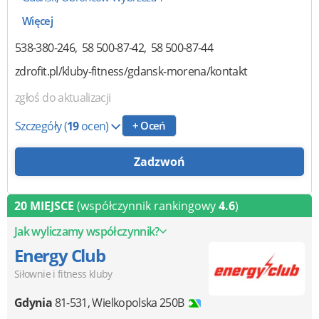
Więcej
538-380-246
58 500-87-42
58 500-87-44
zdrofit.pl/kluby-fitness/gdansk-morena/kontakt
zgłoś do aktualizacji
Szczegóły
(
19
ocen)
+ Oceń
Zadzwoń
20 MIEJSCE
(współczynnik rankingowy
4.6
)
Jak wyliczamy współczynnik?
Energy Club
Siłownie i fitness kluby
Gdynia
81-531
,
Wielkopolska 250B