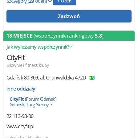
Szczegóły
(
29
ocen)
+ Oceń
Zadzwoń
18 MIEJSCE
(współczynnik rankingowy
5.8
)
Jak wyliczamy współczynnik?
CityFit
Siłownie i fitness kluby
Gdańsk
80-309
,
al. Grunwaldzka 472D
inne oddziały
CityFit
(Forum Gdańsk)
Gdańsk, Targ Sienny 7
22 113-93-00
www.cityfit.pl
zgłoś do aktualizacji