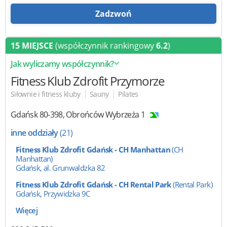
Zadzwoń
15 MIEJSCE
(współczynnik rankingowy
6.2
)
Jak wyliczamy współczynnik?
Fitness Klub Zdrofit
Przymorze
|
|
Siłownie i fitness kluby
Sauny
Pilates
Gdańsk
80-398
,
Obrońców Wybrzeża 1
inne oddziały
(21)
Fitness Klub Zdrofit Gdańsk - CH Manhattan
(CH
Manhattan)
Gdańsk, al. Grunwaldzka 82
Fitness Klub Zdrofit Gdańsk - CH Rental Park
(Rental Park)
Gdańsk, Przywidzka 9C
Więcej