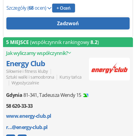
Szczegóły
(
68
ocen)
+ Oceń
Zadzwoń
5 MIEJSCE
(współczynnik rankingowy
8.2
)
Jak wyliczamy współczynnik?
Energy Club
|
Siłownie i fitness kluby
|
Sztuki walki i samoobrona
Kursy tańca
|
Wypożyczalnie
Gdynia
81-341
,
Tadeusza Wendy 15
58 620-33-33
www.energy-club.pl
r...@energy-club.pl