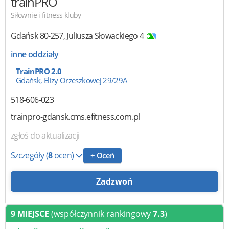
trainPRO
Siłownie i fitness kluby
Gdańsk
80-257
,
Juliusza Słowackiego 4
inne oddziały
TrainPRO 2.0
Gdańsk, Elizy Orzeszkowej 29/29A
518-606-023
trainpro-gdansk.cms.efitness.com.pl
zgłoś do aktualizacji
Szczegóły
(
8
ocen)
+ Oceń
Zadzwoń
9 MIEJSCE
(współczynnik rankingowy
7.3
)