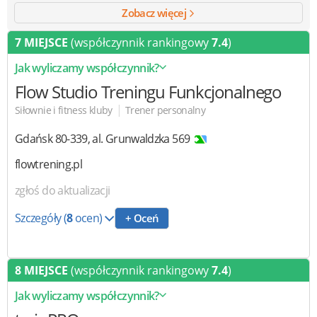
Zobacz więcej
7 MIEJSCE
(współczynnik rankingowy
7.4
)
Jak wyliczamy współczynnik?
Flow
Studio Treningu Funkcjonalnego
|
Siłownie i fitness kluby
Trener personalny
Gdańsk
80-339
,
al. Grunwaldzka 569
flowtrening.pl
zgłoś do aktualizacji
Szczegóły
(
8
ocen)
+ Oceń
8 MIEJSCE
(współczynnik rankingowy
7.4
)
Jak wyliczamy współczynnik?