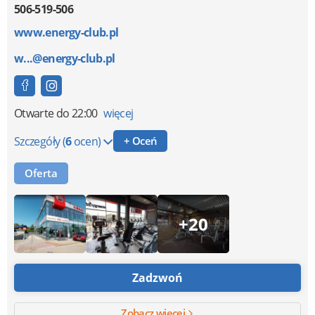
506-519-506
www.energy-club.pl
w...@energy-club.pl
Otwarte
do 22:00
więcej
Szczegóły
(
6
ocen)
+ Oceń
Oferta
+20
Zadzwoń
Zobacz więcej