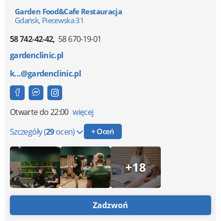
Garden Food&Cafe Restauracja
Gdańsk, Piecewska 31
58 742-42-42
58 670-19-01
gardenclinic.pl
k...@gardenclinic.pl
Otwarte
do 22:00
więcej
Szczegóły
(
29
ocen)
+ Oceń
+18
Zadzwoń