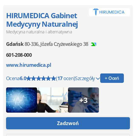
HIRUMEDICA Gabinet
Medycyny Naturalnej
Medycyna naturalna i alternatywna
Gdańsk
80-336
,
Józefa Czyżewskiego 38
601-208-000
www.hirumedica.pl
Ocena
6.0
(
17
ocen)
Szczegóły
+ Oceń
+3
Zadzwoń