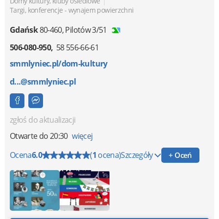
|
Domy kultury, kluby osiedlowe
Targi, konferencje - wynajem powierzchni
Gdańsk
80-460
,
Pilotów 3/51
506-080-950
58 556-66-61
smmlyniec.pl/dom-kultury
d...@smmlyniec.pl
zgłoś do aktualizacji
Otwarte
do 20:30
więcej
Ocena
6.0
(
1
ocena)
Szczegóły
+ Oceń