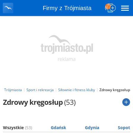
Firmy z Trójmiasta
 z Trójmiasta
Sport i rekreacja
Siłownie i fitness kluby
Zdrowy kręgosłup
Zdrowy kręgosłup
(53)
Wszystkie
(53)
Gdańsk
Gdynia
Sopot