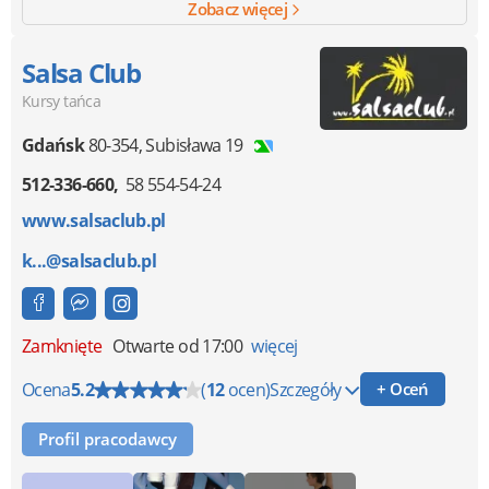
Zobacz więcej
Salsa Club
Kursy tańca
Gdańsk
80-354
,
Subisława 19
512-336-660
58 554-54-24
www.salsaclub.pl
k...@salsaclub.pl
Zamknięte
Otwarte od 17:00
więcej
Ocena
5.2
(
12
ocen)
Szczegóły
+ Oceń
Profil pracodawcy