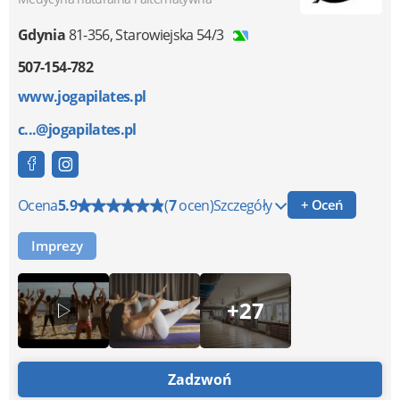
Gdynia
81-356
,
Starowiejska 54/3
507-154-782
www.jogapilates.pl
c...@jogapilates.pl
Ocena
5.9
(
7
ocen)
Szczegóły
+ Oceń
Imprezy
+27
Zadzwoń