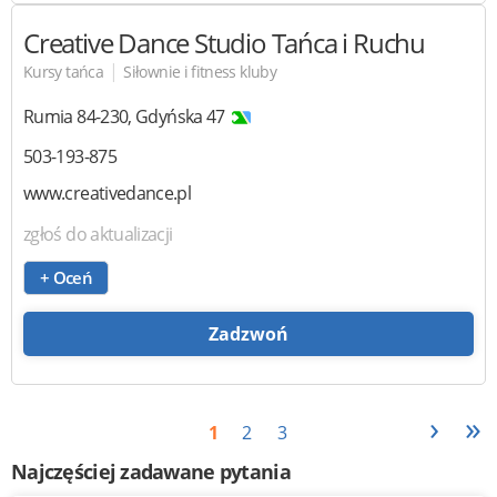
Creative Dance
Studio Tańca i Ruchu
|
Kursy tańca
Siłownie i fitness kluby
Rumia
84-230
,
Gdyńska 47
503-193-875
www.creativedance.pl
zgłoś do aktualizacji
+ Oceń
Zadzwoń
›
»
1
2
3
Najczęściej zadawane pytania