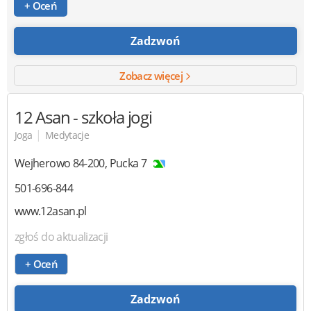
+ Oceń
Zadzwoń
Zobacz więcej
12 Asan
- szkoła jogi
|
Joga
Medytacje
Wejherowo
84-200
,
Pucka 7
501-696-844
www.12asan.pl
zgłoś do aktualizacji
+ Oceń
Zadzwoń