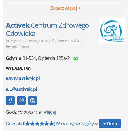
Zobacz więcej
Activek
Centrum Zdrowego
Człowieka
|
|
Integracja sensoryczna
Salony masażu
Rehabilitacja
Gdynia
81-534
,
Olgierda 125a/2
501-546-150
www.activek.pl
e...@activek.pl
Godziny otwarcia
więcej
Ocena
6.0
(
22
oceny)
Szczegóły
+ Oceń