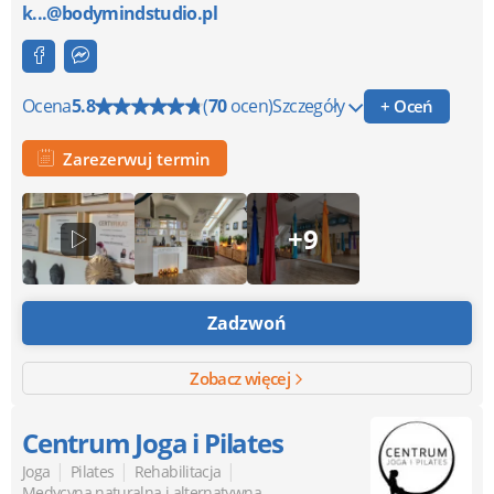
k...@bodymindstudio.pl
Ocena
5.8
(
70
ocen)
Szczegóły
+ Oceń
Zarezerwuj termin
+9
Zadzwoń
Zobacz więcej
Centrum Joga i Pilates
|
|
|
Joga
Pilates
Rehabilitacja
Medycyna naturalna i alternatywna