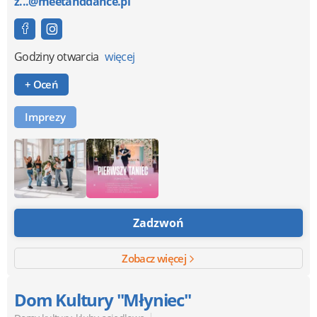
z...@meetanddance.pl
Godziny otwarcia
więcej
+ Oceń
Imprezy
Zadzwoń
Zobacz więcej
Dom Kultury "Młyniec"