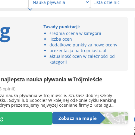
Zasady punktacji:
średnia ocena w kategorii
liczba ocen
dodatkowe punkty za nowe oceny
prezentacja na trojmiasto.pl
aktualność ocen w zależności od
kategorii
 najlepsza nauka pływania w Trójmieście
6
opinii)
sza nauka pływania w Trójmieście. Szukasz dobrej szkoły
ku, Gdyni lub Sopocie? W kolejnej odsłonie cyklu Ranking
tórym prezentujemy najwyżej oceniane firmy z Katalogu
rzygotowaliśmy zestawienie najlepszych w kategorii nauka
ieście. 27 marca 2026 r. zostaną opublikowani najlepsi
ng
Zobacz na mapie
i w Trójmieście.