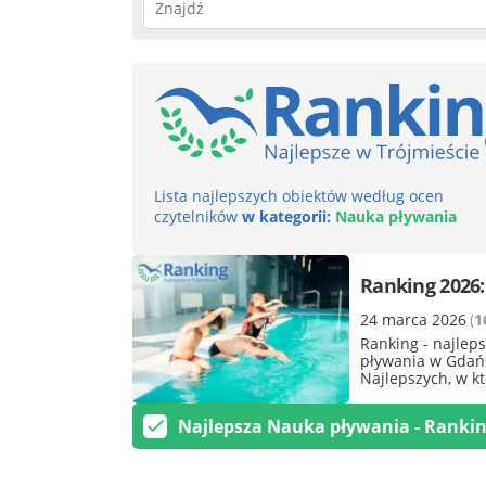
Lista najlepszych obiektów według ocen
czytelników
w kategorii:
Nauka pływania
Ranking 2026:
24 marca 2026
(
1
Ranking - najlep
pływania w Gdańs
Najlepszych, w k
Trojmiasto.pl, p
pływania w Trójm
Najlepsza Nauka pływania - Ranki
doradcy kredytow