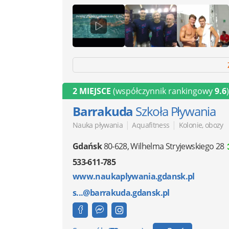
2 MIEJSCE
(współczynnik rankingowy
9.6
)
Barrakuda
Szkoła Pływania
|
|
Nauka pływania
Aquafitness
Kolonie, obozy
Gdańsk
80-628
,
Wilhelma Stryjewskiego 28
533-611-785
www.naukaplywania.gdansk.pl
s...@barrakuda.gdansk.pl