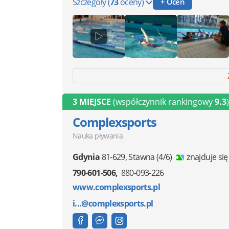
Szczegóły
(
73
oceny)
+ Oceń
3 MIEJSCE
(współczynnik rankingowy
9.3
)
Complexsports
Nauka pływania
Gdynia
81-629
,
Stawna
(4/6)
znajduje si
790-601-506
880-093-226
www.complexsports.pl
i...@complexsports.pl