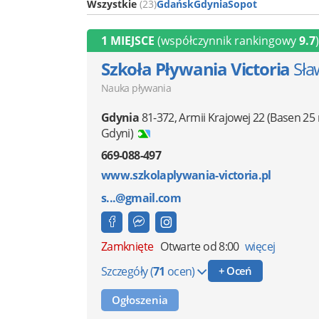
Wszystkie
(23)
Gdańsk
Gdynia
Sopot
1 MIEJSCE
(współczynnik rankingowy
9.7
)
Szkoła Pływania Victoria
Sła
Nauka pływania
Gdynia
81-372
,
Armii Krajowej 22
(Basen 25
Gdyni)
669-088-497
www.szkolaplywania-victoria.pl
s...@gmail.com
Zamknięte
Otwarte od 8:00
więcej
Szczegóły
(
71
ocen)
+ Oceń
Ogłoszenia