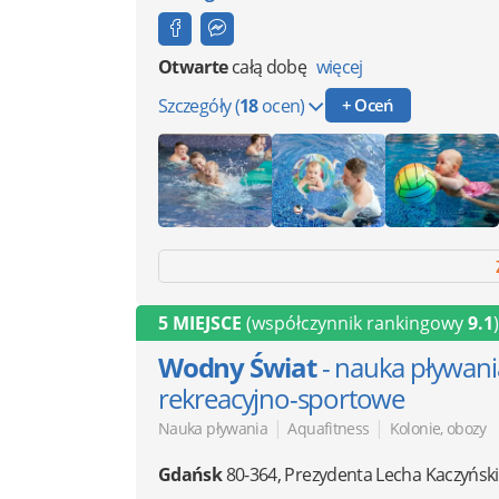
Otwarte
całą dobę
więcej
Szczegóły
(
18
ocen)
+ Oceń
5 MIEJSCE
(współczynnik rankingowy
9.1
)
Wodny Świat
- nauka pływani
rekreacyjno-sportowe
|
|
Nauka pływania
Aquafitness
Kolonie, obozy
Gdańsk
80-364
,
Prezydenta Lecha Kaczyńsk