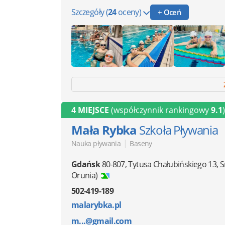
Szczegóły
(
24
oceny)
+ Oceń
4 MIEJSCE
(współczynnik rankingowy
9.1
)
Mała Rybka
Szkoła Pływania
|
Nauka pływania
Baseny
Gdańsk
80-807
,
Tytusa Chałubińskiego 13, 
Orunia)
502-419-189
malarybka.pl
m...@gmail.com