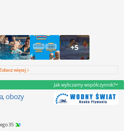
+5
Zobacz więcej
Jak wyliczamy współczynnik?
a, obozy
iego 35