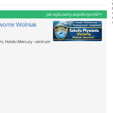
Jak wyliczamy współczynnik?
womir Wolniak
 m, Hotelu Mercury - centrum