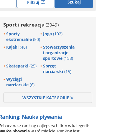
Szukaj
Filtruj
Sport i rekreacja
(2049)
Sporty
Joga
(102)
ekstremalne
(50)
Kajaki
(48)
Stowarzyszenia
i organizacje
sportowe
(158)
Skateparki
(25)
Sprzęt
narciarski
(15)
Wyciągi
narciarskie
(6)
WSZYSTKIE KATEGORIE
Ranking: Nauka pływania
Zobacz nasz ranking najlepszych firm w kategorii:
Nauka pływania
w Trójmieście. Ranking jest