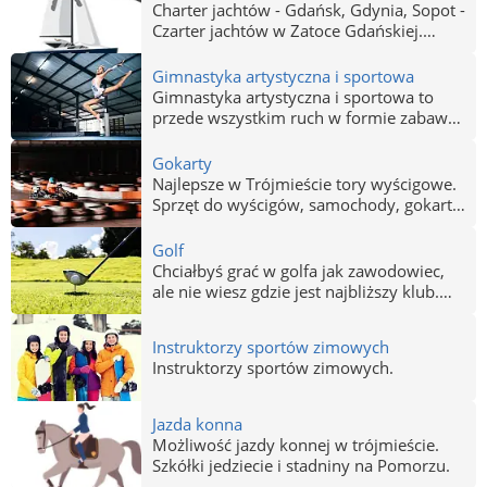
Zapoznaj się z ofertą firm z Gdańska
Charter jachtów - Gdańsk, Gdynia, Sopot -
Gdyni i Sopotu wypożyczających
Czarter jachtów w Zatoce Gdańskiej.
jednostki motorowe i żaglowe wraz z
Podróż luksusowym jachtem to dla
obsadą.
niejednej osoby spełnienie marzeń! Może
Gimnastyka artystyczna i sportowa
warto skusić się na czarter lub wynajęcie
Gimnastyka artystyczna i sportowa to
jachtu albo łodzi? Sprawdź oferty
przede wszystkim ruch w formie zabawy.
wynajmu i czarteru jachtów w
A przy okazji zajęcia dzięki którym
Trójmieście.
poprawisz koordynację. Zajęcia dla
Gokarty
małych i dużych w Gdańsku, Gdyni i
Najlepsze w Trójmieście tory wyścigowe.
Sopocie.
Sprzęt do wyścigów, samochody, gokarty.
Sprawdź, gdzie ścigać się tanio i
bezpiecznie. Gokarty Gdańsk, Gdynia,
Golf
Sopot - Gokarty Trójmiasto.
Chciałbyś grać w golfa jak zawodowiec,
ale nie wiesz gdzie jest najbliższy klub.
Sprawdź gdzie i za ile zagrasz w
Trójmieście. Kursy dla początkujących,
Instruktorzy sportów zimowych
kije do gry, pola golfowe, profesjonalne
Instruktorzy sportów zimowych.
obuwie do gry.
Jazda konna
Możliwość jazdy konnej w trójmieście.
Szkółki jedziecie i stadniny na Pomorzu.