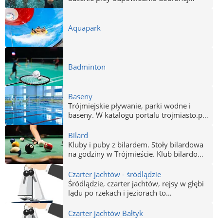
muzyce i pod okiem profesjonalnych
instruktorów, jesteś we właściwym
miejsu. W tej kategorii znajdziesz firmy,
Aquapark
które oferują zajęcia umożliwiające
modelowanie sylwetki, utratę zbędnych
kilogramów, wzmocnienie mięśni i relaks.
Badminton
Baseny
Trójmiejskie pływanie, parki wodne i
baseny. W katalogu portalu trojmiasto.pl
baseny i Aquaparki w Gdańsku, Gdyni i
Sopocie. Basen, pływalnia Gdańsk,
Bilard
Gdynia, Sopot - Baseny Trójmiasto.
Kluby i puby z bilardem. Stoły bilardowa
na godziny w Trójmieście. Klub bilardowy
- Gdańsk, Gdynia, Sopot.
Czarter jachtów - śródlądzie
Śródlądzie, czarter jachtów, rejsy w głębi
lądu po rzekach i jeziorach to
niezapomniane doznania podczas imprez
okolicznościowych i integracyjnych.
Czarter jachtów Bałtyk