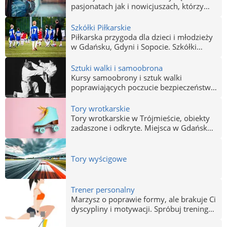
popularyzację różnych dyscyplin
pasjonatach jak i nowicjuszach, którzy
sportowych. Związki sportowe, których
przygodę ze strzelaniem dopiero
celem jest integracja fanów jednej
zaczynają. Broń różnego kalibru,
Szkółki Piłkarskie
dziedziny sportowej w Gdańsku, Gdyni i
instruktorzy, tarcze strzeleckie. Strzelnica
Piłkarska przygoda dla dzieci i młodzieży
w Sopocie.
w Gdańsku, Gdyni i Sopocie.
w Gdańsku, Gdyni i Sopocie. Szkółki
piłkarskie dla najmłodszych i sekcje dla
młodzieży o różnym stopniu
Sztuki walki i samoobrona
zaawansowania. Dołącz do młodzików
Kursy samoobrony i sztuk walki
Lechii Gdańsk i Arki Gdynia, lub
poprawiających poczucie bezpieczeństwa.
rozpocznij treningi w jednym z
Naucz się bronić dzięki kursom
prywatnych ośrodków w Trójmieście.
samoobrony.
Tory wrotkarskie
Tory wrotkarskie w Trójmieście, obiekty
zadaszone i odkryte. Miejsca w Gdańsku,
Gdyni i Sopocie gdzie ty i twoja rodzina
bedziecie mogli bezpiecznie pojździć na
wrotkach i rolkach. Dostosowana do
Tory wyścigowe
potrzeb rolkarzy nawierzchnia i
bezkolizyjne tory będą gwarancją udanej
rekreacji.
Trener personalny
Marzysz o poprawie formy, ale brakuje Ci
dyscypliny i motywacji. Spróbuj treningu
z Twoim osobistym trenerem