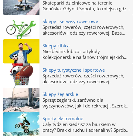
Aktywność fizyczna dostępna dla każdego
Skateparki dzielnicowe na terenie
i za darmo.
Gdańska, Gdyni i Sopotu, to miejsca gdzie
bezpiecznie i bezkolizyjnie możesz
ćwiczyć ewolucje na deskorolce, rolkach i
Sklepy i serwisy rowerowe
bmxie. Obiekty odkryte i zabudowane,
Sprzedaż rowerów, części rowerowych,
zaprojektowanie z myślą o fanach
akcesoriów i odzieży rowerowej. Baza
streetskatingu na różnym etapie
sklepów rowerowych w Trójmieście.
zaawansowania umiejętności.
Sklepy kibica
Niezbędnik kibica i artykuły
kolekcjonerskie na fanów trójmiejskich
drużyn sportowych. Oryginalne koszulki,
szaliki i gadżety dla oddanych kibiców,
Sklepy turystyczne i sportowe
Lechii, Arki i GKSu wybrzeże. Nieważne
Sprzedaż rowerów, części rowerowych,
czy dopingujesz swoją ulubioną drużynie
akcesoriów i odzieży rowerowej.
na stadionie, czy kibicujesz przed
telewizorem, w tych sklepach zaopatrzysz
Sklepy żeglarskie
się w niezbędne gadżety.
Sprzęt żeglarski, zarówno dla
wyczynowców, jak i do rekreacji. Szeroki
asortyment produktów: łodzie, żagle,
kotwice, pokrowce, boje i stery. Ubrania
Sporty ekstremalne
dla żeglarzy. Sopot, Gdańsk, Gdynia.
Cały tydzień siedzisz za biurkiem w
pracy? Brak ci ruchu i adrenaliny? Spróbuj
już dziś ekstremalnych sportów.