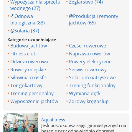
Wypożyczalnia sprzętu
Żeglarstwo (74)
wodnego (27)
@
Odnowa
@
Produkcja i remonty
biologiczna (83)
jachtów (65)
@
Solaria (37)
Kategorie uzupełniające
Budowa jachtów
Części rowerowe
Fitness club
Naprawa rowerów
Odzież rowerowa
Rowery elektryczne
Rowery miejskie
Serwis rowerowy
Siłownia crossfit
Solarium natryskowe
Tor gokartowy
Trening funkcjonalny
Trening personalny
Wymiana dętki
Wyposażenie jachtów
Zdrowy kręgosłup
Aquafitness
Jeśli poszukujesz zajęć gimnastycznych na
basenie przy odpowiednio dobranej