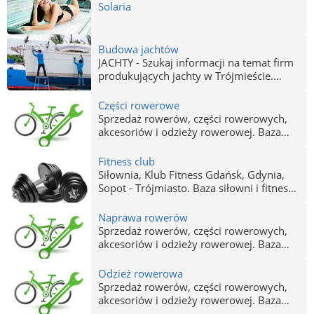
Gdynia, Sopot.
Solaria
Budowa jachtów
JACHTY - Szukaj informacji na temat firm
produkujących jachty w Trójmieście.
Produkcja, sprzedaż i remonty jachtów w
Gdańsku, Gdyni i Sopocie. Jachty Gdańsk,
Części rowerowe
Gdynia, Sopot.
Sprzedaż rowerów, części rowerowych,
akcesoriów i odzieży rowerowej. Baza
sklepów rowerowych w Trójmieście.
Fitness club
Siłownia, Klub Fitness Gdańsk, Gdynia,
Sopot - Trójmiasto. Baza siłowni i fitness
klubów w Trójmieście. Profesjonalne
siłownie z szerokim zapleczem i zajęcia z
Naprawa rowerów
trenerami.
Sprzedaż rowerów, części rowerowych,
akcesoriów i odzieży rowerowej. Baza
sklepów rowerowych w Trójmieście.
Odzież rowerowa
Sprzedaż rowerów, części rowerowych,
akcesoriów i odzieży rowerowej. Baza
sklepów rowerowych w Trójmieście.