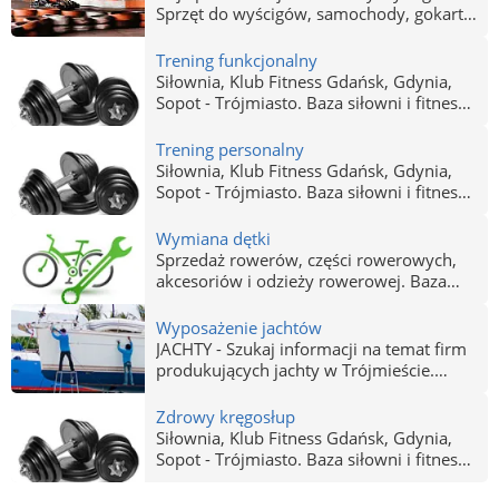
Sprzęt do wyścigów, samochody, gokarty.
Sprawdź, gdzie ścigać się tanio i
bezpiecznie. Gokarty Gdańsk, Gdynia,
Trening funkcjonalny
Sopot - Gokarty Trójmiasto.
Siłownia, Klub Fitness Gdańsk, Gdynia,
Sopot - Trójmiasto. Baza siłowni i fitness
klubów w Trójmieście. Profesjonalne
siłownie z szerokim zapleczem i zajęcia z
Trening personalny
trenerami.
Siłownia, Klub Fitness Gdańsk, Gdynia,
Sopot - Trójmiasto. Baza siłowni i fitness
klubów w Trójmieście. Profesjonalne
siłownie z szerokim zapleczem i zajęcia z
Wymiana dętki
trenerami.
Sprzedaż rowerów, części rowerowych,
akcesoriów i odzieży rowerowej. Baza
sklepów rowerowych w Trójmieście.
Wyposażenie jachtów
JACHTY - Szukaj informacji na temat firm
produkujących jachty w Trójmieście.
Produkcja, sprzedaż i remonty jachtów w
Gdańsku, Gdyni i Sopocie. Jachty Gdańsk,
Zdrowy kręgosłup
Gdynia, Sopot.
Siłownia, Klub Fitness Gdańsk, Gdynia,
Sopot - Trójmiasto. Baza siłowni i fitness
klubów w Trójmieście. Profesjonalne