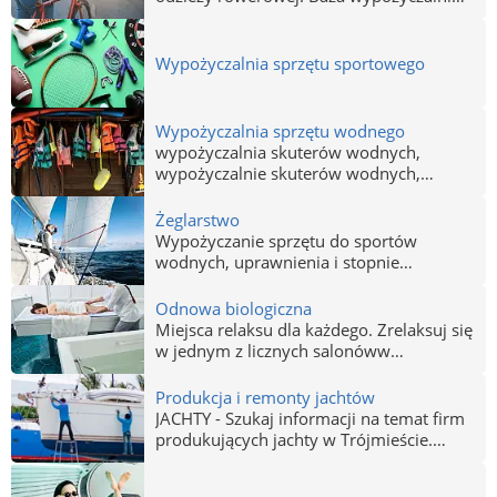
rowerowych w Trójmieście, a także baza
wypożyczalni sprzętu sportowego.
Wypożyczalnia rowerów Gdańsk, Gdynia,
Wypożyczalnia sprzętu sportowego
Sopot - Trójmiasto.
Wypożyczalnia sprzętu wodnego
wypożyczalnia skuterów wodnych,
wypożyczalnie skuterów wodnych,
wysprzet wodny, wypozyczalnia sprzetu
wodnego, wypozyczalnie sprzetu
Żeglarstwo
wodnego, wynajem sprzetu wodnego,
Wypożyczanie sprzętu do sportów
rower wodny, rowery wodne, wynajem
wodnych, uprawnienia i stopnie
kajakow, wynajem supow, wynajem
żeglarskie.
rowerow wodnych
Odnowa biologiczna
Miejsca relaksu dla każdego. Zrelaksuj się
w jednym z licznych salonóww
Trójmieście. Gdańsk - Gdynia - Sopot
zapraszają do szerokiej oferty gabinetów
Produkcja i remonty jachtów
odnowy biologicznej.
JACHTY - Szukaj informacji na temat firm
produkujących jachty w Trójmieście.
Produkcja, sprzedaż i remonty jachtów w
Gdańsku, Gdyni i Sopocie. Jachty Gdańsk,