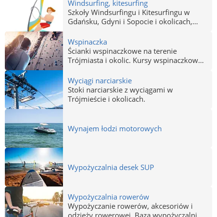
personalnym i odkryj różnicę
Windsurfing, kitesurfing
skuteczności Twojego wysiłku i
Szkoły Windsurfingu i Kitesurfingu w
wydajności ćwiczeń. Twoi trenerzy w
Gdańsku, Gdyni i Sopocie i okolicach,
Gdańsku, Gdyni i Sopocie.
Kursy i nauka pod okiem instruktora.
Wspinaczka
Ścianki wspinaczkowe na terenie
Trójmiasta i okolic. Kursy wspinaczkowe,
sprzęt i odzież do wspinaczki.
Wyciągi narciarskie
Stoki narciarskie z wyciągami w
Trójmieście i okolicach.
Wynajem łodzi motorowych
Wypożyczalnia desek SUP
Wypożyczalnia rowerów
Wypożyczanie rowerów, akcesoriów i
odzieży rowerowej. Baza wypożyczalni