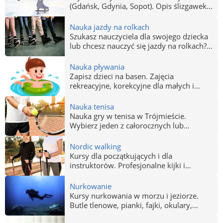
(Gdańsk, Gdynia, Sopot). Opis ślizgawek
wraz z czasem funkcjonowania.
Lodowisko w Gdańsku, Gdyni i Sopocie.
Nauka jazdy na rolkach
Lodowisko, to jedna z lepszy rozrywek na
Szukasz nauczyciela dla swojego dziecka
grudniowe wieczory. Zobacz trójmiejską
lub chcesz nauczyć się jazdy na rolkach?
ofertę.
A może już umiesz jeździć, tylko chcesz
podszkolić swoje umiejętności, poprawić
Nauka pływania
swój styl albo nauczyć się nowego?
Zapisz dzieci na basen. Zajęcia
Trójmiasto oferuje bogatą ofertę szkół
rekreacyjne, korekcyjne dla małych i
nauki jazdy na rolkach - wybierz
dużych. Kostiumy kąpielowe, czepki na
najlepszą dla siebie w Gdańsku, Gdyni
basen. Nie czekaj – na naukę pływania
Nauka tenisa
lub Sopocie, korzystaj z lekcji i ciesz się
nigdy nie jest za późno.
Nauka gry w tenisa w Trójmieście.
aktywnym trybem życia!
Wybierz jeden z całorocznych lub
sezonowych ośrodków szkolących w
Gdańsku, Gdyni i Sopocie. Trenuj pod
Nordic walking
okiem doświadczonych instruktorów i
Kursy dla początkujących i dla
byłych tenisistów zawodowych, którzy
instruktorów. Profesjonalne kijki i
przekażą Ci tajniki gry i dopasują
wygodne obuwie. Uprawiaj Nordic
program szkolenia do Twoich możliwości.
Walking w Trójmieście (Gdańsk, Gdynia,
Nurkowanie
Sopot)
Kursy nurkowania w morzu i jeziorze.
Butle tlenowe, pianki, fajki, okulary,
płetwy – sprzedaż, wypożyczalnia.