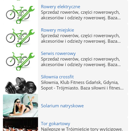
Rowery elektryczne
Sprzedaż rowerów, części rowerowych,
akcesoriów i odzieży rowerowej. Baza
sklepów rowerowych w Trójmieście.
Rowery miejskie
Sprzedaż rowerów, części rowerowych,
akcesoriów i odzieży rowerowej. Baza
sklepów rowerowych w Trójmieście.
Serwis rowerowy
Sprzedaż rowerów, części rowerowych,
akcesoriów i odzieży rowerowej. Baza
sklepów rowerowych w Trójmieście.
Siłownia crossfit
Siłownia, Klub Fitness Gdańsk, Gdynia,
Sopot - Trójmiasto. Baza siłowni i fitness
klubów w Trójmieście. Profesjonalne
siłownie z szerokim zapleczem i zajęcia z
trenerami.
Solarium natryskowe
Tor gokartowy
Najlepsze w Trójmieście tory wyścigowe.