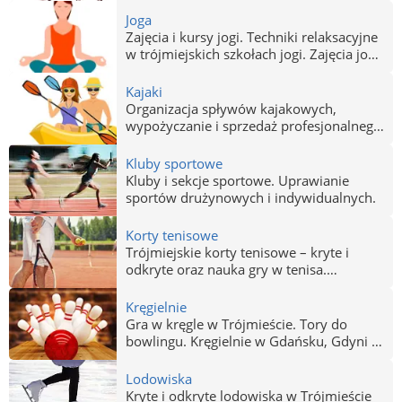
Joga
Zajęcia i kursy jogi. Techniki relaksacyjne
w trójmiejskich szkołach jogi. Zajęcia jogi
w Gdańsku, Gdyni i Sopocie.
Kajaki
Organizacja spływów kajakowych,
wypożyczanie i sprzedaż profesjonalnego
sprzętu, kapoki, wiosła.
Kluby sportowe
Kluby i sekcje sportowe. Uprawianie
sportów drużynowych i indywidualnych.
Korty tenisowe
Trójmiejskie korty tenisowe – kryte i
odkryte oraz nauka gry w tenisa.
Wynajem kortów na godziny i gra z
instruktorem.
Kręgielnie
Gra w kręgle w Trójmieście. Tory do
bowlingu. Kręgielnie w Gdańsku, Gdyni i
Sopocie. Poszukaj miejsca, do gry w
kręgle!
Lodowiska
Kryte i odkryte lodowiska w Trójmieście