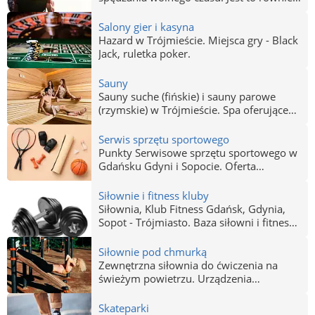
wspaniały pomysł na zorganizowanie
imprezy intergracyjnej lub imprezy w
Salony gier i kasyna
kameralnym gronie przyjaciół.
Hazard w Trójmieście. Miejsca gry - Black
Jack, ruletka poker.
Sauny
Sauny suche (fińskie) i sauny parowe
(rzymskie) w Trójmieście. Spa oferujące
odnowę biologiczną, w tym saun
Serwis sprzętu sportowego
Punkty Serwisowe sprzętu sportowego w
Gdańsku Gdyni i Sopocie. Oferta
warsztatów zajmujących się serwisem i
naprawą, zarówno prostych akcesoriów
Siłownie i fitness kluby
sportowych jak i urządzeń
Siłownia, Klub Fitness Gdańsk, Gdynia,
zaawansowanych technicznie.
Sopot - Trójmiasto. Baza siłowni i fitness
klubów w Trójmieście. Profesjonalne
siłownie z szerokim zapleczem i zajęcia z
Siłownie pod chmurką
trenerami.
Zewnętrzna siłownia do ćwiczenia na
świeżym powietrzu. Urządzenia
rekreacyjne i sportowe na osiedlach i w
parkach Gdańska, Gdyni i Sopotu.
Skateparki