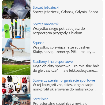
Sprzęt jeździecki
Sprzęt jeździecki, Gdańsk, Gdynia, Sopot.
Sprzęt narciarski
Wszystko czego potrzebujesz do
rozpoczęcia przygody z białym
szaleństwem. Narty snowboard i inne
akcesoria, nowe i używane, sprzedaż i
Squash
wypożyczalnie, słowem kompletna oferta
Wszystko, co związane ze squashem.
dla narciarzy w Gdańsku, Gdyni i Sopocie.
Kluby, sprzęt, trenerzy. Piłki i rakiety.
Gdańsk, Gdynia, Sopot.
Stadiony i hale sportowe
Kryte obiekty sportowe. Trójmiejskie hale
do gier, ćwiczeń i hale lekkoatletyczne.
Stadiony.
Stowarzyszenia i organizacje sportowe
W tej kategorii znajdziesz organizacje
non-profit skierowane do miłośników
sportu łączące ludzi o wspólnych pasjach.
Stowarzyszenia zrzeszające pasjonatów
Strzelnice
aktywności fizycznej skierowane na
Profesjonalne strzelnice z myślą o