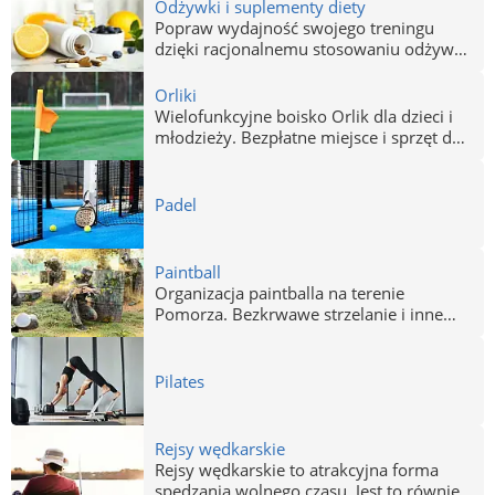
Odżywki i suplementy diety
Popraw wydajność swojego treningu
dzięki racjonalnemu stosowaniu odżywek
i suplementów diety. Zwiększ
efektywność swoich wysiłków stosując,
Orliki
oprócz zbilansowanej diety, zestawy
Wielofunkcyjne boisko Orlik dla dzieci i
witamin i dodatków wzmacniających.
młodzieży. Bezpłatne miejsce i sprzęt do
Właściwe adresy na terenie Gdańska,
gry w koszykówkę, siatkówkę, piłkę
Sopotu i Gdyni znajdziesz poniżej.
nożną i ręczną w Gdańsku, Gdyni i
Sopocie.
Padel
Paintball
Organizacja paintballa na terenie
Pomorza. Bezkrwawe strzelanie i inne
rozrywki ekstremalne.
Pilates
Rejsy wędkarskie
Rejsy wędkarskie to atrakcyjna forma
spędzania wolnego czasu. Jest to również