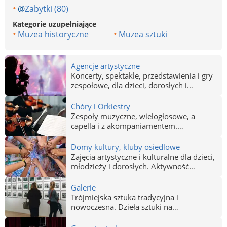
@
Zabytki (80)
Kategorie uzupełniające
Muzea historyczne
Muzea sztuki
Agencje artystyczne
Koncerty, spektakle, przedstawienia i gry
zespołowe, dla dzieci, dorosłych i
pracowników firm w Gdańsku, Gdyni i
Sopocie. Imprezy rozrywkowe,
Chóry i Orkiestry
kulturalne, integracyjne i biznesowe.
Zespoły muzyczne, wielogłosowe, a
capella i z akompaniamentem.
Profesjonalne i amatorskie. Pasja i
zamiłowanie do kultury i sztuki wysokiej.
Domy kultury, kluby osiedlowe
Utytułowani dyrygenci. Ambitne formy
Zajęcia artystyczne i kulturalne dla dzieci,
muzyczne. Gdańsk, Gdynia, Sopot.
młodzieży i dorosłych. Aktywność
twórcza dla chętnych w każdym wieku.
Galerie
Trójmiejska sztuka tradycyjna i
nowoczesna. Dzieła sztuki na
wyciągnięcie ręki. Warsztaty, które
otwierają oczy i umysł.