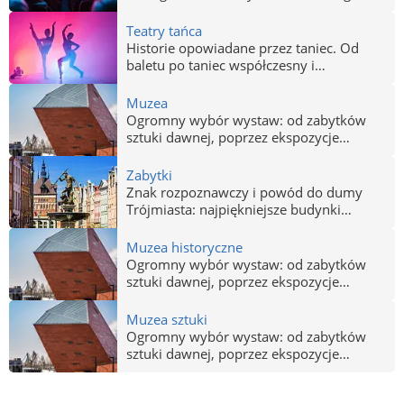
biblioteki, galerie sztuki, centra kultury,
Zespoły zawodowe i amatorskie. Sceny
pracownie, sale prób, a także organizacje
offowe. Teatry i spektakle w Trójmieście
Teatry tańca
non-profit czy różnego typu biura
(Gdańsk, Gdynia, Sopot).
Historie opowiadane przez taniec. Od
projektowe.
baletu po taniec współczesny i
awangardowy. Zespoły zawodowe i
amatorskie. Teatry tańca w Gdańsku,
Muzea
Gdyni i Sopocie.
Ogromny wybór wystaw: od zabytków
sztuki dawnej, poprzez ekspozycje
tematyczne po najnowsze w Polsce
Muzeum Bursztynu w Gdańsku i
Zabytki
Muzeum Miasta Gdyni.
Znak rozpoznawczy i powód do dumy
Trójmiasta: najpiękniejsze budynki
Gdańska, Sopotu i Gdyni. Zabytki
wszystkich epok historycznych.
Muzea historyczne
Ogromny wybór wystaw: od zabytków
sztuki dawnej, poprzez ekspozycje
tematyczne po najnowsze w Polsce
Muzeum Bursztynu w Gdańsku i
Muzea sztuki
Muzeum Miasta Gdyni.
Ogromny wybór wystaw: od zabytków
sztuki dawnej, poprzez ekspozycje
tematyczne po najnowsze w Polsce
Muzeum Bursztynu w Gdańsku i