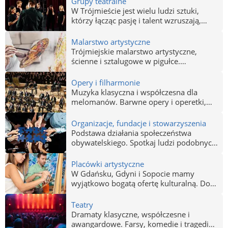
Grupy teatralne
W Trójmieście jest wielu ludzi sztuki,
którzy łącząc pasję i talent wzruszają,
bawią, uczą czy zadziwiają. Poszukaj
doświadczonej grupy, amatorskiego
Malarstwo artystyczne
teatru czy kabaretu, śledź ich twórczość i
Trójmiejskie malarstwo artystyczne,
czerp przyjemność z rozrywki na
ścienne i sztalugowe w pigułce.
wysokim poziomie. Skorzystaj z naszej
Pracownie autorskie artystów z Gdańska,
bazy grup teatralnych i kabaretów dla
Sopotu i Gdyni oraz galerie sztuki
Opery i filharmonie
dzieci i dorosłych w Gdańsku, Gdyni i
celujące w malarstwie olejnym,
Muzyka klasyczna i współczesna dla
Sopocie!
akwarelowym i rysunku. Znajdziesz tu
melomanów. Barwne opery i operetki,
artystów plastyków oddających się
najlepsze orkiestry. Kultura wysoka wciąż
swojemu talentowi i wytrawnych
żyje i ma się dobrze. Opery i filharmonie
Organizacje, fundacje i stowarzyszenia
rzemieślników kopistów
w Gdańsku, Gdyni i Sopocie.
Podstawa działania społeczeństwa
odwzorowujących najsłynniejsze dzieła
obywatelskiego. Spotkaj ludzi podobnych
klasycznych mistrzów.
do siebie, znajdź sens i cel wspólnego
działania. Poznaj swoje prawa.
Placówki artystyczne
Organizacje, fundacje i stowarzyszenia w
W Gdańsku, Gdyni i Sopocie mamy
Gdańsku, Gdyni i Sopocie.
wyjątkowo bogatą ofertę kulturalną. Do
jej poszerzenia przyczyniają się wszystkie
instytucje artystyczne, fundacje,
Teatry
zrzeszenia, stowarzyszenia, szkoły,
Dramaty klasyczne, współczesne i
placówki i kawiarnie artystyczne, muzea,
awangardowe. Farsy, komedie i tragedie.