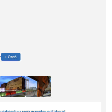
+ Oceń
 działania na rzecz przemian na Białorusi