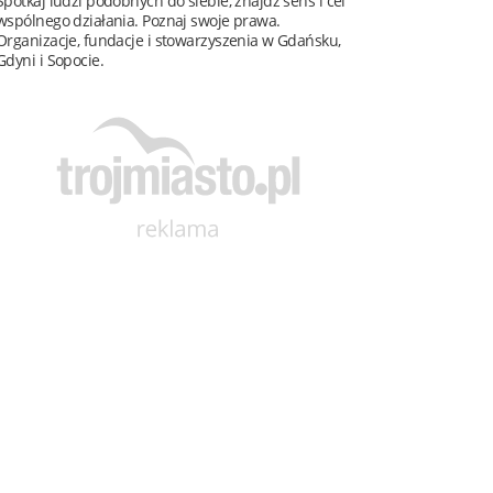
Spotkaj ludzi podobnych do siebie, znajdź sens i cel
wspólnego działania. Poznaj swoje prawa.
Organizacje, fundacje i stowarzyszenia w Gdańsku,
Gdyni i Sopocie.