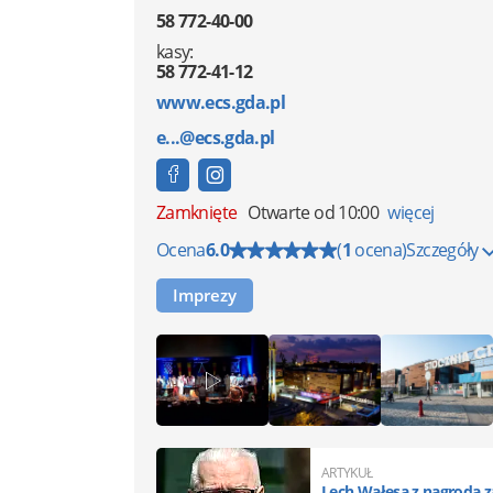
58 772-40-00
kasy:
58 772-41-12
www.ecs.gda.pl
e...@ecs.gda.pl
Zamknięte
Otwarte od 10:00
więcej
Ocena
6.0
(
1
ocena)
Szczegóły
Imprezy
ARTYKUŁ
Lech Wałęsa z nagrodą za