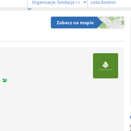
Zobacz na mapie
8