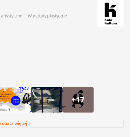
|
 artystyczne
Warsztaty plastyczne
+17
Zobacz więcej