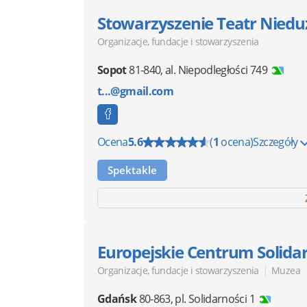
Stowarzyszenie Teatr Niedu
Organizacje, fundacje i stowarzyszenia
Sopot
81-840
,
al. Niepodległości 749
t...@gmail.com
Ocena
5.6
(
1
ocena)
Szczegóły
Spektakle
Europejskie Centrum Solida
|
Organizacje, fundacje i stowarzyszenia
Muzea
Gdańsk
80-863
,
pl. Solidarności 1