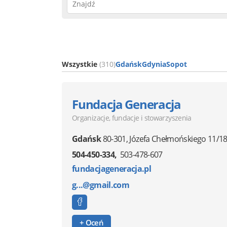
Wszystkie
(310)
Gdańsk
Gdynia
Sopot
Fundacja Generacja
Organizacje, fundacje i stowarzyszenia
Gdańsk
80-301
,
Józefa Chełmońskiego 11/1
504-450-334
503-478-607
fundacjageneracja.pl
g...@gmail.com
+ Oceń