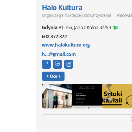
Halo Kultura
|
Organizacje, fundacje i stowarzyszenia
Placówki
Gdynia
81-355
,
Jana z Kolna 37/53
602-372-372
www.halokultura.org
h...@gmail.com
+ Oceń