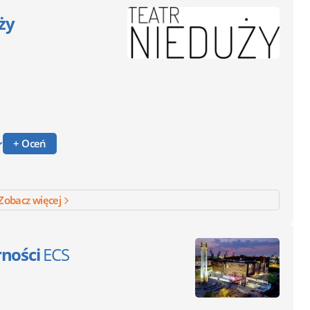
ży
+ Oceń
Zobacz więcej
rności
ECS