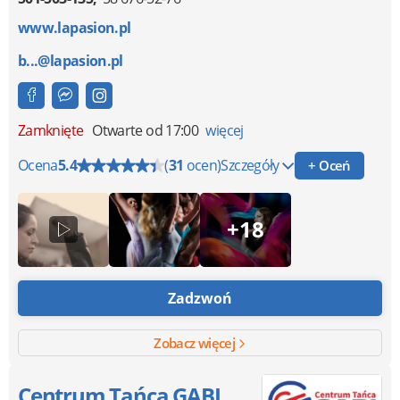
www.lapasion.pl
b...@lapasion.pl
Zamknięte
Otwarte od 17:00
więcej
Ocena
5.4
(
31
ocen)
Szczegóły
+ Oceń
+18
Zadzwoń
Zobacz więcej
Centrum Tańca GABI