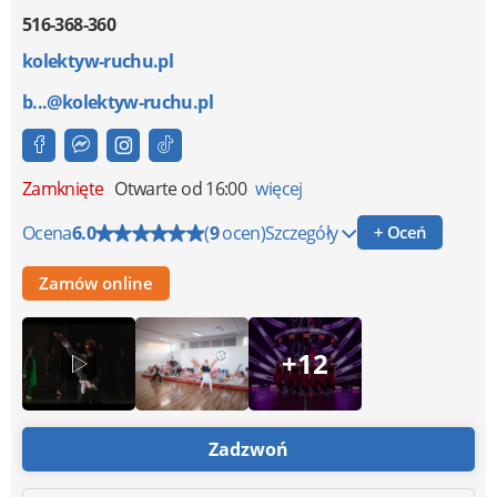
516-368-360
kolektyw-ruchu.pl
b...@kolektyw-ruchu.pl
Zamknięte
Otwarte od 16:00
więcej
Ocena
6.0
(
9
ocen)
Szczegóły
+ Oceń
Zamów online
+12
Zadzwoń