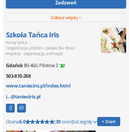
Zadzwoń
nie stresowaliśmy - polecamy :)
Zobacz więcej
Szkoła Tańca Iris
|
Kursy tańca
|
Organizacja urodzin i zabaw dla dzieci
Imprezy - organizacja, animacje
Gdańsk
80-460
,
Pilotów 3
503-810-268
www.tanieciris.pl/index.html
i...@tanieciris.pl
Ocena
6.0
(
30
ocen)
Szczegóły
+ Oceń