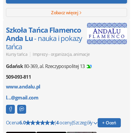
Zobacz więcej
Szkoła Tańca Flamenco
Anda Lu
- nauka i pokazy
tańca
|
Kursy tańca
Imprezy - organizacja, animacje
Gdańsk
80-369
,
al. Rzeczypospolitej 13
509-093-811
www.andalu.pl
l...@gmail.com
Ocena
6.0
(
4
oceny)
Szczegóły
+ Oceń