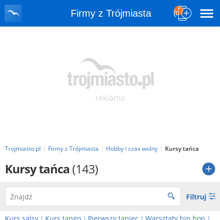
Firmy z Trójmiasta
Trojmiasto.pl
Firmy z Trójmiasta
Hobby i czas wolny
Kursy tańca
Kursy tańca
(143)
Filtruj
Kurs salsy
Kurs tango
Pierwszy taniec
Warsztaty hip hop
|
|
|
|