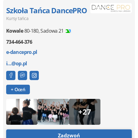
Szkoła Tańca DancePRO
Kursy tańca
Kowale
80-180
,
Sadowa 21
734-464-376
e-dancepro.pl
i...@op.pl
+ Oceń
+27
Zadzwoń