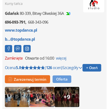
Kursy tańca
Gdańsk
80-339
,
Bitwy Oliwskiej 36A
696-093-791
668-343-096
www.topdance.pl
b...@topdance.pl
Zamknięte
Otwarte od 16:00
więcej
Ocena
5.8
(
126
ocen)
Szczegóły
+ Oceń
Oferta
Zarezerwuj termin
+9