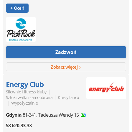
+ Oceń
Zadzwoń
Zobacz więcej
Energy Club
|
Siłownie i fitness kluby
|
Sztuki walki i samoobrona
Kursy tańca
|
Wypożyczalnie
Gdynia
81-341
,
Tadeusza Wendy 15
58 620-33-33