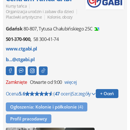
|
Kursy tańca
|
Organizacja urodzin i zabaw dla dzieci
|
Placówki artystyczne
Kolonie, obozy
Gdańsk
80-807
,
Tytusa Chałubińskiego 25C
501-370-900
58 300-41-74
www.ctgabi.pl
b...@ctgabi.pl
Zamknięte
Otwarte od 9:00
więcej
Ocena
5.6
(
47
ocen)
Szczegóły
+ Oceń
Ogłoszenia: Kolonie i półkolonie
(4)
Profil pracodawcy