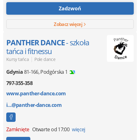
Zadzwoń
Zobacz więcej
PANTHER DANCE
- szkoła
tańca i fitnessu
|
Kursy tańca
Pole dance
Gdynia
81-166
,
Podgórska 1
797-355-358
www.panther-dance.com
i...@panther-dance.com
Zamknięte
Otwarte od 17:00
więcej