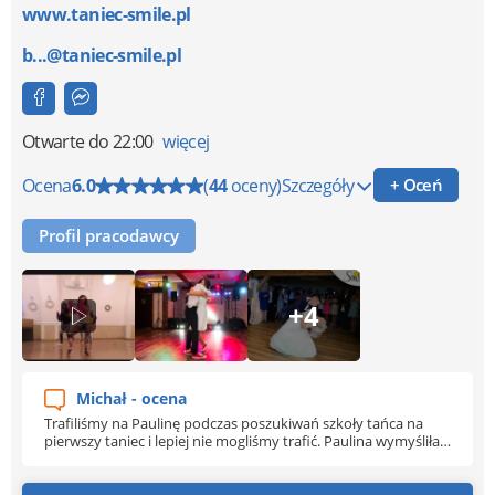
www.taniec-smile.pl
b...@taniec-smile.pl
Otwarte
do 22:00
więcej
Ocena
6.0
(
44
oceny)
Szczegóły
+ Oceń
Profil pracodawcy
+4
Michał - ocena
Trafiliśmy na Paulinę podczas poszukiwań szkoły tańca na
pierwszy taniec i lepiej nie mogliśmy trafić. Paulina wymyśliła
choreografię, w której czuliśmy się naturalnie i swobodnie, a
utwór do którego tańczyliśmy w naszej opinii nie był wcale
łatwy do ogrania. Wyszło super i dzięki jej radom w ogóle się