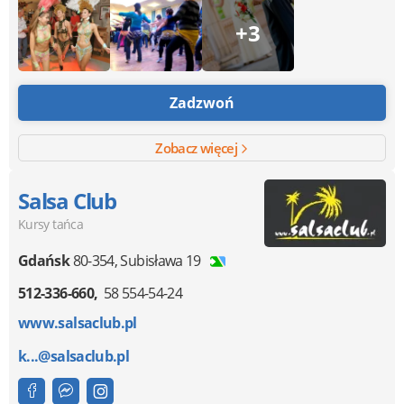
+3
Zadzwoń
Zobacz więcej
Salsa Club
Kursy tańca
Gdańsk
80-354
,
Subisława 19
512-336-660
58 554-54-24
www.salsaclub.pl
k...@salsaclub.pl