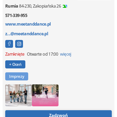
Rumia
84-230
,
Zakopiańska 26
571-339-955
www.meetanddance.pl
z...@meetanddance.pl
Zamknięte
Otwarte od 17:00
więcej
+ Oceń
Imprezy
Zadzwoń