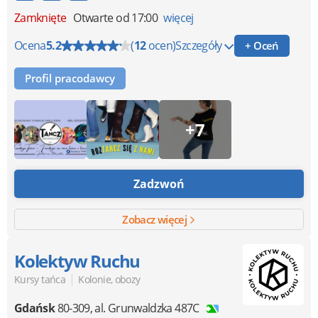
Zamknięte
Otwarte od 17:00
więcej
Ocena
5.2
(
12
ocen)
Szczegóły
+ Oceń
Profil pracodawcy
+7
Zadzwoń
Zobacz więcej
Kolektyw Ruchu
|
Kursy tańca
Kolonie, obozy
Gdańsk
80-309
,
al. Grunwaldzka 487C