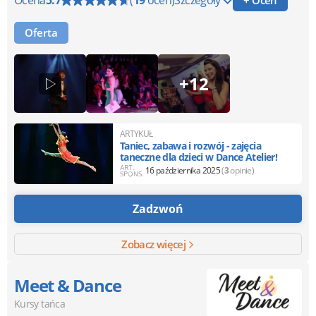
Ocena
5.7
(
19
ocen)
Szczegóły
Oferta
+12
ARTYKUŁ
Taniec, zabawa i rozwój - zajęcia
taneczne dla dzieci w Dance Atelier!
16 października 2025
(
3
opinie)
Zadzwoń
Zobacz więcej
Meet & Dance
Kursy tańca