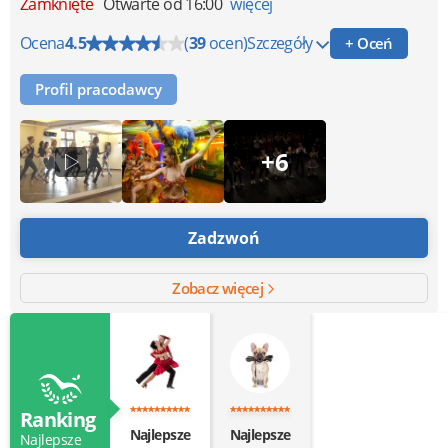
Zamknięte
Otwarte od 16:00
więcej
Ocena
4.5
(
39
ocen)
Szczegóły
+ Oceń
Profil pracodawcy
+6
Zadzwoń
Zobacz więcej
Ranking
Najlepsze
Najlepsze
Najlepsze