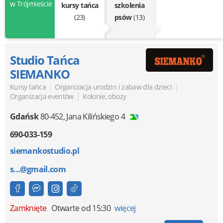
w Trójmieście
kursy tańca
szkolenia
(23)
psów
(13)
Studio Tańca
SIEMANKO
|
|
Kursy tańca
Organizacja urodzin i zabaw dla dzieci
|
Organizacja eventów
Kolonie, obozy
Gdańsk
80-452
,
Jana Kilińskiego 4
690-033-159
siemankostudio.pl
s...@gmail.com
Zamknięte
Otwarte od 15:30
więcej