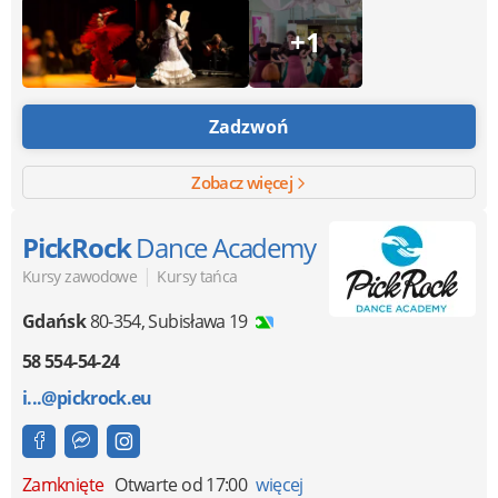
+1
Zadzwoń
Zobacz więcej
PickRock
Dance Academy
|
Kursy zawodowe
Kursy tańca
Gdańsk
80-354
,
Subisława 19
58 554-54-24
i...@pickrock.eu
Zamknięte
Otwarte od 17:00
więcej