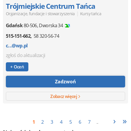
Trójmiejskie Centrum Tańca
|
Organizacje, fundacje i stowarzyszenia
Kursy tańca
Gdańsk
80-506
,
Dworska 34
515-151-662
58 320-56-74
c...@wp.pl
zgłoś do aktualizacji
+ Oceń
Zadzwoń
Zobacz więcej
›
»
1
2
3
4
5
6
7
..