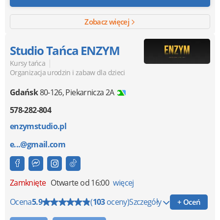
Zobacz więcej
Studio Tańca ENZYM
|
Kursy tańca
Organizacja urodzin i zabaw dla dzieci
Gdańsk
80-126
,
Piekarnicza 2A
578-282-804
enzymstudio.pl
e...@gmail.com
Zamknięte
Otwarte od 16:00
więcej
Ocena
5.9
(
103
oceny)
Szczegóły
+ Oceń