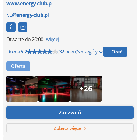
www.energy-club.pl
r...@energy-club.pl
Otwarte
do 20:00
więcej
Ocena
5.2
(
37
ocen)
Szczegóły
+ Oceń
Oferta
+26
Zadzwoń
Zobacz więcej