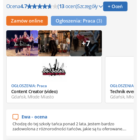
Ocena
4.7
(
13
ocen)
Szczegóły
+ Oceń
Zamów online
Ogłoszenia: Praca
(3)
+7
OGŁOSZENIA: Praca
OGŁOSZENIA: Pr
Content Creator (video)
Technik event
Gdańsk, Młode Miasto
Gdańsk, Młode 
Ewa - ocena
Chodzę do tej szkoły tańca ponad 2 lata. Jestem bardzo
zadowolona z różnorodności tańców, jakie są tu oferowane.
Każdy znajdzie tu coś dla siebie. Instruktorzy są kompetentni,
zdolni, umieją przekazać dobrze wiedzę. Dzięki tej szkole