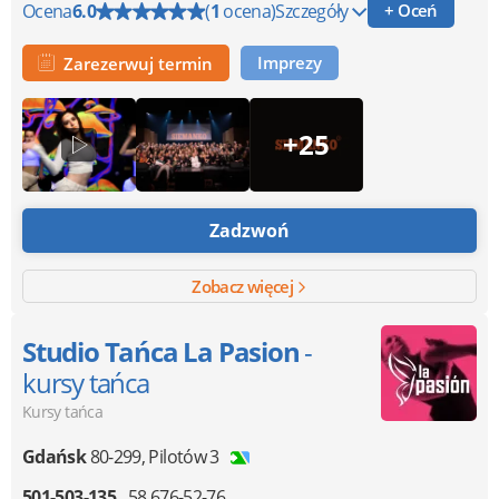
Ocena
6.0
(
1
ocena)
Szczegóły
+ Oceń
Imprezy
Zarezerwuj termin
+25
Zadzwoń
Zobacz więcej
Studio Tańca La Pasion
-
kursy tańca
Kursy tańca
Gdańsk
80-299
,
Pilotów 3
501-503-135
58 676-52-76