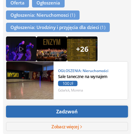
Oferta
Ogłoszenia
Ogłoszenia: Nieruchomosci
(1)
Ogłoszenia: Urodziny i przyjęcia dla dzieci
(1)
+26
OGŁOSZENIA: Nieruchomości
Sale taneczne na wynajem
100 zł
Gdańsk, Morena
Zadzwoń
Zobacz więcej