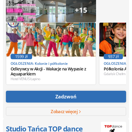
+15
1599 zł
937 zł
OGŁOSZENIA: Kolonie i półkolonie
OGŁOSZENIA: Kol
Odkrywcy w Akcji - Wakacje na Wypasie z
Półkolonia Azj
Aquaparkiem
Gdańsk Chełm
Hotel VENUS Łapino
Zadzwoń
Zobacz więcej
Studio Tańca TOP dance