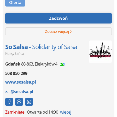
Oferta
Zadzwoń
Zobacz więcej
So Salsa
- Solidarity of Salsa
Kursy tańca
Gdańsk
80-863
,
Elektryków 4
508-050-299
www.sosalsa.pl
z...@sosalsa.pl
Zamknięte
Otwarte od 14:00
więcej