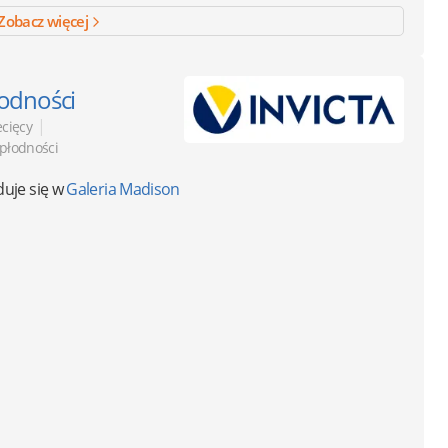
Zobacz więcej
łodności
|
ecięcy
epłodności
duje się w
Galeria Madison