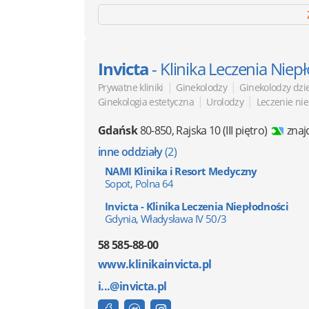
Invicta
- Klinika Leczenia Niep
|
|
Prywatne kliniki
Ginekolodzy
Ginekolodzy dzi
|
|
Ginekologia estetyczna
Urolodzy
Leczenie ni
Gdańsk
80-850
,
Rajska 10
(III piętro)
znaj
inne oddziały
(2)
NAMI Klinika i Resort Medyczny
Sopot, Polna 64
Invicta - Klinika Leczenia Niepłodności
Gdynia, Władysława IV 50/3
58 585-88-00
www.klinikainvicta.pl
i...@invicta.pl