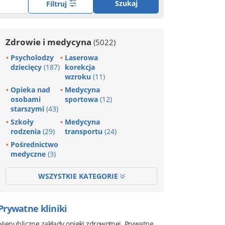
Szukaj
Filtruj
Zdrowie i medycyna
(5022)
Psycholodzy
Laserowa
dziecięcy
(187)
korekcja
wzroku
(11)
Opieka nad
Medycyna
osobami
sportowa
(12)
starszymi
(43)
Szkoły
Medycyna
rodzenia
(29)
transportu
(24)
Pośrednictwo
medyczne
(3)
WSZYSTKIE KATEGORIE
Prywatne kliniki
Niepubliczne zakłady opieki zdrowotnej. Prywatne