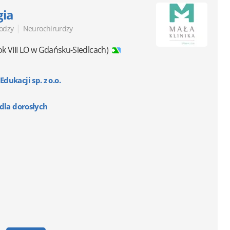
gia
|
lodzy
Neurochirurdzy
k VIII LO w Gdańsku-Siedlcach)
ukacji sp. z o.o.
dla dorosłych