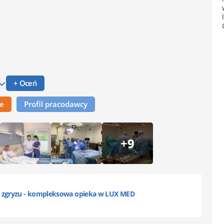
+ Oceń
ne
Profil pracodawcy
+9
d zgryzu - kompleksowa opieka w LUX MED