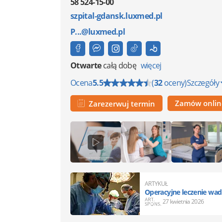
58 524-15-00
szpital-gdansk.luxmed.pl
P...@luxmed.pl
Otwarte
całą dobę
więcej
Ocena
5.5
(
32
oceny)
Szczegóły
Zamów onli
Zarezerwuj termin
ARTYKUŁ
Operacyjne leczenie wa
27 kwietnia 2026