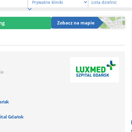
ng
Zobacz na mapie
ale
dańsk
ital Gdańsk