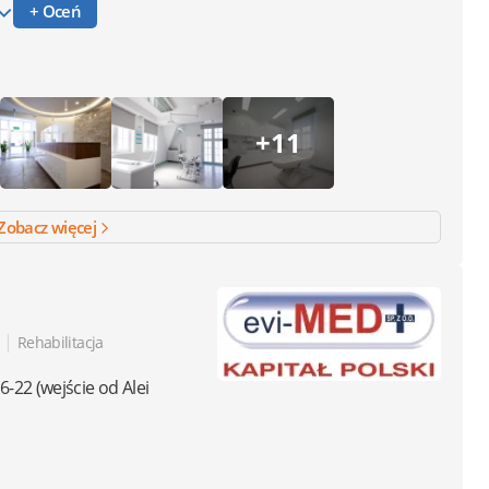
+ Oceń
+11
Zobacz więcej
|
Rehabilitacja
6-22
(wejście od Alei