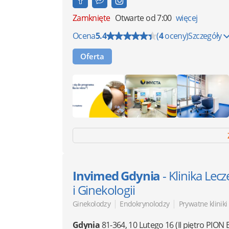
Zamknięte
Otwarte od 7:00
więcej
Ocena
5.4
(
4
oceny)
Szczegóły
Oferta
Invimed Gdynia
- Klinika Lec
i Ginekologii
|
|
Ginekolodzy
Endokrynolodzy
Prywatne kliniki
Gdynia
81-364
,
10 Lutego 16
(II piętro PION