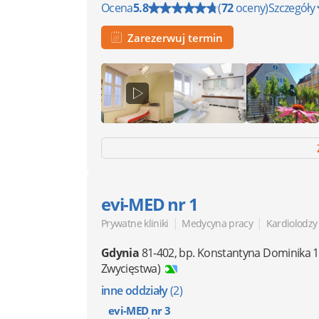
Ocena
5.8
(
72
oceny)
Szczegóły
Zarezerwuj termin
evi-MED nr 1
|
|
Prywatne kliniki
Medycyna pracy
Kardiolodzy
Gdynia
81-402
,
bp. Konstantyna Dominika 1
Zwycięstwa)
inne oddziały
(2)
evi-MED nr 3