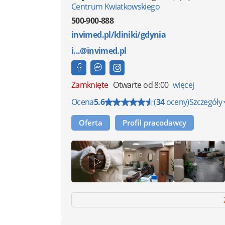
Centrum Kwiatkowskiego
500-900-888
invimed.pl/kliniki/gdynia
i...@invimed.pl
Zamknięte
Otwarte od 8:00
więcej
Ocena
5.6
(
34
oceny)
Szczegóły
Oferta
Profil pracodawcy