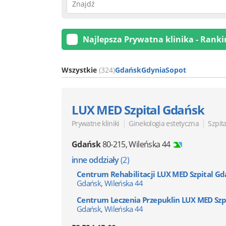
Najlepsza Prywatna klinika - Ranki
Wszystkie
(324)
Gdańsk
Gdynia
Sopot
LUX MED Szpital Gdańsk
|
|
Prywatne kliniki
Ginekologia estetyczna
Szpit
Gdańsk
80-215
,
Wileńska 44
inne oddziały
(2)
Centrum Rehabilitacji LUX MED Szpital G
Gdańsk, Wileńska 44
Centrum Leczenia Przepuklin LUX MED Szp
Gdańsk, Wileńska 44