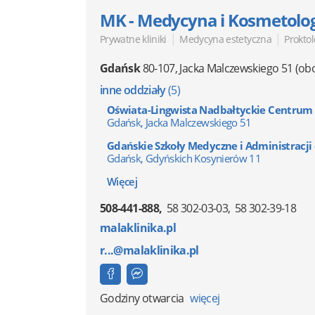
MK - Medycyna i Kosmetolo
|
|
Prywatne kliniki
Medycyna estetyczna
Prokto
Gdańsk
80-107
,
Jacka Malczewskiego 51
(obo
inne oddziały
(5)
Oświata-Lingwista Nadbałtyckie Centrum Ed
Gdańsk, Jacka Malczewskiego 51
Gdańskie Szkoły Medyczne i Administracji 
Gdańsk, Gdyńskich Kosynierów 11
Więcej
508-441-888
58 302-03-03
58 302-39-18
malaklinika.pl
r...@malaklinika.pl
Godziny otwarcia
więcej