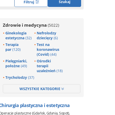
Szukaj
Filtruj
Zdrowie i medycyna
(5022)
Ginekologia
Nefrolodzy
estetyczna
(32)
dziecięcy
(6)
Terapia
Test na
par
(120)
koronawirus
(Covid)
(44)
Pielęgniarki,
Ośrodki
położne
(49)
terapii
uzależnień
(18)
Trycholodzy
(37)
WSZYSTKIE KATEGORIE
Chirurgia plastyczna i estetyczna
Operacje plastyczne (Gdańsk, Gdynia, Sopot),