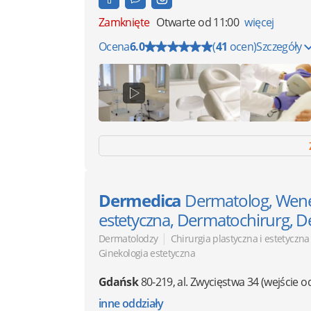
Zamknięte
Otwarte od 11:00
więcej
Ocena
6.0
(
41
ocen)
Szczegóły
Dermedica
Dermatolog, Wen
estetyczna, Dermatochirurg, 
|
Dermatolodzy
Chirurgia plastyczna i estetyczna
Ginekologia estetyczna
Gdańsk
80-219
,
al. Zwycięstwa 34
(wejście o
inne oddziały