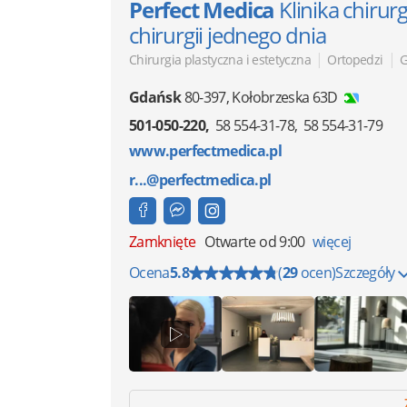
Perfect Medica
Klinika chirurg
chirurgii jednego dnia
|
|
Chirurgia plastyczna i estetyczna
Ortopedzi
G
Gdańsk
80-397
,
Kołobrzeska 63D
501-050-220
58 554-31-78
58 554-31-79
www.perfectmedica.pl
r...@perfectmedica.pl
Zamknięte
Otwarte od 9:00
więcej
Ocena
5.8
(
29
ocen)
Szczegóły