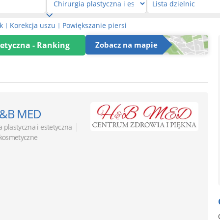
k
Korekcja uszu
Powiększanie piersi
|
|
tetyczna - Ranking
Zobacz na mapie
&B MED
|
a plastyczna i estetyczna
 kosmetyczne