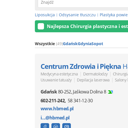
Liposukcja
Odsysanie tłuszczu
Plastyka powie
|
|
Najlepsza Chirurgia plastyczna i es
Wszystkie
(49)
Gdańsk
Gdynia
Sopot
Centrum Zdrowia i Piękna
H
|
|
Medycyna estetyczna
Dermatolodzy
Chirurgi
|
|
Usuwanie tatuaży
Depilacja laserowa
Salony
Gdańsk
80-252
,
Jaśkowa Dolina 8
602-211-242
58 341-12-30
www.hbmed.pl
i...@hbmed.pl