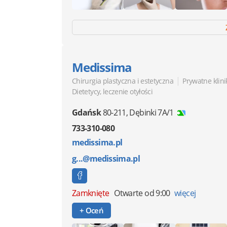
Medissima
|
Chirurgia plastyczna i estetyczna
Prywatne klini
Dietetycy, leczenie otyłości
Gdańsk
80-211
,
Dębinki 7A/1
733-310-080
medissima.pl
g...@medissima.pl
Zamknięte
Otwarte od 9:00
więcej
+ Oceń