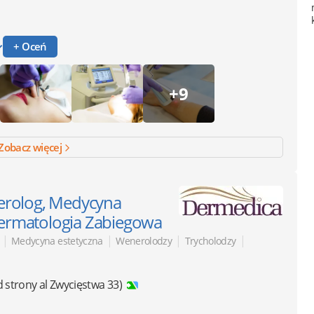
+ Oceń
+9
Zobacz więcej
erolog, Medycyna
Dermatologia Zabiegowa
|
|
|
|
Medycyna estetyczna
Wenerolodzy
Trycholodzy
d strony al Zwycięstwa 33)