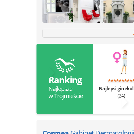
Ranking
Najlepsze
Najlepsi gineko
w Trójmieście
(24)
Cosmea
Gabinet Dermatologi