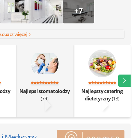
+7
Zobacz więcej
lodzy
Najlepsi stomatolodzy
Najlepszy catering
(79)
dietetyczny
(13)
i i Medycyny