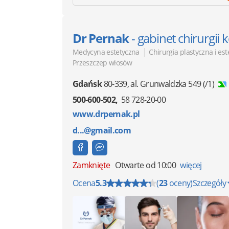
Dr Pernak
- gabinet chirurgii
|
Medycyna estetyczna
Chirurgia plastyczna i es
Przeszczep włosów
Gdańsk
80-339
,
al. Grunwaldzka 549
(/1)
500-600-502
58 728-20-00
www.drpernak.pl
d...@gmail.com
Zamknięte
Otwarte od 10:00
więcej
Ocena
5.3
(
23
oceny)
Szczegóły