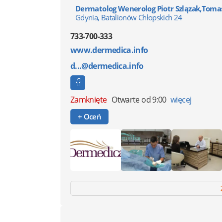
Dermatolog Wenerolog Piotr Szlązak,Toma
Gdynia, Batalionów Chłopskich 24
733-700-333
www.dermedica.info
d...@dermedica.info
Zamknięte
Otwarte od 9:00
więcej
+ Oceń