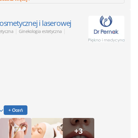
 kosmetycznej i laserowej
|
|
tetyczna
Ginekologia estetyczna
+ Oceń
+3