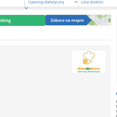
anking
Zobacz na mapie