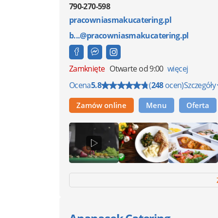
790-270-598
pracowniasmakucatering.pl
b...@pracowniasmakucatering.pl
Zamknięte
Otwarte od 9:00
więcej
Ocena
5.8
(
248
ocen)
Szczegóły
Zamów online
Menu
Oferta