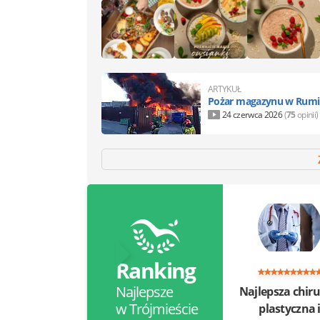
ARTYKUŁ
Pożar magazynu w Rumi. 
24 czerwca 2026
(
75
opinii)
Ranking
Najlepsze
Najlepsza chiru
w Trójmieście
plastyczna 