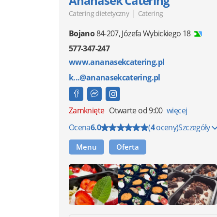
Ananasek Catering
|
Catering dietetyczny
Catering
Bojano
84-207
,
Józefa Wybickiego 18
577-347-247
www.ananasekcatering.pl
k...@ananasekcatering.pl
Zamknięte
Otwarte od 9:00
więcej
Ocena
6.0
(
4
oceny)
Szczegóły
Menu
Oferta