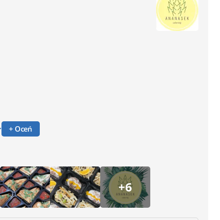
+ Oceń
+6