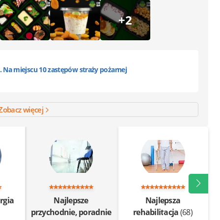
+2
Na miejscu 10 zastępów straży pożarnej
Zobacz więcej
rgia
Najlepsze
Najlepsza
i
przychodnie, poradnie
rehabilitacja
(68)