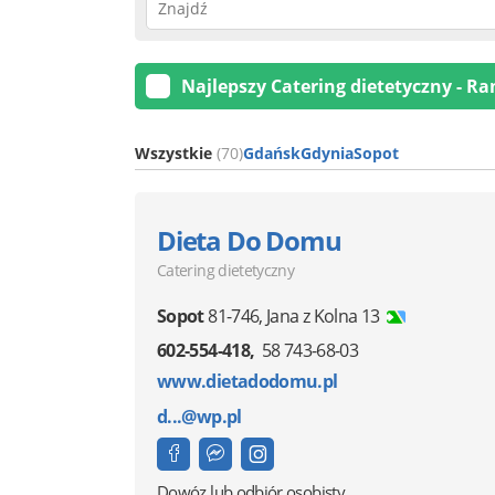
Najlepszy Catering dietetyczny - R
Wszystkie
(70)
Gdańsk
Gdynia
Sopot
Dieta Do Domu
Catering dietetyczny
Sopot
81-746
,
Jana z Kolna 13
602-554-418
58 743-68-03
www.dietadodomu.pl
d...@wp.pl
Dowóz lub odbiór osobisty