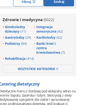
Szukaj
Filtruj
Zdrowie i medycyna
(5022)
Ginekolodzy
Integracja
dziecięcy
(11)
sensoryczna
(42)
Gastrolodzy
(29)
Kardiolodzy
(62)
Pediatrzy
(84)
Banki krwi i
centra
krwiodawstwa
(7)
Rehabilitacja
(414)
WSZYSTKIE KATEGORIE
Catering dietetyczny
Dietetyczne menu z dostawą pod wskazany adres na
terenie Sopotu, Gdańska i Gdyni. Skorzystaj z diety
dedykowanej specjalnie dla ciebie i opracowanej
przez profesjonalnego dietetyka. Jeśli brakuje ci