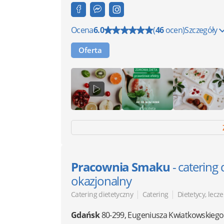
Ocena
6.0
(
46
ocen)
Szczegóły
Oferta
Pracownia Smaku
- catering 
okazjonalny
|
|
Catering dietetyczny
Catering
Dietetycy, lecze
Gdańsk
80-299
,
Eugeniusza Kwiatkowskiego