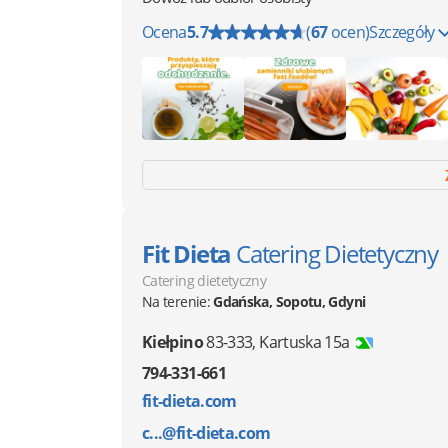
Ocena
5.7
(
67
ocen)
Szczegóły
Fit Dieta
Catering Dietetyczny
Catering dietetyczny
Na terenie:
Gdańska, Sopotu, Gdyni
Kiełpino
83-333
,
Kartuska 15a
794-331-661
fit-dieta.com
c...@fit-dieta.com