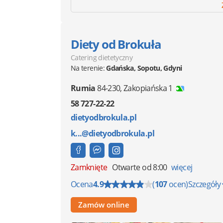
Diety od Brokuła
Catering dietetyczny
Na terenie:
Gdańska, Sopotu, Gdyni
Rumia
84-230
,
Zakopiańska 1
58 727-22-22
dietyodbrokula.pl
k...@dietyodbrokula.pl
Zamknięte
Otwarte od 8:00
więcej
Ocena
4.9
(
107
ocen)
Szczegóły
Zamów online