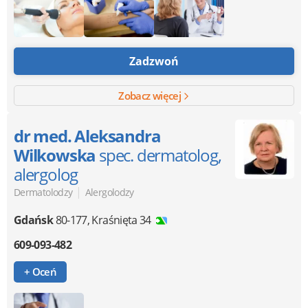
Zadzwoń
Zobacz więcej
dr med. Aleksandra
Wilkowska
spec. dermatolog,
alergolog
|
Dermatolodzy
Alergolodzy
Gdańsk
80-177
,
Kraśnięta 34
609-093-482
+ Oceń