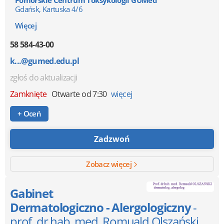
Gdańsk, Kartuska 4/6
Więcej
58 584-43-00
k...@gumed.edu.pl
zgłoś do aktualizacji
Zamknięte
Otwarte od 7:30
więcej
+ Oceń
Zadzwoń
Zobacz więcej
Gabinet
Dermatologiczno - Alergologiczny
-
prof. dr hab. med. Romuald Olszański