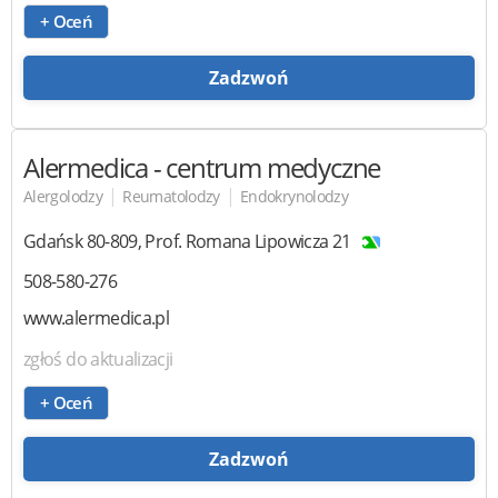
+ Oceń
Zadzwoń
Alermedica
- centrum medyczne
|
|
Alergolodzy
Reumatolodzy
Endokrynolodzy
Gdańsk
80-809
,
Prof. Romana Lipowicza 21
508-580-276
www.alermedica.pl
zgłoś do aktualizacji
+ Oceń
Zadzwoń