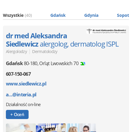
Wszystkie
(40)
Gdańsk
Gdynia
Sopot
dr med Aleksandra
Siedlewicz
alergolog, dermatolog ISPL
|
Alergolodzy
Dermatolodzy
Gdańsk
80-180
,
Orląt Lwowskich 70
607-150-067
www.siedlewicz.pl
a...@interia.pl
Działalność on-line
+ Oceń