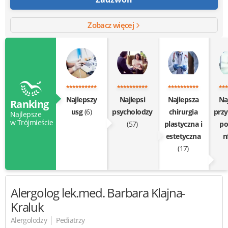
Zobacz więcej
Najlepszy
Najlepsi
Najlepsza
Na
Ranking
usg
(6)
psycholodzy
chirurgia
przy
Najlepsze
w Trójmieście
(57)
plastyczna i
po
estetyczna
n
(17)
Alergolog
lek.med. Barbara Klajna-
Kraluk
|
Alergolodzy
Pediatrzy