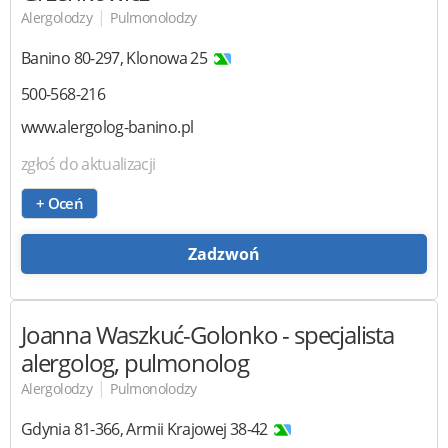
|
Alergolodzy
Pulmonolodzy
Banino
80-297
,
Klonowa 25
500-568-216
www.alergolog-banino.pl
zgłoś do aktualizacji
+ Oceń
Zadzwoń
Joanna Waszkuć-Golonko
- specjalista
alergolog, pulmonolog
|
Alergolodzy
Pulmonolodzy
Gdynia
81-366
,
Armii Krajowej 38-42