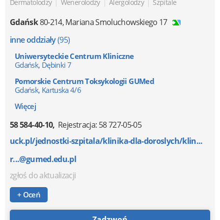
|
|
|
Dermatolodzy
Wenerolodzy
Alergolodzy
Szpitale
Gdańsk
80-214
,
Mariana Smoluchowskiego 17
inne oddziały
(95)
Uniwersyteckie Centrum Kliniczne
Gdańsk, Dębinki 7
Pomorskie Centrum Toksykologii GUMed
Gdańsk, Kartuska 4/6
Więcej
58 584-40-10
Rejestracja: 58 727-05-05
uck.pl/jednostki-szpitala/klinika-dla-doroslych/klin...
r...@gumed.edu.pl
zgłoś do aktualizacji
+ Oceń
Zadzwoń