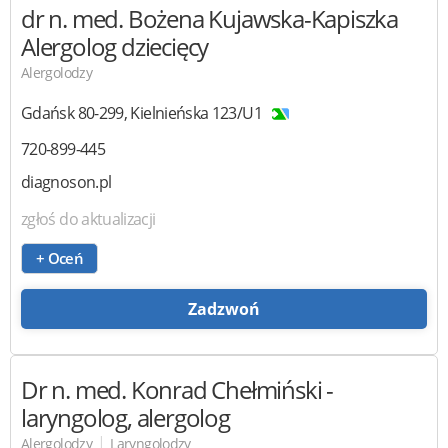
dr n. med. Bożena Kujawska-Kapiszka
Alergolog dziecięcy
Alergolodzy
Gdańsk
80-299
,
Kielnieńska 123/U1
720-899-445
diagnoson.pl
zgłoś do aktualizacji
+ Oceń
Zadzwoń
Dr n. med. Konrad Chełmiński
-
laryngolog, alergolog
|
Alergolodzy
Laryngolodzy