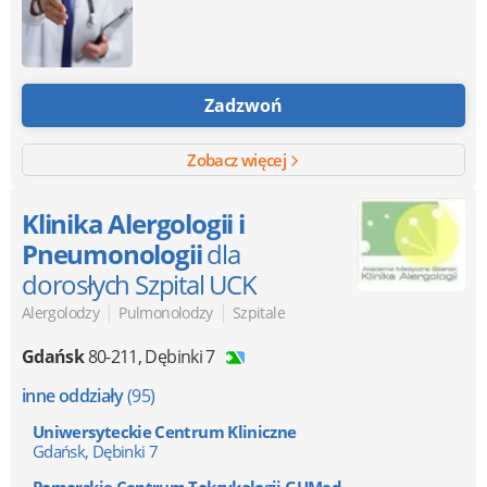
Zadzwoń
Zobacz więcej
Klinika Alergologii i
Pneumonologii
dla
dorosłych Szpital UCK
|
|
Alergolodzy
Pulmonolodzy
Szpitale
Gdańsk
80-211
,
Dębinki 7
inne oddziały
(95)
Uniwersyteckie Centrum Kliniczne
Gdańsk, Dębinki 7
Pomorskie Centrum Toksykologii GUMed