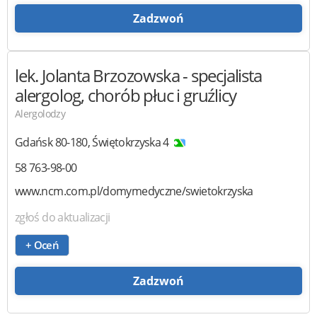
Zadzwoń
lek. Jolanta Brzozowska
- specjalista
alergolog, chorób płuc i gruźlicy
Alergolodzy
Gdańsk
80-180
,
Świętokrzyska 4
58 763-98-00
www.ncm.com.pl/domymedyczne/swietokrzyska
zgłoś do aktualizacji
+ Oceń
Zadzwoń