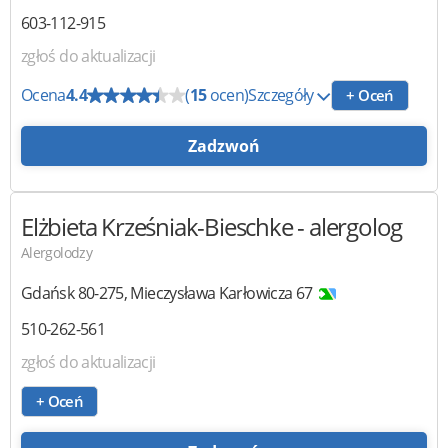
603-112-915
zgłoś do aktualizacji
Ocena
4.4
(
15
ocen)
Szczegóły
+ Oceń
Zadzwoń
Elżbieta Krześniak-Bieschke
- alergolog
Alergolodzy
Gdańsk
80-275
,
Mieczysława Karłowicza 67
510-262-561
zgłoś do aktualizacji
+ Oceń