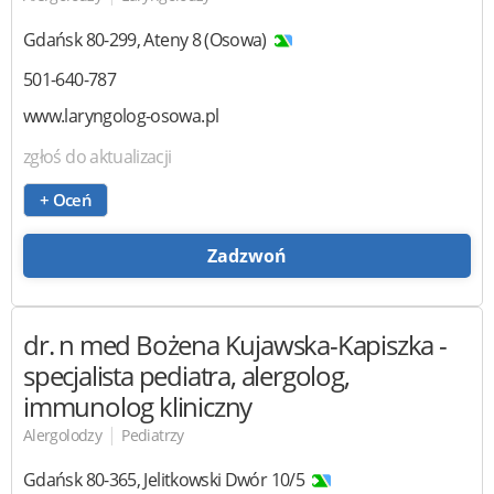
Gdańsk
80-299
,
Ateny 8 (Osowa)
501-640-787
www.laryngolog-osowa.pl
zgłoś do aktualizacji
+ Oceń
Zadzwoń
dr. n med Bożena Kujawska-Kapiszka
-
specjalista pediatra, alergolog,
immunolog kliniczny
|
Alergolodzy
Pediatrzy
Gdańsk
80-365
,
Jelitkowski Dwór 10/5