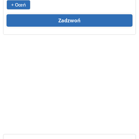
+ Oceń
Zadzwoń