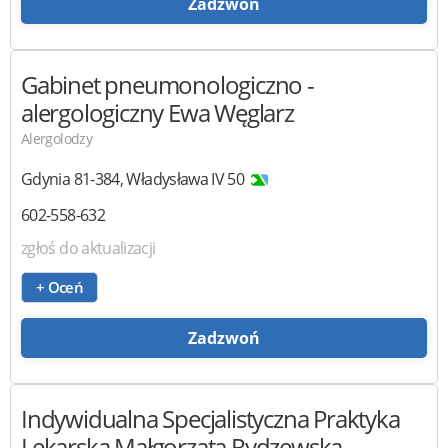
Zadzwoń
Gabinet pneumonologiczno -
alergologiczny
Ewa Węglarz
Alergolodzy
Gdynia
81-384
,
Władysława IV 50
602-558-632
zgłoś do aktualizacji
+ Oceń
Zadzwoń
Indywidualna Specjalistyczna Praktyka
Lekarska
Małgorzata Rydzewska