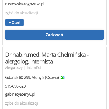
rustowska-rogowska.pl
zgłoś do aktualizacji
+ Oceń
Zadzwoń
Dr hab.n.med. Marta Chełmińska
-
alergolog, internista
|
Alergolodzy
Interniści
Gdańsk
80-299
,
Ateny 8 (Osowa)
519-696-523
gabinetyateny8.pl
zgłoś do aktualizacji