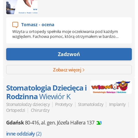
Tomasz - ocena
Wizyta u ortopedy spełniła moje oczekiwania pod każdym
względem. Fachowa pomoc, którą otrzymałem w bardzo
przystępnym czasie. Diagnoza okazała się skuteczna, a
leczenie, które zostało sprawnie poprowadzone
spowodowało mój szybki powrót do zdrowia. Na pewno będę
Zadzwoń
wszystkim polecać z czystym sumieniem.
Zobacz więcej
Stomatologia Dziecięca i
Rodzinna
Wiewiór K
|
|
|
|
Stomatolodzy dziecięcy
Protetycy
Stomatolodzy
Implanty
|
Ortopedzi
Chirurdzy
Gdańsk
80-416
,
al. gen. Józefa Hallera 137
inne oddziały
(2)