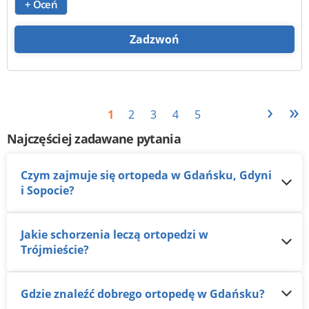
+ Oceń
Zadzwoń
›
»
1
2
3
4
5
Najczęściej zadawane pytania
Czym zajmuje się ortopeda w Gdańsku, Gdyni
i Sopocie?
Jakie schorzenia leczą ortopedzi w
Trójmieście?
Gdzie znaleźć dobrego ortopedę w Gdańsku?