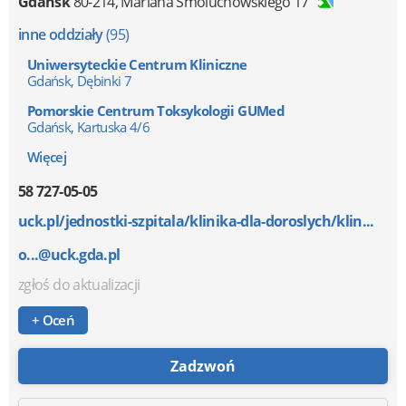
Gdańsk
80-214
,
Mariana Smoluchowskiego 17
inne oddziały
(95)
Uniwersyteckie Centrum Kliniczne
Gdańsk, Dębinki 7
Pomorskie Centrum Toksykologii GUMed
Gdańsk, Kartuska 4/6
Więcej
58 727-05-05
uck.pl/jednostki-szpitala/klinika-dla-doroslych/klin...
o...@uck.gda.pl
zgłoś do aktualizacji
+ Oceń
Zadzwoń