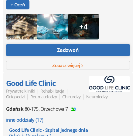
+ Oceń
+4
Zadzwoń
Zobacz więcej
Good Life Clinic
|
|
Prywatne kliniki
Rehabilitacja
|
|
|
Ortopedzi
Reumatolodzy
Chirurdzy
Neurolodzy
Gdańsk
80-175
,
Orzechowa 7
inne oddziały
(17)
Good Life Clinic - Szpital jednego dnia
Gdańsk, Orzechowa 7