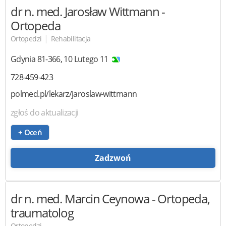
dr n. med. Jarosław Wittmann
-
Ortopeda
|
Ortopedzi
Rehabilitacja
Gdynia
81-366
,
10 Lutego 11
728-459-423
polmed.pl/lekarz/jaroslaw-wittmann
zgłoś do aktualizacji
+ Oceń
Zadzwoń
dr n. med. Marcin Ceynowa
- Ortopeda,
traumatolog
Ortopedzi