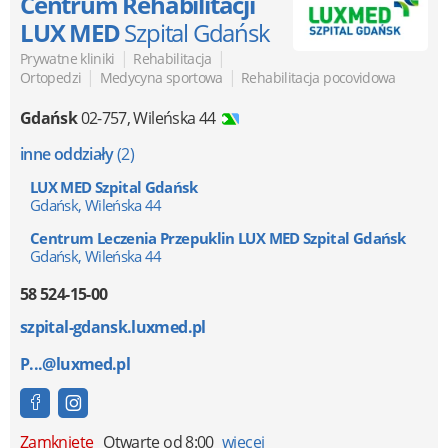
Centrum Rehabilitacji
LUX MED
Szpital Gdańsk
|
|
Prywatne kliniki
Rehabilitacja
|
|
Ortopedzi
Medycyna sportowa
Rehabilitacja pocovidowa
Gdańsk
02-757
,
Wileńska 44
inne oddziały
(2)
LUX MED Szpital Gdańsk
Gdańsk, Wileńska 44
Centrum Leczenia Przepuklin LUX MED Szpital Gdańsk
Gdańsk, Wileńska 44
58 524-15-00
szpital-gdansk.luxmed.pl
P...@luxmed.pl
Zamknięte
Otwarte od 8:00
więcej