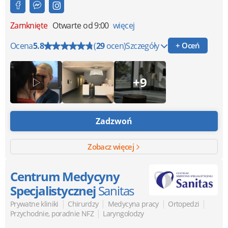
Zamknięte
Otwarte od 9:00
więcej
Ocena
5.8
(
29
ocen)
Szczegóły
+ Oceń
+9
Zadzwoń
Zobacz więcej
Centrum Medycyny
Specjalistycznej
Sanitas
|
|
|
|
Prywatne kliniki
Chirurdzy
Medycyna pracy
Ortopedzi
|
Przychodnie, poradnie NFZ
Laryngolodzy