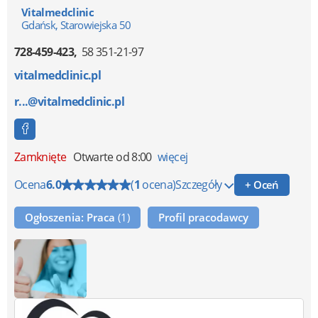
Vitalmedclinic
Gdańsk, Starowiejska 50
728-459-423
58 351-21-97
vitalmedclinic.pl
r...@vitalmedclinic.pl
Zamknięte
Otwarte od 8:00
więcej
Ocena
6.0
(
1
ocena)
Szczegóły
+ Oceń
Ogłoszenia: Praca
(1)
Profil pracodawcy