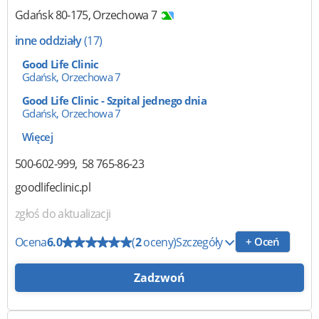
Gdańsk
80-175
,
Orzechowa 7
inne oddziały
(17)
Good Life Clinic
Gdańsk, Orzechowa 7
Good Life Clinic - Szpital jednego dnia
Gdańsk, Orzechowa 7
Więcej
500-602-999
58 765-86-23
goodlifeclinic.pl
zgłoś do aktualizacji
Ocena
6.0
(
2
oceny)
Szczegóły
+ Oceń
Zadzwoń