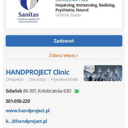
Hepatolog, Immunolog, Radiolog,
Psychiatra, Neurol
Gdańsk, Zaspa
Zadzwoń
Zobacz więcej
HANDPROJECT Clinic
|
|
Ortopedzi
Chirurdzy
Prywatne kliniki
Gdańsk
80-397
,
Kołobrzeska 63D
501-050-220
www.handproject.pl
k...@handproject.pl