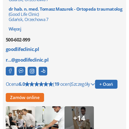
dr hab. n. med. Tomasz Mazurek - Ortopeda traumatolog
(Good Life Clinic)
Gdańsk, Orzechowa 7
Więcej
500-602-999
goodlifeclinic.pl
r...@goodlifeclinic.pl
Ocena
6.0
(
19
ocen)
Szczegóły
+ Oceń
Zamów online
+14