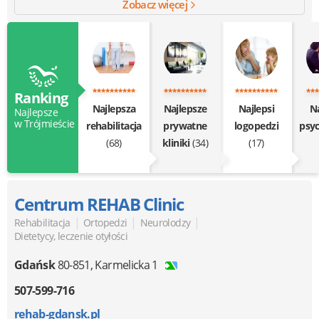
Zobacz więcej
Ranking
Najlepsza
Najlepsze
Najlepsi
Na
Najlepsze
w Trójmieście
rehabilitacja
prywatne
logopedzi
psy
(68)
kliniki
(34)
(17)
Centrum REHAB Clinic
|
|
|
Rehabilitacja
Ortopedzi
Neurolodzy
Dietetycy, leczenie otyłości
Gdańsk
80-851
,
Karmelicka 1
507-599-716
rehab-gdansk.pl