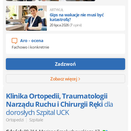
ARTYKUŁ
Gips na wakacje nie musi być
katastrofą?
20 lipca 2026
(
7
opinii)
Aro - ocena
Fachowo i konkretnie
Zadzwoń
Zobacz więcej
Klinika Ortopedii, Traumatologii
Narządu Ruchu i Chirurgii Ręki
dla
dorosłych Szpital UCK
|
Ortopedzi
Szpitale