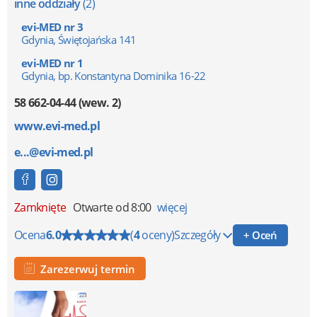
inne oddziały
(2)
evi-MED nr 3
Gdynia, Świętojańska 141
evi-MED nr 1
Gdynia, bp. Konstantyna Dominika 16-22
58 662-04-44 (wew. 2)
www.evi-med.pl
e...@evi-med.pl
Zamknięte
Otwarte od 8:00
więcej
Ocena
6.0
(
4
oceny)
Szczegóły
+ Oceń
Zarezerwuj termin