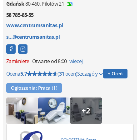
Gdańsk
80-460
,
Pilotów 21
58 785-85-55
www.centrumsanitas.pl
s...@centrumsanitas.pl
Zamknięte
Otwarte od 8:00
więcej
Ocena
5.7
(
31
ocen)
Szczegóły
+ Oceń
Ogłoszenia: Praca
(1)
+2
OGŁOSZENIA: Praca