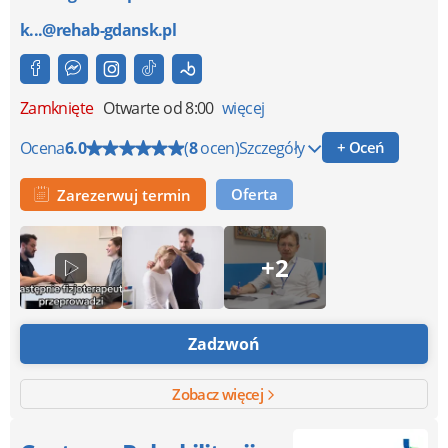
k...@rehab-gdansk.pl
Zamknięte
Otwarte od 8:00
więcej
Ocena
6.0
(
8
ocen)
Szczegóły
+ Oceń
Oferta
Zarezerwuj termin
+2
Zadzwoń
Zobacz więcej