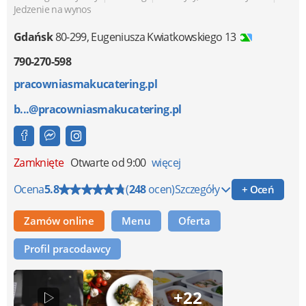
Jedzenie na wynos
Gdańsk
80-299
,
Eugeniusza Kwiatkowskiego 13
790-270-598
pracowniasmakucatering.pl
b...@pracowniasmakucatering.pl
Zamknięte
Otwarte od 9:00
więcej
Ocena
5.8
(
248
ocen)
Szczegóły
+ Oceń
Zamów online
Menu
Oferta
Profil pracodawcy
+22