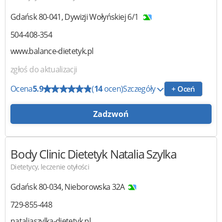
Gdańsk
80-041
,
Dywizji Wołyńskiej 6/1
504-408-354
www.balance-dietetyk.pl
zgłoś do aktualizacji
Ocena
5.9
(
14
ocen)
Szczegóły
+ Oceń
Zadzwoń
Body Clinic
Dietetyk Natalia Szylka
Dietetycy, leczenie otyłości
Gdańsk
80-034
,
Nieborowska 32A
729-855-448
nataliaszylka-dietetyk.pl