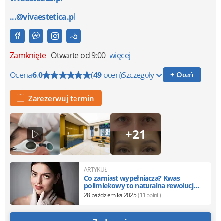
...@vivaestetica.pl
Zamknięte
Otwarte od 9:00
więcej
Ocena
6.0
(
49
ocen)
Szczegóły
+ Oceń
Zarezerwuj termin
+21
ARTYKUŁ
Co zamiast wypełniacza? Kwas
polimlekowy to naturalna rewolucja
w odmładzaniu
28 października 2025
(
11
opinii)