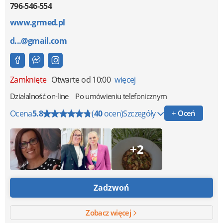
796-546-554
www.grmed.pl
d...@gmail.com
Zamknięte
Otwarte od 10:00
więcej
Działalność on-line
Po umówieniu telefonicznym
Ocena
5.8
(
40
ocen)
Szczegóły
+ Oceń
+2
Zadzwoń
Zobacz więcej