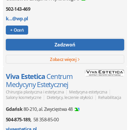
502-143-469
k...@wp.pl
+ Oceń
Zadzwoń
Zobacz więcej
Viva Estetica
Centrum
Medycyny Estetycznej
|
|
Chirurgia plastyczna i estetyczna
Medycyna estetyczna
|
|
Salony kosmetyczne
Dietetycy, leczenie otyłości
Rehabilitacja
Gdańsk
80-210
,
al. Zwycięstwa 48
504-875-189
58 358-85-00
vivaestetica.pl