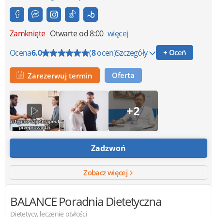
Zamknięte
Otwarte od 8:00
więcej
Ocena
6.0
(
8
ocen)
Szczegóły
+ Oceń
Oferta
Zarezerwuj termin
+2
Zadzwoń
Zobacz więcej
BALANCE Poradnia Dietetyczna
Dietetycy, leczenie otyłości