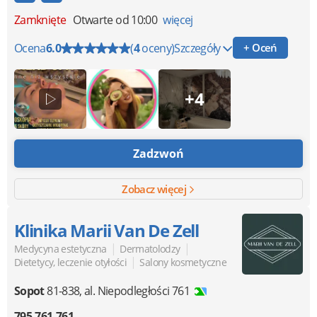
Zamknięte
Otwarte od 10:00
więcej
Ocena
6.0
(
4
oceny)
Szczegóły
+ Oceń
+4
Zadzwoń
Zobacz więcej
Klinika Marii Van De Zell
|
|
Medycyna estetyczna
Dermatolodzy
|
Dietetycy, leczenie otyłości
Salony kosmetyczne
Sopot
81-838
,
al. Niepodległości 761
795-761-761