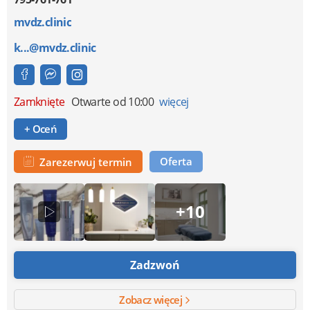
mvdz.clinic
k...@mvdz.clinic
Zamknięte
Otwarte od 10:00
więcej
+ Oceń
Oferta
Zarezerwuj termin
+10
Zadzwoń
Zobacz więcej