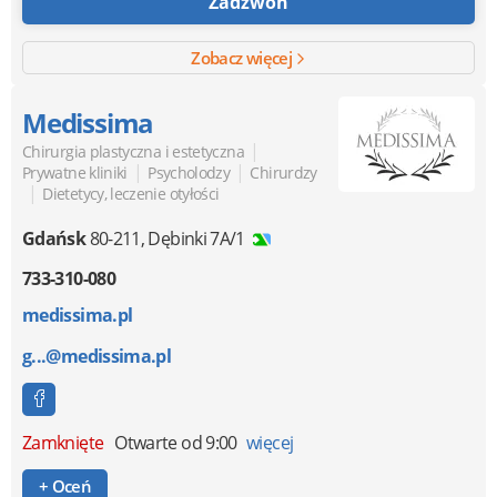
Zadzwoń
Zobacz więcej
Medissima
|
Chirurgia plastyczna i estetyczna
|
|
Prywatne kliniki
Psycholodzy
Chirurdzy
|
Dietetycy, leczenie otyłości
Gdańsk
80-211
,
Dębinki 7A/1
733-310-080
medissima.pl
g...@medissima.pl
Zamknięte
Otwarte od 9:00
więcej
+ Oceń