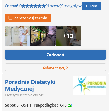
Ocena
6.0
(
1
ocena)
Szczegóły
+ Oceń
Zarezerwuj termin
+13
Zadzwoń
Zobacz więcej
Poradnia Dietetyki
Medycznej
Dietetycy, leczenie otyłości
Sopot
81-854
,
al. Niepodległości 648