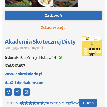
Zadzwoń
Zobacz więcej
Akademia Skutecznej Diety
Dietetycy, leczenie otyłości
Gdańsk
80-289
,
mjr. Hubala 14
606-517-057
www.dobrekalorie.pl
d...@dobrekalorie.com
Ocena
6.0
(
56
ocen)
Szczegóły
+ Oceń