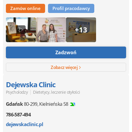
Zamów online
Profil pracodawcy
+13
Zadzwoń
Zobacz więcej
Dejewska Clinic
|
Psycholodzy
Dietetycy, leczenie otyłości
Gdańsk
80-299
,
Kielnieńska 58
786-587-494
dejewskaclinic.pl