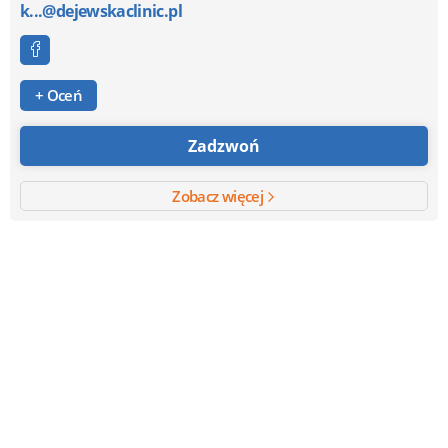
k...@dejewskaclinic.pl
+ Oceń
Zadzwoń
Zobacz więcej