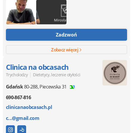
Zadzwoń
Zobacz więcej
Clinica na obcasach
|
Trycholodzy
Dietetycy, leczenie otyłości
Gdańsk
80-288
,
Piecewska 31
690-867-816
clinicanaobcasach.pl
c...@gmail.com