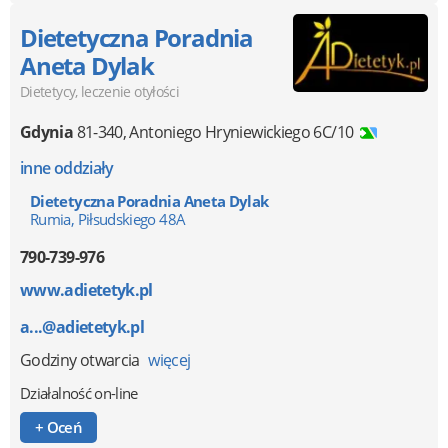
Dietetyczna Poradnia
Aneta Dylak
Dietetycy, leczenie otyłości
Gdynia
81-340
,
Antoniego Hryniewickiego 6C/10
inne oddziały
Dietetyczna Poradnia Aneta Dylak
Rumia, Piłsudskiego 48A
790-739-976
www.adietetyk.pl
a...@adietetyk.pl
Godziny otwarcia
więcej
Działalność on-line
+ Oceń