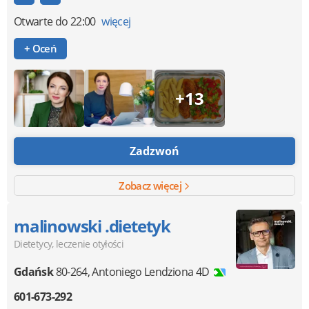
Otwarte
do 22:00
więcej
+ Oceń
+13
Zadzwoń
Zobacz więcej
malinowski .dietetyk
Dietetycy, leczenie otyłości
Gdańsk
80-264
,
Antoniego Lendziona 4D
601-673-292