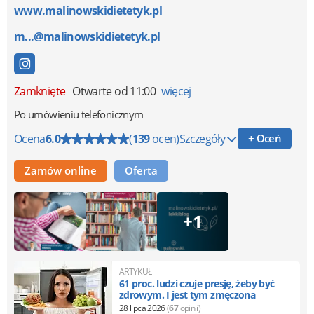
www.malinowskidietetyk.pl
m...@malinowskidietetyk.pl
Zamknięte
Otwarte od 11:00
więcej
Po umówieniu telefonicznym
Ocena
6.0
(
139
ocen)
Szczegóły
+ Oceń
Zamów online
Oferta
+1
ARTYKUŁ
61 proc. ludzi czuje presję, żeby być
zdrowym. I jest tym zmęczona
28 lipca 2026
(
67
opinii)