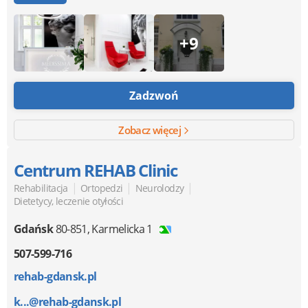
+9
Zadzwoń
Zobacz więcej
Centrum REHAB Clinic
|
|
|
Rehabilitacja
Ortopedzi
Neurolodzy
Dietetycy, leczenie otyłości
Gdańsk
80-851
,
Karmelicka 1
507-599-716
rehab-gdansk.pl
k...@rehab-gdansk.pl