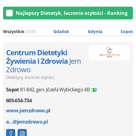
Najlepszy Dietetyk, leczenie otyłości - Ranking
Wszystkie
(157)
Gdańsk
Gdynia
Sopot
Centrum Dietetyki
Żywienia i Zdrowia
Jem
Zdrowo
Dietetycy, leczenie otyłości
Sopot
81-842
,
gen. Józefa Wybickiego 4B
605-654-734
www.jemzdrowo.pl
a...@jemzdrowo.pl