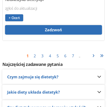
zgłoś do aktualizacji
+ Oceń
Zadzwoń
›
»
1
2
3
4
5
6
7
..
Najczęściej zadawane pytania
Czym zajmuje się dietetyk?
Jakie diety układa dietetyk?