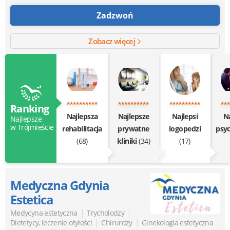
Zadzwoń
Zobacz więcej
Ranking
Najlepsza
Najlepsze
Najlepsi
Na
Najlepsze
w Trójmieście
rehabilitacja
prywatne
logopedzi
psy
(68)
kliniki
(34)
(17)
Medyczna Gdynia
Estetica
|
|
Medycyna estetyczna
Trycholodzy
|
|
Dietetycy, leczenie otyłości
Chirurdzy
Ginekologia estetyczna