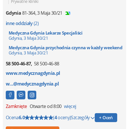
|
Prywatne kliniki
Gdynia
81-364
,
3 Maja 30/21
inne oddziały
(2)
Medyczna Gdynia Lekarze Specjaliści
Gdynia, 3 Maja 30/21
Medyczna Gdynia przychodnia czynna w każdy weekend
Gdynia, 3 Maja 30/21
58 500-46-87
58 500-46-88
www.medycznagdynia.pl
w...@medycznagdynia.pl
Zamknięte
Otwarte od 8:00
więcej
Ocena
6.0
(
4
oceny)
Szczegóły
+ Oceń