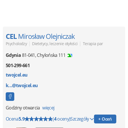
CEL
Mirosław Olejniczak
|
|
Psycholodzy
Dietetycy, leczenie otyłości
Terapia par
Gdynia
81-041
,
Chylońska 111
501-299-661
twojcel.eu
k...@twojcel.eu
Godziny otwarcia
więcej
Ocena
5.9
(
4
oceny)
Szczegóły
+ Oceń