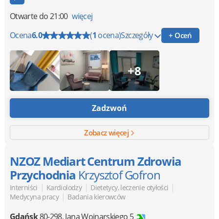
Otwarte
do 21:00
więcej
Ocena
6.0
(
1
ocena)
Szczegóły
+ Oceń
+8
Zadzwoń
Zobacz więcej
NZOZ Mediart Centrum Zdrowia
Przychodnia
Krzysztof Gofron
|
|
|
Interniści
Kardiolodzy
Dietetycy, leczenie otyłości
|
Medycyna pracy
Badania kierowców
Gdańsk
80-298
,
Jana Wojnarskiego 5