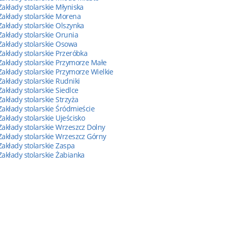
Zakłady stolarskie Młyniska
Zakłady stolarskie Morena
Zakłady stolarskie Olszynka
Zakłady stolarskie Orunia
Zakłady stolarskie Osowa
Zakłady stolarskie Przeróbka
Zakłady stolarskie Przymorze Małe
Zakłady stolarskie Przymorze Wielkie
Zakłady stolarskie Rudniki
Zakłady stolarskie Siedlce
Zakłady stolarskie Strzyża
Zakłady stolarskie Śródmieście
Zakłady stolarskie Ujeścisko
Zakłady stolarskie Wrzeszcz Dolny
Zakłady stolarskie Wrzeszcz Górny
Zakłady stolarskie Zaspa
Zakłady stolarskie Żabianka