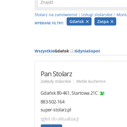
Stolarz na zamówienie
Usługi stolarskie
Mont
|
|
Gdańsk
Zaspa
WYBRANE FILTRY:
Wszystkie
Gdańsk
(2)
Gdynia
Sopot
Pan Stolarz
|
Zakłady stolarskie
Meble kuchenne
Gdańsk
80-461
,
Startowa 21C
883-502-164
super-stolarz.pl
zgłoś do aktualizacji