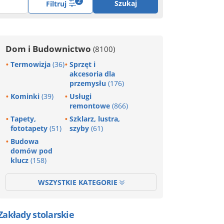
2
Szukaj
Filtruj
Dom i Budownictwo
(8100)
Termowizja
(36)
Sprzęt i
akcesoria dla
przemysłu
(176)
Kominki
(39)
Usługi
remontowe
(866)
Tapety,
Szklarz, lustra,
fototapety
(51)
szyby
(61)
Budowa
domów pod
klucz
(158)
WSZYSTKIE KATEGORIE
Zakłady stolarskie