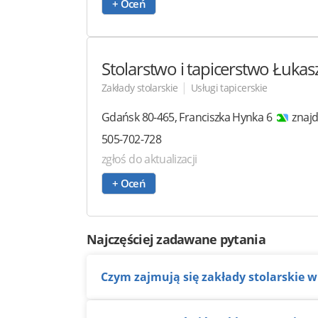
+ Oceń
Stolarstwo i tapicerstwo
Łukasz
|
Zakłady stolarskie
Usługi tapicerskie
Gdańsk
80-465
,
Franciszka Hynka 6
znajd
505-702-728
zgłoś do aktualizacji
+ Oceń
Najczęściej zadawane pytania
Czym zajmują się zakłady stolarskie w