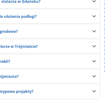
 stolarza w Gdańsku?
do ułożenia podłogi?
 ogrodowe?
larze w Trójmieście?
mebli?
rójmiasta?
nietypowe projekty?