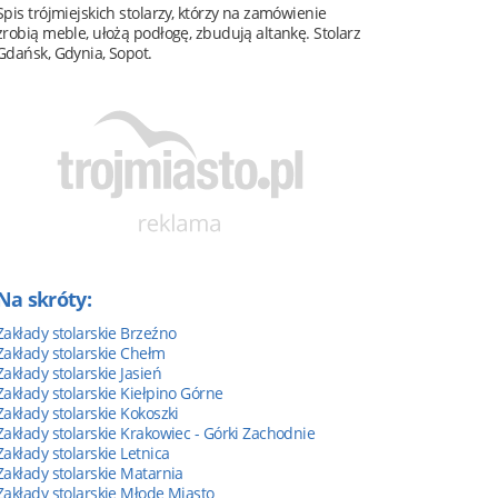
Spis trójmiejskich stolarzy, którzy na zamówienie
zrobią meble, ułożą podłogę, zbudują altankę. Stolarz
Gdańsk, Gdynia, Sopot.
Na skróty:
Zakłady stolarskie Brzeźno
Zakłady stolarskie Chełm
Zakłady stolarskie Jasień
Zakłady stolarskie Kiełpino Górne
Zakłady stolarskie Kokoszki
Zakłady stolarskie Krakowiec - Górki Zachodnie
Zakłady stolarskie Letnica
Zakłady stolarskie Matarnia
Zakłady stolarskie Młode Miasto